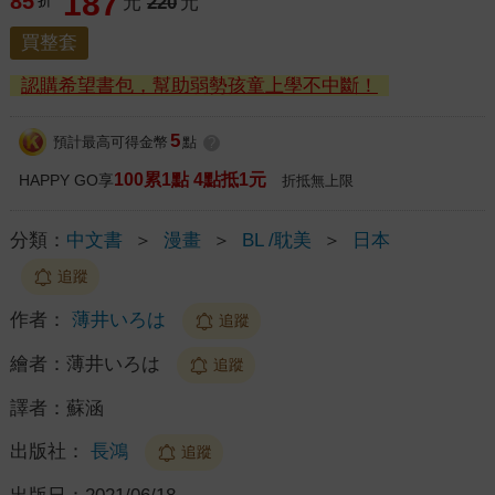
187
85
折
元
220
元
買整套
認購希望書包，幫助弱勢孩童上學不中斷！
5
預計最高可得金幣
點
?
100累1點 4點抵1元
HAPPY GO享
折抵無上限
分類：
中文書
＞
漫畫
＞
BL /耽美
＞
日本
追蹤
作者：
薄井いろは
追蹤
繪者：
薄井いろは
追蹤
譯者：
蘇涵
出版社：
長鴻
追蹤