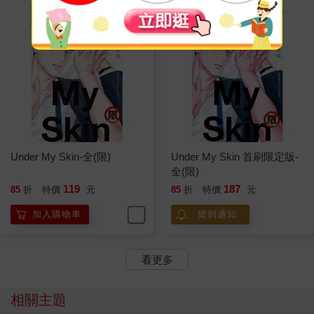
Under My Skin-全(限)
Under My Skin 首刷限定版-
全(限)
119
187
85
折
特價
元
85
折
特價
元
加入購物車
貨到通知
看更多
相關主題