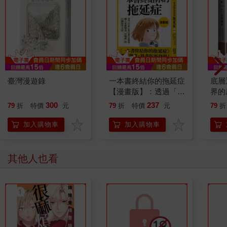
臺灣漫遊錄
一本書終結你的拖延症
底層
【漫畫版】：透過「小
界的
行動」打開大腦的行動
300
237
79
折
特價
元
79
折
特價
元
79
折
開關，懶人也能變身
「行動派」的37個科
加入購物車
加入購物車
學方法
其他人也看