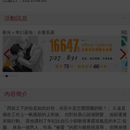
出版日：
2021/06/18
活動訊息
閱讀漫遊錄-2026上半年暢銷榜
2
內容簡介
「西裝之下的你是如此好色，你至今是怎麼隱藏的呢？」 久遠是
個在工作上一帆風順的上班族。 但對於真心談場戀愛， 他卻遲遲
未能行動。 當他遇到了年紀比自己小卻散發著霸道氣息的木工‧佐
藤。 身為一個男人，作為〝被愛〞的那方雖然很屈辱， 但將身體