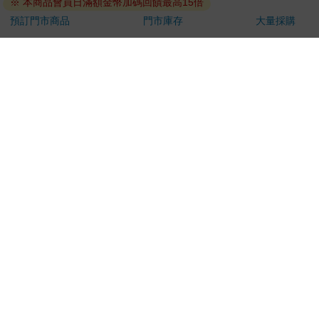
※ 本商品會員日滿額金幣加碼回饋最高15倍
退換貨須知：
預訂門市商品
門市庫存
大量採購
**提醒您，鑑賞期不等於試用期，退回商品須為全新狀態**
依據「消費者保護法」第19條及行政院消費者保護處公告之
「通訊交易解除權合理例外情事適用準則」，以下商品購買
後，除商品本身有瑕疵外，將不提供7天的猶豫期：
易於腐敗、保存期限較短或解約時即將逾期。（如：生
鮮食品）
依消費者要求所為之客製化給付。（客製化商品）
報紙、期刊或雜誌。（含MOOK、外文雜誌）
經消費者拆封之影音商品或電腦軟體。
非以有形媒介提供之數位內容或一經提供即為完成之線
上服務，經消費者事先同意始提供。（如：電子書、電
子雜誌、下載版軟體、虛擬商品…等）
已拆封之個人衛生用品。（如：內衣褲、刮鬍刀、除毛
刀…等）
若非上列種類商品，均享有到貨7天的猶豫期（含例假
日）。
辦理退換貨時，商品（組合商品恕無法接受單獨退貨）必須