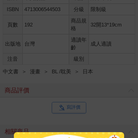
ISBN
4713006544503
分級
限制級
商品規
頁數
192
32開13*19cm
格
適讀年
出版地
台灣
成人適讀
齡
注音
級別
中文書
＞
漫畫
＞
BL /耽美
＞
日本
商品評價
寫評價
相關商品