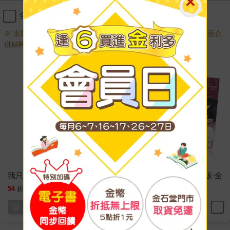
全選
加入購物車
※ 出版日十年以上商品需另下訂，調貨時間較長，無法與一般商品合
併結帳，敬請見諒。
我只專屬於你 特裝版
我只專屬於你 首刷限定版-全
269
187
54
折
特價
元
85
折
特價
元
停售
加入購物車