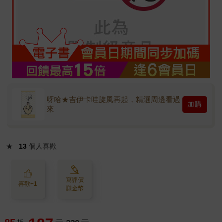
呀哈★吉伊卡哇旋風再起，精選周邊看過
加購
來
★
13
個人喜歡
寫評價
喜歡+1
賺金幣