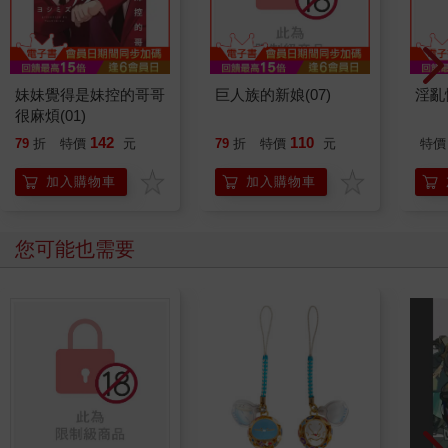
妹妹覺得是妹控的哥哥
巨人族的新娘(07)
淫亂
很麻煩(01)
142
110
79
折
特價
元
79
折
特價
元
特價
加入購物車
加入購物車
您可能也需要