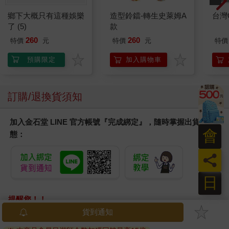
鄉下大概只有這種娛樂
造型鈴鐺-轉生史萊姆A
台灣O
了 (5)
款
260
260
特價
元
特價
元
特價
預購限定
加入購物車
訂購/退換貨須知
加入金石堂 LINE 官方帳號『完成綁定』，隨時掌握出貨動
會
態：
員
日
提醒您！！
金石堂及銀行均不會請您操作ATM! 如接獲電話要求您前往
貨到通知
ATM提款機，請不要聽從指示，以免受騙上當！