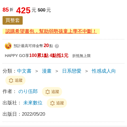
425
85
折
元
500
元
買整套
認購希望書包，幫助弱勢孩童上學不中斷！
20
預計最高可得金幣
點
?
100累1點 4點抵1元
HAPPY GO享
折抵無上限
分類：
中文書
＞
漫畫
＞
日系戀愛
＞
性感成人向
追蹤
作者：
のり伍郎
追蹤
出版社：
未來數位
追蹤
出版日：
2022/05/20