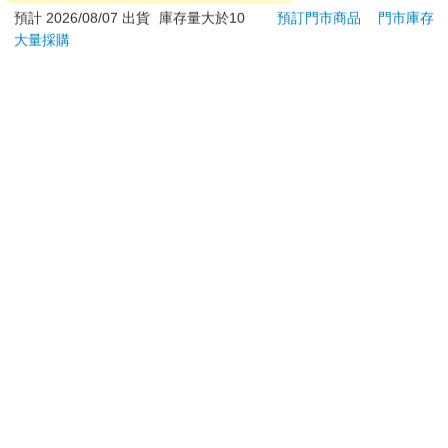
144
162
8
折
特價
元
9
折
特價
元
特價
預計 2026/08/07 出貨
庫存量大於10
預訂門市商品
門市庫存
大量採購
加入購物車
加入購物車
您可能會喜歡
16647 Birthday Cake
山毛櫸站立飯匙-3入組
【KI
拍貼風小卡組
列-
平煎
120
788
特價
元
66
折
特價
元
56
折
加入購物車
加入購物車