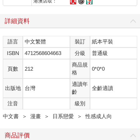
港澳店取：
詳細資料
語言
中文繁體
裝訂
紙本平裝
ISBN
4712568604663
分級
普通級
商品規
頁數
212
0*0*0
格
適讀年
出版地
台灣
全齡適讀
齡
注音
級別
中文書
＞
漫畫
＞
日系戀愛
＞
性感成人向
商品評價