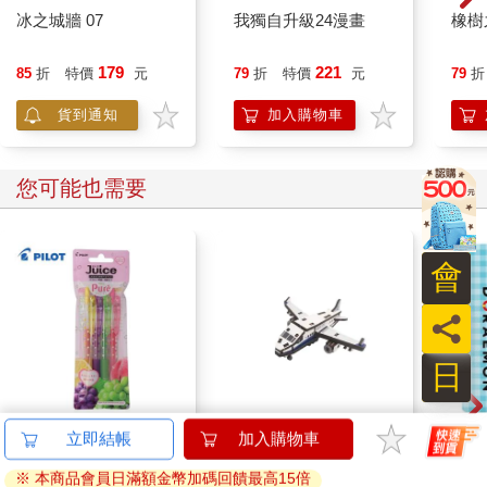
冰之城牆 07
我獨自升級24漫畫
橡樹
179
221
85
折
特價
元
79
折
特價
元
79
折
貨到通知
加入購物車
您可能也需要
會
員
日
百樂果汁筆0.5 PURE
迷你拼拼車-客機
哆啦A
立即結帳
加入購物車
聯名 4色組(限量)
遊卡
※ 本商品會員日滿額金幣加碼回饋最高15倍
代銷