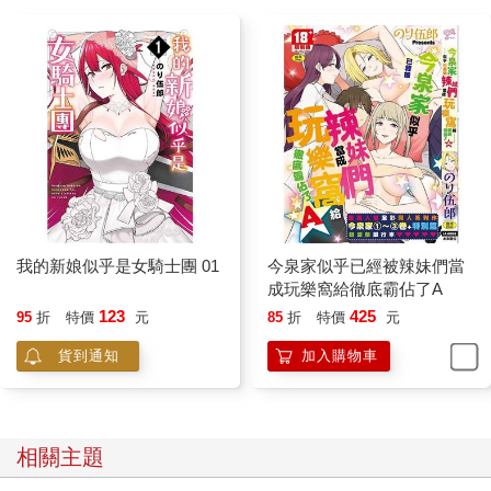
我的新娘似乎是女騎士團 01
今泉家似乎已經被辣妹們當
成玩樂窩給徹底霸佔了A
123
425
95
折
特價
元
85
折
特價
元
貨到通知
加入購物車
相關主題