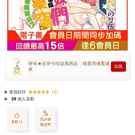
呀哈★吉伊卡哇旋風再起，精選周邊看過
加購
來
★
會員好評
★★★★★（1）
★
28
個人喜歡
寫評價
喜歡+1
賺金幣