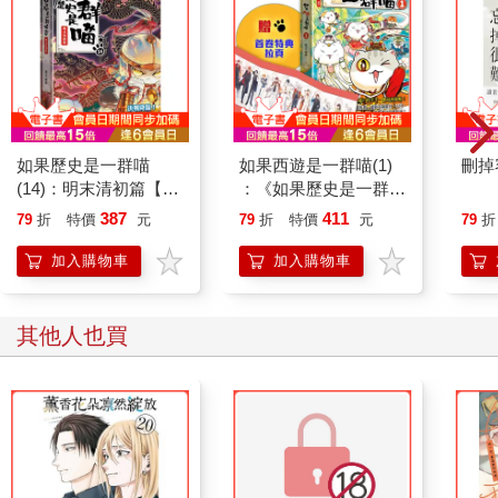
如果歷史是一群喵
如果西遊是一群喵(1)
刪掉
(14)：明末清初篇【萌
：《如果歷史是一群
貓漫畫學歷史】
喵》作者最新力作，附
387
411
79
折
特價
元
79
折
特價
元
79
折
【首卷特典】拉頁
加入購物車
加入購物車
其他人也買