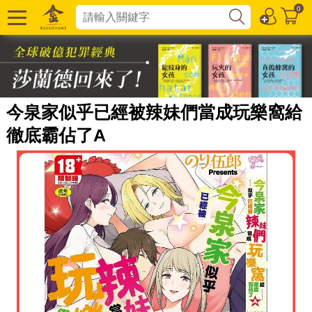
0
今泉家似乎已經被辣妹們當成玩樂窩給
徹底霸佔了A