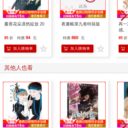
薰香花朵凛然綻放 20
夜畫帳第九卷特裝版
再一
感。
94
860
85
折
特價
元
特價
元
85
折
加入購物車
加入購物車
其他人也看