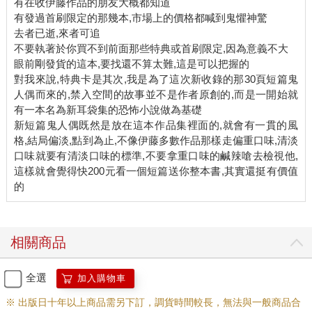
有在收伊藤作品的朋友大概都知道
有發過首刷限定的那幾本,市場上的價格都喊到鬼懼神驚
去者已逝,來者可追
不要執著於你買不到前面那些特典或首刷限定,因為意義不大
眼前剛發貨的這本,要找還不算太難,這是可以把握的
對我來說,特典卡是其次,我是為了這次新收錄的那30頁短篇鬼
人偶而來的,禁入空間的故事並不是作者原創的,而是一開始就
有一本名為新耳袋集的恐怖小說做為基礎
新短篇鬼人偶既然是放在這本作品集裡面的,就會有一貫的風
格,結局偏淡,點到為止,不像伊藤多數作品那樣走偏重口味,清淡
口味就要有清淡口味的標準,不要拿重口味的鹹辣嗆去檢視他,
這樣就會覺得快200元看一個短篇送你整本書,其實還挺有價值
相關商品
全選
加入購物車
※ 出版日十年以上商品需另下訂，調貨時間較長，無法與一般商品合