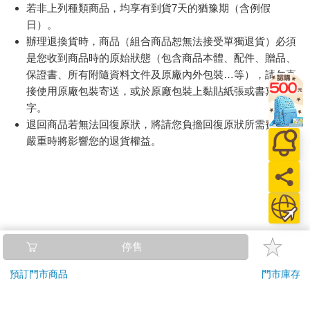
退換貨須知：
**提醒您，鑑賞期不等於試用期，退回商品須為全新狀態**
依據「消費者保護法」第19條及行政院消費者保護處公告之
「通訊交易解除權合理例外情事適用準則」，以下商品購買
後，除商品本身有瑕疵外，將不提供7天的猶豫期：
易於腐敗、保存期限較短或解約時即將逾期。（如：生
鮮食品）
依消費者要求所為之客製化給付。（客製化商品）
報紙、期刊或雜誌。（含MOOK、外文雜誌）
經消費者拆封之影音商品或電腦軟體。
非以有形媒介提供之數位內容或一經提供即為完成之線
上服務，經消費者事先同意始提供。（如：電子書、電
子雜誌、下載版軟體、虛擬商品…等）
已拆封之個人衛生用品。（如：內衣褲、刮鬍刀、除毛
刀…等）
若非上列種類商品，均享有到貨7天的猶豫期（含例假
日）。
辦理退換貨時，商品（組合商品恕無法接受單獨退貨）必須