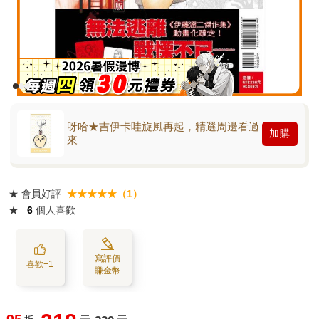
呀哈★吉伊卡哇旋風再起，精選周邊看過
加購
來
★
會員好評
★★★★★（1）
★
6
個人喜歡
寫評價
喜歡+1
賺金幣