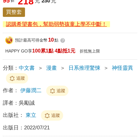
218
95
折
元
230
元
買整套
認購希望書包，幫助弱勢孩童上學不中斷！
10
預計最高可得金幣
點
?
100累1點 4點抵1元
HAPPY GO享
折抵無上限
分類：
中文書
＞
漫畫
＞
日系推理驚悚
＞
神怪靈異
追蹤
作者：
伊藤潤二
追蹤
譯者：
吳勵誠
出版社：
東立
追蹤
出版日：
2022/07/21