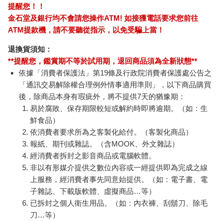
MOTOR汽車百科8月
【13章】專業冰滴久
吉伊
2026第489期
釀6入組（160ml/瓶）
筆器
190
855
特價
元
8
折
特價
元
95
折
200
加入購物車
加入購物車
訂購/退換貨須知
加入金石堂 LINE 官方帳號『完成綁定』，隨時掌握出貨動
態：
提醒您！！
金石堂及銀行均不會請您操作ATM! 如接獲電話要求您前往
ATM提款機，請不要聽從指示，以免受騙上當！