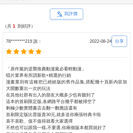
寫評價
（共
1
則好評）
分享
78********219 說：
2022-08-24
「原作黨的逆襲推薦動漫黨必看輕動漫」
唱片業界有所謂新歌+精選的行銷
漫畫業則有這種把已經絕版的舊作品集,搭配幾十頁新內容加
大開數重出一次的玩法
在其他社群有出入的朋友大概多少也有聽到了
這本的首刷限定版,各網路平台幾乎都被掃空了
剩極少數實體書店去翻一翻應該還有
首刷限定版比普版貴30元,就多送你兩張特典卡啦
喜不喜歡、值不值得就看大家選擇
不然也可以跟我一樣,不要選,你兩個版本都買就好了