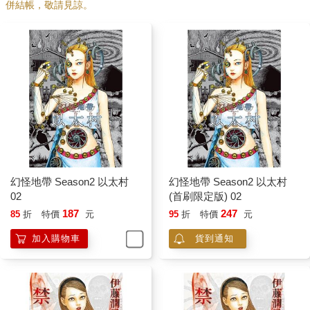
併結帳，敬請見諒。
幻怪地帶 Season2 以太村
幻怪地帶 Season2 以太村
02
(首刷限定版) 02
187
247
85
折
特價
元
95
折
特價
元
加入購物車
貨到通知