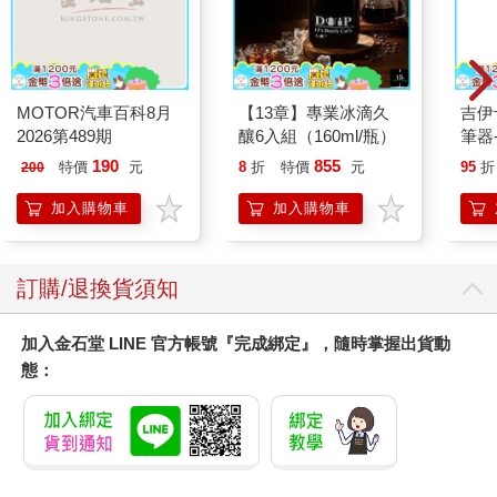
16647 Birthday Cake
向什麼都能做的軟萌修
NE
拍貼風小卡組
女魅魔懺悔榨精
約筆
120
300
特價
元
特價
元
特價
加入購物車
預購限定
您可能會喜歡