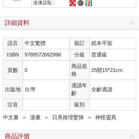
港澳店取：
詳細資料
語言
中文繁體
裝訂
紙本平裝
ISBN
9789572692998
分級
普通級
商品規
頁數
0
25開15*21cm
格
適讀年
出版地
台灣
全齡適讀
齡
注音
級別
中文書
＞
漫畫
＞
日系推理驚悚
＞
神怪靈異
商品評價