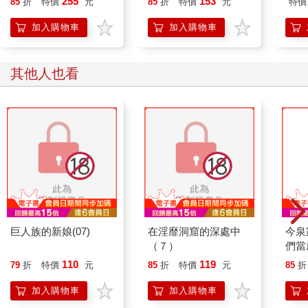
255
153
85
折
特價
元
85
折
特價
元
特價
能力的）學院第一大小
姐 (豪華首刷限定版)
加入購物車
加入購物車
其他人也看
巨人族的新娘(07)
在淫靡洞窟的深處中
今泉
（７）
們當
佔了
110
119
79
折
特價
元
85
折
特價
元
85
折
加入購物車
加入購物車