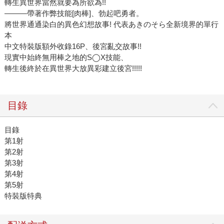
轉生異世界當然就要為所欲為!!
———帶著作弊技能[肉棒]、勃起吧勇者。
將世界通通染白的異色幻想故事! 代表あきのそら全新境界的單行
本
中文特裝版額外收錄16P、後宮亂交故事!!
現實中始終無用棒之地的S◯X技能、
轉生後終於在異世界大放異彩建立後宮!!!!!
目錄
目錄
第1射
第2射
第3射
第4射
第5射
特裝版特典