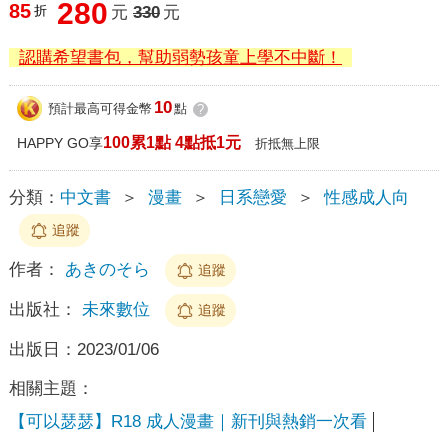
280
85
折
元
330
元
認購希望書包，幫助弱勢孩童上學不中斷！
10
預計最高可得金幣
點
?
100累1點 4點抵1元
HAPPY GO享
折抵無上限
分類：
中文書
＞
漫畫
＞
日系戀愛
＞
性感成人向
追蹤
作者：
あきのそら
追蹤
出版社：
未來數位
追蹤
出版日：
2023/01/06
相關主題：
【可以瑟瑟】R18 成人漫畫｜新刊與熱銷一次看