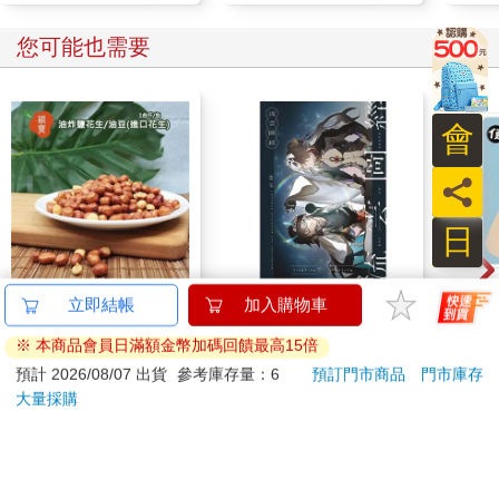
您可能也需要
會
員
日
穎寶油炸鹽花生/油豆
流雲圖經
小呸
立即結帳
加入購物車
(進口花生)1台斤
奶蛋
※ 本商品會員日滿額金幣加碼回饋最高15倍
275
300
75
折
特價
元
特價
元
86
折
預計 2026/08/07 出貨
參考庫存量：6
預訂門市商品
門市庫存
大量採購
加入購物車
加入購物車
您可能會喜歡