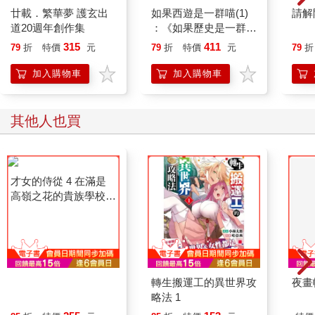
廿載．繁華夢 護玄出
如果西遊是一群喵(1)
請解
道20週年創作集
：《如果歷史是一群
喵》作者最新力作，附
315
411
79
折
特價
元
79
折
特價
元
79
折
【首卷特典】拉頁
加入購物車
加入購物車
其他人也買
才女的侍從 4 在滿是
轉生搬運工的異世界攻
夜畫
高嶺之花的貴族學校暗
略法 1
中照顧（毫無生活自理