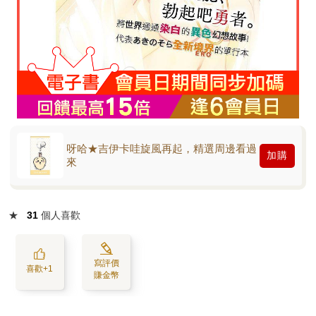
呀哈★吉伊卡哇旋風再起，精選周邊看過
加購
來
★
31
個人喜歡
寫評價
喜歡+1
賺金幣