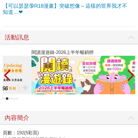
【可以瑟瑟🔞R18漫畫】突破想像～這樣的世界我才不
知道…❤
活動訊息
閱讀漫遊錄-2026上半年暢銷榜
2
內容簡介
頁數：192(5彩頁)