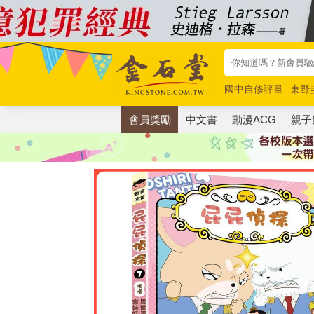
國中自修評量
東野
唯紅花綻放
奧德賽
會員獎勵
中文書
動漫ACG
親子