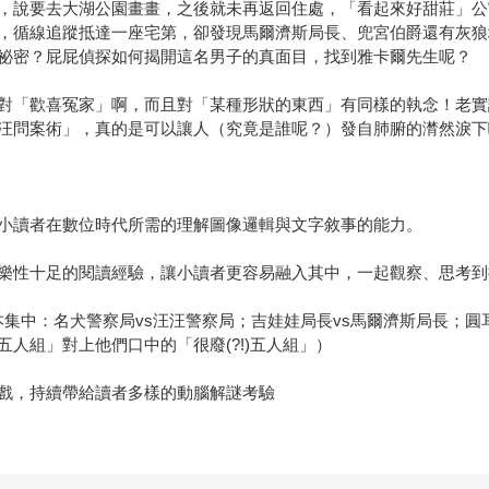
，說要去大湖公園畫畫，之後就未再返回住處，「看起來好甜莊」公
，循線追蹤抵達一座宅第，卻發現馬爾濟斯局長、兜宮伯爵還有灰狼
祕密？屁屁偵探如何揭開這名男子的真面目，找到雅卡爾先生呢？
對「歡喜冤家」啊，而且對「某種形狀的東西」有同樣的執念！老實
汪問案術」，真的是可以讓人（究竟是誰呢？）發自肺腑的潸然淚下
小讀者在數位時代所需的理解圖像邏輯與文字敘事的能力。
樂性十足的閱讀經驗，讓小讀者更容易融入其中，一起觀察、思考到
集中：名犬警察局vs汪汪警察局；吉娃娃局長vs馬爾濟斯局長；圓
人組」對上他們口中的「很廢(?!)五人組」）
戲，持續帶給讀者多樣的動腦解謎考驗