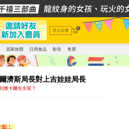
0
登入/註冊
電
居家休閒
日用食品
影音
售票
馬爾濟斯局長對上吉娃娃局長
到雅卡爾先生呢？
中斷！