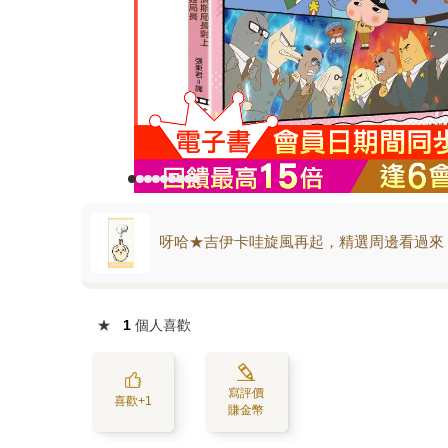
呀哈★吉伊卡哇旋風再起，精選周邊看過來
★
1
個人喜歡
寫評價
喜歡+1
賺金幣