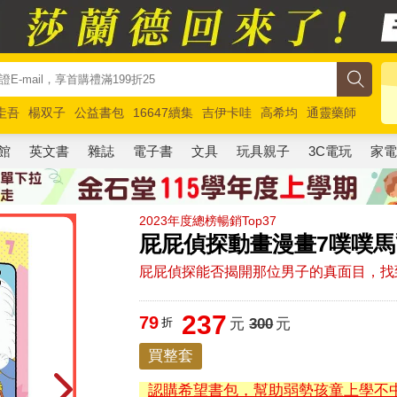
圭吾
楊双子
公益書包
16647續集
吉伊卡哇
高希均
通靈藥師
路邊攤新作
馬斯克
玩具總動員5
超慢跑
館
英文書
雜誌
電子書
文具
玩具親子
3C電玩
家
2023年度總榜暢銷Top37
屁屁偵探動畫漫畫7噗噗
屁屁偵探能否揭開那位男子的真面目，找
237
79
折
元
300
元
買整套
認購希望書包，幫助弱勢孩童上學不