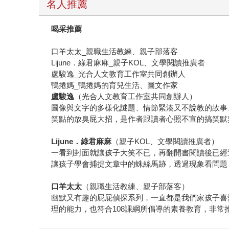
名人推薦
喝采推薦
口羊太太_親職生活教練、親子部落客
Lijune．綠君麻麻_親子KOL、文學閱讀推廣者
盧駿逸_光合人文教育工作室共同創辦人
鴨捲媽_鴨捲媽的育兒生活、圖文作家
盧駿逸
（光合人文教育工作室共同創辦人）
圖像與文字的多樣化謎題、情節緊湊又不說教的故事
笑點的放臭屁大招，是作者跟讀者心照不宣的搞笑默
Lijune
．綠君麻麻
（親子KOL、文學閱讀推廣者）
一看到封面就讓孩子大笑不已，再翻開書閱讀後已經
讓孩子學會捕捉文章中的蛛絲馬跡，透過現象看問題
口羊太太
（親職生活教練、親子部落客）
幽默又有趣的屁屁偵探系列，一直都是我們家孩子喜
理的能力，也符合108課綱所倡導的素養教育，非常