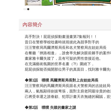
內容簡介
高手對決！屁屁偵探動畫漫畫第7集報到！！
昔日在警察學校唸書時就視彼此為競爭對手的
汪汪警察局馬爾濟斯局長和名犬警察局吉娃娃局長
在餐廳「狹路相逢」，誰會率先解決眼前棘手的案件
畫家雅卡爾失蹤了，且有可疑的男性曾接近他。
在充滿藝術氛圍的世界名畫（?!）圍繞下，
屁屁偵探能否揭開那位男子的真面目，找到雅卡爾先
◆
第
1
話 噗噗
馬爾濟斯局長對上吉娃娃局長
汪汪警察局的馬爾濟斯局長跟名犬警察局的吉娃娃局
兩人，氣氛顯得劍拔弩張，面對主廚老闆最珍貴的收
己將受幸運之誰眷顧、犯罪計畫天衣無縫的竊賊，豈
◆
第
2
話 噗噗
失蹤的畫家之謎