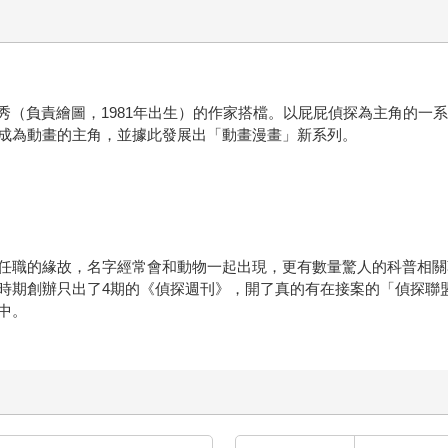
深澤將秀（負責繪圖，1981年出生）的作家搭檔。以屁屁偵探為主角
成為動畫的主角，並據此發展出「動畫漫畫」新系列。
任職的緣故，名字經常會和動物一起出現，更有數量驚人的科普相關
時期創辦只出了4期的《偵探週刊》，開了真的有在接案的「偵探聯
中。