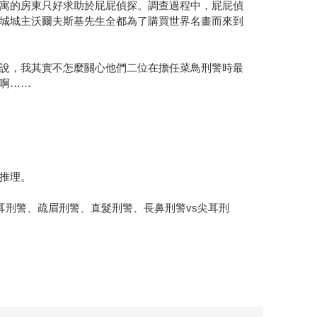
寓的房東只好求助於屁屁偵探。調查過程中，屁屁偵
城城主沃爾夫斯基先生全都為了購買世界名畫而來到
說，我其實不怎麼關心他們二位在擔任菜鳥刑警時最
啊……
推理。
耳刑警、疏眉刑警、直髮刑警、長鼻刑警vs尖耳刑