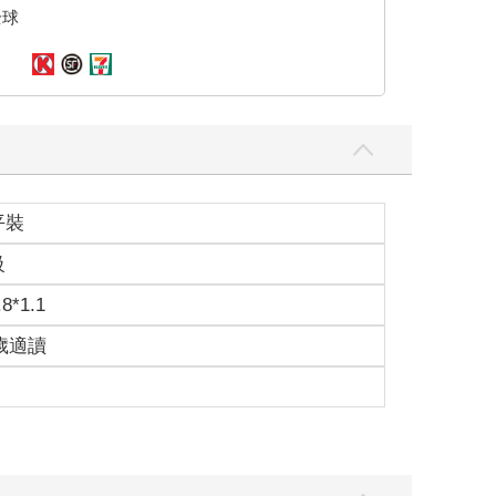
全球
平裝
級
.8*1.1
0歲適讀