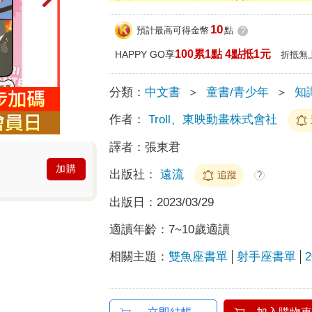
10
預計最高可得金幣
點
?
100累1點 4點抵1元
HAPPY GO享
折抵無
分類：
中文書
＞
童書/青少年
＞
知
作者：
Troll、東映動畫株式會社
譯者：
張東君
加購
出版社：
遠流
追蹤
?
出版日：
2023/03/29
適讀年齡：
7~10歲適讀
相關主題：
雙魚座書單
射手座書單