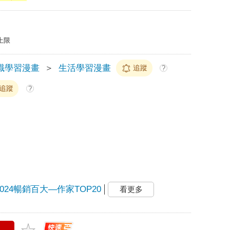
上限
識學習漫畫
＞
生活學習漫畫
追蹤
?
追蹤
?
2024暢銷百大—作家TOP20
看更多