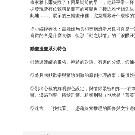
畫家雅卡爾失蹤了！兩星期前的早上，他跟平常一樣
探發現曾有位號稱是畫商的可疑男子接近雅卡爾先生
此地……。展示的三幅畫作裡，究竟隱藏著什麼樣的
※小編碎碎唸：吉娃娃局長和馬爾濟斯局長可真是一
喜歡的各是什麼食物，但那「動之以情」的「淚眼汪
動畫漫畫系列特色
◎透過連續的畫格、輕鬆的對話、有趣的分鏡，鍛鍊
◎兼具幽默歡樂與驚險刺激的原創推理故事，提供娛
◎別出心裁的鮮明腳色設定，與情節緊密相扣──在本
警、濃眉刑警、捲髮刑警、粗頸刑警（也就是「菁英五
◎迷宮、「找找看」、憑藉線索推理的圖像與文字遊