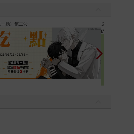
黃色書刊回來了