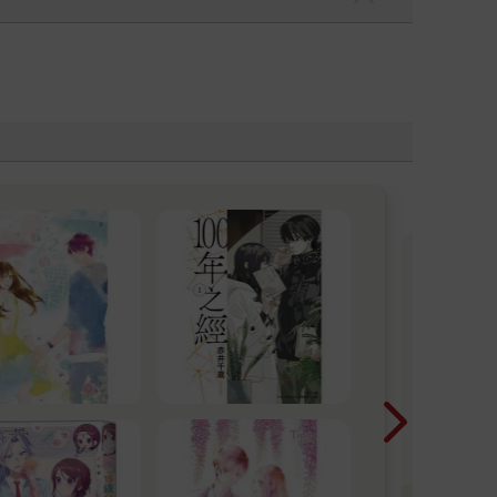
【
子
「而
切的
堂
都是
阿