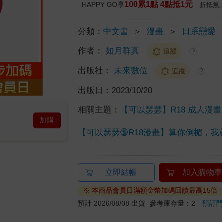
100累1點 4點抵1元
HAPPY GO享
折抵無
分類：
中文書
＞
漫畫
＞
日系戀愛
作者：
如月群真
追蹤
?
出版社：
未來數位
追蹤
?
出版日：
2023/10/20
相關主題：
【可以瑟瑟】R18 成人漫
加購
【可以瑟瑟🔞R18漫畫】算你倒楣，
立即結帳
加入購物車
※ 本商品會員日滿額金幣加碼回饋最高15倍
預計 2026/08/08 出貨
參考庫存量：2
預訂