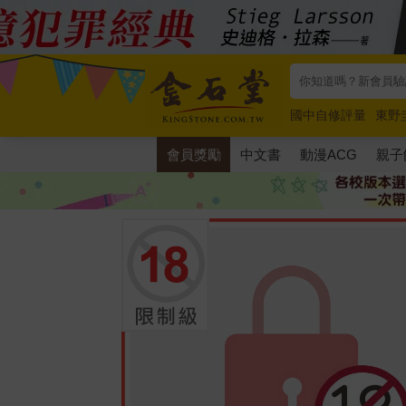
國中自修評量
東野
唯紅花綻放
奧德賽
會員獎勵
中文書
動漫ACG
親子