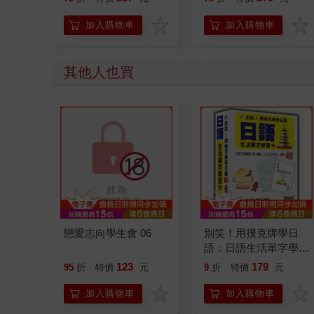
人也能變身「行動派」
的37個科學方法
加入購物車
加入購物車
其他人也買
戀愛志向學生會 06
別笑！用撲克牌學日
語：日語生活單字學習
卡 新版（隨盒附日籍
123
179
95
折
特價
元
9
折
特價
元
名師親錄標準日語朗讀
音檔QR Code）
加入購物車
加入購物車