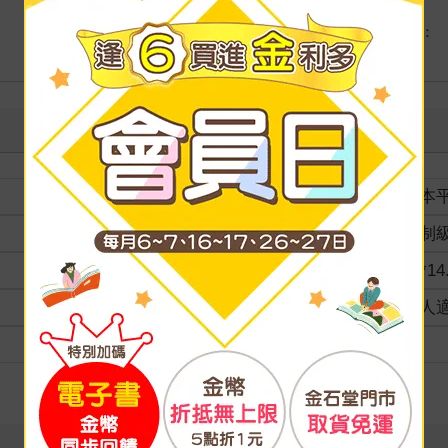
港澳店取：
海外
裝訂
紙本
分級
限制
商品規格
21*14
適讀年齡
成人
級別
向