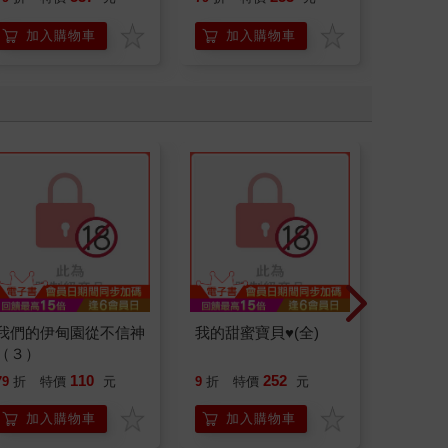
加入購物車
加入購物車
加
我們的伊甸園從不信神
我的甜蜜寶貝♥(全)
放學後
（３）
修正
110
252
79
折
特價
元
9
折
特價
元
85
折
加入購物車
加入購物車
加