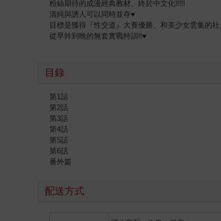
粉絲期待的成漫經典教材、終於中文化!!!!!
清純與誘人可以同時並存♥
目標是獲得『性交道』大賽優勝、和美少女雲集的社
從早幹到晚的無套實戰特訓!!♥
目錄
第1話
第2話
第3話
第4話
第5話
第6話
番外篇
配送方式