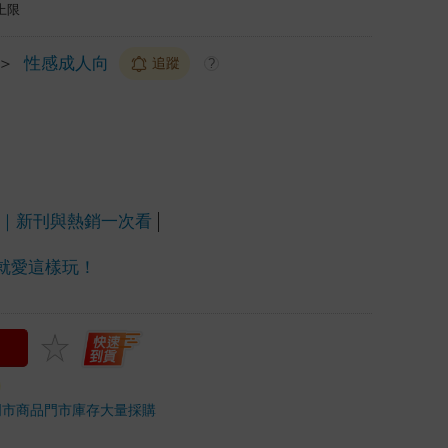
上限
＞
性感成人向
追蹤
?
畫｜新刊與熱銷一次看
我就愛這樣玩！
門市商品
門市庫存
大量採購