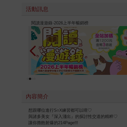
活動訊息
原本只是跟全校第一美少女商量彼此摯友的戀愛煩
的存在（１）
內容簡介
想跟哪位進行S○X練習都可以唷♡
與諸多美女『深入淺出』的探討性交道的精粹♡
讓你擼飽射爆的214Page!!!