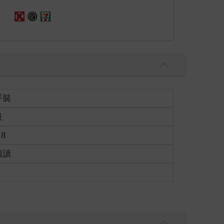
平裝
級
.8
適讀