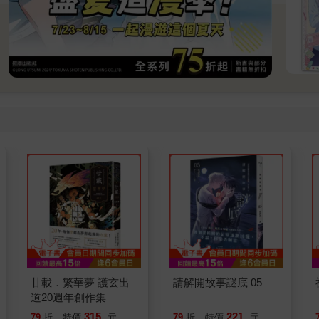
廿載．繁華夢 護玄出
請解開故事謎底 05
道20週年創作集
315
221
79
折
特價
元
79
折
特價
元