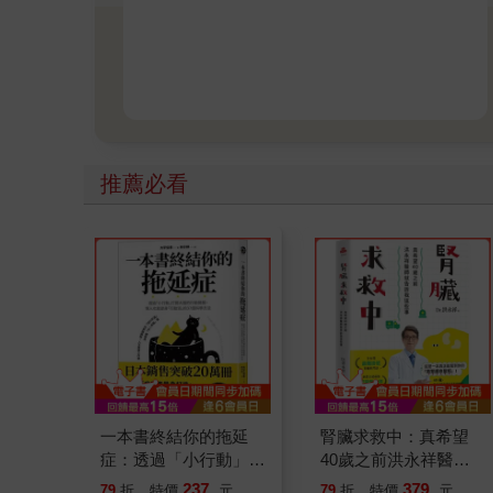
推薦必看
一本書終結你的拖延
腎臟求救中：真希望
症：透過「小行動」打
40歲之前洪永祥醫師
開大腦的行動開關，懶
就告訴我這些事
237
379
79
折
特價
元
79
折
特價
元