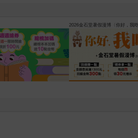
惱，不知不覺間她竟成為我最親近
攻殼機動隊 (1995) 4K數位修復版