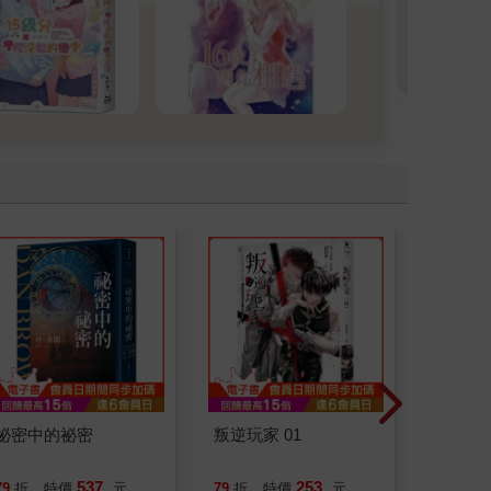
喔。
看
祕密中的祕密
叛逆玩家 01
底層邏
界的底
537
253
79
折
特價
元
79
折
特價
元
79
折