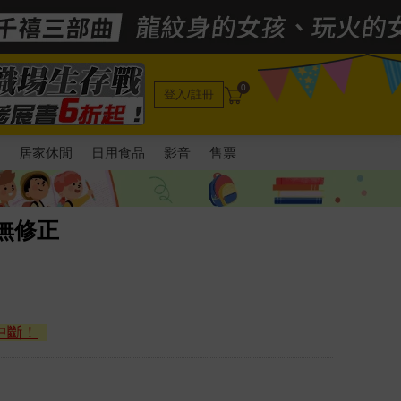
0
登入/註冊
電
居家休閒
日用食品
影音
售票
無修正
中斷！