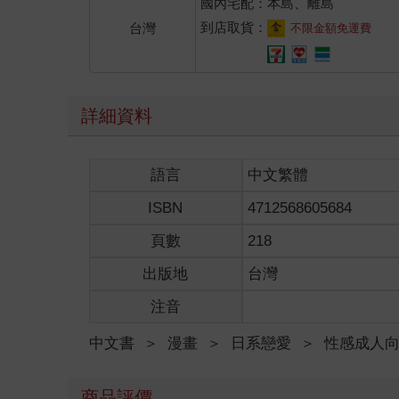
國內宅配：本島、離島
到店取貨：
台灣
不限金額免運費
詳細資料
語言
中文繁體
ISBN
4712568605684
頁數
218
出版地
台灣
注音
中文書
＞
漫畫
＞
日系戀愛
＞
性感成人
商品評價