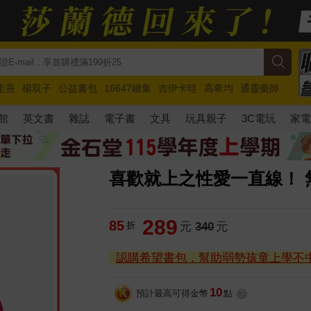
圭吾
楊双子
公益書包
16647續集
吉伊卡哇
高希均
通靈藥師
路邊攤新作
馬斯克
玩具總動員5
超慢跑
館
英文書
雜誌
電子書
文具
玩具親子
3C電玩
家
喜歡就上之性愛一直線！ 
289
85
折
元
340
元
認購希望書包，幫助弱勢孩童上學不
10
預計最高可得金幣
點
?