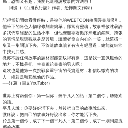
局，恐怖又有趣，我愛死這種說故事的方法啦！
──阿慢（《百鬼夜行誌》作者、恐怖圖文作家）
記得當初開始看微疼時，是被他的WEBTOON校園漫畫所吸引。
他筆下的角色人物線條刻畫簡單，卻富有靈魂，故事裡敘述著許
多我們常經歷的生活小事，但他總能靠著循序漸進的鋪陳、誇張
的表情呈現讓觀眾身歷其境，讓讀者發自內心的一笑，就這樣一
集又一集閱讀下去。不管這故事讀者有沒有經歷過，總能從細節
中找到共感。
微疼不論任何故事的題材都能駕馭得有趣，這是我一直佩服他的
地方，不愧是把一生奉獻給畫畫的男人呢！
這次也是他第一次挑戰多重宇宙的長篇題材，相信以微疼的功
力，絕對是精彩絕倫的作品。
──洋蔥（圖文YouTuber）
世界上有兩個你：第一個你，聽平凡人的話；第二個你，聽微疼
的話。
平凡人說：你要好好活下去，然後把自己的故事說出來。
微疼說：把自己的故事好好說出來，你才能活下去。
於是第一個你，成了下一個平凡人；第二個你，成了一則到處流
傳的故事。