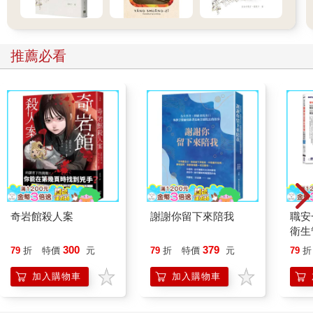
推薦必看
奇岩館殺人案
謝謝你留下來陪我
職安
衛生
攻略｜
300
379
79
折
特價
元
79
折
特價
元
79
折
加入購物車
加入購物車