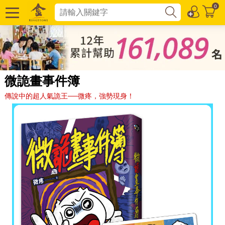
0
微詭畫事件簿
傳說中的超人氣詭王──微疼，強勢現身！