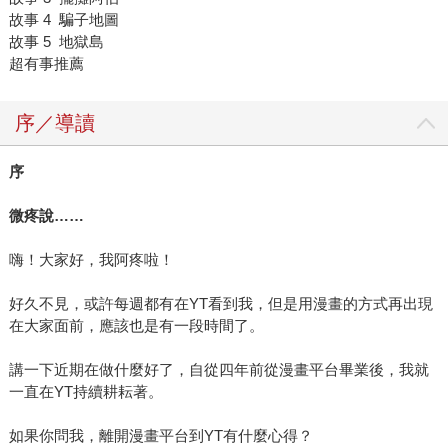
故事 4 騙子地圖
故事 5 地獄島
超有事推薦
序／導讀
序
微疼說
……
嗨！大家好，我阿疼啦！
好久不見，或許每週都有在YT看到我，但是用漫畫的方式再出現
在大家面前，應該也是有一段時間了。
講一下近期在做什麼好了，自從四年前從漫畫平台畢業後，我就
一直在YT持續耕耘著。
如果你問我，離開漫畫平台到YT有什麼心得？