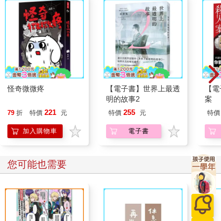
怪奇微微疼
【電子書】世界上最透
【電
明的故事2
案
221
255
79
折
特價
元
特價
元
特價
加入購物車
電子書
您可能也需要