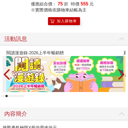
優惠組合價：
75
折
特價
555
元
※實際價格依購物車結帳為主
加入購物車
活動訊息
閱讀漫遊錄-2026上半年暢銷榜
夏
內容簡介
挑戰勇氣極限X最強靈魂啟示