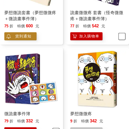
夢想微詭套書（夢想微微疼
詭畫微微疼 套書（怪奇微微
＋微詭畫事件簿）
疼＋微詭畫事件簿）
600
542
75
折
特價
元
77
折
特價
元
貨到通知
加入購物車
微詭畫事件簿
夢想微微疼
332
342
79
折
特價
元
9
折
特價
元