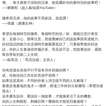
傳。」每天都努力深刻的活著、創造屬於你的最特別的故事吧！
──啾啾鞋（超人氣知識YouTuber）
微疼我兄弟，他的故事不用多說，就是讚！
──瑪麗（廣播女神）
希望在每個時空的微疼、每個時空的你／妳，都能注意行車安
全，走路小心、開車注意，然後磨練自己的說故事跟表達能力。
好好說話的能力在這個時空被嚴重低估了；只要能學會好好說
話，你的人生會過得舒服許多。而且說不定，把故事說好，還能
幫你爭取到第二人生唷。
──歐馬克（「馬克信箱」主持人）
你有想過在其他平行宇宙有另外四個你嗎？
或，你相信自己存在於其他宇宙嗎？
如果這是真的，不同的你會上演怎樣不同的人生劇場？
最會說鬼畫鬼的鬼才──微疼，睽違三年終於出新書啦（掌聲先催
落去）！
這本書告訴你，要說好一個故事，才能換來活下去的機會。
你的人生夠精彩、夠瘋狂嗎？哪個你才能笑到最後呢？