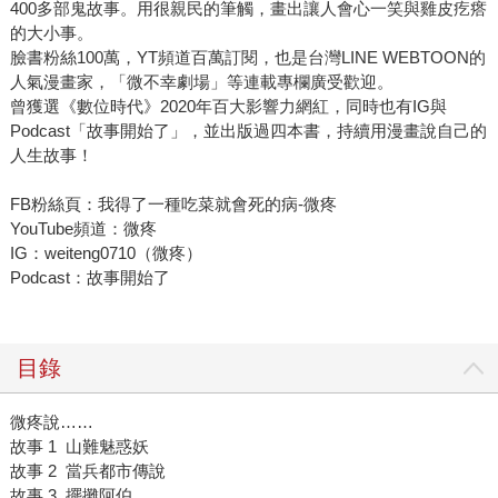
400多部鬼故事。用很親民的筆觸，畫出讓人會心一笑與雞皮疙瘩
的大小事。
臉書粉絲100萬，YT頻道百萬訂閱，也是台灣LINE WEBTOON的
人氣漫畫家，「微不幸劇場」等連載專欄廣受歡迎。
曾獲選《數位時代》2020年百大影響力網紅，同時也有IG與
Podcast「故事開始了」，並出版過四本書，持續用漫畫說自己的
人生故事！
FB粉絲頁：我得了一種吃菜就會死的病-微疼
YouTube頻道：微疼
IG：weiteng0710（微疼）
Podcast：故事開始了
目錄
微疼說……
故事 1 山難魅惑妖
故事 2 當兵都市傳說
故事 3 擺攤阿伯