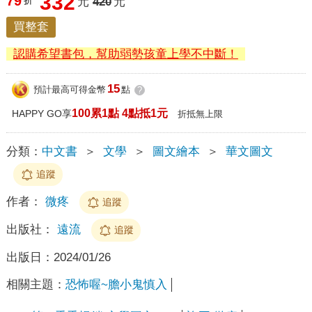
332
79
折
元
420
元
買整套
認購希望書包，幫助弱勢孩童上學不中斷！
15
預計最高可得金幣
點
?
100累1點 4點抵1元
HAPPY GO享
折抵無上限
分類：
中文書
＞
文學
＞
圖文繪本
＞
華文圖文
追蹤
作者：
微疼
追蹤
出版社：
遠流
追蹤
出版日：
2024/01/26
相關主題：
恐怖喔~膽小鬼慎入