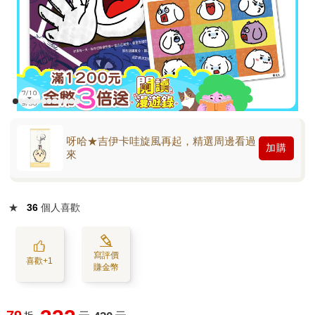
呀哈★吉伊卡哇旋風再起，精選周邊看過
加購
來
★
36
個人喜歡
寫評價
喜歡+1
賺金幣