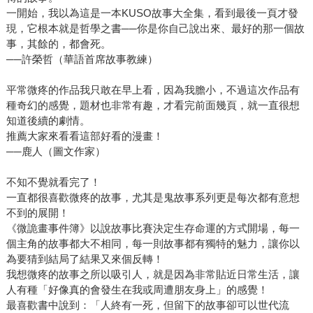
一開始，我以為這是一本KUSO故事大全集，看到最後一頁才發
現，它根本就是哲學之書──你是你自己說出來、最好的那一個故
事，其餘的，都會死。
──許榮哲（華語首席故事教練）
平常微疼的作品我只敢在早上看，因為我膽小，不過這次作品有
種奇幻的感覺，題材也非常有趣，才看完前面幾頁，就一直很想
知道後續的劇情。
推薦大家來看看這部好看的漫畫！
──鹿人（圖文作家）
不知不覺就看完了！
一直都很喜歡微疼的故事，尤其是鬼故事系列更是每次都有意想
不到的展開！
《微詭畫事件簿》以說故事比賽決定生存命運的方式開場，每一
個主角的故事都大不相同，每一則故事都有獨特的魅力，讓你以
為要猜到結局了結果又來個反轉！
我想微疼的故事之所以吸引人，就是因為非常貼近日常生活，讓
人有種「好像真的會發生在我或周遭朋友身上」的感覺！
最喜歡書中說到：「人終有一死，但留下的故事卻可以世代流