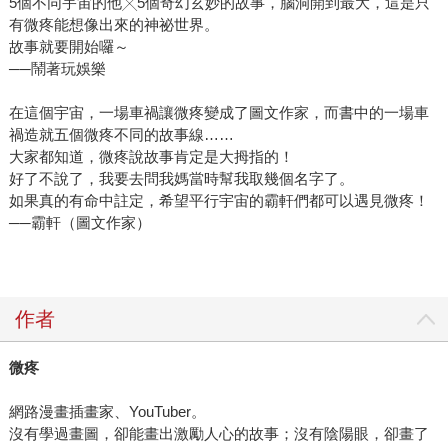
5個不同宇宙的他╳5個奇幻玄妙的故事，腦洞開到最大，這是只
有微疼能想像出來的神祕世界。
故事就要開始囉～
──鬧著玩娛樂
在這個宇宙，一場車禍讓微疼變成了圖文作家，而書中的一場車
禍造就五個微疼不同的故事線……
大家都知道，微疼說故事肯定是大拇指的！
好了不說了，我要去問我媽當時幫我取幾個名字了。
如果真的有命中註定，希望平行宇宙的霸軒們都可以遇見微疼！
──霸軒（圖文作家）
作者
微疼
網路漫畫插畫家、YouTuber。
沒有學過畫圖，卻能畫出激勵人心的故事；沒有陰陽眼，卻畫了