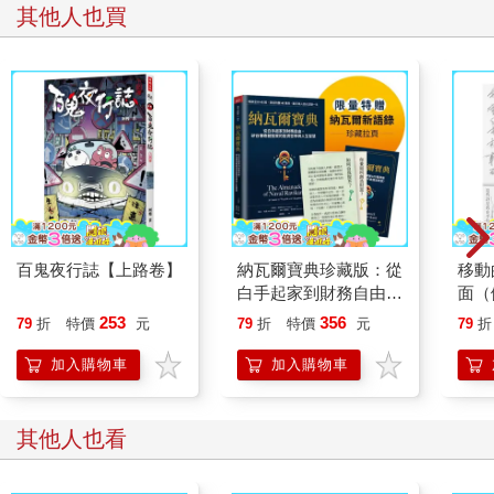
其他人也買
百鬼夜行誌【上路卷】
納瓦爾寶典珍藏版：從
移動
白手起家到財務自由，
面（
矽谷傳奇創投家的投資
202
253
356
79
折
特價
元
79
折
特價
元
79
折
哲學與人生智慧
加入購物車
加入購物車
其他人也看