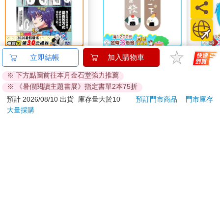
別叫我爸爸
小呸角-磁性書籤2入
哆啦
立即結帳
加入購物車
(再出發)
Sup
※ 下方點圖前往本月金石堂強力推薦
遊卡
240
45
特價
元
特價
元
特價
※ 《暑假閱讀主題書展》指定書單2本75折
加入購物車
加入購物車
預計 2026/08/10 出貨
庫存量大於10
預訂門市商品
門市庫存
大量採購
訂購/退換貨須知
加入金石堂 LINE 官方帳號『完成綁定』，隨時掌握出貨動
態：