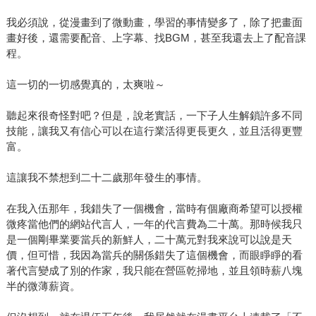
我必須說，從漫畫到了微動畫，學習的事情變多了，除了把畫面
畫好後，還需要配音、上字幕、找BGM，甚至我還去上了配音課
程。
這一切的一切感覺真的，太爽啦～
聽起來很奇怪對吧？但是，說老實話，一下子人生解鎖許多不同
技能，讓我又有信心可以在這行業活得更長更久，並且活得更豐
富。
這讓我不禁想到二十二歲那年發生的事情。
在我入伍那年，我錯失了一個機會，當時有個廠商希望可以授權
微疼當他們的網站代言人，一年的代言費為二十萬。那時候我只
是一個剛畢業要當兵的新鮮人，二十萬元對我來說可以說是天
價，但可惜，我因為當兵的關係錯失了這個機會，而眼睜睜的看
著代言變成了別的作家，我只能在營區乾掃地，並且領時薪八塊
半的微薄薪資。