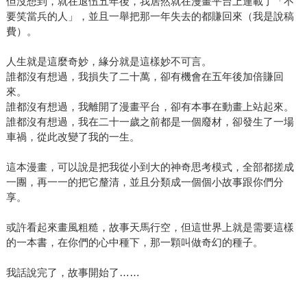
但沒想到，就在退伍五年後，我居然就在漫畫平台上連載了「不
要笑當兵的人」，並且一舉把那一年失去的都賺回來（我是說稿
費）。
人生就是這麼奇妙，緣分就是這樣妙不可言。
誰都沒有想過，我損失了二十萬，卻有機會在五年後加倍賺回
來。
誰都沒有想過，我離開了漫畫平台，卻有本事在動畫上站起來。
誰都沒有想過，我在二十一歲之前都是一個廢材，卻發生了一場
車禍，從此改變了我的一生。
這本漫畫，可以說是把我從小到大的神奇思考模式，全部都搓成
一團，再一一的把它釐清，並且分類成一個個小故事跟你們分
享。
或許看起來畫風粗糙，故事天馬行空，但這世界上就是需要這樣
的一本書，在你們的心中種下，那一顆叫做奇幻的種子。
我話說完了，故事開始了……