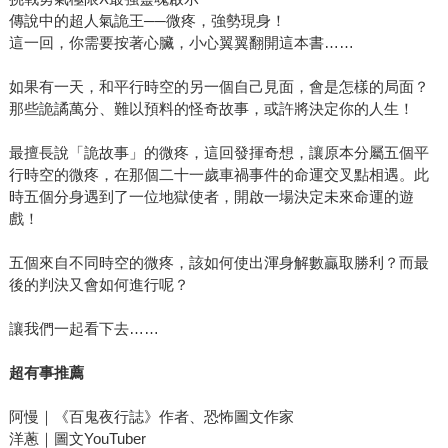
傳說中的超人氣詭王──微疼，強勢現身！
這一回，你需要按著心臟，小心翼翼翻開這本書……
如果有一天，和平行時空的另一個自己見面，會是怎樣的局面？
那些詭譎萬分、難以預料的怪奇故事，或許將決定你的人生！
最擅長說「詭故事」的微疼，這回發揮奇想，讓原本分屬五個平
行時空的微疼，在那個二十一歲車禍事件的命運交叉點相遇。此
時五個分身遇到了一位地獄使者，開啟一場決定未來命運的遊
戲！
五個來自不同時空的微疼，該如何使出渾身解數贏取勝利？而最
後的判決又會如何進行呢？
讓我們一起看下去……
超有事推薦
阿慢｜《百鬼夜行誌》作者、恐怖圖文作家
洋蔥｜圖文YouTuber