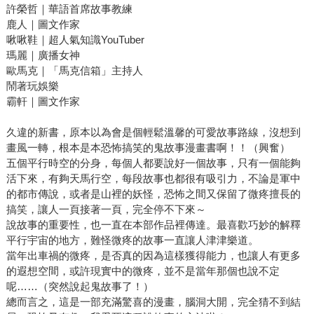
許榮哲｜華語首席故事教練
鹿人｜圖文作家
啾啾鞋｜超人氣知識YouTuber
瑪麗｜廣播女神
歐馬克｜「馬克信箱」主持人
鬧著玩娛樂
霸軒｜圖文作家
久違的新書，原本以為會是個輕鬆溫馨的可愛故事路線，沒想到
畫風一轉，根本是本恐怖搞笑的鬼故事漫畫書啊！！（興奮）
五個平行時空的分身，每個人都要說好一個故事，只有一個能夠
活下來，有夠天馬行空，每段故事也都很有吸引力，不論是軍中
的都市傳說，或者是山裡的妖怪，恐怖之間又保留了微疼擅長的
搞笑，讓人一頁接著一頁，完全停不下來～
說故事的重要性，也一直在本部作品裡傳達。最喜歡巧妙的解釋
平行宇宙的地方，難怪微疼的故事一直讓人津津樂道。
當年出車禍的微疼，是否真的因為這樣獲得能力，也讓人有更多
的遐想空間，或許現實中的微疼，並不是當年那個也說不定
呢……（突然說起鬼故事了！）
總而言之，這是一部充滿驚喜的漫畫，腦洞大開，完全猜不到結