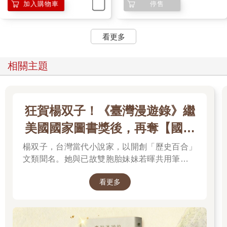
加入購物車
停售
看更多
相關主題
狂賀楊双子！《臺灣漫遊錄》繼
美國國家圖書獎後，再奪【國際
布克獎】
楊双子，台灣當代小說家，以開創「歷史百合」
文類聞名。她與已故雙胞胎妹妹若暉共用筆名，
承載兩人的文學夢想，將嚴謹的日治歷史考據融
看更多
入女性同性情誼。其長篇小說《臺灣漫遊錄》透
過鐵道旅行與地道美食探討文化階級，英譯本陸
續斬獲美國國家圖書獎與英國國際布克獎，寫下
華語文學歷史新紀錄，成功讓世界聽見台灣的身