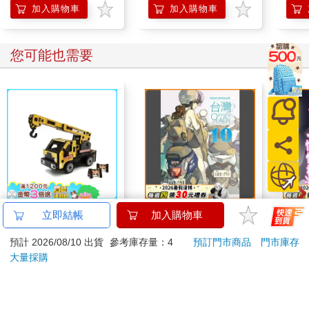
加入購物車
加入購物車
您可能也需要
迷你拼拼車-工程吊車
台灣OL10
向什
立即結帳
加入購物車
女魅
預計 2026/08/10 出貨
參考庫存量：4
預訂門市商品
門市庫存
162
250
9
折
特價
元
特價
元
特價
大量採購
加入購物車
加入購物車