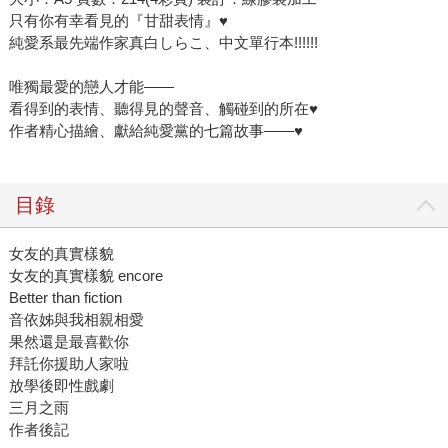
只有你有幸看見的『甘甜表情』♥
純愛系最先端作家真白しらこ、中文單行本!!!!!!
唯獨最愛的戀人才能——
看得到的表情、聽得見的聲音、觸碰到的所在♥
作者精心描繪、獻給純愛黨的七篇故事——♥
目錄
女友的真實樣貌
女友的真實樣貌 encore
Better than fiction
音依姊與我相親相愛
果然還是最喜歡你
拜託你援助人家啦
放學後即性戲劇
三月之雨
作者後記