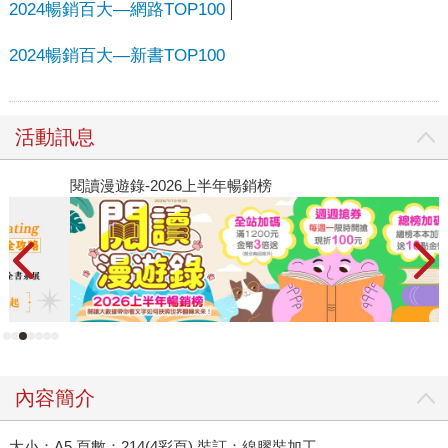
2024暢銷百大—網路TOP100
2024暢銷百大—新書TOP100
活動訊息
閱讀漫遊錄-2026上半年暢銷榜
2
內容簡介
大小：A5 頁數：214(4彩頁) 裝訂：線膠裝加工