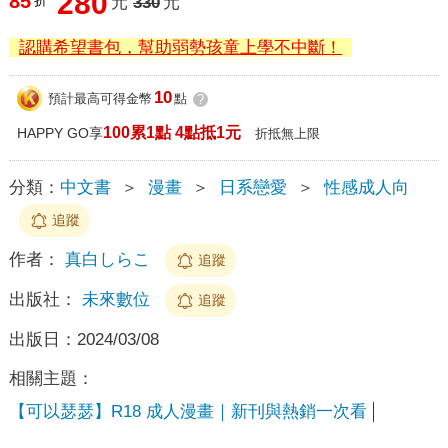
280
85
折
元
330
元
認購希望書包，幫助弱勢孩童上學不中斷！
10
預計最高可得金幣
點
?
100累1點 4點抵1元
HAPPY GO享
折抵無上限
分類：
中文書
＞
漫畫
＞
日系戀愛
＞
性感成人向
追蹤
作者：
真白しらこ
追蹤
出版社：
未來數位
追蹤
出版日：
2024/03/08
相關主題：
【可以瑟瑟】R18 成人漫畫｜新刊與熱銷一次看