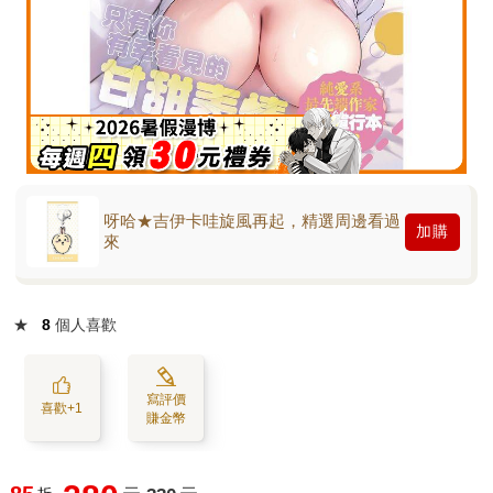
呀哈★吉伊卡哇旋風再起，精選周邊看過
加購
來
★
8
個人喜歡
寫評價
喜歡+1
賺金幣