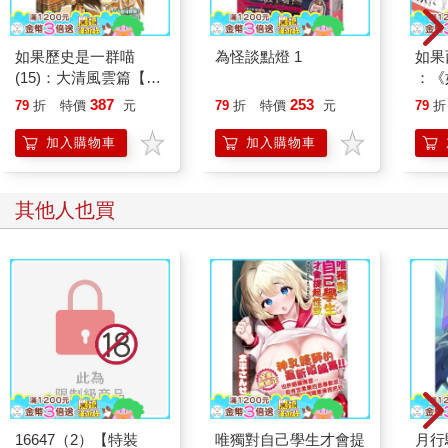
如果歷史是一群喵
為怪談點燈 1
如果
(15)：大清風雲篇【萌
：《
貓漫畫學歷史】
喵》
387
253
79
折
特價
元
79
折
特價
元
79
折
【首
加入購物車
加入購物車
其他人也買
16647（2）【特裝
唯獨對自己學生才會提
月行