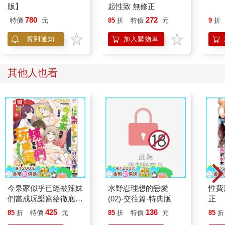
版】
起性致 無修正
780
272
特價
元
85
折
特價
元
9
折
貨到通知
加入購物車
其他人也看
今泉家似乎已經被辣妹
水野忍理想的戀愛
性費
們當成玩樂窩給徹底霸
(02)-交往篇-特典版
正
佔了A
425
136
85
折
特價
元
85
折
特價
元
85
折