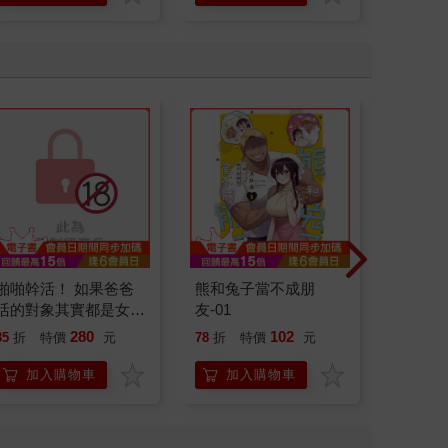
啪啪幹活！ 如果爸爸
熊和兔子當不成朋
我們的
活的對象其實都是女兒
友-01
（３）
找閨蜜故意變裝上門的
280
102
85
折
特價
元
78
折
特價
元
79
折
女生 無修正
加入購物車
加入購物車
加