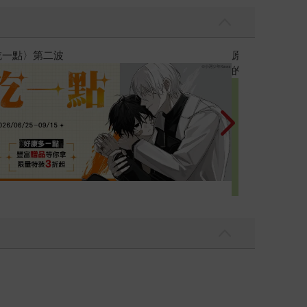
黃色書刊回來了