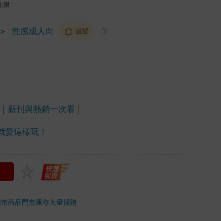
上限
＞
性感成人向
追蹤
?
畫｜新刊與熱銷一次看
我就愛這樣玩！
門市商品
門市庫存
大量採購