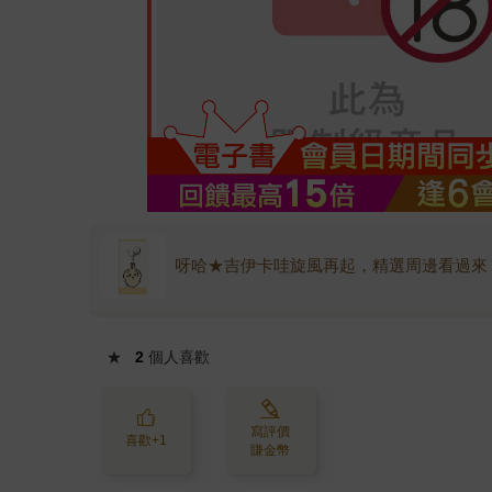
呀哈★吉伊卡哇旋風再起，精選周邊看過來
★
2
個人喜歡
寫評價
喜歡+1
賺金幣