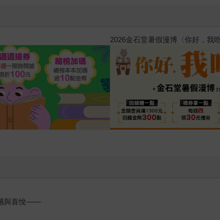
惱，不知不覺間她竟成為我最親近
攻殼機動隊 (1995) 4K數位修復版
感與喜悅——