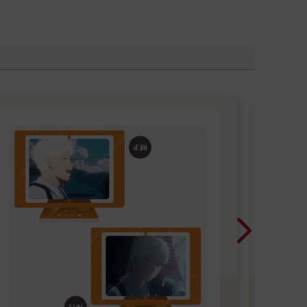
20
言觀
則的
焉的