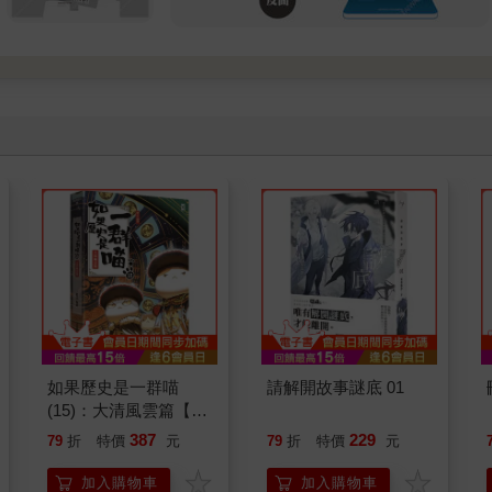
如果歷史是一群喵
請解開故事謎底 01
(15)：大清風雲篇【萌
貓漫畫學歷史】
387
229
79
折
特價
元
79
折
特價
元
加入購物車
加入購物車