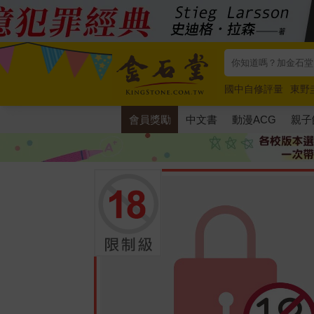
國中自修評量
東野
唯紅花綻放
奧德賽
會員獎勵
中文書
動漫ACG
親子