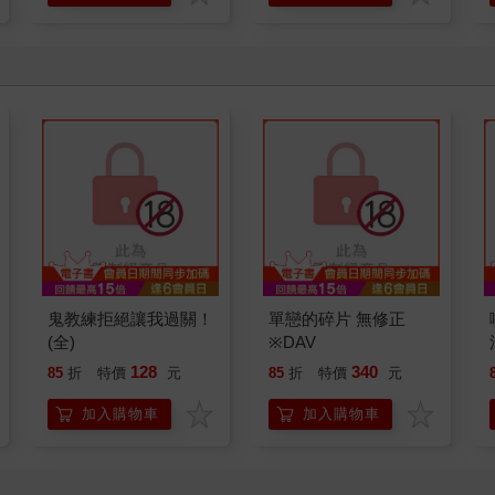
鬼教練拒絕讓我過關！
單戀的碎片 無修正
(全)
※DAV
128
340
85
折
特價
元
85
折
特價
元
加入購物車
加入購物車