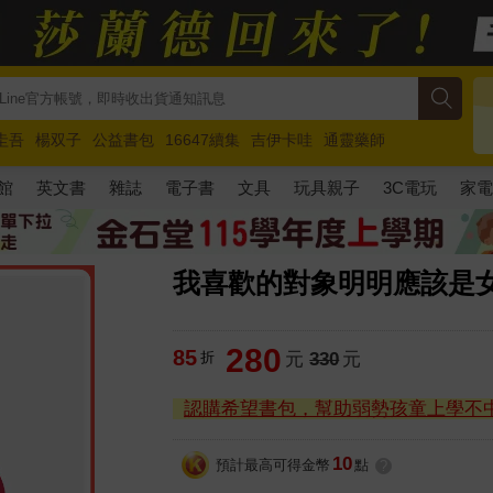
圭吾
楊双子
公益書包
16647續集
吉伊卡哇
通靈藥師
路邊攤新作
馬斯克
玩具總動員5
超慢跑
館
英文書
雜誌
電子書
文具
玩具親子
3C電玩
家
我喜歡的對象明明應該是女
280
85
折
元
330
元
認購希望書包，幫助弱勢孩童上學不
10
預計最高可得金幣
點
?