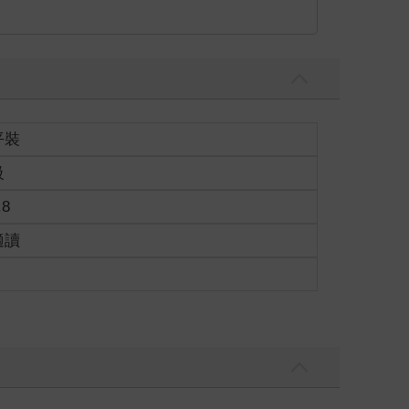
平裝
級
.8
適讀