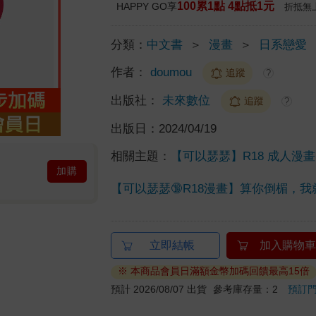
100累1點 4點抵1元
HAPPY GO享
折抵無
分類：
中文書
＞
漫畫
＞
日系戀愛
作者：
doumou
追蹤
?
出版社：
未來數位
追蹤
?
出版日：
2024/04/19
相關主題：
【可以瑟瑟】R18 成人漫
加購
【可以瑟瑟🔞R18漫畫】算你倒楣，
立即結帳
加入購物車
※ 本商品會員日滿額金幣加碼回饋最高15倍
預計 2026/08/07 出貨
參考庫存量：2
預訂