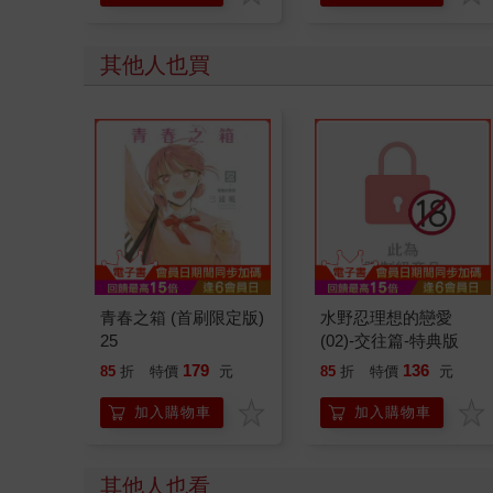
其他人也買
青春之箱 (首刷限定版)
水野忍理想的戀愛
25
(02)-交往篇-特典版
179
136
85
折
特價
元
85
折
特價
元
加入購物車
加入購物車
其他人也看