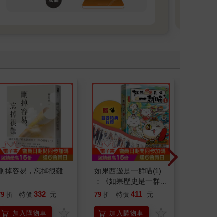
刪掉容易，忘掉很難
如果西遊是一群喵(1)
日花閃
：《如果歷史是一群
詞彙&
喵》作者最新力作，附
332
411
79
折
特價
元
79
折
特價
元
79
折
【首卷特典】拉頁
加入購物車
加入購物車
加