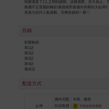
快樂溜進了2人之間的縫隙。這種感覺、至今為止、
搖擺不定震撼的轉折!最後絕對會邁向快樂的大結局!!
真激大好評人氣連載、完整收錄的一冊♡
目錄
彩圖集錦
第1話
第2話
第3話
第4話
最終話
配送方式
國內宅配：本島、離島
到店取貨：
台灣
不限金額免運費