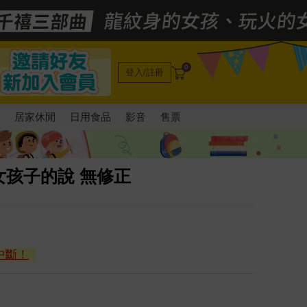
0
登入/註冊
電
居家休閒
日用食品
影音
售票
孩子的說 無修正
中斷！