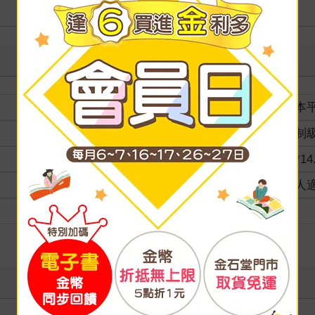
裝訂
紙本
分級
限制
商品規格
21*14
適讀年齡
成人
級別
向