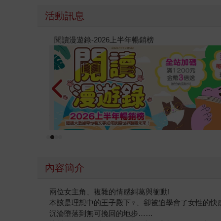
活動訊息
原本只是跟全校第一美少女商量彼此摯友的戀愛煩
的存在（１）
內容簡介
兩位女主角、複雜的情感糾葛與衝動!
本該是理想中的王子殿下♀、卻被迫學會了女性的快
沉淪墮落到無可挽回的地步……