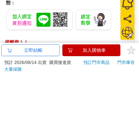
態：
提醒您！！
金石堂及銀行均不會請您操作ATM! 如接獲電話要求您前往
立即結帳
加入購物車
ATM提款機，請不要聽從指示，以免受騙上當！
預計 2026/08/14 出貨
購買後進貨
預訂門市商品
門市庫存
退換貨須知：
大量採購
**提醒您，鑑賞期不等於試用期，退回商品須為全新狀態**
依據「消費者保護法」第19條及行政院消費者保護處公告之
「通訊交易解除權合理例外情事適用準則」，以下商品購買
後，除商品本身有瑕疵外，將不提供7天的猶豫期：
易於腐敗、保存期限較短或解約時即將逾期。（如：生
鮮食品）
依消費者要求所為之客製化給付。（客製化商品）
報紙、期刊或雜誌。（含MOOK、外文雜誌）
經消費者拆封之影音商品或電腦軟體。