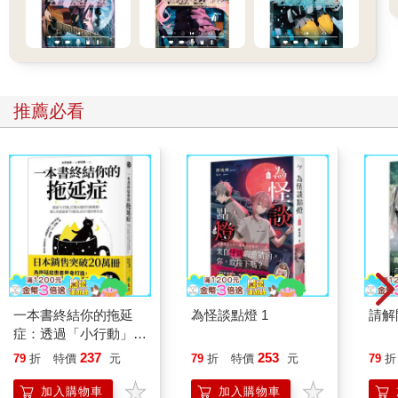
推薦必看
一本書終結你的拖延
為怪談點燈 1
請解
症：透過「小行動」打
開大腦的行動開關，懶
237
253
79
折
特價
元
79
折
特價
元
79
折
人也能變身「行動派」
的37個科學方法
加入購物車
加入購物車