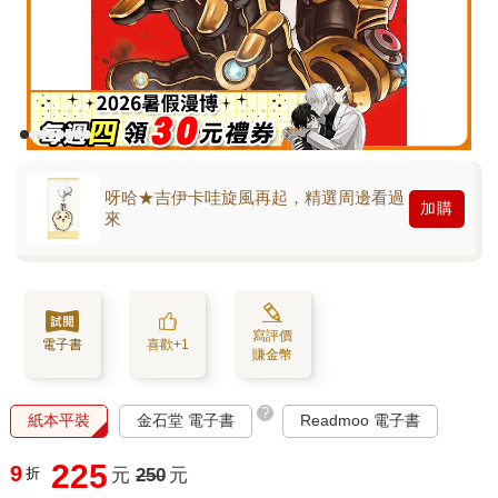
呀哈★吉伊卡哇旋風再起，精選周邊看過
加購
來
寫評價
電子書
喜歡+1
賺金幣
?
紙本平裝
金石堂 電子書
Readmoo 電子書
225
9
折
元
250
元