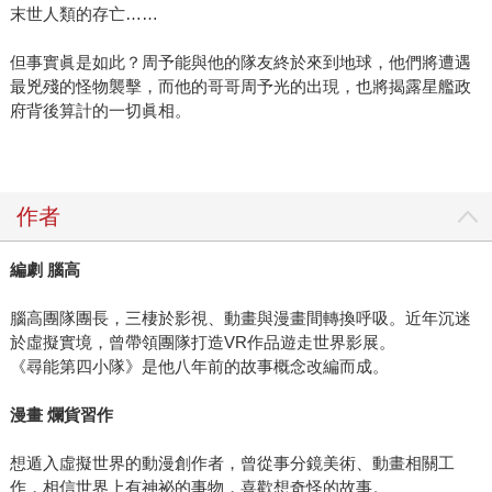
末世人類的存亡……
但事實眞是如此？周予能與他的隊友終於來到地球，他們將遭遇
最兇殘的怪物襲擊，而他的哥哥周予光的出現，也將揭露星艦政
府背後算計的一切眞相。
作者
編劇
腦高
腦高團隊團長，三棲於影視、動畫與漫畫間轉換呼吸。近年沉迷
於虛擬實境，曾帶領團隊打造VR作品遊走世界影展。
《尋能第四小隊》是他八年前的故事概念改編而成。
漫畫
爛貨習作
想遁入虛擬世界的動漫創作者，曾從事分鏡美術、動畫相關工
作，相信世界上有神祕的事物，喜歡想奇怪的故事。