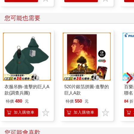
您可能也需要
衣服吊飾-進擊的巨人A
520片銀箔拼圖-進擊的
百樂果
款(調查兵團)
巨人A款
聯名
480
550
特價
元
特價
元
84
折
加入購物車
加入購物車
您可能會喜歡