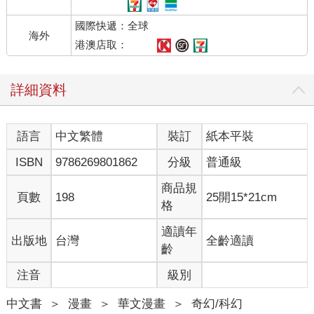
國際快遞：全球
海外
港澳店取：
詳細資料
語言
中文繁體
裝訂
紙本平裝
ISBN
9786269801862
分級
普通級
商品規
頁數
198
25開15*21cm
格
適讀年
出版地
台灣
全齡適讀
齡
注音
級別
中文書
＞
漫畫
＞
華文漫畫
＞
奇幻/科幻