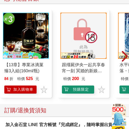
【13章】專業冰滴菓
跟殭屍伊央一起共享春
水平
臻3入組(160ml/瓶)
宵一刻 冥婚的新娘番
落・
外篇
525
200
84
折
特價
元
特價
元
特價
加入購物車
預購限定
訂購/退換貨須知
加入金石堂 LINE 官方帳號『完成綁定』，隨時掌握出貨動