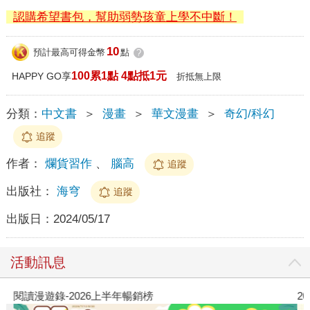
認購希望書包，幫助弱勢孩童上學不中斷！
10
預計最高可得金幣
點
?
100累1點 4點抵1元
HAPPY GO享
折抵無上限
分類：
中文書
＞
漫畫
＞
華文漫畫
＞
奇幻/科幻
追蹤
作者：
爛貨習作
、
腦高
追蹤
出版社：
海穹
追蹤
出版日：
2024/05/17
活動訊息
閱讀漫遊錄-2026上半年暢銷榜
2