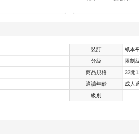
裝訂
紙本
分級
限制
商品規格
32開1
適讀年齡
成人
級別
寫評價