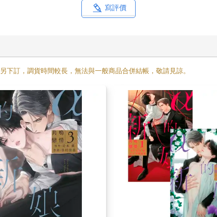
需另下訂，調貨時間較長，無法與一般商品合併結帳，敬請見諒。
 共鳴戀情(03)特典版
α的新娘 共鳴戀情(01)＋(02)