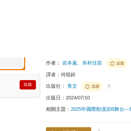
5
預計最高可得金幣
點
?
100累1點 4點抵1元
HAPPY GO享
折抵無
分類：
中文書
＞
漫畫
＞
BL /耽美
作者：
岩本薫、幸村佳苗
追蹤
譯者：
何硯鈴
加購
出版社：
青文
追蹤
?
出版日：
2024/07/10
相關主題：
2025年國際動漫節B舞台
貨到通知
預訂門市商品
門市庫存
大量採購