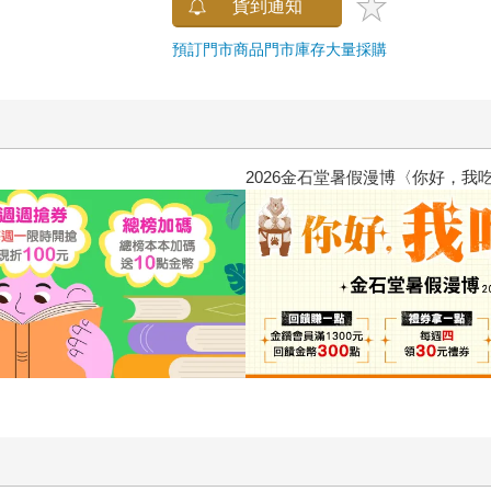
惱，不知不覺間她竟成為我最親近
攻殼機動隊 (1995) 4K數位修復版