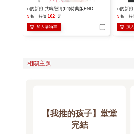
162
9
折
特價
元
9
折
特
加入購物車
加
相關主題
【我推的孩子】堂堂
完結
「而上述一切的『你』都是『星
野阿奎亞』喔。」