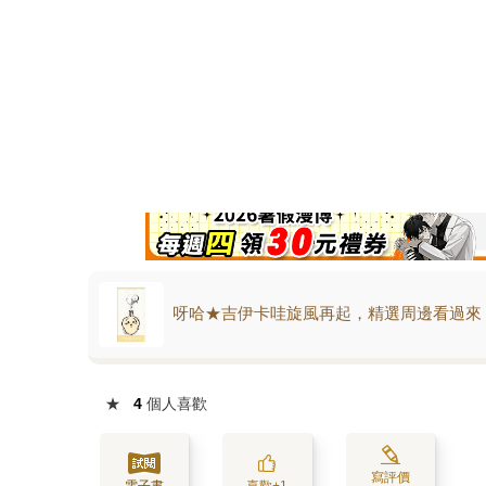
呀哈★吉伊卡哇旋風再起，精選周邊看過來
★
4
個人喜歡
寫評價
電子書
喜歡+1
賺金幣