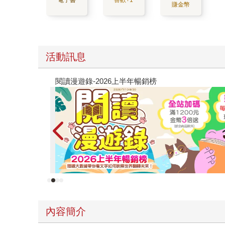
活動訊息
原本只是跟全校第一美少女商量彼此摯友的戀愛煩
的存在（１）
內容簡介
以Alpha身分出生的高中生江森理玖，
為了要在社交界出道而出席了首藤家的宴會。