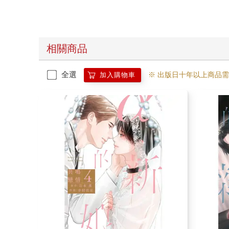
相關商品
全選
※ 出版日十年以上商品
加入購物車
α的新娘 共鳴戀情(04)特典版END
α的新娘