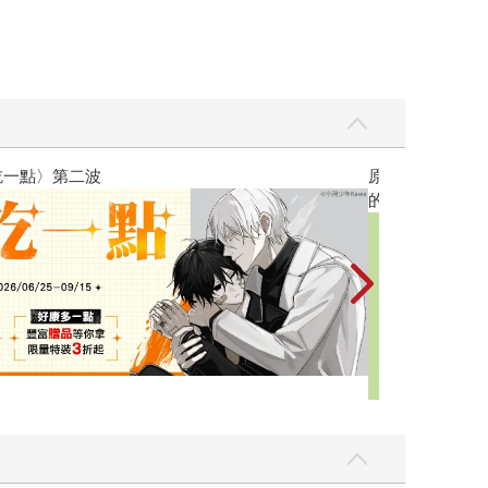
黃色書刊回來了