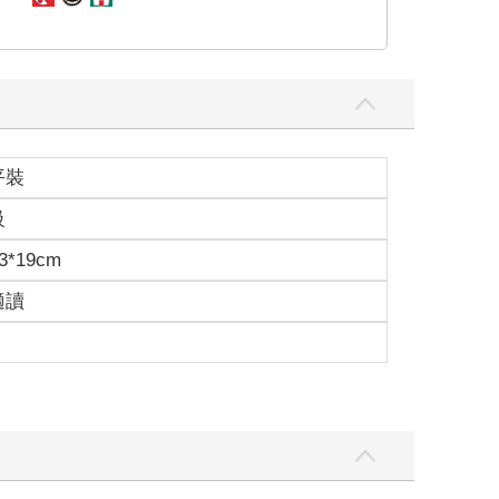
平裝
級
3*19cm
適讀