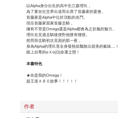
首藤家是Alpha中位於頂點的名門。
現任首藤家當家首藤圭騎，
擁有不管是Omega還是Alpha都會為之折服的魅力。
理玖在見過圭騎後便對他懷有憧憬。
然而與圭騎初次見面的那一夜，
身為Alpha的理玖竟全身發熱並飄散出甜美的氣味…
賭上自尊的αＸα(Ω)命運之戀！
本書特色
★你是我的Omega！
超王道ＡＢＯ故事！！！！！
作者
岩本 薰