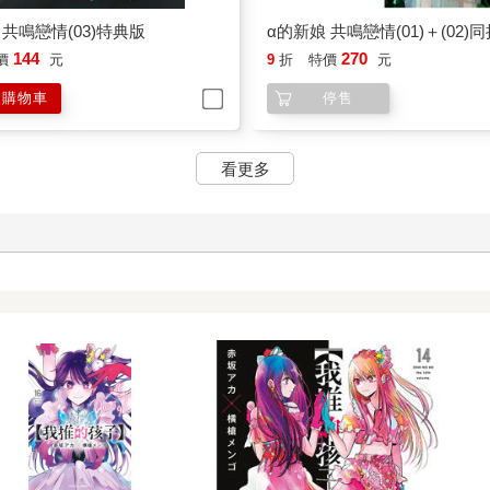
144
270
價
元
9
折
特價
元
入購物車
停售
看更多