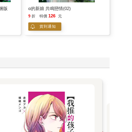
126
9
折
特價
元
貨到通知
《
人
本