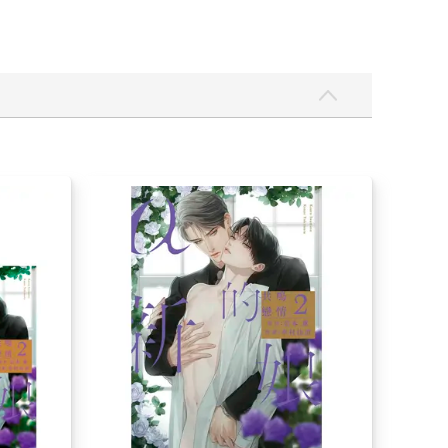
同捆版
α的新娘 共鳴戀情(02)