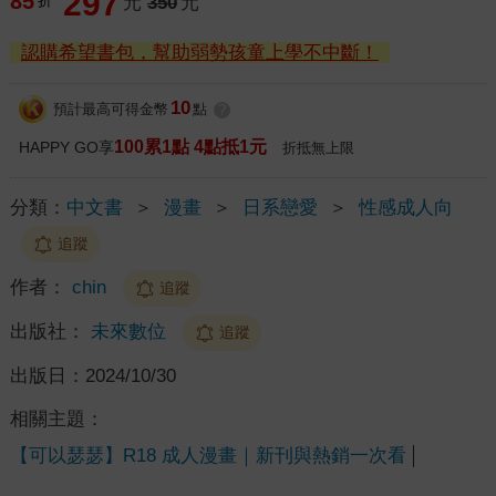
297
85
折
元
350
元
認購希望書包，幫助弱勢孩童上學不中斷！
10
預計最高可得金幣
點
?
100累1點 4點抵1元
HAPPY GO享
折抵無上限
分類：
中文書
＞
漫畫
＞
日系戀愛
＞
性感成人向
追蹤
作者：
chin
追蹤
出版社：
未來數位
追蹤
出版日：
2024/10/30
相關主題：
【可以瑟瑟】R18 成人漫畫｜新刊與熱銷一次看