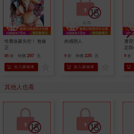
性費洛蒙失控！ 無修
肉感戀人
遭背
正
定跟
奴隸
297
225
85
折
特價
元
9
折
特價
元
9
折
加入購物車
加入購物車
其他人也看