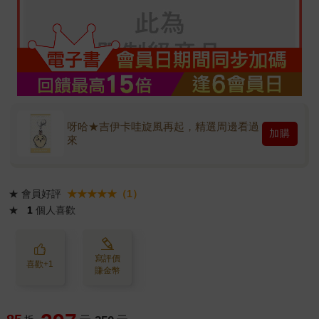
呀哈★吉伊卡哇旋風再起，精選周邊看過
加購
來
★
會員好評
★★★★★（1）
★
1
個人喜歡
寫評價
喜歡+1
賺金幣