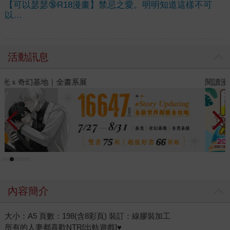
【可以瑟瑟🔞R18漫畫】禁忌之愛。明明知道這樣不可
以…
活動訊息
閱讀漫遊錄-2026上半年暢銷榜
2
內容簡介
大小：A5 頁數：198(含8彩頁) 裝訂：線膠裝加工
所有的人妻都喜歡NTR[出軌遊戲]♥