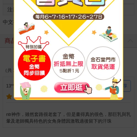
注音
級別
中文書
＞
漫畫
＞
日系戀愛
＞
性感成人向
商品評價
寫評價
（共
1
則好評）
分享
13********713 說：
2024-10-30
ntr神作，雖然套路很老套了，但是畫得真的很色，那巨乳與乳