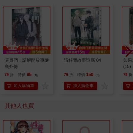
演員們：請解開故事謎
請解開故事謎底 04
如果
底外傳
(1
貓漫
95
150
79
折
特價
元
79
折
特價
元
79
折
加入購物車
加入購物車
其他人也買