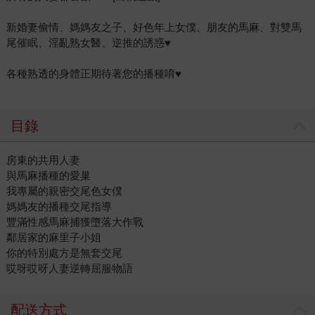
新婚妻偷情、媽媽友之子、好色年上女僕、朋友的馬麻、對雙馬
尾催眠、淫亂熟女醫、逆推的誘惑♥
各種熟透的身體正期待著您的播種唷♥
目錄
房東的共用人妻
與馬麻播種的愛巢
我專屬的親密交尾色女僕
媽媽友的播種交尾指導
豐滿性感馬麻捕獲墮落大作戰
鄰居家的麻里子小姐
你的特別處方是無套交尾
哎呀哎呀人妻逆轉屈服物語
配送方式