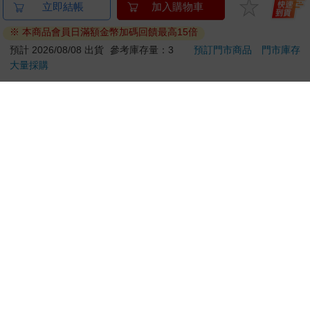
任天堂 NS2 Switch 2
【ZERO JAPAN】陶
Dim
立即結帳
加入購物車
寶可夢Pokopia同捆主
瓷典雅造型托盤（蕃茄
小精
※ 本商品會員日滿額金幣加碼回饋最高15倍
機+遊戲多選+充電座
紅）
19980
750
特價
元
56
折
特價
元
特價
20480
+包貼+類比套
預計 2026/08/08 出貨
參考庫存量：3
預訂門市商品
門市庫存
大量採購
加入購物車
加入購物車
您可能會喜歡
Bluey: Queens and
【預購27年5月暫定】
IM
Other Stories: 4
threeMega閃電霹靂車
(50
Stories in 1 Book.
VA Hi-SPEC UNITED
IMC
444
16980
9
折
特價
元
特價
元
特價