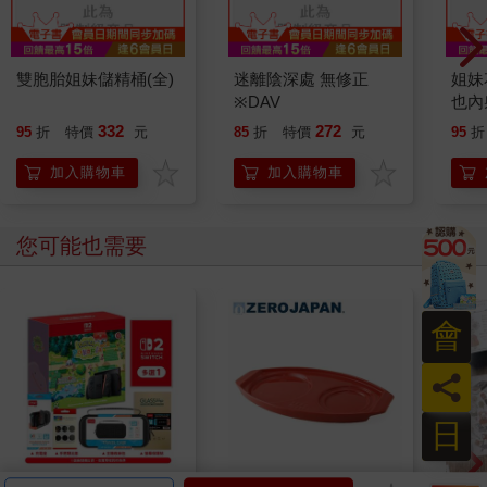
雙胞胎姐妹儲精桶(全)
迷離陰深處 無修正
姐妹
※DAV
也內
332
272
95
折
特價
元
85
折
特價
元
95
折
加入購物車
加入購物車
您可能也需要
會
員
日