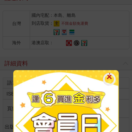
國內宅配：本島、離島
到店取貨：
台灣
不限金額免運費
港澳店取：
海外
詳細資料
語言
中文繁體
裝訂
紙本平裝
ISBN
4712568606285
分級
限制級
商品規
頁數
198
25*17.6*3
格
適讀年
出版地
台灣
成人適讀
齡