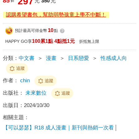
297
85
折
元
350
元
認購希望書包，幫助弱勢孩童上學不中斷！
10
預計最高可得金幣
點
?
100累1點 4點抵1元
HAPPY GO享
折抵無上限
分類：
中文書
＞
漫畫
＞
日系戀愛
＞
性感成人向
追蹤
作者：
chin
追蹤
出版社：
未來數位
追蹤
出版日：
2024/10/30
相關主題：
【可以瑟瑟】R18 成人漫畫｜新刊與熱銷一次看