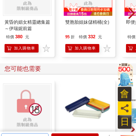
黃昏的娼女精靈總集篇
雙胞胎姐妹儲精桶(全)
即便
～伊瑞妮前篇
380
332
特價
元
95
折
特價
元
特價
加入購物車
加入購物車
您可能也需要
會
員
日