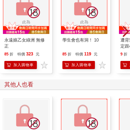
永遠娘乙女綠洲 無修
學生會也有洞！ 10
遭背
正
定跟
奴隸
323
119
85
折
特價
元
85
折
特價
元
9
折
加入購物車
加入購物車
其他人也看