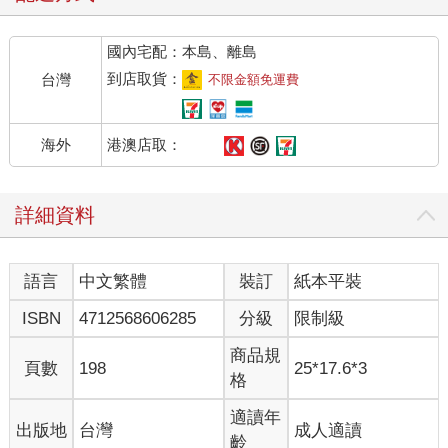
國內宅配：本島、離島
到店取貨：
台灣
不限金額免運費
港澳店取：
海外
詳細資料
語言
中文繁體
裝訂
紙本平裝
ISBN
4712568606285
分級
限制級
商品規
頁數
198
25*17.6*3
格
適讀年
出版地
台灣
成人適讀
齡