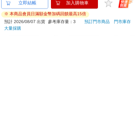
【原創BL小說本】我
【日本 DULTON 】 手
3D光
立即結帳
加入購物車
真沒饞你身上＆下BY
工具 鋼製小收納盤 (6
的芙
※ 本商品會員日滿額金幣加碼回饋最高15倍
淇夏
色可選) 托盤 收納盤
1000
439
特價
元
59
折
特價
元
特價
工具盤
預計 2026/08/07 出貨
參考庫存量：3
預訂門市商品
門市庫存
大量採購
加入購物車
加入購物車
訂購/退換貨須知
加入金石堂 LINE 官方帳號『完成綁定』，隨時掌握出貨動
態：
提醒您！！
金石堂及銀行均不會請您操作ATM! 如接獲電話要求您前往
ATM提款機，請不要聽從指示，以免受騙上當！