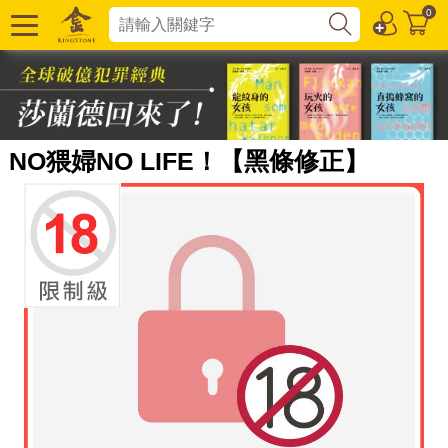
0
NO猥婦NO LIFE！【黑條修正】