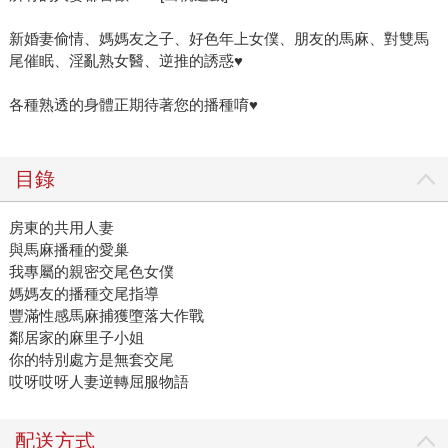
新婚妻偷情、媽媽友之子、好色年上女僕、朋友的馬麻、對雙馬
尾催眠、淫亂熟女醫、逆推的誘惑♥
各種熟透的身體正期待著您的播種唷♥
目錄
房東的共用人妻
與馬麻播種的愛巢
我專屬的親密交尾色女僕
媽媽友的播種交尾指導
豐滿性感馬麻捕獲墮落大作戰
鄰居家的麻里子小姐
你的特別處方是無套交尾
哎呀哎呀人妻逆轉屈服物語
配送方式