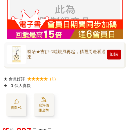
呀哈★吉伊卡哇旋風再起，精選周邊看過
加購
來
★
會員好評
★★★★★（1）
★
1
個人喜歡
寫評價
喜歡+1
賺金幣