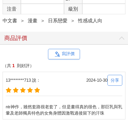
注音
級別
中文書
＞
漫畫
＞
日系戀愛
＞
性感成人向
商品評價
寫評價
（共
1
則好評）
分享
13********713 說：
2024-10-30
ntr神作，雖然套路很老套了，但是畫得真的很色，那巨乳與乳