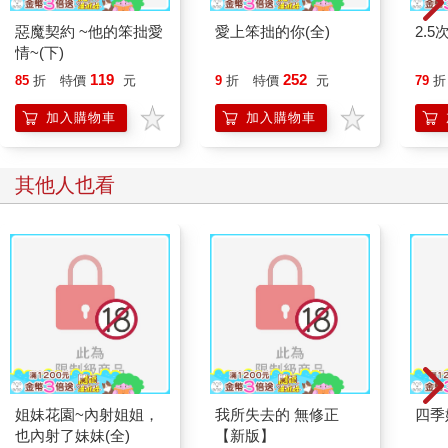
惡魔契約 ~他的笨拙愛
愛上笨拙的你(全)
2.5
情~(下)
119
252
85
折
特價
元
9
折
特價
元
79
折
加入購物車
加入購物車
其他人也看
姐妹花園~內射姐姐，
我所失去的 無修正
四季
也內射了妹妹(全)
【新版】