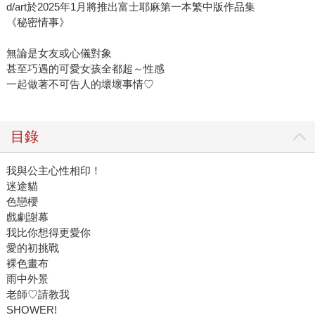
d/art於2025年1月將推出富士耶麻第一本繁中版作品集
《秘密情事》
無論是女友或心儀對象
甚至巧遇的可愛女孩全都超～性感
一起做著不可告人的壞壞事情♡
目錄
我與公主心性相印！
迷途貓
色戀櫻
戲劇謝幕
我比你想得更愛你
愛的初挑戰
裸色畫布
雨中外景
老師♡請教我
SHOWER!