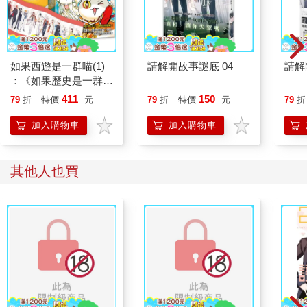
如果西遊是一群喵(1)
請解開故事謎底 04
請解
：《如果歷史是一群
喵》作者最新力作，附
411
150
79
折
特價
元
79
折
特價
元
79
折
【首卷特典】拉頁
加入購物車
加入購物車
其他人也買