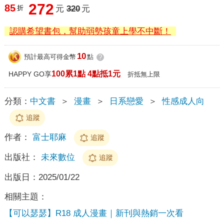
272
85
折
元
320
元
認購希望書包，幫助弱勢孩童上學不中斷！
10
預計最高可得金幣
點
?
100累1點 4點抵1元
HAPPY GO享
折抵無上限
分類：
中文書
＞
漫畫
＞
日系戀愛
＞
性感成人向
追蹤
作者：
富士耶麻
追蹤
出版社：
未來數位
追蹤
出版日：
2025/01/22
相關主題：
【可以瑟瑟】R18 成人漫畫｜新刊與熱銷一次看