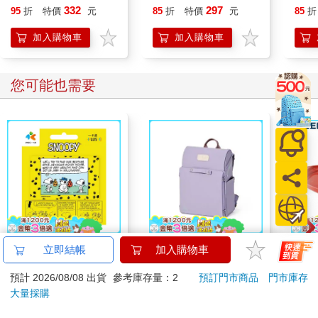
332
297
95
折
特價
元
85
折
特價
元
85
折
加入購物車
加入購物車
您可能也需要
SNOOPY《出走》一
【PUGO】聰明書包
【ZE
立即結帳
加入購物車
卡通
3.0 plus(中低年級)雪
瓷典
預計 2026/08/08 出貨
參考庫存量：2
預訂門市商品
門市庫存
紫 全新進化玩美上市
紅）
150
4161
特價
元
95
折
特價
元
56
折
大量採購
加入購物車
加入購物車