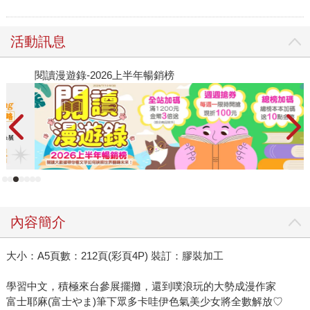
活動訊息
閱讀漫遊錄-2026上半年暢銷榜
2
內容簡介
大小：A5頁數：212頁(彩頁4P) 裝訂：膠裝加工
學習中文，積極來台參展擺攤，還到噗浪玩的大勢成漫作家
富士耶麻(富士やま)筆下眾多卡哇伊色氣美少女將全數解放♡