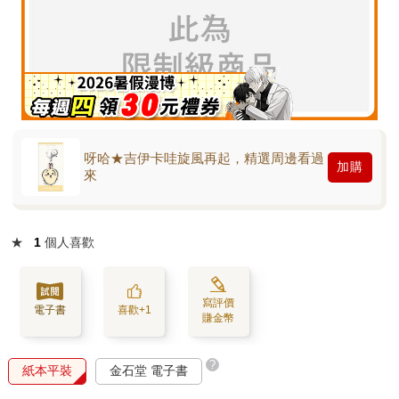
呀哈★吉伊卡哇旋風再起，精選周邊看過
加購
來
★
1
個人喜歡
寫評價
電子書
喜歡+1
賺金幣
?
紙本平裝
金石堂 電子書