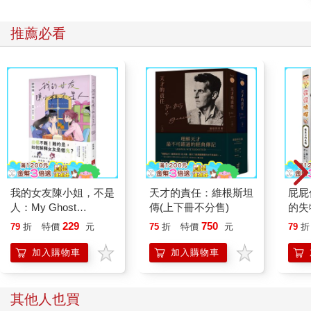
推薦必看
我的女友陳小姐，不是
天才的責任：維根斯坦
屁屁
人：My Ghost
傳(上下冊不分售)
的失
Girlfriend 2
229
750
79
折
特價
元
75
折
特價
元
79
折
加入購物車
加入購物車
其他人也買