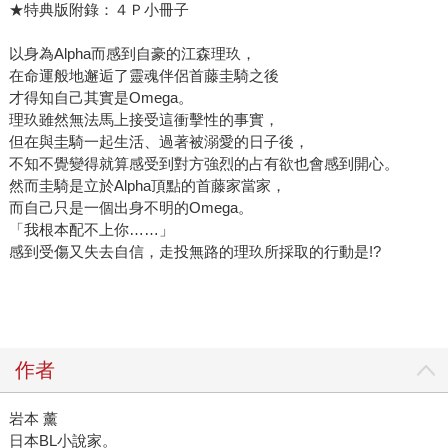
★特典版附錄：４Ｐ小冊子
以身為Alpha而感到自豪的江森理玖，
在命運般地邂逅了靈魂伴侶首藤圭騎之後
才得知自己其實是Omega。
理玖雖然無法馬上接受這衝擊性的事實，
但在與圭騎一起生活、過著被溺愛的日子後，
不知不覺變得就算感受到對方強烈的占有欲也會感到開心。
然而圭騎是立於Alpha頂點的首藤家當家，
而自己只是一個出身不明的Omega。
「我根本配不上你……」
感到受傷又失去自信，走投無路的理玖所採取的行動是!?
作者
岩本 薰
日本BL小說家。