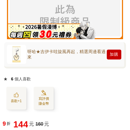
呀哈★吉伊卡哇旋風再起，精選周邊看過
加購
來
★
6
個人喜歡
寫評價
喜歡+1
賺金幣
144
9
折
元
160
元