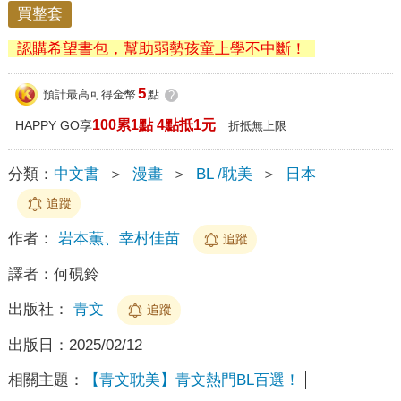
買整套
認購希望書包，幫助弱勢孩童上學不中斷！
5
預計最高可得金幣
點
?
100累1點 4點抵1元
HAPPY GO享
折抵無上限
分類：
中文書
＞
漫畫
＞
BL /耽美
＞
日本
追蹤
作者：
岩本薫、幸村佳苗
追蹤
譯者：
何硯鈴
出版社：
青文
追蹤
出版日：
2025/02/12
相關主題：
【青文耽美】青文熱門BL百選！