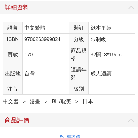
詳細資料
語言
中文繁體
裝訂
紙本平裝
ISBN
9786263999824
分級
限制級
商品規
頁數
170
32開13*19cm
格
適讀年
出版地
台灣
成人適讀
齡
注音
級別
中文書
＞
漫畫
＞
BL /耽美
＞
日本
商品評價
寫評價