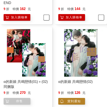
END
162
144
9
折
特價
元
9
折
特價
元
加入購物車
加入購物車
α的新娘 共鳴戀情(01)＋(02)
α的新娘 共鳴戀情(02)
同捆版
270
126
9
折
特價
元
9
折
特價
元
停售
貨到通知