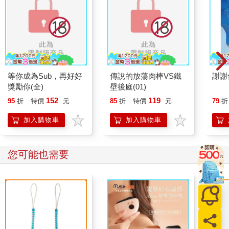
等你成為Sub，再好好
傳說的放蕩肉棒VS鐵
謝謝
獎勵你(全)
壁後庭(01)
152
119
95
折
特價
元
85
折
特價
元
79
折
加入購物車
加入購物車
您可能也需要