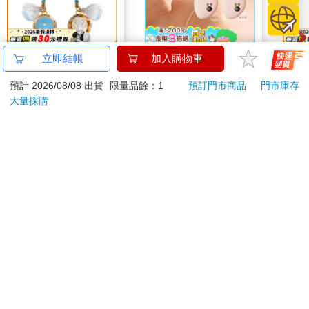
造型鈴鐺-轉生史萊姆A
【Muselove】電動砭
【原
立即結帳
加入購物車
款
石溫感mini美肌按摩儀
真沒
預計 2026/08/08 出貨
限量品餘：1
預訂門市商品
門市庫存
淇夏
260
490
特價
元
特價
元
特價
990
大量採購
加入購物車
加入購物車
您可能會喜歡