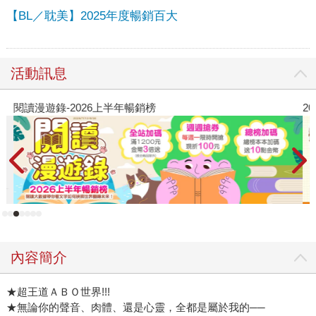
【BL／耽美】2025年度暢銷百大
活動訊息
閱讀漫遊錄-2026上半年暢銷榜
2
內容簡介
★超王道ＡＢＯ世界!!!
★無論你的聲音、肉體、還是心靈，全都是屬於我的──