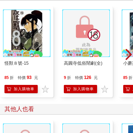
怪獸８號-15
高圓寺低俗鬧劇(全)
小蘑
93
126
85
折
特價
元
9
折
特價
元
85
折
加入購物車
加入購物車
其他人也看