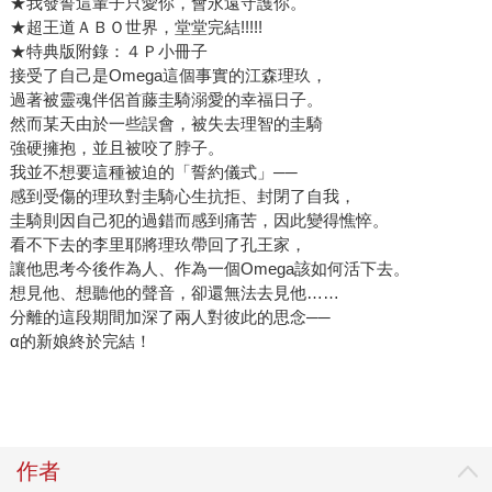
★我發誓這輩子只愛你，會永遠守護你。
★超王道ＡＢＯ世界，堂堂完結!!!!!
★特典版附錄：４Ｐ小冊子
接受了自己是Omega這個事實的江森理玖，
過著被靈魂伴侶首藤圭騎溺愛的幸福日子。
然而某天由於一些誤會，被失去理智的圭騎
強硬擁抱，並且被咬了脖子。
我並不想要這種被迫的「誓約儀式」──
感到受傷的理玖對圭騎心生抗拒、封閉了自我，
圭騎則因自己犯的過錯而感到痛苦，因此變得憔悴。
看不下去的李里耶將理玖帶回了孔王家，
讓他思考今後作為人、作為一個Omega該如何活下去。
想見他、想聽他的聲音，卻還無法去見他……
分離的這段期間加深了兩人對彼此的思念──
α的新娘終於完結！
作者