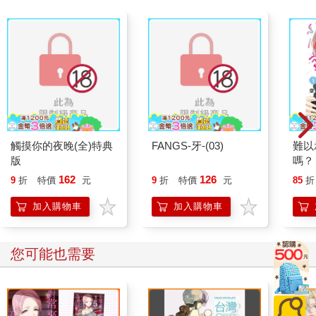
觸摸你的夜晚(全)特典
FANGS-牙-(03)
難以
版
嗎？
162
126
9
折
特價
元
9
折
特價
元
85
折
加入購物車
加入購物車
您可能也需要