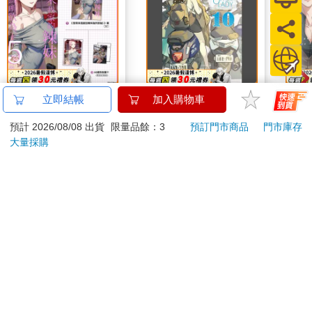
對常來我家的辣妹為所
台灣OL10
那個A
立即結帳
加入購物車
欲為 (5) 特裝版
①
預計 2026/08/08 出貨
限量品餘：3
預訂門市商品
門市庫存
660
250
特價
元
特價
元
特價
大量採購
預購限定
加入購物車
您可能會喜歡