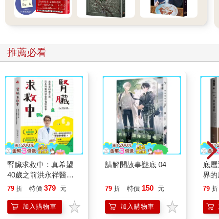
推薦必看
腎臟求救中：真希望
請解開故事謎底 04
底層
40歲之前洪永祥醫師
界的
就告訴我這些事
379
150
79
折
特價
元
79
折
特價
元
79
折
加入購物車
加入購物車