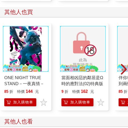
其他人也買
ONE NIGHT TRUE
當面相凶惡的鄰居是Ω
伴你
STAND－一夜真情－
時的應對法(02)特典版
到兩
定版) 
144
162
85
折
特價
元
9
折
特價
元
85
折
加入購物車
加入購物車
其他人也看