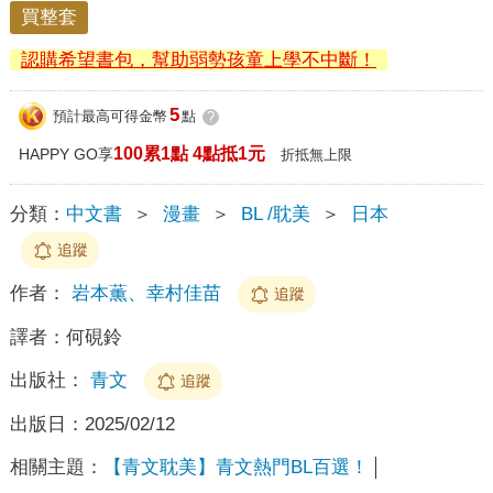
買整套
認購希望書包，幫助弱勢孩童上學不中斷！
5
預計最高可得金幣
點
?
100累1點 4點抵1元
HAPPY GO享
折抵無上限
分類：
中文書
＞
漫畫
＞
BL /耽美
＞
日本
追蹤
作者：
岩本薫、幸村佳苗
追蹤
譯者：
何硯鈴
出版社：
青文
追蹤
出版日：
2025/02/12
相關主題：
【青文耽美】青文熱門BL百選！