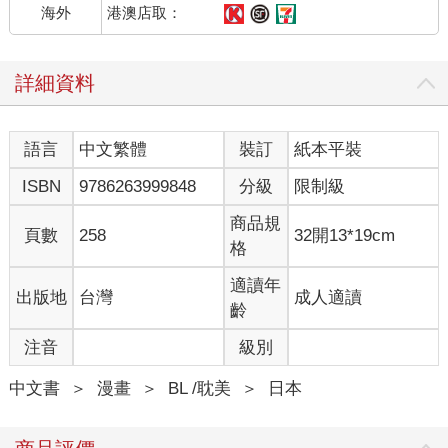
港澳店取：
海外
詳細資料
語言
中文繁體
裝訂
紙本平裝
ISBN
9786263999848
分級
限制級
商品規
頁數
258
32開13*19cm
格
適讀年
出版地
台灣
成人適讀
齡
注音
級別
中文書
＞
漫畫
＞
BL /耽美
＞
日本