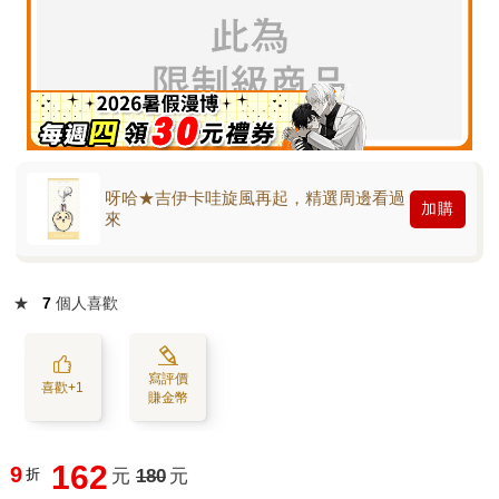
呀哈★吉伊卡哇旋風再起，精選周邊看過
加購
來
★
7
個人喜歡
寫評價
喜歡+1
賺金幣
162
9
折
元
180
元