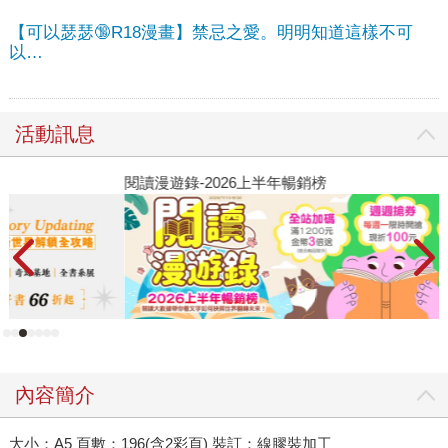
【可以瑟瑟🔞R18漫畫】禁忌之愛。明明知道這樣不可
以…
活動訊息
閱讀漫遊錄-2026上半年暢銷榜
2
內容簡介
大小：A5 頁數：196(含2彩頁) 裝訂：線膠裝加工