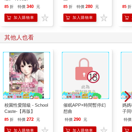
340
280
85
折
特價
元
85
折
特價
元
85
折
加入購物車
加入購物車
其他人也看
校園性愛階級 - School
催眠APP×時間暫停幻
媽媽
Caste-【再版】
想曲
子同
住～
272
290
85
折
特價
元
特價
元
特價
加入購物車
加入購物車