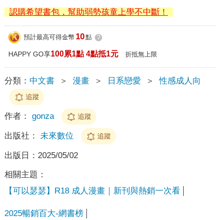
認購希望書包，幫助弱勢孩童上學不中斷！
10
預計最高可得金幣
點
?
100累1點 4點抵1元
HAPPY GO享
折抵無上限
分類：
中文書
＞
漫畫
＞
日系戀愛
＞
性感成人向
追蹤
作者：
gonza
追蹤
出版社：
未來數位
追蹤
出版日：
2025/05/02
相關主題：
【可以瑟瑟】R18 成人漫畫｜新刊與熱銷一次看
2025暢銷百大-網書榜