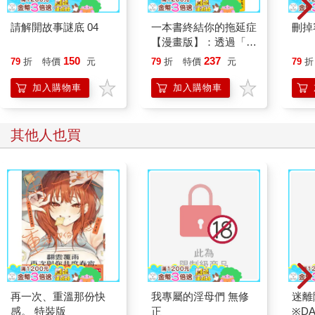
請解開故事謎底 04
一本書終結你的拖延症
刪掉
【漫畫版】：透過「小
行動」打開大腦的行動
150
237
79
折
特價
元
79
折
特價
元
79
折
開關，懶人也能變身
「行動派」的37個科
加入購物車
加入購物車
學方法
其他人也買
再一次、重溫那份快
我專屬的淫母們 無修
迷離
感。 特裝版
正
※DA