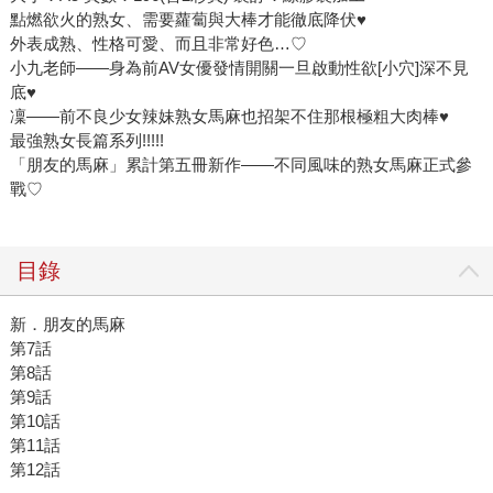
點燃欲火的熟女、需要蘿蔔與大棒才能徹底降伏♥
外表成熟、性格可愛、而且非常好色…♡
小九老師——身為前AV女優發情開關一旦啟動性欲[小穴]深不見
底♥
凜——前不良少女辣妹熟女馬麻也招架不住那根極粗大肉棒♥
最強熟女長篇系列!!!!!
「朋友的馬麻」累計第五冊新作——不同風味的熟女馬麻正式參
戰♡
目錄
新．朋友的馬麻
第7話
第8話
第9話
第10話
第11話
第12話