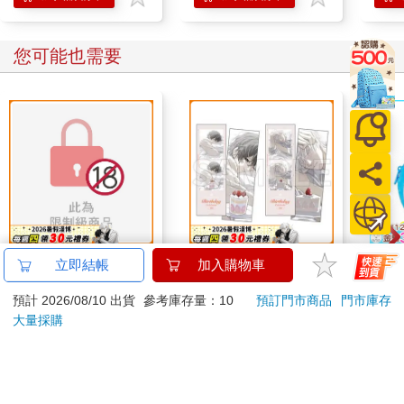
您可能也需要
異世界後宮物語總集篇
16647 Birthday Cake
哆啦
立即結帳
加入購物車
１
拍貼風小卡組
Sup
預計 2026/08/10 出貨
參考庫存量：10
預訂門市商品
門市庫存
遊卡
750
120
特價
元
特價
元
特價
大量採購
加入購物車
加入購物車
您可能會喜歡