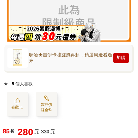
呀哈★吉伊卡哇旋風再起，精選周邊看過
加購
來
★
5
個人喜歡
寫評價
喜歡+1
賺金幣
280
85
折
元
330
元