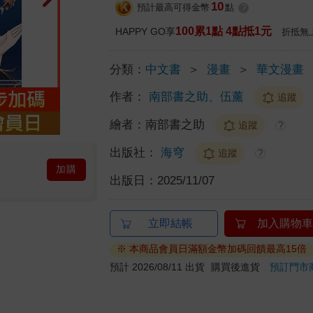
10
預計最高可得金幣
點
?
100累1點 4點抵1元
HAPPY GO享
折抵無
分類：
中文書
＞
漫畫
＞
華文漫畫
作者：
南部書之助、伍薰
追蹤
繪者：
南部書之助
追蹤
?
出版社：
海穹
追蹤
?
加購
出版日：
2025/11/07
立即結帳
加入購物車
※ 本商品會員日滿額金幣加碼回饋最高15倍
預計 2026/08/11 出貨
購買後進貨
預訂門市