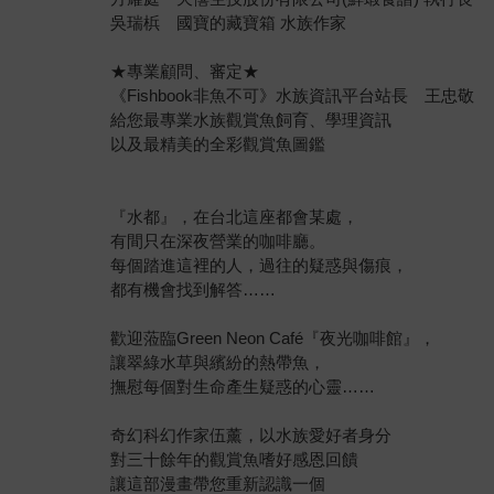
吳瑞梹 國寶的藏寶箱 水族作家
★專業顧問、審定★
《Fishbook非魚不可》水族資訊平台站長 王忠敬
給您最專業水族觀賞魚飼育、學理資訊
以及最精美的全彩觀賞魚圖鑑
『水都』，在台北這座都會某處，
有間只在深夜營業的咖啡廳。
每個踏進這裡的人，過往的疑惑與傷痕，
都有機會找到解答……
歡迎蒞臨Green Neon Café『夜光咖啡館』，
讓翠綠水草與繽紛的熱帶魚，
撫慰每個對生命產生疑惑的心靈……
奇幻科幻作家伍薰，以水族愛好者身分
對三十餘年的觀賞魚嗜好感恩回饋
讓這部漫畫帶您重新認識一個