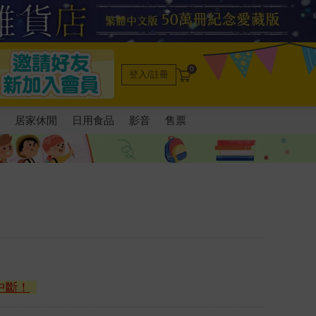
0
登入/註冊
電
居家休閒
日用食品
影音
售票
中斷！