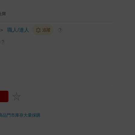
上限
＞
職人/達人
追蹤
?
?
商品
門市庫存
大量採購