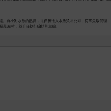
長兼撞鐘。自小對水族的熱愛，退伍後進入水族貿易公司，從事魚場管
）》攝影編輯，並升任執行編輯和主編。