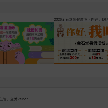
惱，不知不覺間她竟成為我最親近
攻殼機動隊 (1995) 4K數位修復版
！
、金獎Vtuber