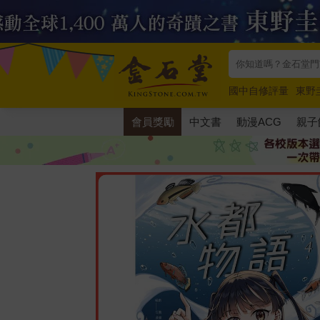
國中自修評量
東野
唯紅花綻放
奧德賽
會員獎勵
中文書
動漫ACG
親子