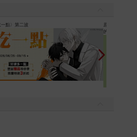
黃色書刊回來了