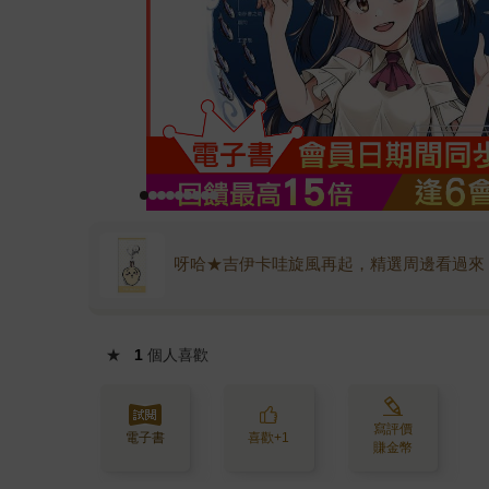
呀哈★吉伊卡哇旋風再起，精選周邊看過來
★
1
個人喜歡
寫評價
電子書
喜歡+1
賺金幣