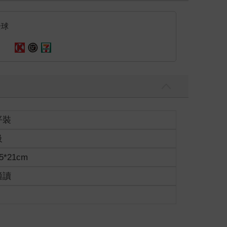
全球
平裝
級
5*21cm
適讀