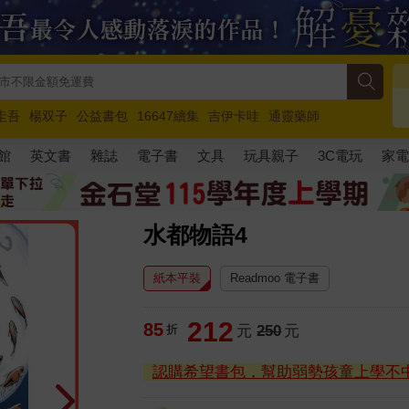
圭吾
楊双子
公益書包
16647續集
吉伊卡哇
通靈藥師
路邊攤新作
馬斯克
玩具總動員5
超慢跑
館
英文書
雜誌
電子書
文具
玩具親子
3C電玩
家
水都物語4
紙本平裝
Readmoo 電子書
212
85
折
元
250
元
認購希望書包，幫助弱勢孩童上學不