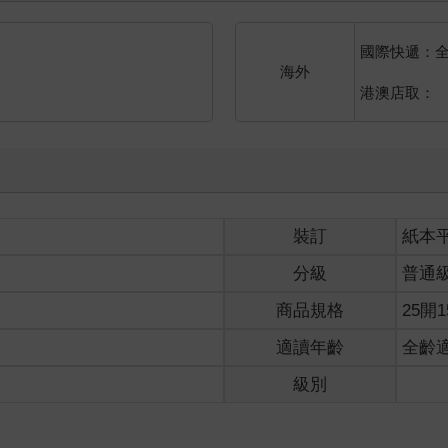
國際快遞：
海外
港澳店取：
裝訂
紙本
分級
普通
商品規格
25開1
適讀年齡
全齡
級別