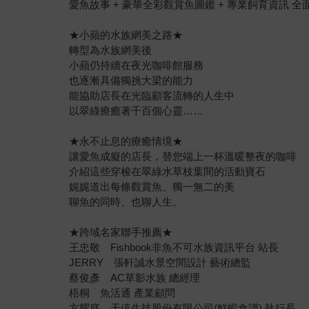
愛魚故事 + 豪華全彩觀賞魚圖鑑 + 專業飼育資訊 全
★小蘋的水族網美之路★
轉型為水族網美後
小蘋仍持續在夜光咖啡館服務
也逐漸具備獨挑大梁的能力
能協助店長在光臨顧客流轉的人生中
以翠綠療癒著千百個心靈……
★永不止息的療癒情境★
讓愛魚成癡的店長，替您端上一杯溫暖整夜的咖啡
介紹這些穿梭在翠綠水草枝葉間的活動寶石
娓娓道出每條觀賞魚、獨一無二的美
聊魚的同時、也聊人生。
★跨域名家聯手推薦★
王忠敬 Fishbook非魚不可水族資訊平台 站長
JERRY 張軒誠水景空間設計 藝術總監
蔡俊彥 AC草影水族 總經理
梧桐 魚活通 產業顧問
方耀庭 天僖生技股份有限公司(鮮蝦食譜) 執行長