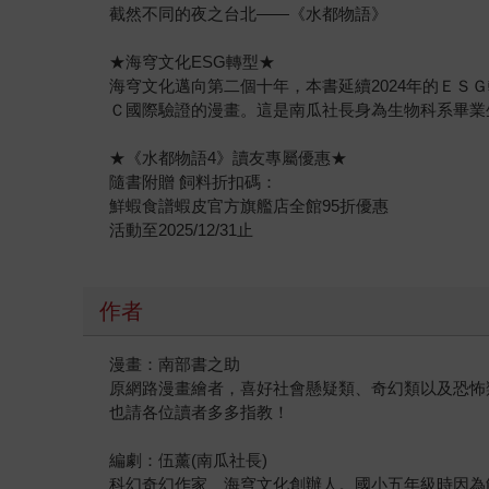
截然不同的夜之台北——《水都物語》
★海穹文化ESG轉型★
海穹文化邁向第二個十年，本書延續2024年的Ｅ
Ｃ國際驗證的漫畫。這是南瓜社長身為生物科系畢業
★《水都物語4》讀友專屬優惠★
隨書附贈 飼料折扣碼：
鮮蝦食譜蝦皮官方旗艦店全館95折優惠
活動至2025/12/31止
作者
漫畫：南部書之助
原網路漫畫繪者，喜好社會懸疑類、奇幻類以及恐怖
也請各位讀者多多指教！
編劇：伍薰(南瓜社長)
科幻奇幻作家、海穹文化創辦人。國小五年級時因為