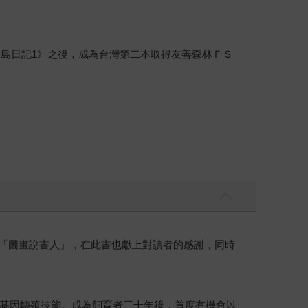
環島日記1》之後，成為台灣第二本取得友善森林ＦＳ
的「圖畫說書人」，在此書也獻上對讀者的感謝，同時
基因轉殖技能。成為飼育者三十年後，首度有機會以