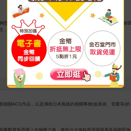
ＳＧ轉型（企業的環境永續社會責任）成果，繼《杯底不養金魚：美酒
生，對於環境永續理念的實踐。
類相關ACG作品，以及傳統日本風格的相關事物(如美術、音樂等)
飼養觀賞魚而踏上生物學之路，後於台大漁科所習得斑馬魚與稻田魚