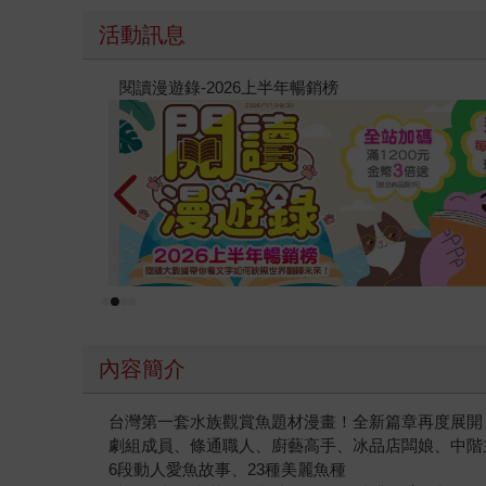
活動訊息
原本只是跟全校第一美少女商量彼此摯友的戀愛煩
的存在（１）
內容簡介
台灣第一套水族觀賞魚題材漫畫！全新篇章再度展開
劇組成員、條通職人、廚藝高手、冰品店闆娘、中階主管
6段動人愛魚故事、23種美麗魚種