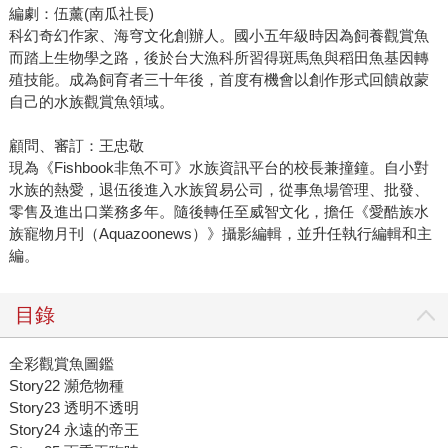
編劇：伍薰(南瓜社長)
科幻奇幻作家、海穹文化創辦人。國小五年級時因為飼養觀賞魚
而踏上生物學之路，後於台大漁科所習得斑馬魚與稻田魚基因轉
殖技能。成為飼育者三十年後，首度有機會以創作形式回饋啟蒙
自己的水族觀賞魚領域。
顧問、審訂：王忠敬
現為《Fishbook非魚不可》水族資訊平台的校長兼撞鐘。自小對
水族的熱愛，退伍後進入水族貿易公司，從事魚場管理、批發、
零售及進出口業務多年。隨後轉任至威智文化，擔任《愛酷族水
族寵物月刊（Aquazoonews）》攝影編輯，並升任執行編輯和主
編。
目錄
全彩觀賞魚圖鑑
Story22 瀕危物種
Story23 透明不透明
Story24 永遠的帝王