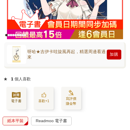
呀哈★吉伊卡哇旋風再起，精選周邊看過
加購
來
★
1
個人喜歡
寫評價
電子書
喜歡+1
賺金幣
紙本平裝
Readmoo 電子書