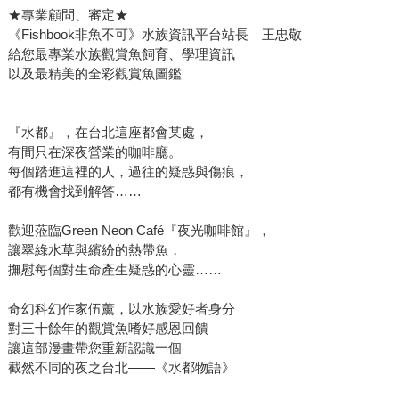
★專業顧問、審定★
《Fishbook非魚不可》水族資訊平台站長 王忠敬
給您最專業水族觀賞魚飼育、學理資訊
以及最精美的全彩觀賞魚圖鑑
『水都』，在台北這座都會某處，
有間只在深夜營業的咖啡廳。
每個踏進這裡的人，過往的疑惑與傷痕，
都有機會找到解答……
歡迎蒞臨Green Neon Café『夜光咖啡館』，
讓翠綠水草與繽紛的熱帶魚，
撫慰每個對生命產生疑惑的心靈……
奇幻科幻作家伍薰，以水族愛好者身分
對三十餘年的觀賞魚嗜好感恩回饋
讓這部漫畫帶您重新認識一個
截然不同的夜之台北——《水都物語》