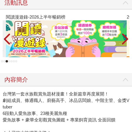
活動訊息
閱讀漫遊錄-2026上半年暢銷榜
2
內容簡介
台灣第一套水族觀賞魚題材漫畫！全新篇章再度展開！
劇組成員、條通職人、廚藝高手、冰品店闆娘、中階主管、金獎V
tuber
6段動人愛魚故事、23種美麗魚種
愛魚故事 + 豪華全彩觀賞魚圖鑑 + 專業飼育資訊 全面回饋