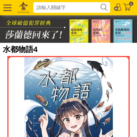
0
水都物語4