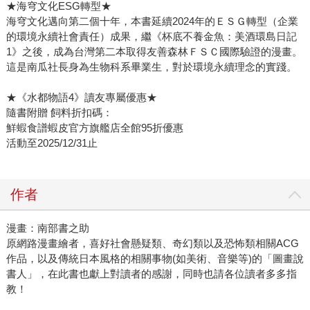
★海穹文化ESG轉型★
海穹文化邁向第二個十年，本書延續2024年的ＥＳＧ轉型（企業
的環境永續社會責任）成果，繼《杯底不養金魚：美酒環島日記
1》之後，成為台灣第二本取得友善森林ＦＳＣ國際驗證的漫畫。
這是南瓜社長身為生物科系畢業生，對於環境永續理念的實踐。
★《水都物語4》讀友專屬優惠★
隨書附贈 飼料折扣碼：
鮮蝦食譜蝦皮官方旗艦店全館95折優惠
活動至2025/12/31止
作者
漫畫：南部書之助
原網路漫畫繪者，喜好社會懸疑類、奇幻類以及恐怖類相關ACG
作品，以及傳統日本風格的相關事物(如美術、音樂等)的「圖畫說
書人」，在此書也獻上對讀者的感謝，同時也請各位讀者多多指
教！