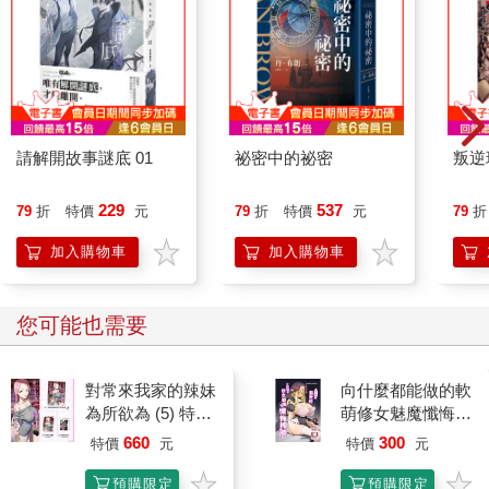
請解開故事謎底 01
祕密中的祕密
叛逆
229
537
79
折
特價
元
79
折
特價
元
79
折
加入購物車
加入購物車
您可能也需要
對常來我家的辣妹
向什麼都能做的軟
為所欲為 (5) 特裝
萌修女魅魔懺悔榨
版
精
660
300
特價
元
特價
元
預購限定
預購限定