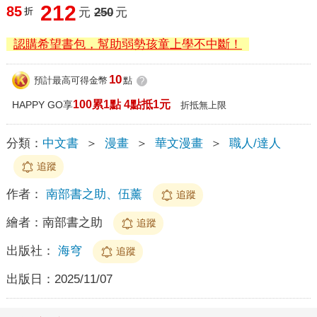
212
85
折
元
250
元
認購希望書包，幫助弱勢孩童上學不中斷！
10
預計最高可得金幣
點
?
100累1點 4點抵1元
HAPPY GO享
折抵無上限
分類：
中文書
＞
漫畫
＞
華文漫畫
＞
職人/達人
追蹤
作者：
南部書之助、伍薰
追蹤
繪者：
南部書之助
追蹤
出版社：
海穹
追蹤
出版日：
2025/11/07