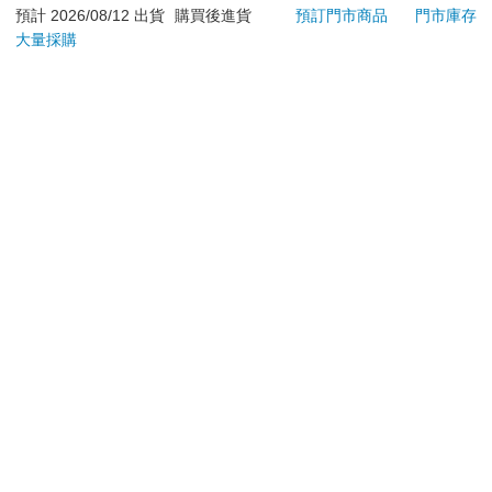
依消費者要求所為之客製化給付。（客製化商品）
預計 2026/08/12 出貨
購買後進貨
預訂門市商品
門市庫存
報紙、期刊或雜誌。（含MOOK、外文雜誌）
大量採購
經消費者拆封之影音商品或電腦軟體。
非以有形媒介提供之數位內容或一經提供即為完成之線
上服務，經消費者事先同意始提供。（如：電子書、電
子雜誌、下載版軟體、虛擬商品…等）
已拆封之個人衛生用品。（如：內衣褲、刮鬍刀、除毛
刀…等）
若非上列種類商品，均享有到貨7天的猶豫期（含例假
日）。
辦理退換貨時，商品（組合商品恕無法接受單獨退貨）必須
是您收到商品時的原始狀態（包含商品本體、配件、贈品、
保證書、所有附隨資料文件及原廠內外包裝…等），請勿直
接使用原廠包裝寄送，或於原廠包裝上黏貼紙張或書寫文
字。
退回商品若無法回復原狀，將請您負擔回復原狀所需費用，
嚴重時將影響您的退貨權益。