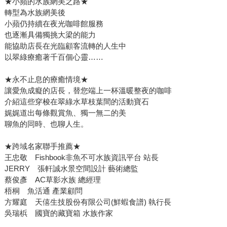
★小蘋的水族網美之路★
轉型為水族網美後
小蘋仍持續在夜光咖啡館服務
也逐漸具備獨挑大梁的能力
能協助店長在光臨顧客流轉的人生中
以翠綠療癒著千百個心靈……
★永不止息的療癒情境★
讓愛魚成癡的店長，替您端上一杯溫暖整夜的咖啡
介紹這些穿梭在翠綠水草枝葉間的活動寶石
娓娓道出每條觀賞魚、獨一無二的美
聊魚的同時、也聊人生。
★跨域名家聯手推薦★
王忠敬 Fishbook非魚不可水族資訊平台 站長
JERRY 張軒誠水景空間設計 藝術總監
蔡俊彥 AC草影水族 總經理
梧桐 魚活通 產業顧問
方耀庭 天僖生技股份有限公司(鮮蝦食譜) 執行長
吳瑞梹 國寶的藏寶箱 水族作家