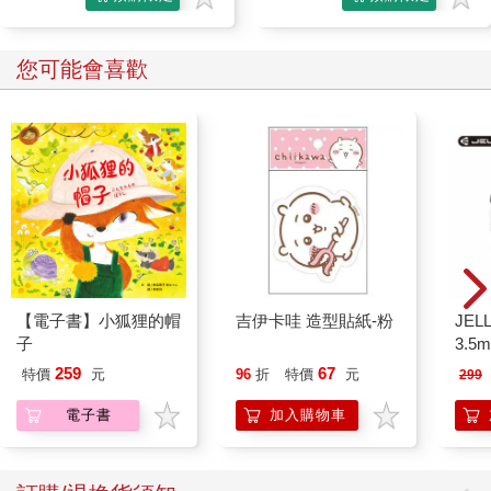
您可能會喜歡
【電子書】小狐狸的帽
吉伊卡哇 造型貼紙-粉
JEL
子
3.
式耳機
259
67
特價
元
96
折
特價
元
299
電子書
加入購物車