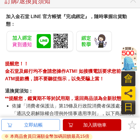
訂購/退換貨須知
加入金石堂 LINE 官方帳號『完成綁定』，隨時掌握出貨動
態：
提醒您！！
金石堂及銀行均不會請您操作ATM! 如接獲電話要求您前往
會
ATM提款機，請不要聽從指示，以免受騙上當！
員
退換貨須知：
**提醒您，鑑賞期不等於試用期，退回商品須為全新狀態**
日
依據「消費者保護法」第19條及行政院消費者保護處公告之
「通訊交易解除權合理例外情事適用準則」，以下商品購買
後，除商品本身有瑕疵外，將不提供7天的猶豫期：
立即結帳
加入購物車
易於腐敗、保存期限較短或解約時即將逾期。（如：生
鮮食品）
※ 本商品會員日滿額金幣加碼回饋最高15倍