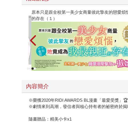
原本只是跟全校第一美少女商量彼此摯友的戀愛煩
的存在（１）
內容簡介
※榮獲2020年RIDI AWARDS BL漫畫「最愛受獎」
※劇情來到高潮，發信者與核心持有者的祕密終於揭
隨書贈品：精美小卡x1