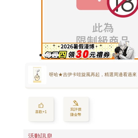
呀哈★吉伊卡哇旋風再起，精選周邊看過來
寫評價
喜歡+1
賺金幣
活動訊息