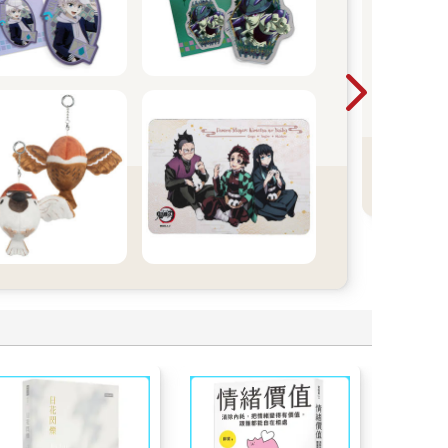
尖
版
看
精
更
B
多
小