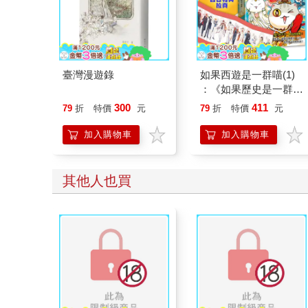
臺灣漫遊錄
如果西遊是一群喵(1)
：《如果歷史是一群
喵》作者最新力作，附
300
411
79
折
特價
元
79
折
特價
元
【首卷特典】拉頁
加入購物車
加入購物車
其他人也買