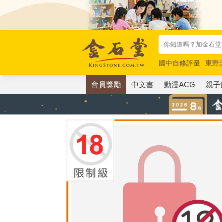
國中自修評量
東野
唯紅花綻放
奧德賽
會員獎勵
中文書
動漫ACG
親子