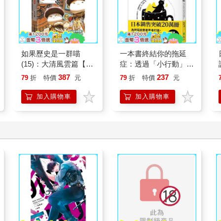
如果歷史是一群喵
一本書終結你的拖延
(15)：大清風雲篇【萌
症：透過「小行動」打
貓漫畫學歷史】
開大腦的行動開關，懶
387
237
79
折
特價
元
79
折
特價
元
人也能變身「行動派」
的37個科學方法
加入購物車
加入購物車