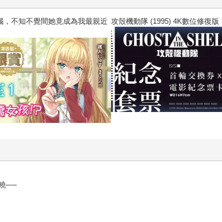
惱，不知不覺間她竟成為我最親近
攻殼機動隊 (1995) 4K數位修復版

曉──