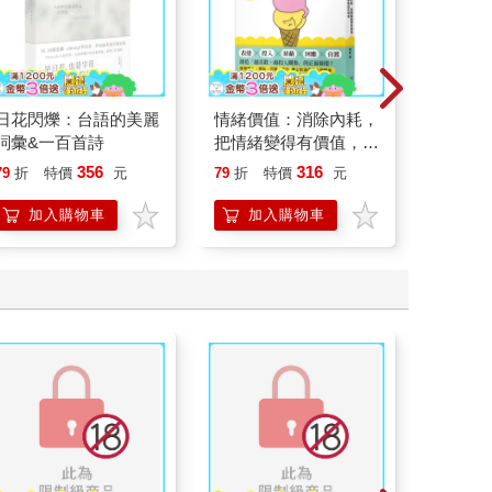
日花閃爍：台語的美麗
情緒價值：消除內耗，
演員們
詞彙&一百首詩
把情緒變得有價值，跟
底外傳
誰都能自在相處
356
316
79
折
特價
元
79
折
特價
元
79
折
加入購物車
加入購物車
加