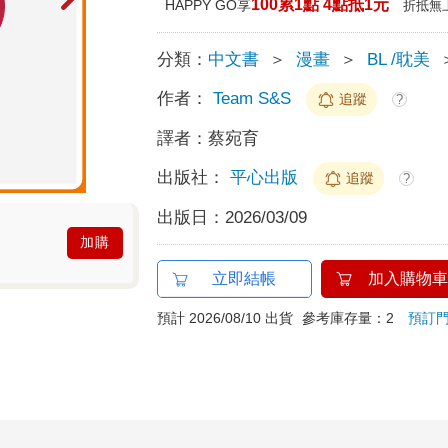
100累1點 4點抵1元
HAPPY GO享
折抵無
分類：
中文書
＞
漫畫
＞
BL /耽美
作者：
Team S&S
追蹤
?
譯者：
蔡宛育
出版社：
平心出版
追蹤
?
出版日：
2026/03/09
加購
立即結帳
加入購物車
預計 2026/08/10 出貨
參考庫存量：2
預訂