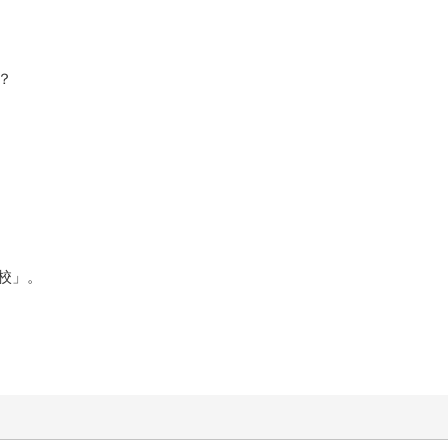
？
校」。