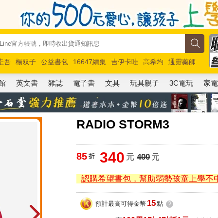
圭吾
楊双子
公益書包
16647續集
吉伊卡哇
高希均
通靈藥師
路邊攤新作
馬斯克
玩具總動員5
超慢跑
館
英文書
雜誌
電子書
文具
玩具親子
3C電玩
家
RADIO STORM3
340
85
折
元
400
元
認購希望書包，幫助弱勢孩童上學不
15
預計最高可得金幣
點
?