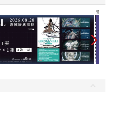
黃色書刊回來了