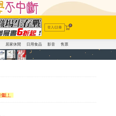
0
登入/註冊
電
居家休閒
日用食品
影音
售票
中斷！