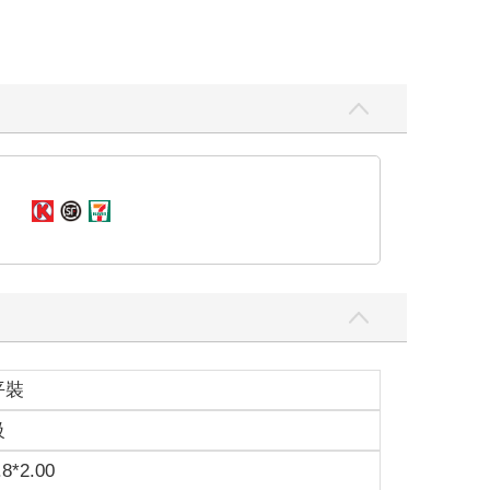
平裝
級
.8*2.00