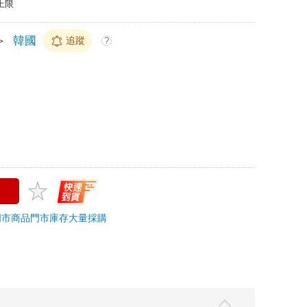
上限
＞
韓國
追蹤
?
門市商品
門市庫存
大量採購