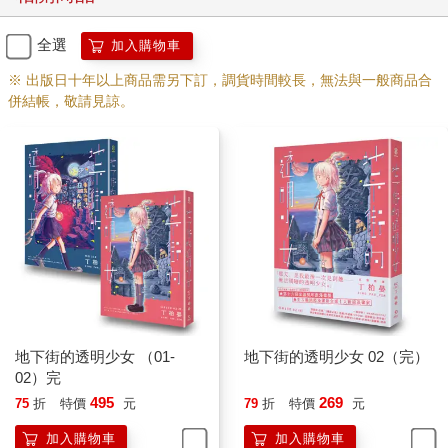
全選
加入購物車
※ 出版日十年以上商品需另下訂，調貨時間較長，無法與一般商品合
併結帳，敬請見諒。
地下街的透明少女 （01-
地下街的透明少女 02（完）
02）完
495
269
75
折
特價
元
79
折
特價
元
加入購物車
加入購物車