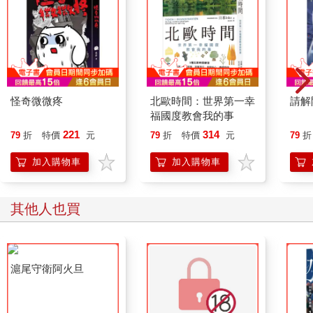
怪奇微微疼
北歐時間：世界第一幸
請解
福國度教會我的事
221
314
79
折
特價
元
79
折
特價
元
79
折
加入購物車
加入購物車
其他人也買