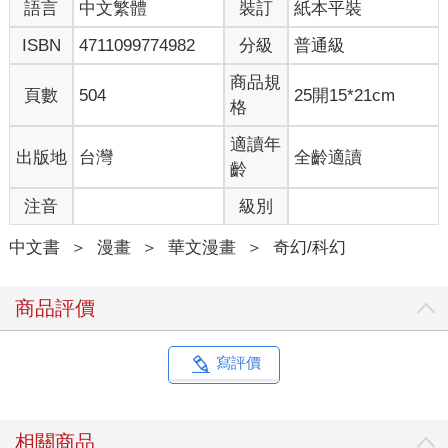
語言
中文繁體
裝訂
紙本平裝
ISBN
4711099774982
分級
普通級
商品規
頁數
504
25開15*21cm
格
適讀年
出版地
台灣
全齡適讀
齡
注音
級別
中文書
＞
漫畫
＞
華文漫畫
＞
奇幻/科幻
商品評價
寫評價
相關商品