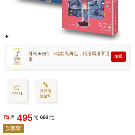
呀哈★吉伊卡哇旋風再起，精選周邊看過
加購
來
寫評價
喜歡+1
賺金幣
495
75
折
元
660
元
買整套