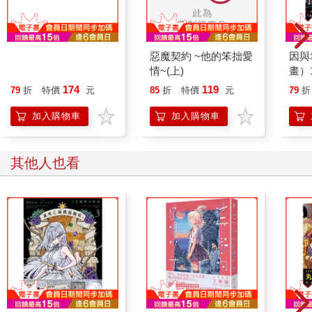
滬尾守衛阿火旦
惡魔契約 ~他的笨拙愛
因與
情~(上)
畫）
174
119
79
折
特價
元
85
折
特價
元
79
折
加入購物車
加入購物車
其他人也看