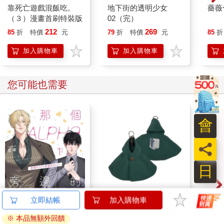
靠死亡遊戲混飯吃。
地下街的透明少女
薔薇
（３）漫畫首刷特裝版
02（完）
212
269
85
折
特價
元
79
折
特價
元
85
折
加入購物車
加入購物車
您可能也需要
會
員
日
那個Alpha旁邊的Beta
衣服吊飾-進擊的巨人A
《小
立即結帳
加入購物車
①
款(調查兵團)
中》-
※ 本品無額外回饋
「讓
580
480
特價
元
特價
元
特價