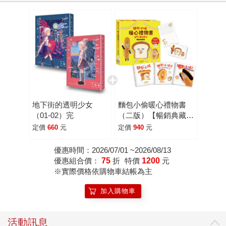
地下街的透明少女
麵包小偷暖心禮物書
（01-02）完
（二版）【暢銷典藏
版】（全套3冊＋限定
定價
660
元
定價
940
元
留言小卡）
優惠時間：2026/07/01 ~2026/08/13
優惠組合價：
75
折
特價
1200
元
※實際價格依購物車結帳為主
加入購物車
活動訊息