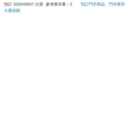
預計 2026/08/07 出貨
參考庫存量：2
預訂門市商品
門市庫存
大量採購
加入購物車
加入購物車
您可能會喜歡
ONE PIECE航海王
【預購27年5月暫定】
Tam
(首刷限定版) 114
threeMega閃電霹靂車
塔麻
VA Hi-SPEC UNITED
園系
123
16980
85
折
特價
元
特價
元
特價
阿斯拉 G.S.X RS
地冰
SIREN 黑色限定
加入購物車
加入購物車