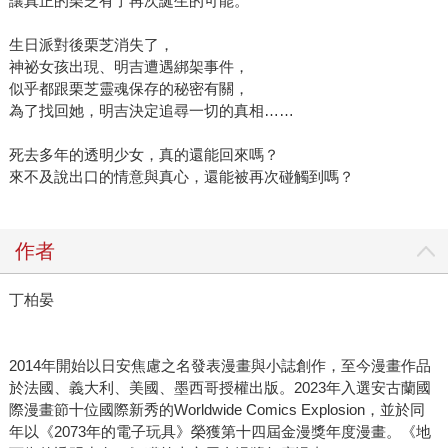
讓真正的栗芝有了再次誕生的可能。
生日派對後栗芝消失了，
神祕女孩出現、明吉遭遇綁架事件，
似乎都跟栗芝靈魂保存的秘密有關，
為了找回她，明吉決定追尋一切的真相……
死去多年的透明少女，真的還能回來嗎？
來不及說出口的情意與真心，還能被再次碰觸到嗎？
作者
丁柏晏
2014年開始以日安焦慮之名發表漫畫與小誌創作，至今漫畫作品
於法國、義大利、美國、墨西哥授權出版。2023年入選安古蘭國
際漫畫節十位國際新秀的Worldwide Comics Explosion，並於同
年以《2073年的電子玩具》榮獲第十四屆金漫獎年度漫畫。《地