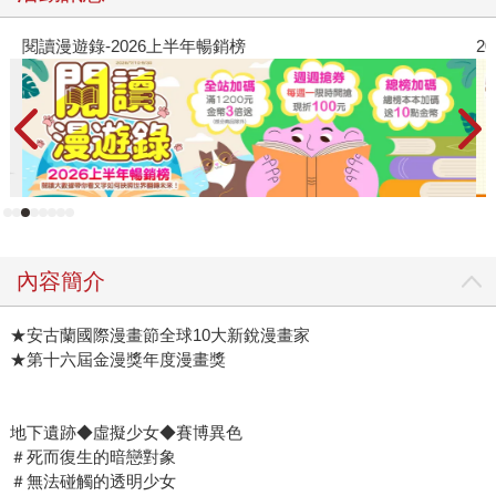
閱讀漫遊錄-2026上半年暢銷榜
2
內容簡介
★安古蘭國際漫畫節全球10大新銳漫畫家
★第十六屆金漫獎年度漫畫獎
地下遺跡◆虛擬少女◆賽博異色
＃死而復生的暗戀對象
＃無法碰觸的透明少女