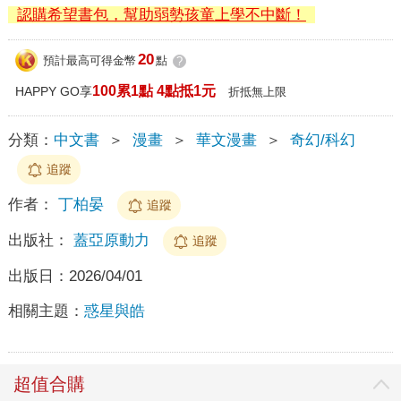
認購希望書包，幫助弱勢孩童上學不中斷！
20
預計最高可得金幣
點
?
100累1點 4點抵1元
HAPPY GO享
折抵無上限
分類：
中文書
＞
漫畫
＞
華文漫畫
＞
奇幻/科幻
追蹤
作者：
丁柏晏
追蹤
出版社：
蓋亞原動力
追蹤
出版日：
2026/04/01
相關主題：
惑星與皓
超值合購