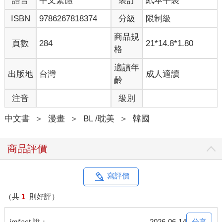
語言
中文繁體
裝訂
紙本平裝
ISBN
9786267818374
分級
限制級
商品規
頁數
284
21*14.8*1.80
格
適讀年
出版地
台灣
成人適讀
齡
注音
級別
中文書
＞
漫畫
＞
BL /耽美
＞
韓國
商品評價
寫評價
（共
1
則好評）
分享
im*act 說：
2026-06-14