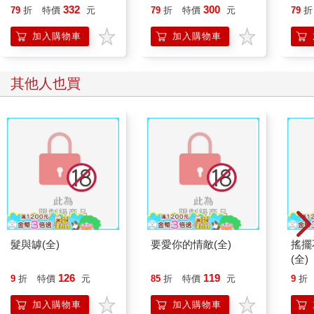
332
300
79
折
特價
元
79
折
特價
元
79
折
加入購物車
加入購物車
其他人也買
髮與罅(全)
要愛你的情敵(全)
搖擺
(全)
126
119
9
折
特價
元
85
折
特價
元
9
折
加入購物車
加入購物車