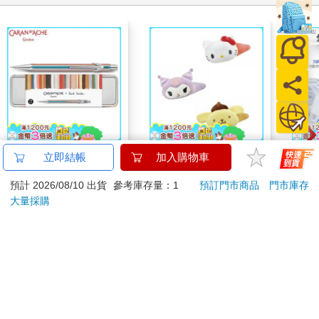
卡達CARAN D'ACHE
【日本 三麗鷗】 巨型
【Fl
立即結帳
加入購物車
849 Paul Smith 自動鉛
髮夾 (3款可選) 裝飾髮
5 
預計 2026/08/10 出貨
參考庫存量：1
預訂門市商品
門市庫存
筆 ED.5 條紋銀
夾 三麗鷗周邊 凱蒂貓
把 (
2560
399
特價
元
51
折
特價
元
4490
Kitty 庫洛米 布丁狗
大量採購
加入購物車
加入購物車
訂購/退換貨須知
加入金石堂 LINE 官方帳號『完成綁定』，隨時掌握出貨動