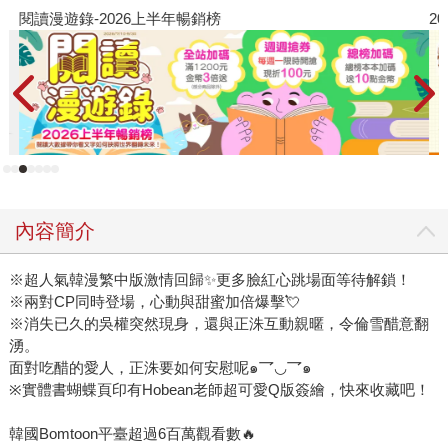
閱讀漫遊錄-2026上半年暢銷榜
2
內容簡介
※超人氣韓漫繁中版激情回歸✨更多臉紅心跳場面等待解鎖！
※兩對CP同時登場，心動與甜蜜加倍爆擊💘
※消失已久的吳權突然現身，還與正洙互動親暱，令倫雪醋意翻
湧。
面對吃醋的愛人，正洙要如何安慰呢๑乛◡乛๑
※實體書蝴蝶頁印有Hobean老師超可愛Q版簽繪，快來收藏吧！
韓國Bomtoon平臺超過6百萬觀看數🔥