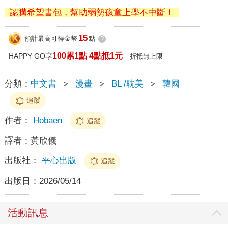
認購希望書包，幫助弱勢孩童上學不中斷！
15
預計最高可得金幣
點
?
100累1點 4點抵1元
HAPPY GO享
折抵無上限
分類：
中文書
＞
漫畫
＞
BL /耽美
＞
韓國
追蹤
作者：
Hobaen
追蹤
譯者：
黃欣儀
出版社：
平心出版
追蹤
出版日：
2026/05/14
活動訊息