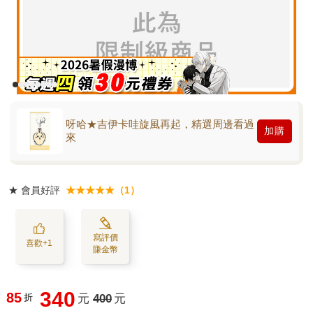
呀哈★吉伊卡哇旋風再起，精選周邊看過
加購
來
★
會員好評
★★★★★（1）
寫評價
喜歡+1
賺金幣
340
85
折
元
400
元