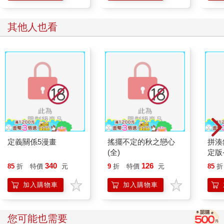
其他人也看
定義關係5漫畫
搖擺不定的秋之戀心
拼湊
(全)
定版
340
126
85
折
特價
元
9
折
特價
元
85
折
加入購物車
加入購物車
您可能也需要