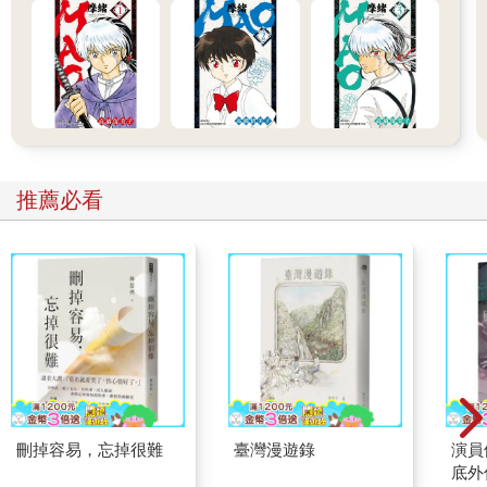
推薦必看
刪掉容易，忘掉很難
臺灣漫遊錄
演員
底外