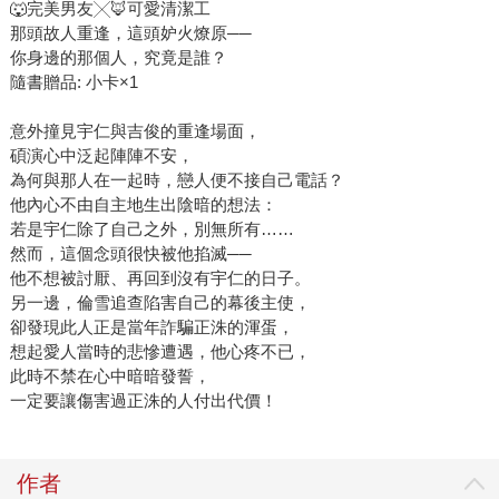
🐺完美男友╳🦊可愛清潔工
那頭故人重逢，這頭妒火燎原──
你身邊的那個人，究竟是誰？
隨書贈品: 小卡×1
意外撞見宇仁與吉俊的重逢場面，
碩演心中泛起陣陣不安，
為何與那人在一起時，戀人便不接自己電話？
他內心不由自主地生出陰暗的想法：
若是宇仁除了自己之外，別無所有……
然而，這個念頭很快被他掐滅──
他不想被討厭、再回到沒有宇仁的日子。
另一邊，倫雪追查陷害自己的幕後主使，
卻發現此人正是當年詐騙正洙的渾蛋，
想起愛人當時的悲慘遭遇，他心疼不已，
此時不禁在心中暗暗發誓，
一定要讓傷害過正洙的人付出代價！
作者