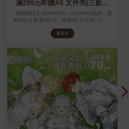
滿299元即贈A5 文件夾(三款隨
機)
【期間限定】2026/07/03～2026/09/15期間，買
愛呦指定書滿299元，即贈A5 文件夾(三款隨
機)！單筆訂單不累贈，數量有限，送完為止！
看更多