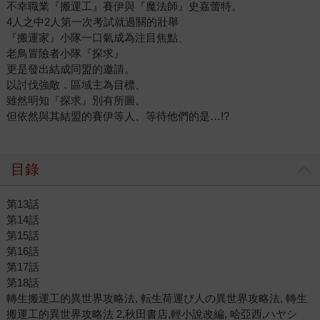
不幸職業『搬運工』賽伊與『魔法師』史嘉蕾特。
4人之中2人第一次考試就過關的壯舉
『搬運家』小隊一口氣成為注目焦點、
老鳥冒險者小隊『探求』
更是發出結成同盟的邀請。
以討伐強敵．區域主為目標、
雖然明知『探求』別有所圖、
但依然與其結盟的賽伊等人、等待他們的是…!?
目錄
第13話
第14話
第15話
第16話
第17話
第18話
轉生搬運工的異世界攻略法, 転生荷運び人の異世界攻略法, 轉生
搬運工的異世界攻略法 2,秋田書店,輕小說改編, 哈亞西,ハヤシ