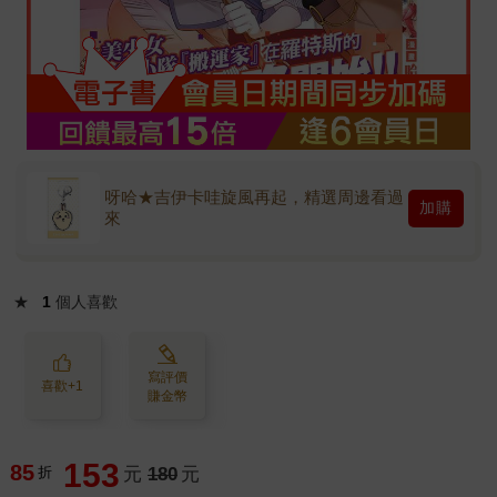
呀哈★吉伊卡哇旋風再起，精選周邊看過
加購
來
★
1
個人喜歡
寫評價
喜歡+1
賺金幣
153
85
折
元
180
元