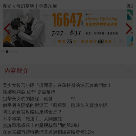
閱讀漫遊錄-2026上半年暢銷榜
內容簡介
美少女後宮小隊『搬運家』在羅特斯的迷宮攻略開始!!
露娜蜜莉亞 佐菲 史嘉蕾特
狙擊美女們的陰謀…勃發————!?
似乎另有隱情的搬運工『莉莉葉』臨時加入冒險小隊
初次的迷宮攻略結果將會是!?
不幸職業「搬運工」大開無雙
無論戰場或床上都是硬核戰鬥的第3集!
在迷宮都市羅特斯漂亮通過銅級冒險者考試的