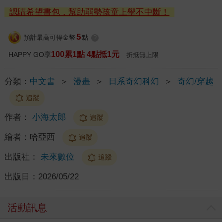
認購希望書包，幫助弱勢孩童上學不中斷！
5
預計最高可得金幣
點
?
100累1點 4點抵1元
HAPPY GO享
折抵無上限
分類：
中文書
＞
漫畫
＞
日系奇幻科幻
＞
奇幻/穿越
追蹤
作者：
小海太郎
追蹤
繪者：
哈亞西
追蹤
出版社：
未來數位
追蹤
出版日：
2026/05/22
活動訊息