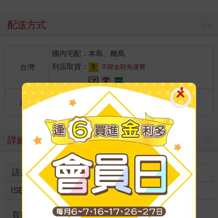
配送方式
國內宅配：本島、離島
到店取貨：
台灣
不限金額免運費
國際快遞：全球
海外
港澳店取：
詳細資料
語言
中文繁體
裝訂
紙本平裝
ISBN
4712568607428
分級
普通級
商品規
頁數
166
0*0*0