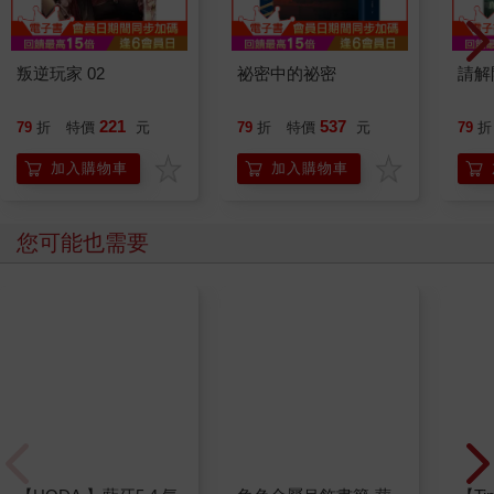
叛逆玩家 02
祕密中的祕密
請解
221
537
79
折
特價
元
79
折
特價
元
79
折
加入購物車
加入購物車
您可能也需要
角色金屬吊飾書籤-葬
送的芙莉蓮A款(芙)