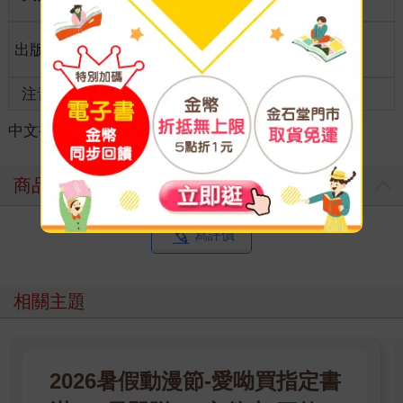
格
適讀年
出版地
台灣
全齡適讀
齡
注音
級別
中文書
＞
漫畫
＞
日系奇幻科幻
＞
奇幻/穿越
商品評價
寫評價
相關主題
2026暑假動漫節-愛呦買指定書