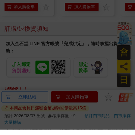
加入購物車
加入購物車
訂購/退換貨須知
加入金石堂 LINE 官方帳號『完成綁定』，隨時掌握出貨動
會
態：
員
日
提醒您！！
金石堂及銀行均不會請您操作ATM! 如接獲電話要求您前往
ATM提款機，請不要聽從指示，以免受騙上當！
退換貨須知：
**提醒您，鑑賞期不等於試用期，退回商品須為全新狀態**
依據「消費者保護法」第19條及行政院消費者保護處公告之