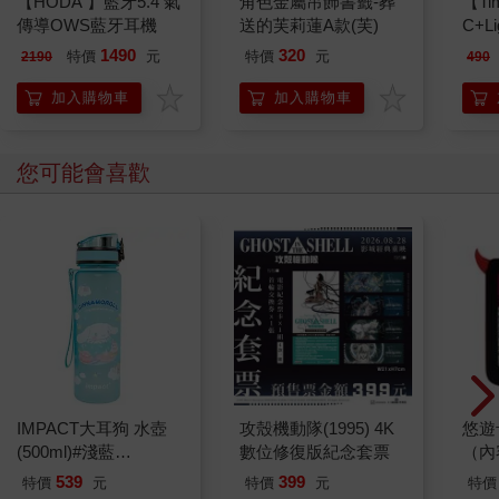
【HODA 】藍牙5.4 氣
【Ti
傳導OWS藍牙耳機
C+L
充傳
1490
320
特價
元
特價
元
2190
490
快速
加入購物車
加入購物車
您可能會喜歡
IMPACT大耳狗 水壺
攻殼機動隊(1995) 4K
悠遊
(500ml)#淺藍
數位修復版紀念套票
（內
IMCMB01LB
539
399
特價
元
特價
元
特價