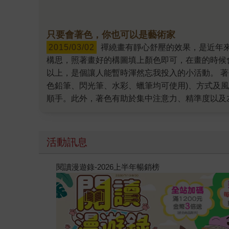
只要會著色，你也可以是藝術家
2015/03/02
禪繞畫有靜心舒壓的效果，是近年來流行的舒壓方式，除此之外，對於構圖有困難的朋友，著色畫就成了最佳紓壓好夥伴。著色畫的好處是不用自己
構思，照著畫好的構圖填上顏色即可，在畫的時候
以上，是個讓人能暫時渾然忘我投入的小活動。 
色鉛筆、閃光筆、水彩、蠟筆均可使用)、方式及
順手。此外，著色有助於集中注意力、精準度以及
嗎？小編建議從「法國清新舒壓著色畫50」系列
術家的精心構圖，──濃濃南法鄉村風情的繽紛花
平靜。而且隨書都有附贈8色閃光筆，不需練習和
活動訊息
經典畫作，不管是梵谷畫的星光燦爛的「星夜」、
引你、讓你目不轉睛的畫，然後跟著原畫著色，畫
閱讀漫遊錄-2026上半年暢銷榜
謂正確的顏色，當然也就不可能會犯錯。而且繪畫
何一頁本著色畫，開始你的塗繪之旅，當你專注這
是獨一無二的，只要會著色，你也可以是藝術家！