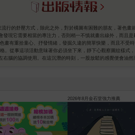
會發現它需要相當的專注力，否則稍一不慎就畫出線外，而且是
著色畫有重拾童心、抒發情緒，發掘久違的簡單快樂，而且不受時
風格。從事這項活動意味著你必須坐下來，靜下心觀察圖紋樣式
左右腦的協調使用。在這沉潛的時刻，一股放鬆的感覺便會油然
開始入門吧。此系列目前有「繽紛花園」「療癒曼陀羅」「幸福懷
園、典雅細緻的曼陀羅線條圖、各式各樣生活中不可或缺的幸福
任何藝術背景，適合繪畫素人。 如果想像藝術家一樣畫出世界名
孟克畫的橋上扭曲人形的「吶喊」、或是維梅爾畫的回眸的「戴
完了，就是屬於你自己的名畫冊。此外，每幅畫還有名畫小檔案
2026年8月金石堂強力推薦
是一種很單純的活動，可以在塗塗抹抹中尋找快樂的來源。當你
麼做的同時，會發現內心漸漸感受到平靜，心靈得到了療癒，心