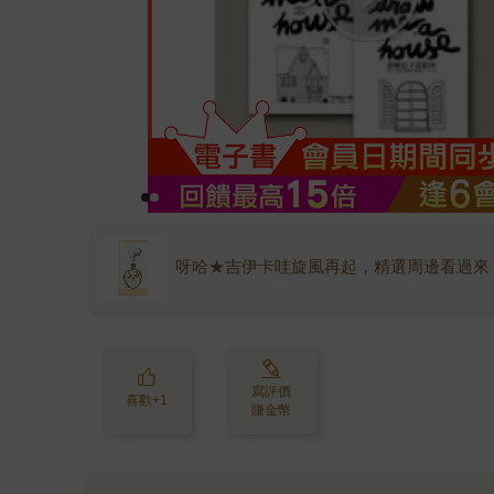
呀哈★吉伊卡哇旋風再起，精選周邊看過來
寫評價
喜歡+1
賺金幣