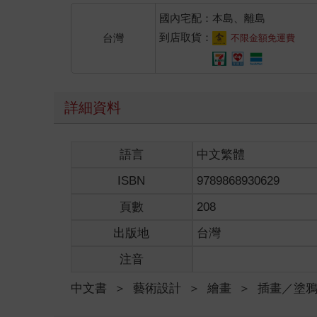
國內宅配：本島、離島
到店取貨：
台灣
不限金額免運費
詳細資料
語言
中文繁體
ISBN
9789868930629
頁數
208
出版地
台灣
注音
中文書
＞
藝術設計
＞
繪畫
＞
插畫／塗鴉