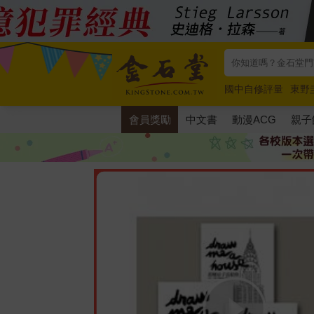
國中自修評量
東野
唯紅花綻放
奧德賽
會員獎勵
中文書
動漫ACG
親子