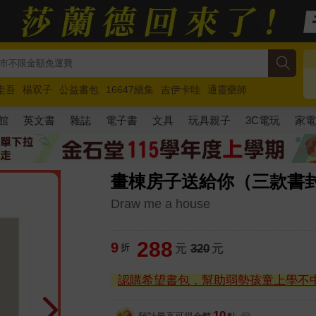
圭吾
楊双子
公益書包
16647續集
吉伊卡哇
通靈藥師
路邊攤新作
馬斯克
玩具總動員5
超慢跑
館
英文書
雜誌
電子書
文具
玩具親子
3C電玩
家
畫棟房子送給你（三款書
Draw me a house
288
9
折
元
320
元
認購希望書包，幫助弱勢孩童上學不
10