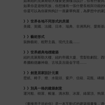
如果紐約克萊斯勒大樓要更換樓頂設計，你有什麼與
如果你是遊牧民族，你想擁有一張什麼長相與功能的
你還可以為你家狗狗計一座豪華狗屋，為夢想中的家
》》世界各地不同形式的房屋
美國、英國、法國、日本、瑞典、非洲馬利、愛斯基
》》藝術形式
裝飾藝術、粗野主義、現代主義……
》》世界經典地標建築
紐約克萊斯勒大樓、紐約帝國大廈、雪梨歌劇院、西
希臘帕德嫩神廟、古埃及吉薩金字塔……
》》創意居家設計元素
壁紙、椅子、燈、水龍頭、窗戶、信箱、花瓶、磚牆
》》別具一格的建築創意
運河船、樹屋、帳篷、滴水獸、冰屋、綠屋頂、狗屋
《畫棟房子送給你》是一本互動式的建築插畫集，適