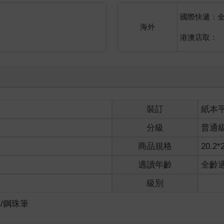
國際快遞：
海外
港澳店取：
裝訂
紙本
分級
普通
商品規格
20.2*
適讀年齡
全齡
級別
/鋼珠筆