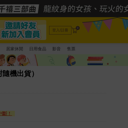
0
登入/註冊
電
居家休閒
日用食品
影音
售票
封隨機出貨）
中斷！