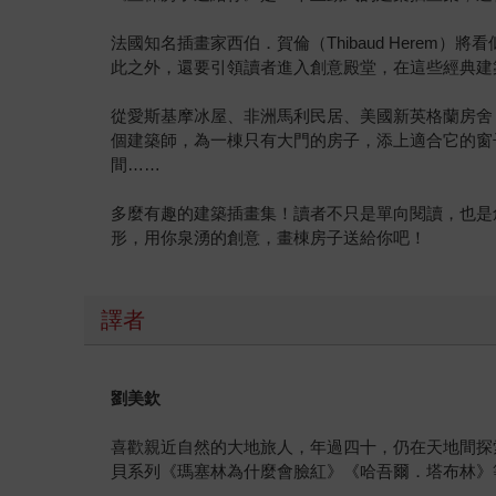
法國知名插畫家西伯．賀倫（Thibaud Here
此之外，還要引領讀者進入創意殿堂，在這些經典建
從愛斯基摩冰屋、非洲馬利民居、美國新英格蘭房舍
個建築師，為一棟只有大門的房子，添上適合它的窗
間……
多麼有趣的建築插畫集！讀者不只是單向閱讀，也是
形，用你泉湧的創意，畫棟房子送給你吧！
譯者
劉美欽
喜歡親近自然的大地旅人，年過四十，仍在天地間探
貝系列《瑪塞林為什麼會臉紅》《哈吾爾．塔布林》