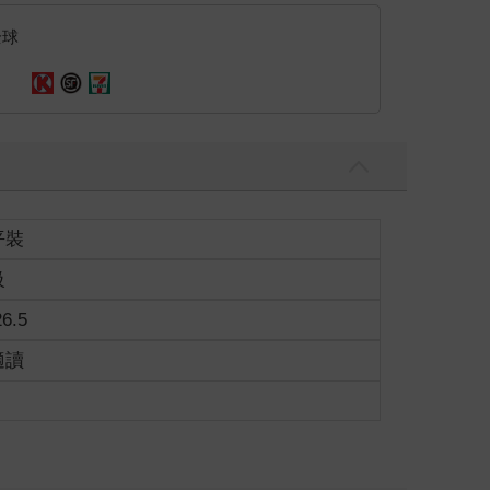
全球
平裝
級
26.5
適讀