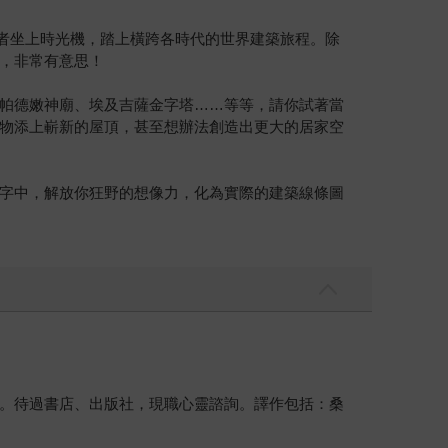
請讀者坐上時光機，踏上橫跨各時代的世界建築旅程。除
，非常有意思！
帕德嫩神廟、埃及吉薩金字塔……等等，請你試著當
物添上嶄新的屋頂，甚至想辦法創造出更大的居家空
字中，解放你狂野的想像力，化為實際的建築線條圖
。待過書店、出版社，現職心靈諮詢。譯作包括：桑