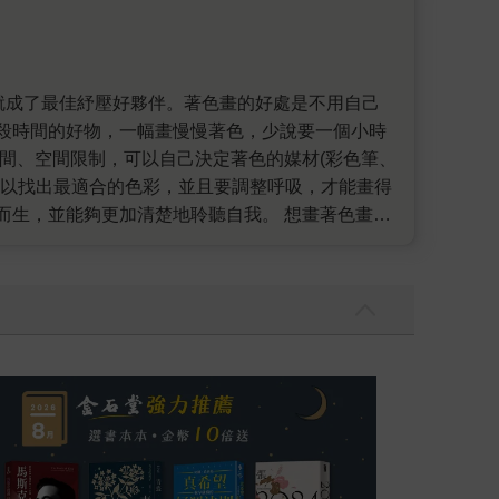
殺時間的好物，一幅畫慢慢著色，少說要一個小時
間、空間限制，可以自己決定著色的媒材(彩色筆、
，以找出最適合的色彩，並且要調整呼吸，才能畫得
而生，並能夠更加清楚地聆聽自我。 想畫著色畫
舊」「璀璨伊斯蘭」等四本，每本各有50幅專業藝
小物、典雅細緻的中東線條紋飾，光看就能讓人心情
畫，不妨來畫畫《動手玩名畫》，裡面有三十七幅
著珍珠耳環的少女」……你可以隨機挑一張莫名吸
，讓你鑑賞、創作一次滿足。 塗繪的世界裡沒有所
心情浮躁、思緒很亂、感覺到壓力時，可以翻開任
情也隨之放鬆下來。此外，自己所完成的著色畫都