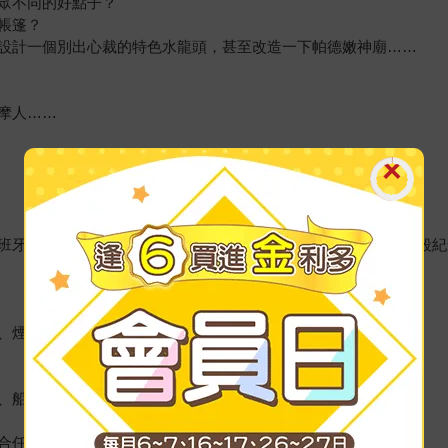
眾不同的好點子？
帳篷？
設計一個別出心裁的特色水龍頭，甚至改造一下帕德嫩神廟……
摩人……
班牙畢爾包古根漢美術館、羅浮宮、廊香教堂、柏林猶太人大屠殺紀
、煙囪、屋頂……
、船隻、柱頭、高架渠、噴水池……
合任何一位對房屋設計與空間規劃有興趣的人閱讀。