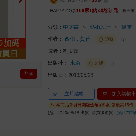
預計最高可得金幣
點
?
100累1點 4點抵1元
HAPPY GO享
折抵無
分類：
中文書
＞
藝術設計
＞
繪畫
作者：
西伯．賀倫
追蹤
?
譯者：
劉美欽
出版社：
水滴
追蹤
?
加購
出版日：
2013/05/28
立即結帳
加入購物車
※ 本商品會員日滿額金幣加碼回饋最高15倍
預計 2026/08/18 出貨
購買後進貨
預訂門市