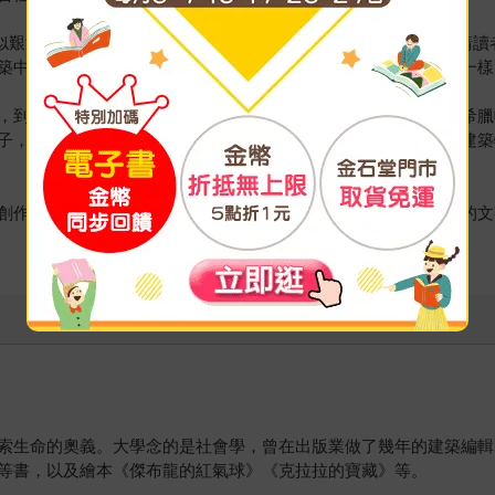
m）將看似艱澀難懂的建築原理用最簡單、活潑的方式清楚說明，還要邀
築中加入自己的獨門創意與巧思，就像你親身參與這些建築設計一樣
，到紐約帝國大廈、柯比意的薩伏伊別墅、古根漢美術館，還有希臘
子，並且畫出你想像中的窗外美麗景致；或者為一棟年代久遠的建築
創作者，更是設計師。在西伯．賀倫美麗的圖像線條與溫暖幽默的文
索生命的奧義。大學念的是社會學，曾在出版業做了幾年的建築編輯
等書，以及繪本《傑布龍的紅氣球》《克拉拉的寶藏》等。