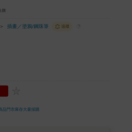
上限
＞
插畫／塗鴉/鋼珠筆
追蹤
?
商品
門市庫存
大量採購