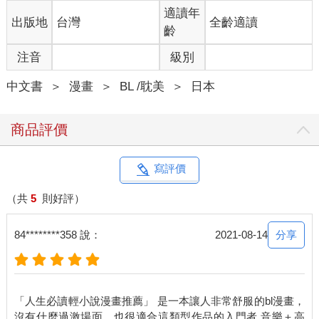
適讀年
出版地
台灣
全齡適讀
齡
注音
級別
中文書
＞
漫畫
＞
BL /耽美
＞
日本
商品評價
寫評價
（共
5
則好評）
分享
84********358 說：
2021-08-14
「人生必讀輕小說漫畫推薦」 是一本讓人非常舒服的bl漫畫，
沒有什麼過激場面，也很適合這類型作品的入門者 音樂＋高