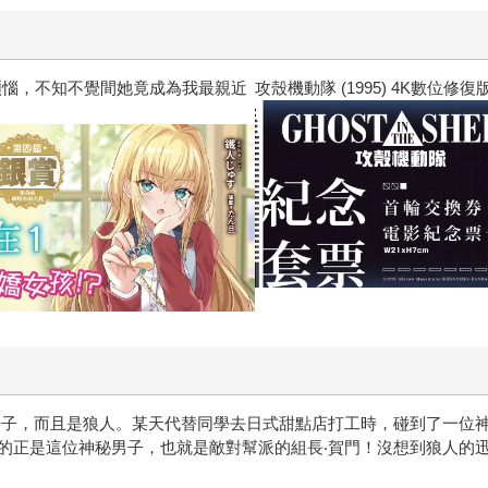
惱，不知不覺間她竟成為我最親近
攻殼機動隊 (1995) 4K數位修復版
長子，而且是狼人。某天代替同學去日式甜點店打工時，碰到了一位
的正是這位神秘男子，也就是敵對幫派的組長‧賀門！沒想到狼人的