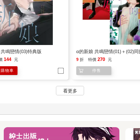
 共鳴戀情(03)特典版
α的新娘 共鳴戀情(01)＋(02)
144
270
價
元
9
折
特價
元
入購物車
停售
看更多