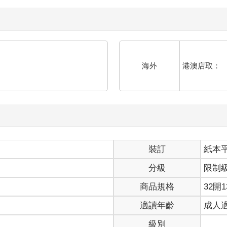
港澳店取：
海外
裝訂
紙本
分級
限制
商品規格
32開1
適讀年齡
成人
級別