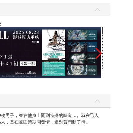
黃色書刊回來了
神秘男子，並在他身上聞到特殊的味道…。就在迅人
迅人，竟在被囚禁期間發情，還對賀門動了情…