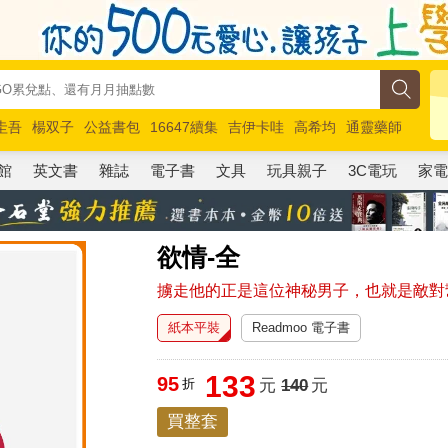
圭吾
楊双子
公益書包
16647續集
吉伊卡哇
高希均
通靈藥師
路邊攤新作
馬斯克
玩具總動員5
超慢跑
館
英文書
雜誌
電子書
文具
玩具親子
3C電玩
家
欲情-全
擄走他的正是這位神秘男子，也就是敵對
紙本平裝
Readmoo 電子書
133
95
折
元
140
元
買整套