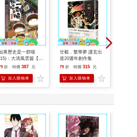
如果歷史是一群喵
廿載．繁華夢 護玄出
腎臟求
(15)：大清風雲篇【萌
道20週年創作集
40歲
貓漫畫學歷史】
就告訴
387
315
79
折
特價
元
79
折
特價
元
79
折
加入購物車
加入購物車
加