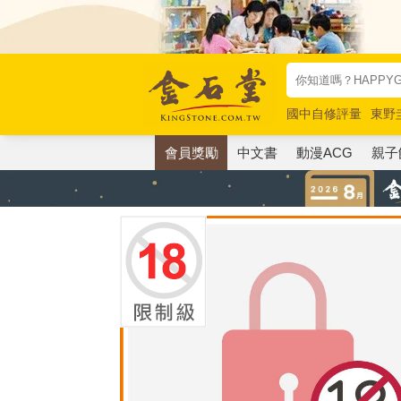
國中自修評量
東野
唯紅花綻放
奧德賽
會員獎勵
中文書
動漫ACG
親子