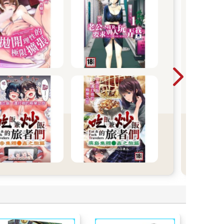
漫
動漫
裡挖