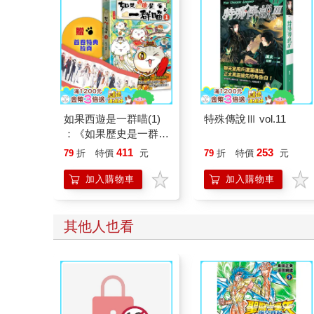
如果西遊是一群喵(1)
特殊傳說Ⅲ vol.11
：《如果歷史是一群
喵》作者最新力作，附
411
253
79
折
特價
元
79
折
特價
元
【首卷特典】拉頁
加入購物車
加入購物車
其他人也看