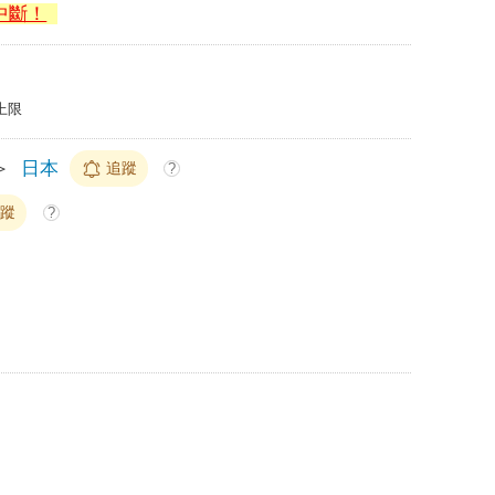
中斷！
上限
＞
日本
追蹤
?
追蹤
?