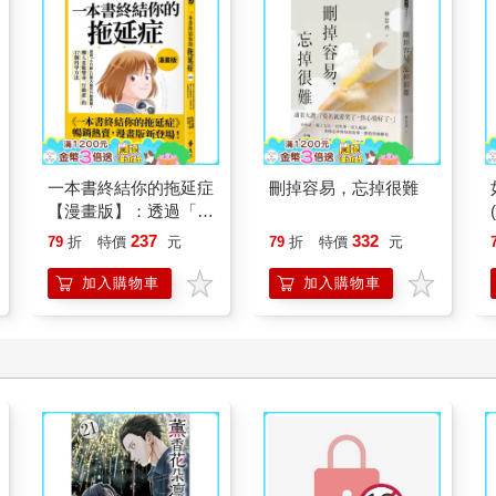
一本書終結你的拖延症
刪掉容易，忘掉很難
【漫畫版】：透過「小
行動」打開大腦的行動
237
332
79
折
特價
元
79
折
特價
元
開關，懶人也能變身
「行動派」的37個科
加入購物車
加入購物車
學方法