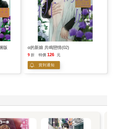
同捆版
α的新娘 共鳴戀情(02)
126
9
折
特價
元
貨到通知