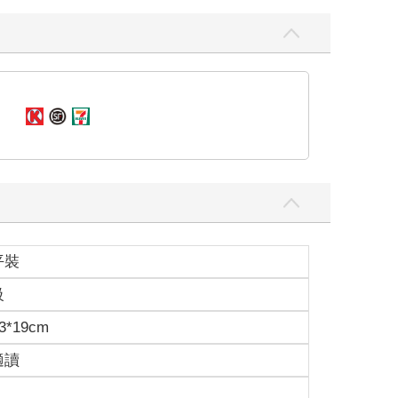
平裝
級
3*19cm
適讀