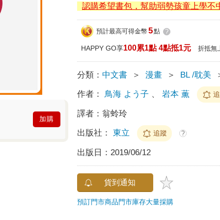
認購希望書包，幫助弱勢孩童上學不
5
預計最高可得金幣
點
?
100累1點 4點抵1元
HAPPY GO享
折抵無
分類：
中文書
＞
漫畫
＞
BL /耽美
作者：
鳥海 よう子
、
岩本 薫
譯者：
翁蛉玲
加購
出版社：
東立
追蹤
?
出版日：
2019/06/12
貨到通知
預訂門市商品
門市庫存
大量採購