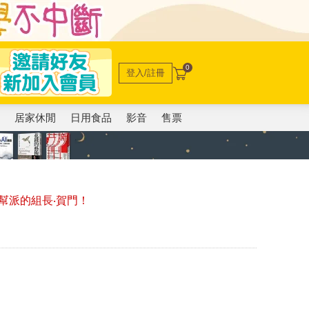
0
登入/註冊
電
居家休閒
日用食品
影音
售票
幫派的組長‧賀門！