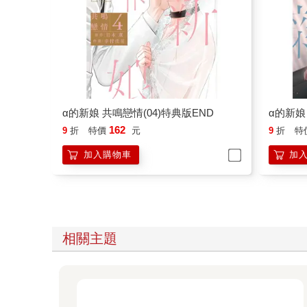
α的新娘 共鳴戀情(04)特典版END
α的新娘
162
9
折
特價
元
9
折
特
加入購物車
加
相關主題