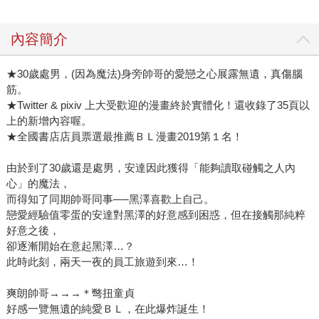
內容簡介
★30歲處男，(因為魔法)身旁帥哥的愛戀之心展露無遺，真傷腦
筋。
★Twitter & pixiv 上大受歡迎的漫畫終於實體化！還收錄了35頁以
上的新增內容喔。
★全國書店店員票選最推薦ＢＬ漫畫2019第１名！
由於到了30歲還是處男，安達因此獲得「能夠讀取碰觸之人內
心」的魔法，
而得知了同期帥哥同事──黑澤喜歡上自己。
戀愛經驗值零蛋的安達對黑澤的好意感到困惑，但在接觸那純粹
好意之後，
卻逐漸開始在意起黑澤…？
此時此刻，兩天一夜的員工旅遊到來…！
爽朗帥哥→→→＊彆扭童貞
好感一覽無遺的純愛ＢＬ，在此爆炸誕生！