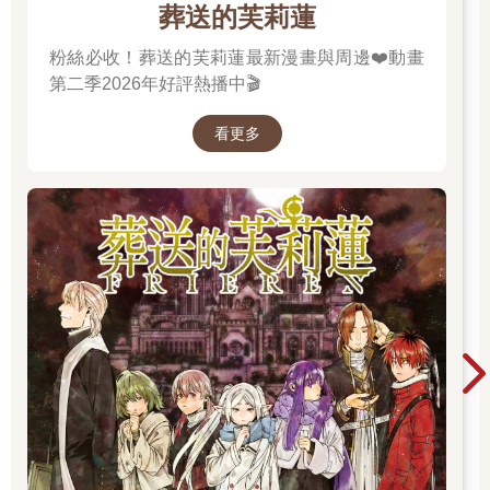
葬送的芙莉蓮
粉絲必收！葬送的芙莉蓮最新漫畫與周邊❤️動畫
第二季2026年好評熱播中🎬
看更多