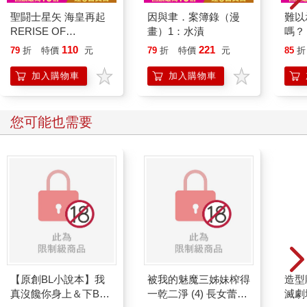
聖闘士星矢 海皇再起
因與聿．案簿錄（漫
難以
RERISE OF
畫）1：水漬
嗎？
POSEIDON(03)
110
221
79
折
特價
元
79
折
特價
元
85
折
加入購物車
加入購物車
您可能也需要
【原創BL小說本】我
被我的魅魔三姊妹榨得
造型
真沒饞你身上＆下BY
一乾二淨 (4) 長女蕾米
滅劇