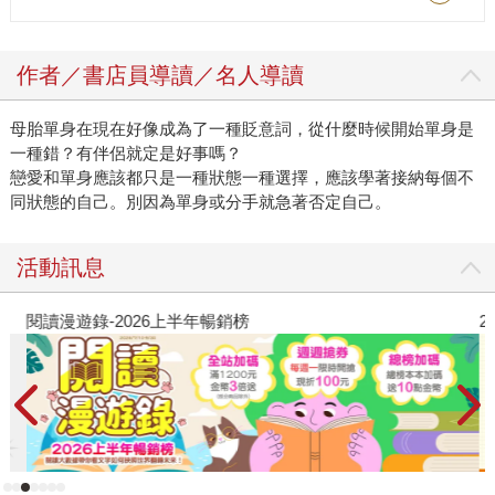
作者／書店員導讀／名人導讀
母胎單身在現在好像成為了一種貶意詞，從什麼時候開始單身是
一種錯？有伴侶就定是好事嗎？
戀愛和單身應該都只是一種狀態一種選擇，應該學著接納每個不
同狀態的自己。別因為單身或分手就急著否定自己。
活動訊息
閱讀漫遊錄-2026上半年暢銷榜
2