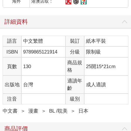
港澳店取：
海外
詳細資料
語言
中文繁體
裝訂
紙本平裝
ISBN
9789865121914
分級
限制級
商品規
頁數
130
25開15*21cm
格
適讀年
出版地
台灣
成人適讀
齡
注音
級別
中文書
＞
漫畫
＞
BL /耽美
＞
日本
商品評價