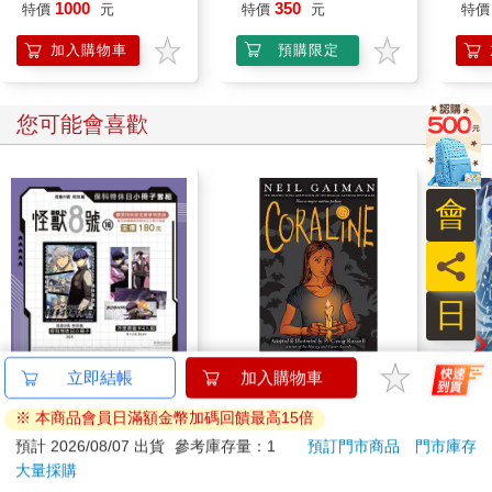
淇夏
篇(前篇)
1000
350
特價
元
特價
元
特價
加入購物車
預購限定
您可能會喜歡
會
員
日
怪獸8號 特別篇 保科
Coraline
水平
立即結帳
加入購物車
特休日小冊子套組[限
落・
※ 本商品會員日滿額金幣加碼回饋最高15倍
加購]
180
547
特價
元
9
折
特價
元
特價
預計 2026/08/07 出貨
參考庫存量：1
預訂門市商品
門市庫存
大量採購
上市通知我
立即代訂