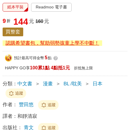
紙本平裝
Readmoo 電子書
144
9
折
元
160
元
買整套
認購希望書包，幫助弱勢孩童上學不中斷！
5
預計最高可得金幣
點
?
100累1點 4點抵1元
HAPPY GO享
折抵無上限
分類：
中文書
＞
漫畫
＞
BL /耽美
＞
日本
追蹤
作者：
豐田悠
追蹤
譯者：
和靜清寂
出版社：
青文
追蹤