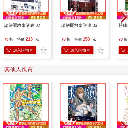
請解開故事謎底 02
請解開故事謎底 03
特殊傳
213
150
79
折
特價
元
79
折
特價
元
79
折
加入購物車
加入購物車
其他人也買