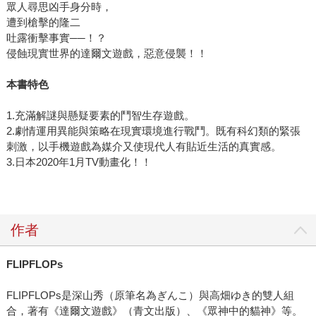
眾人尋思凶手身分時，
遭到槍擊的隆二
吐露衝擊事實──！？
侵蝕現實世界的達爾文遊戲，惡意侵襲！！
本書特色
1.充滿解謎與懸疑要素的鬥智生存遊戲。
2.劇情運用異能與策略在現實環境進行戰鬥。既有科幻類的緊張
刺激，以手機遊戲為媒介又使現代人有貼近生活的真實感。
3.日本2020年1月TV動畫化！！
作者
FLIPFLOPs
FLIPFLOPs是深山秀（原筆名為ぎんこ）與高畑ゆき的雙人組
合，著有《達爾文遊戲》（青文出版）、《眾神中的貓神》等。