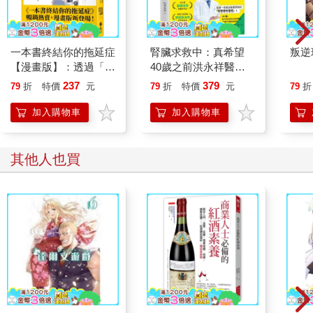
一本書終結你的拖延症
腎臟求救中：真希望
叛逆
【漫畫版】：透過「小
40歲之前洪永祥醫師
行動」打開大腦的行動
就告訴我這些事
237
379
79
折
特價
元
79
折
特價
元
79
折
開關，懶人也能變身
「行動派」的37個科
加入購物車
加入購物車
學方法
其他人也買