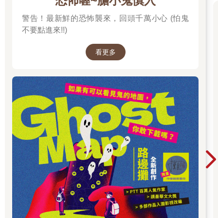
恐怖喔~膽小鬼慎入
警告！最新鮮的恐怖襲來，回頭千萬小心 (怕鬼
不要點進來!!)
看更多