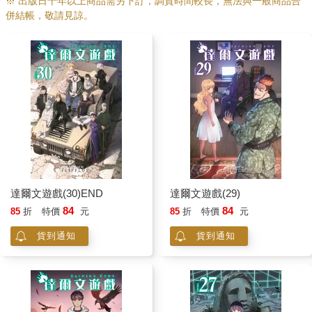
※ 出版日十年以上商品需另下訂，調貨時間較長，無法與一般商品合
併結帳，敬請見諒。
達爾文遊戲(30)END
達爾文遊戲(29)
84
84
85
折
特價
元
85
折
特價
元
貨到通知
貨到通知