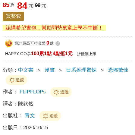
84
85
折
元
99
元
買整套
認購希望書包，幫助弱勢孩童上學不中斷！
0
預計最高可得金幣
點
?
100累1點 4點抵1元
HAPPY GO享
折抵無上限
分類：
中文書
＞
漫畫
＞
日系推理驚悚
＞
恐怖驚悚
追蹤
作者：
FLIPFLOPs
追蹤
譯者：
陳鈞然
出版社：
青文
追蹤
出版日：
2020/10/15