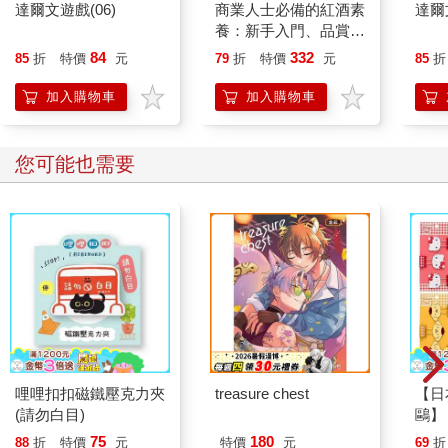
達爾文遊戲(06)
商業人士必備的紅酒素
達爾
養：新手入門、品賞、
佐餐，商業收藏、投
84
332
85
折
特價
元
79
折
特價
元
85
折
資，請客送禮……從酒
標到酒杯，懂這些就夠
加入購物車
加入購物車
您可能也需要
哩哩扣扣磁鐵壓克力夾
treasure chest
【日本
(請勿白目)
鷗】
(8款
75
180
88
折
特價
元
特價
元
69
折