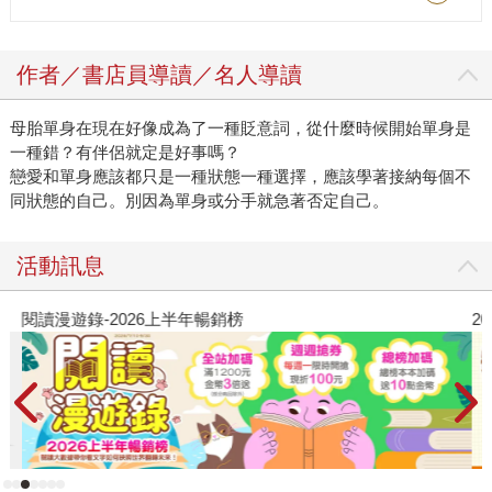
作者／書店員導讀／名人導讀
母胎單身在現在好像成為了一種貶意詞，從什麼時候開始單身是
一種錯？有伴侶就定是好事嗎？
戀愛和單身應該都只是一種狀態一種選擇，應該學著接納每個不
同狀態的自己。別因為單身或分手就急著否定自己。
活動訊息
閱讀漫遊錄-2026上半年暢銷榜
2