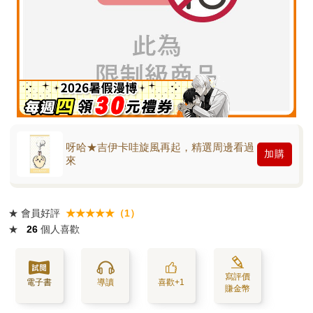
呀哈★吉伊卡哇旋風再起，精選周邊看過
加購
來
★
會員好評
★★★★★（1）
★
26
個人喜歡
寫評價
電子書
導讀
喜歡+1
賺金幣