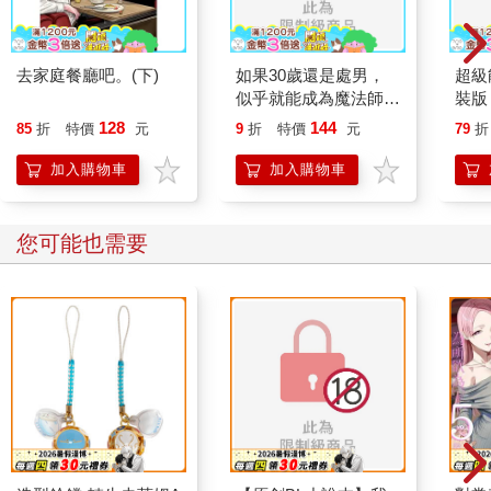
去家庭餐廳吧。(下)
如果30歲還是處男，
超級
似乎就能成為魔法師
裝版
(03)
128
144
85
折
特價
元
9
折
特價
元
79
折
加入購物車
加入購物車
您可能也需要