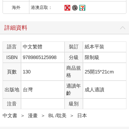
港澳店取：
海外
詳細資料
語言
中文繁體
裝訂
紙本平裝
ISBN
9789865125998
分級
限制級
商品規
頁數
130
25開15*21cm
格
適讀年
出版地
台灣
成人適讀
齡
注音
級別
中文書
＞
漫畫
＞
BL /耽美
＞
日本