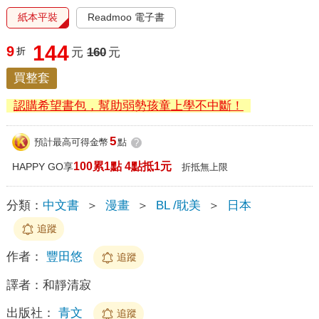
紙本平裝
Readmoo 電子書
144
9
折
元
160
元
買整套
認購希望書包，幫助弱勢孩童上學不中斷！
5
預計最高可得金幣
點
?
100累1點 4點抵1元
HAPPY GO享
折抵無上限
分類：
中文書
＞
漫畫
＞
BL /耽美
＞
日本
追蹤
作者：
豐田悠
追蹤
譯者：
和靜清寂
出版社：
青文
追蹤