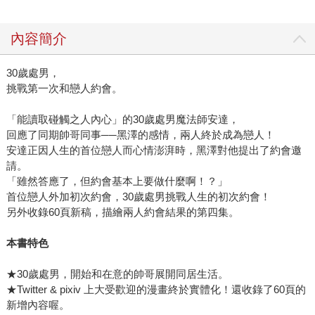
內容簡介
30歲處男，
挑戰第一次和戀人約會。
「能讀取碰觸之人內心」的30歲處男魔法師安達，
回應了同期帥哥同事──黑澤的感情，兩人終於成為戀人！
安達正因人生的首位戀人而心情澎湃時，黑澤對他提出了約會邀
請。
「雖然答應了，但約會基本上要做什麼啊！？」
首位戀人外加初次約會，30歲處男挑戰人生的初次約會！
另外收錄60頁新稿，描繪兩人約會結果的第四集。
本書特色
★30歲處男，開始和在意的帥哥展開同居生活。
★Twitter & pixiv 上大受歡迎的漫畫終於實體化！還收錄了60頁的
新增內容喔。