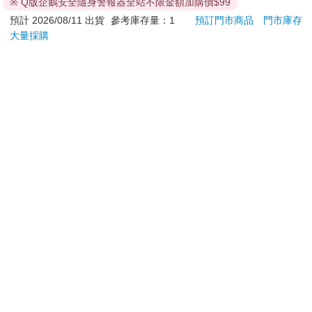
Party蓮之空預售大套
※ Q版企鵝安全隨身警報器全站不限金額加購價$99
組
預購限定
加入購物車
預計 2026/08/11 出貨
參考庫存量：1
預訂門市商品
門市庫存
大量採購
訂購/退換貨須知
加入金石堂 LINE 官方帳號『完成綁定』，隨時掌握出貨動
態：
提醒您！！
金石堂及銀行均不會請您操作ATM! 如接獲電話要求您前往
ATM提款機，請不要聽從指示，以免受騙上當！
退換貨須知：
**提醒您，鑑賞期不等於試用期，退回商品須為全新狀態**
依據「消費者保護法」第19條及行政院消費者保護處公告之