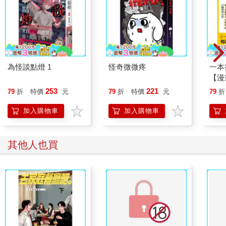
為怪談點燈 1
怪奇微微疼
一本
【漫
行動
253
221
79
折
特價
元
79
折
特價
元
79
折
開關
「行
加入購物車
加入購物車
學方
其他人也買