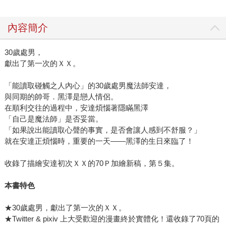
內容簡介
30歲處男，
獻出了第一次的ＸＸ。
「能讀取碰觸之人內心」的30歲處男魔法師安達，
與同期的帥哥．黑澤是戀人情侶。
在順利交往的過程中，安達煩惱著隱瞞黑澤
「自己是魔法師」是否妥當。
「如果說出能讀取心聲的事實，是否會讓人感到不舒服？」
就在安達正煩惱時，重要的一天——黑澤的生日來臨了！
收錄了描繪安達初次ＸＸ的70Ｐ加繪新稿，第５集。
本書特色
★30歲處男，獻出了第一次的ＸＸ。
★Twitter & pixiv 上大受歡迎的漫畫終於實體化！還收錄了70頁的