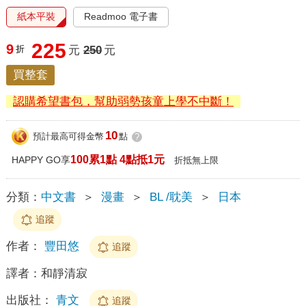
紙本平裝
Readmoo 電子書
225
9
折
元
250
元
買整套
認購希望書包，幫助弱勢孩童上學不中斷！
10
預計最高可得金幣
點
?
100累1點 4點抵1元
HAPPY GO享
折抵無上限
分類：
中文書
＞
漫畫
＞
BL /耽美
＞
日本
追蹤
作者：
豐田悠
追蹤
譯者：
和靜清寂
出版社：
青文
追蹤