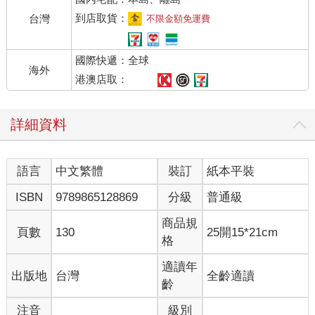
到店取貨：
台灣
不限金額免運費
國際快遞：全球
海外
港澳店取：
詳細資料
語言
中文繁體
裝訂
紙本平裝
ISBN
9789865128869
分級
普通級
商品規
頁數
130
25開15*21cm
格
適讀年
出版地
台灣
全齡適讀
齡
注音
級別