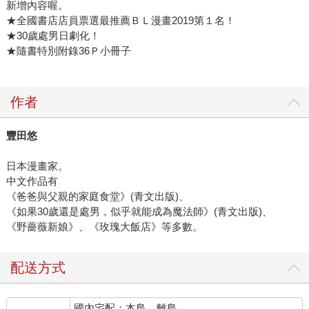
新增內容喔。
★全國書店店員票選最推薦ＢＬ漫畫2019第１名！
★30歲處男日劇化！
★隨書特別附錄36Ｐ小冊子
作者
豐田悠
日本漫畫家。
中文作品有
《爸爸與父親的家庭食堂》(青文出版)、
《如果30歲還是處男，似乎就能成為魔法師》(青文出版)、
《野薔薇新娘》、《玫瑰大飯店》等多數。
配送方式
國內宅配：本島、離島