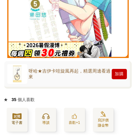
呀哈★吉伊卡哇旋風再起，精選周邊看過
加購
來
★
35
個人喜歡
寫評價
電子書
導讀
喜歡+1
賺金幣