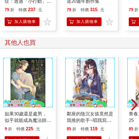
症：透過「小行動」打
道20週年創作集
開大腦的行動開關，懶
237
315
79
折
特價
元
79
折
特價
元
79
折
人也能變身「行動派」
的37個科學方法
加入購物車
加入購物車
其他人也買
如果30歲還是處男，
鄰座的陰沉女孩竟然是
青春
似乎就能成為魔法師
我推的歌手~唱我寫的
25
(15)限定版
歌吧！~ 01
225
119
9
折
特價
元
85
折
特價
元
85
折