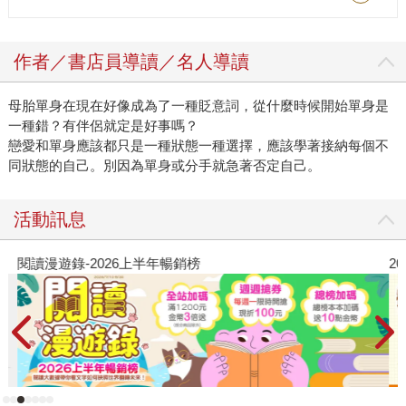
作者／書店員導讀／名人導讀
母胎單身在現在好像成為了一種貶意詞，從什麼時候開始單身是
一種錯？有伴侶就定是好事嗎？
戀愛和單身應該都只是一種狀態一種選擇，應該學著接納每個不
同狀態的自己。別因為單身或分手就急著否定自己。
活動訊息
閱讀漫遊錄-2026上半年暢銷榜
2