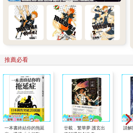
推薦必看
一本書終結你的拖延
廿載．繁華夢 護玄出
請解