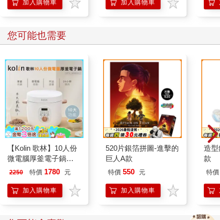
加入購物車
加入購物車
您可能也需要
【Kolin 歌林】10人份
520片銀箔拼圖-進擊的
造型
微電腦厚釜電子鍋
巨人A款
款
(KNJ-MN10C2)
1780
550
特價
元
特價
元
特價
2250
加入購物車
加入購物車