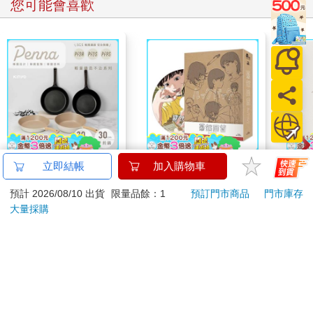
您可能會喜歡
【KINYO】Penna系
驀然回首(藍光典藏版)
幸運
立即結帳
加入購物車
列-輕量高效導熱不沾
195
預計 2026/08/10 出貨
限量品餘：1
預訂門市商品
門市庫存
平煎鍋30cm
999
1550
56
折
特價
元
特價
元
180
大量採購
加入購物車
預購限定
訂購/退換貨須知
加入金石堂 LINE 官方帳號『完成綁定』，隨時掌握出貨動