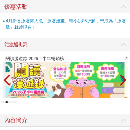
優惠活動
4月新番原著懶人包，原著漫畫、輕小說85折起，想成為「原著
黨」就趁現在！
活動訊息
閱讀漫遊錄-2026上半年暢銷榜
2
內容簡介