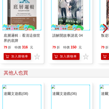
底層邏輯：看清這個世
請解開故事謎底 04
叛逆
界的底牌
316
150
79
折
特價
元
79
折
特價
元
79
折
加入購物車
加入購物車
其他人也買