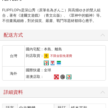
FLIPFLOPs是深山秀（原筆名為ぎんこ）與高畑ゆき的雙人組
合，著有《達爾文遊戲》（青文出版）、《眾神中的貓神》等。
不但畫風細緻，對於搞笑、嚴肅、戰鬥等題材都得心應手。
配送方式
國內宅配：本島、離島
到店取貨：
台灣
不限金額免運費
國際快遞：全球
海外
港澳店取：
詳細資料