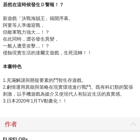
居然在這時候發生Ｄ警報！？
新遊戲「決戰海賊王」揭開序幕。
阿要等人準備迎戰，
但敵軍戰力強大…！？
在此同時，澀谷發生異變，
一般人遭受攻擊…！？
侵蝕現實生活的達爾文遊戲，生死流轉！！
本書特色
1.充滿解謎與懸疑要素的鬥智生存遊戲。
2.劇情運用異能與策略在現實環境進行戰鬥。既有科幻類的緊張
刺激，以手機遊戲為媒介又使現代人有貼近生活的真實感。
3.日本2020年1月TV動畫化！！
作者
FLIPFLOPs