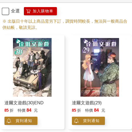
全選
加入購物車
※ 出版日十年以上商品需另下訂，調貨時間較長，無法與一般商品合
併結帳，敬請見諒。
達爾文遊戲(30)END
達爾文遊戲(29)
84
84
85
折
特價
元
85
折
特價
元
貨到通知
貨到通知