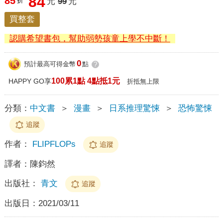
84
85
折
元
99
元
買整套
認購希望書包，幫助弱勢孩童上學不中斷！
0
預計最高可得金幣
點
?
100累1點 4點抵1元
HAPPY GO享
折抵無上限
分類：
中文書
＞
漫畫
＞
日系推理驚悚
＞
恐怖驚悚
追蹤
作者：
FLIPFLOPs
追蹤
譯者：
陳鈞然
出版社：
青文
追蹤
出版日：
2021/03/11