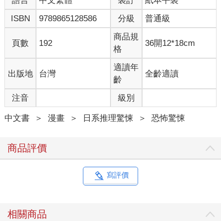
語言
中文繁體
裝訂
紙本平裝
ISBN
9789865128586
分級
普通級
商品規
頁數
192
36開12*18cm
格
適讀年
出版地
台灣
全齡適讀
齡
注音
級別
中文書
＞
漫畫
＞
日系推理驚悚
＞
恐怖驚悚
商品評價
寫評價
相關商品