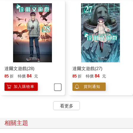
達爾文遊戲(28)
達爾文遊戲(27)
84
84
85
折
特價
元
85
折
特價
元
加入購物車
貨到通知
看更多
相關主題