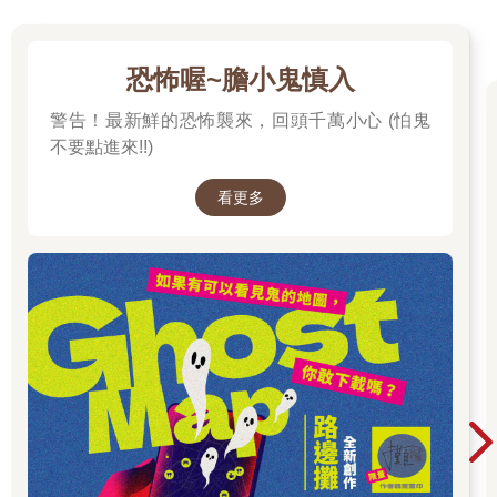
恐怖喔~膽小鬼慎入
警告！最新鮮的恐怖襲來，回頭千萬小心 (怕鬼
不要點進來!!)
看更多