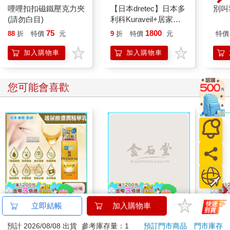
哩哩扣扣磁鐵壓克力夾
【日本dretec】日本多
別叫
(請勿白目)
利科Kuraveil+居家管
理智能三合一體重體脂
75
1800
88
折
特價
元
9
折
特價
元
特價
計-白(BS-247WT)
加入購物車
加入購物車
您可能會喜歡
日本ROHTO樂敦-
典藏-古美術8月2026第
IM
立即結帳
加入購物車
HADALABO肌研極潤
405期
壺 (
預計 2026/08/08 出貨
參考庫存量：1
預訂門市商品
門市庫存
金緻7重玻尿酸高效保
IMU
976
228