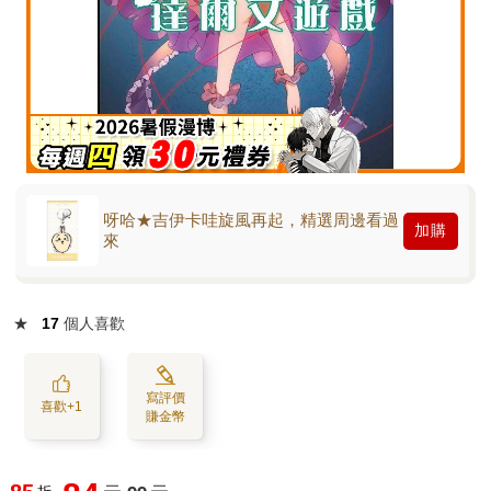
呀哈★吉伊卡哇旋風再起，精選周邊看過
加購
來
★
17
個人喜歡
寫評價
喜歡+1
賺金幣