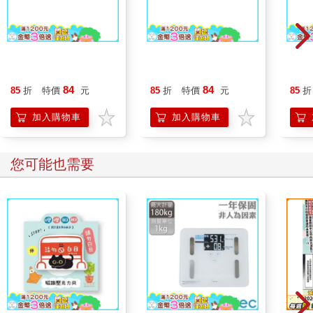
達爾文遊戲(08)
達爾文遊戲(06)
達爾
84
84
85
折
特價
元
85
折
特價
元
85
折
加入購物車
加入購物車
您可能也需要