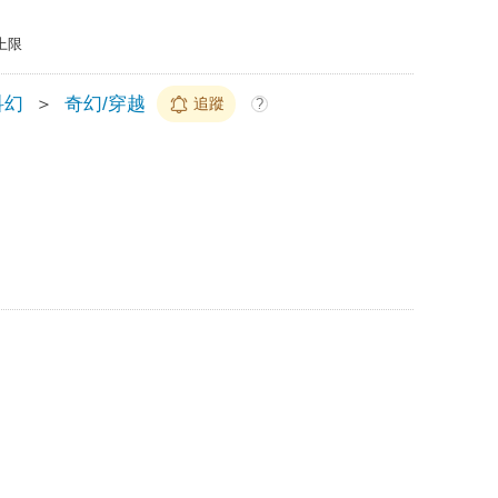
上限
科幻
＞
奇幻/穿越
追蹤
?