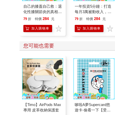
自己的膝蓋自己救：退
一年投資5分鐘：打造
化性膝關節炎的真相
每月3萬被動收入，免
【暢銷增訂版】
看盤、不選股的最強小
284
284
79
折
特價
元
79
折
特價
元
資理財法
加入購物車
加入購物車
您可能也需要
【Timo】AirPods Max
哆啦A夢Supercard悠
專用 皮革收納保護套
遊卡-偷看一下【受託