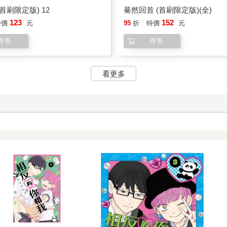
首刷限定版) 12
驀然回首 (首刷限定版)(全)
123
152
特價
元
95
折
特價
元
停售
停售
看更多