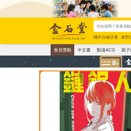
國中自修評量
東野
唯紅花綻放
奧德賽
會員獎勵
中文書
動漫ACG
親子