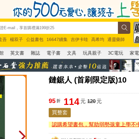
圭吾
楊双子
公益書包
16647續集
吉伊卡哇
高希均
通靈藥師
路邊攤新作
馬斯克
玩具總動員5
超慢跑
館
英文書
雜誌
電子書
文具
玩具親子
3C電玩
家
鏈鋸人 (首刷限定版)10
114
95
折
元
120
元
買整套
認購希望書包，幫助弱勢孩童上學不