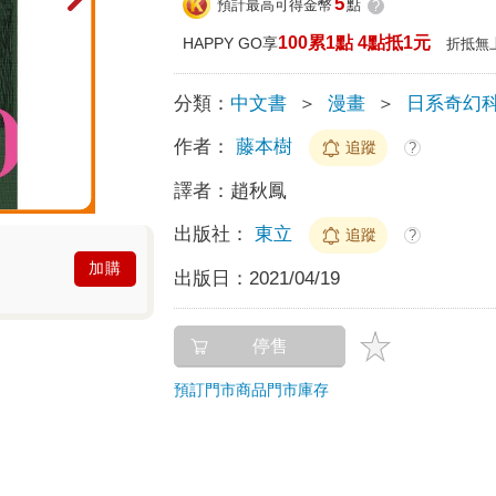
5
預計最高可得金幣
點
?
100累1點 4點抵1元
HAPPY GO享
折抵無
分類：
中文書
＞
漫畫
＞
日系奇幻
作者：
藤本樹
追蹤
?
譯者：
趙秋鳳
出版社：
東立
追蹤
?
加購
出版日：
2021/04/19
停售
預訂門市商品
門市庫存