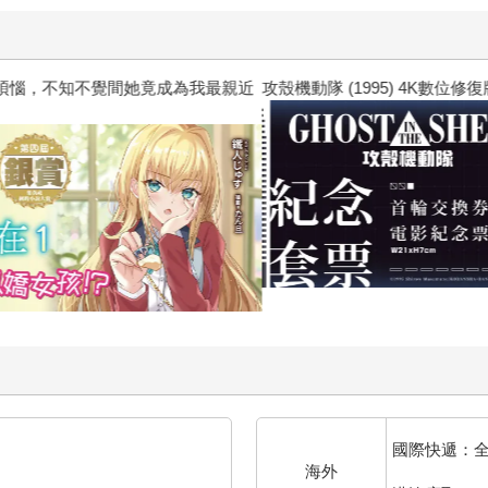
惱，不知不覺間她竟成為我最親近
攻殼機動隊 (1995) 4K數位修復版
國際快遞：
海外