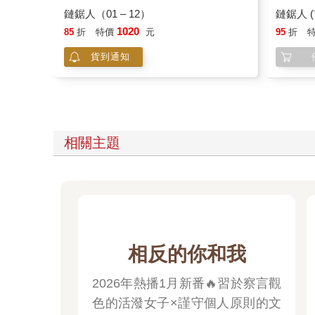
鏈鋸人（01 – 12）
鏈鋸人 (
1020
85
折
特價
元
95
折
貨到通知
相關主題
相反的你和我
2026年熱播1月新番🔥習於察言觀
色的活潑女子×謹守個人原則的文