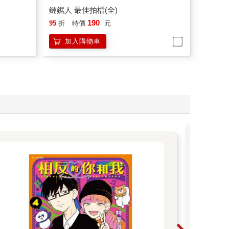
鏈鋸人 最佳拍檔(全)
190
95
折
特價
元
加入購物車
漫