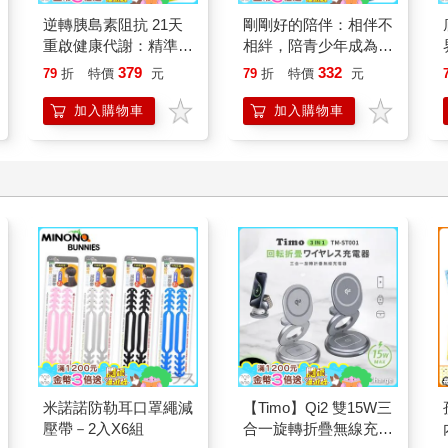
逆轉胰島素阻抗 21天
剛剛好的陪伴：相伴不
重啟健康代謝：精準控
相絆，陪青少年成為想
糖、有效減重、降低發
要的自己
379
332
79
折
特價
元
79
折
特價
元
炎，找回年輕活力與修
復力！
加入購物車
加入購物車
米諾諾防勒耳口罩繩減
【Timo】Qi2 雙15W三
壓帶－2入X6組
合一旋轉折疊無線充電