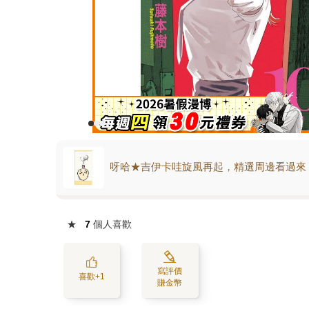
呀哈★吉伊卡哇旋風再起，精選周邊看過來
★
7
個人喜歡
寫評價
喜歡+1
賺金幣