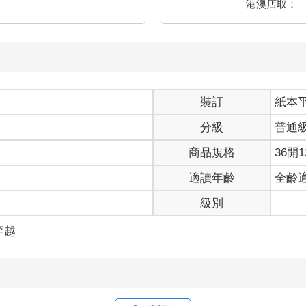
港澳店取：
裝訂
紙本
分級
普通
商品規格
36開1
適讀年齡
全齡
級別
穿越