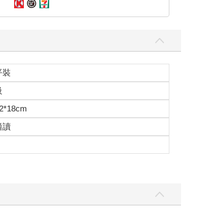
平裝
級
2*18cm
適讀