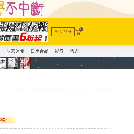
0
登入/註冊
電
居家休閒
日用食品
影音
售票
中斷！