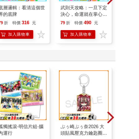
底層邏輯：看清這個世
武則天攻略：一旦下定
全知福
界的底牌
決心，命運就在掌心！
宋寶眼
【作者親簽版】
日常（
316
490
79
折
特價
元
79
折
特價
元
79
折
立得風
加入購物車
加入購物車
加
孤獨搖滾-明信片組-腦
ぷぅ崎ぷぅ奈2026 大
壓克力
內運行
頭貼風壓克力鑰匙圈-
娃娃A