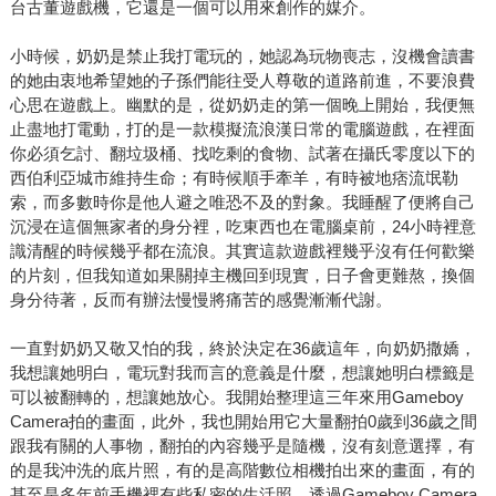
台古董遊戲機，它還是一個可以用來創作的媒介。
小時候，奶奶是禁止我打電玩的，她認為玩物喪志，沒機會讀書
的她由衷地希望她的子孫們能往受人尊敬的道路前進，不要浪費
心思在遊戲上。幽默的是，從奶奶走的第一個晚上開始，我便無
止盡地打電動，打的是一款模擬流浪漢日常的電腦遊戲，在裡面
你必須乞討、翻垃圾桶、找吃剩的食物、試著在攝氏零度以下的
西伯利亞城市維持生命；有時候順手牽羊，有時被地痞流氓勒
索，而多數時你是他人避之唯恐不及的對象。我睡醒了便將自己
沉浸在這個無家者的身分裡，吃東西也在電腦桌前，24小時裡意
識清醒的時候幾乎都在流浪。其實這款遊戲裡幾乎沒有任何歡樂
的片刻，但我知道如果關掉主機回到現實，日子會更難熬，換個
身分待著，反而有辦法慢慢將痛苦的感覺漸漸代謝。
一直對奶奶又敬又怕的我，終於決定在36歲這年，向奶奶撒嬌，
我想讓她明白，電玩對我而言的意義是什麼，想讓她明白標籤是
可以被翻轉的，想讓她放心。我開始整理這三年來用Gameboy
Camera拍的畫面，此外，我也開始用它大量翻拍0歲到36歲之間
跟我有關的人事物，翻拍的內容幾乎是隨機，沒有刻意選擇，有
的是我沖洗的底片照，有的是高階數位相機拍出來的畫面，有的
甚至是多年前手機裡有些私密的生活照，透過Gameboy Camera