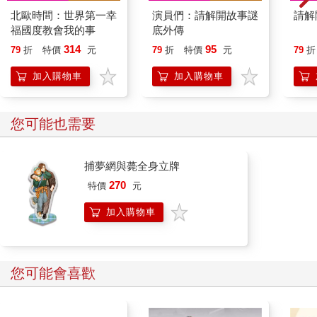
北歐時間：世界第一幸
演員們：請解開故事謎
請解
福國度教會我的事
底外傳
314
95
79
折
特價
元
79
折
特價
元
79
折
加入購物車
加入購物車
您可能也需要
捕夢網與薨全身立牌
270
特價
元
加入購物車
您可能會喜歡