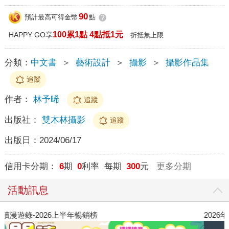
90
預計最高可得金幣
點
?
100累1點 4點抵1元
HAPPY GO享
折抵無上限
分類：
中文書
＞
藝術設計
＞
攝影
＞
攝影作品集
追蹤
作者：
林予晞
追蹤
出版社：
雙木林攝影
追蹤
出版日：
2024/06/17
信用卡分期：
6
期
0
利率 每期
300
元
更多分期
活動訊息
閱讀漫遊錄-2026上半年暢銷榜
2