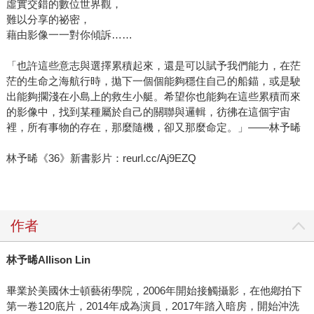
虛實交錯的數位世界觀，
難以分享的祕密，
藉由影像一一對你傾訴……
「也許這些意志與選擇累積起來，還是可以賦予我們能力，在茫
茫的生命之海航行時，拋下一個個能夠穩住自己的船錨，或是駛
出能夠擱淺在小島上的救生小艇。希望你也能夠在這些累積而來
的影像中，找到某種屬於自己的關聯與邏輯，彷彿在這個宇宙
裡，所有事物的存在，那麼隨機，卻又那麼命定。」——林予晞
林予晞《36》新書影片：reurl.cc/Aj9EZQ
作者
林予晞
Allison Lin
畢業於美國休士頓藝術學院，2006年開始接觸攝影，在他鄕拍下
第一卷120底片，2014年成為演員，2017年踏入暗房，開始沖洗