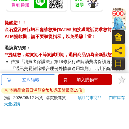
提醒您！！
金石堂及銀行均不會請您操作ATM! 如接獲電話要求您前往
會
ATM提款機，請不要聽從指示，以免受騙上當！
退換貨須知：
員
**提醒您，鑑賞期不等於試用期，退回商品須為全新狀態**
日
依據「消費者保護法」第19條及行政院消費者保護處公告之
「通訊交易解除權合理例外情事適用準則」，以下商品購買
後，除商品本身有瑕疵外，將不提供7天的猶豫期：
立即結帳
加入購物車
易於腐敗、保存期限較短或解約時即將逾期。（如：生
鮮食品）
※ 本商品會員日滿額金幣加碼回饋最高15倍
依消費者要求所為之客製化給付。（客製化商品）
預計 2026/08/12 出貨
購買後進貨
預訂門市商品
門市庫存
報紙、期刊或雜誌。（含MOOK、外文雜誌）
大量採購
經消費者拆封之影音商品或電腦軟體。
非以有形媒介提供之數位內容或一經提供即為完成之線
上服務，經消費者事先同意始提供。（如：電子書、電