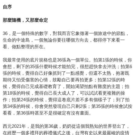
自序
那麼隨機，又那麼命定
36，是一個特殊的數字，對我而言它象徵著一個旅途中的節點，
生命的中途島，一個無論你要往哪個方向去，都得停下來看一
看、做點整理的所在。
我最常使用的底片規格也是36張為一個單位。拍第1張的時候，你
會想，剩下的35張什麼時候才能拍完，很想趕快拿去沖洗；拍第6
張的時候，覺得自己好像抓到了一點感覺，但還不太熟，抱著既
期待又怕受傷害的心情，鼓勵自己要再拍更多；拍第12張的時
候，覺得自己完成基礎教育了，開始渴望拍點有難度的主題；拍
第18張的時候，覺得自己長大成人了，可以試試看更複雜的操
作；拍第24張的時候，覺得這卷底片差不多有個樣子了；到了拍
第34張的時候，你會突然發現自己只剩2張；第35張的時候會試按
看看，第36張時甚至不是很確定有沒有畫面。
西元2021年，是我的第36歲，奶奶從這個我熟知的世界登出了，
在經歷一個多禮拜的葬禮儀式之後，台灣有史以來最嚴峻的疫情