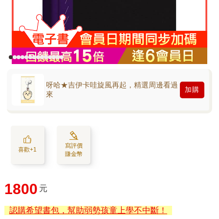
呀哈★吉伊卡哇旋風再起，精選周邊看過
加購
來
寫評價
喜歡+1
賺金幣
1800
元
認購希望書包，幫助弱勢孩童上學不中斷！