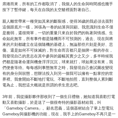
席捲而來，所有的工作都取消了，我個人的生命與時間感也幾乎
按下了暫停鍵，每天在自我的太空艙裡面對著自己。
親人離世帶來一種突如其來的斷裂感，使得36歲的我必須去面對
這個跟底片一樣，36張為一卷的結算與回顧。我意識到生命不僅
是脆弱，還很簡單，一切的重量只來自於我們的執著與情感。生
命如此無常，所有事件都是隨機而不可預測的，過去、現在與將
來的片刻都建立在這個隨機的基礎上，無論那些片刻是美好、悲
傷、還是如何不可抹滅的，對生命而言都只是抽牌一般的存在，
我發現自己的意志在其中參與的篇幅其實少之又少，多半時候我
們都是隨著命運與機會浮浮沉沉，球來就打，球如果沒有來，我
們便會等待。每每感到事態無常之時，我發現自己會試圖改變現
有的身分與狀態，想辦法投入到另一個我可以擁有一點掌控的世
界裡。我會開始不斷地打電玩、不斷地拍照，直到整個人累到斷
電為止，我想這大概就是所謂的求生意志吧。
3年前，我從攝影夥伴那收到了一個生日禮物，她知道我喜歡打電
動又喜歡攝影，於是送了一個很奇特的攝影器材給我，叫
「Gameboy Camera」。顧名思義，這個器材結合了掌上型電玩
Gameboy與攝影機的功能，現在，我手上的Gameboy不再只是一