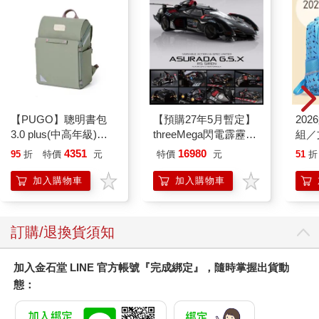
【PUGO】聰明書包
【預購27年5月暫定】
20
3.0 plus(中高年級)沙
threeMega閃電霹靂車
組／
綠 全新進化玩美上市
VA Hi-SPEC UNITED
4351
16980
95
折
特價
元
特價
元
51
折
阿斯拉 G.S.X RS
SIREN 黑色限定
加入購物車
加入購物車
訂購/退換貨須知
加入金石堂 LINE 官方帳號『完成綁定』，隨時掌握出貨動
態：