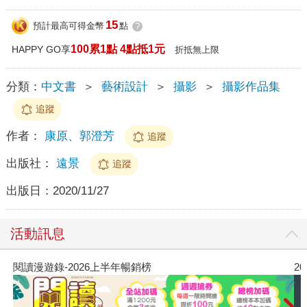
15
預計最高可得金幣
點
?
100累1點 4點抵1元
HAPPY GO享
折抵無上限
分類：
中文書
＞
藝術設計
＞
攝影
＞
攝影作品集
追蹤
作者：
康原、郭澄芳
追蹤
出版社：
遠景
追蹤
出版日：
2020/11/27
活動訊息
閱讀漫遊錄-2026上半年暢銷榜
2