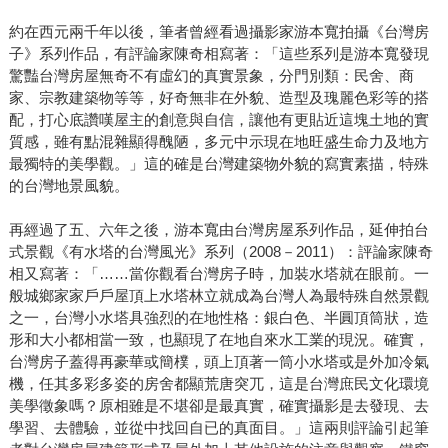
約在西元兩千年以後，筆者曾經看過攝影家游本寬拍攝《台灣房
子》系列作品，有評論家陳奇相寫著：「這些系列是游本寬發現
驚豔台灣房屋無奇不有虛幻的真實景象，分門別類：民舍、商
家、宗教建築物等等，好奇無非在外貌、造型及瑰麗色彩等的搭
配，打心底讚嘆屋主的創意與自信，讓他有更貼近這塊土地的實
質感，雖有點混雜顯得醜陋，多元中示現在地旺盛生命力及地方
最獨特的美學觀。」這的確是台灣建築物外貌的寫實素描，特殊
的台灣地景風貌。
再經過了五、六年之後，游本寬由台灣房屋系列作品，延伸拍台
式景觀《有水塔的台灣風光》系列（2008－2011）：評論家陳奇
相又寫著：「……當你觀看台灣房子時，加裝水塔就在眼前。一
般城鄉家家戶戶屋頂上水塔林立就成為台灣人為最特殊自然景觀
之一，台灣小水塔具強烈的在地性格：銀白色、半圓頂筒狀，造
形和大小都相當一致，也顯現了在地自來水工業的現況。確實，
台灣房子蓋得再豪華或簡樸，頭上頂著一筒小水塔或是外加冷氣
機，任其多彩多姿的房舍都顯荒唐突兀，這是台灣庶民文化環境
美學徵象嗎？原相雖是不堪卻是最真實，確實攝影是去發現、去
學習、去體驗，並從中找回自已的真面目。」這兩則評論引起筆