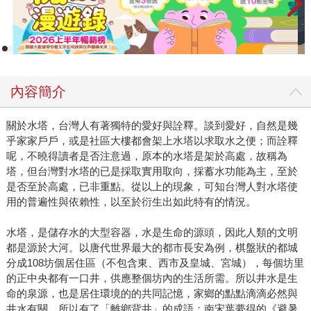
內容簡介
關於水塔，台灣人有著獨特的愛好與詮釋。談到愛好，自然是幾
乎家家戶戶，或是社區大樓都會架上水塔以求取水之便；而詮釋
呢，不曉得讀者是否注意過，原本的水塔是架於高處，故稱為
塔，但台灣對水塔的已是採取實用取向，採蓄水功能為主，至於
是否至於高處，已非重點。從以上的現象，可知台灣人對水塔使
用的普遍性與依賴性，以至於衍生出如此特有的情況。
水塔，是儲存水的大型容器，水是生命的源頭，因此人類的文明
都是源於大河。以唐代世界最大的都市長安為例，棋盤狀的都城
分成108坊個居住區（不包含東、西市及皇城、宮城），每個坊里
的正中央都有一口井，供應整個坊內的生活所需。所以井水是生
命的泉源，也是居住環境的的共同記憶，家鄉的點點滴滴必然與
井水有關，所以有了「離鄉背井」的成語；南宋葉夢得的《避暑