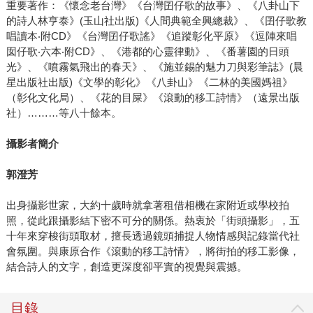
重要著作：《懷念老台灣》《台灣囝仔歌的故事》、《八卦山下
的詩人林亨泰》(玉山社出版)《人間典範全興總裁》、《囝仔歌教
唱讀本‧附CD》《台灣囝仔歌謠》《追蹤彰化平原》《逗陣來唱
囡仔歌‧六本‧附CD》、《港都的心靈律動》、《番薯園的日頭
光》、《噴霧氣飛出的春天》、《施並錫的魅力刀與彩筆誌》(晨
星出版社出版)《文學的彰化》《八卦山》《二林的美國媽祖》
（彰化文化局）、《花的目屎》《滾動的移工詩情》（遠景出版
社）………等八十餘本。
攝影者簡介
郭澄芳
出身攝影世家，大約十歲時就拿著租借相機在家附近或學校拍
照，從此跟攝影結下密不可分的關係。熱衷於「街頭攝影」，五
十年來穿梭街頭取材，擅長透過鏡頭捕捉人物情感與記錄當代社
會氛圍。與康原合作《滾動的移工詩情》，將街拍的移工影像，
結合詩人的文字，創造更深度卻平實的視覺與震撼。
目錄