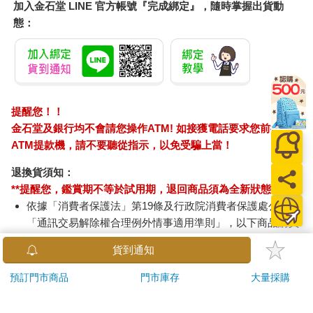
加入金石堂 LINE 官方帳號『完成綁定』，隨時掌握出貨動
態：
提醒您！！
金石堂及銀行均不會請您操作ATM! 如接獲電話要求您前往
ATM提款機，請不要聽從指示，以免受騙上當！
退換貨須知：
**提醒您，鑑賞期不等於試用期，退回商品須為全新狀態**
依據「消費者保護法」第19條及行政院消費者保護處公告之
「通訊交易解除權合理例外情事適用準則」，以下商品購買
後，除商品本身有瑕疵外，將不提供7天的猶豫期：
貨到通知
易於腐敗、保存期限較短或解約時即將逾期。（如：生
鮮食品）
預訂門市商品
門市庫存
大量採購
依消費者要求所為之客製化給付。（客製化商品）
報紙、期刊或雜誌。（含MOOK、外文雜誌）