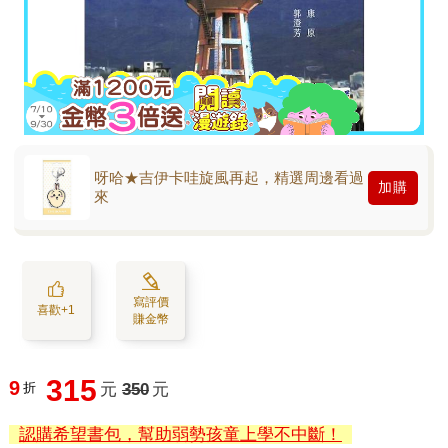
呀哈★吉伊卡哇旋風再起，精選周邊看過
加購
來
寫評價
喜歡+1
賺金幣
315
9
折
元
350
元
認購希望書包，幫助弱勢孩童上學不中斷！