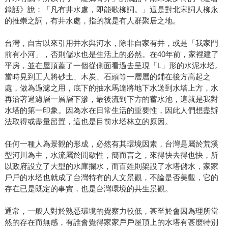
錄話》說：「凡有井水處，即能歌柳詞。」這是對北宋詞人柳永
的推崇之詞，有井水處，指的就是有人群聚居之地。
台灣，自古以來引用井水與河水，除非自家有井，或是「我家門
前有小河」，否則儲水也是生活上的必然。在40年前，家裡建了
平房，並在屋頂蓋了一個從側面看過去呈現「L」形的水泥水塔。
當時見到工人將砂土、木炭、石頭等一層層的鋪在後方高起之
處，做為過濾之用，底下的抽水馬達將地下水送到水塔上方，水
再沿著過濾層一層層下滲，最後流到下方的蓄水池，這就是我對
水塔的第一印象。因為水在日常生活的重要性，因此人們想盡辦
法取得或盡量留置，這也是目前水塔林立的原因。
任何一種人為景觀的形成，必然有其環境因素，台灣是屬於荒溪
型河川為主，水流屬於間歇性，簡而言之，來得快去得也快，所
以政府設立了大型的水庫攔水，而百姓則架設了水塔儲水，家家
戶戶的水塔也就成了台灣特有的人文景觀，不論是否美觀，它的
存在已是既定的事實，也是台灣環境的共生景觀。
通常，一般人對於熟悉環境的覺察力較低，甚至於會因為理所當
然的存在而無感，有誰會覺得家家戶戶屋頂上的水塔有甚麼特別