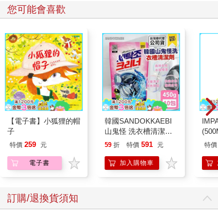
您可能會喜歡
【電子書】小狐狸的帽
韓國SANDOKKAEBI
IM
子
山鬼怪 洗衣槽清潔劑
(50
450公克-10包組
IMC
259
591
特價
元
59
折
特價
元
特價
電子書
加入購物車
訂購/退換貨須知