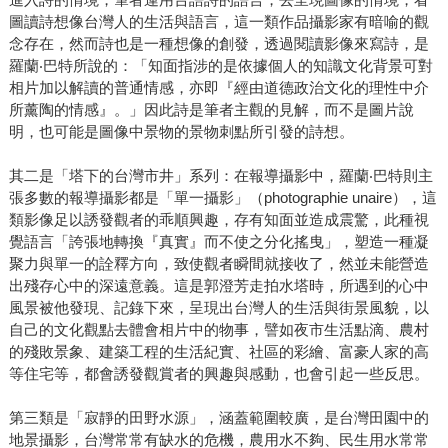
圖讀詩想像台灣人的生活與語言，這一類作品攝影家有暗喻的觀
念存在，然而詩也是一種想像的創發，透過閱讀影像來寫詩，是
羅蘭‧巴特所說的：「知面指涉的是依據個人的知識文化背景可對
相片加以解讀的普通情感，亦即『經由道德政治文化的理性中介
所薰陶的情感』。」因此詩是筆者主觀的見解，而不是圖片說
明，也可能是圖像中景物的景物刺點所引發的詩想。
其二是「塔下的台灣市井」系列：在報導攝影中，羅蘭‧巴特則主
張多數的報導攝影都是「單一攝影」（photographie unaire），這
類影像足以誘發觀者的乖順興趣，存有知面並造成震驚，此種視
覺語言「誇張地轉換『真實』而不使之分化搖曳」，塑造一種凝
聚力與單一的詮釋方向，致使觀者瞬間就接收了，然並未能營造
出殘存心中的深遠意義。這是郭澄芳走拍水塔時，所遇到的心中
風景被他發現、記錄下來，呈現出台灣人的生活與街景風貌，以
自己的文化觀點去體會相片中的物事，譬如夜市生活點滴、農村
的殘敗景象、建築工程的生活紀實、社區的彩繪、富豪人家的高
等住宅等，都會誘發觀賞者的興趣與感動，也會引起一些反思。
第三類是「寂靜的田野水源」，涵蓋範圍較廣，是台灣田園中的
地景攝影，台灣常常有缺水的危機，農用水不夠、民生用水常常