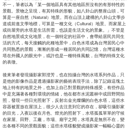
不一，筆者以為「某一個地區具有其他地區所沒有的有形特性的
景觀。景物之呈現，有其特殊的形貌，如八卦山的整座山頭，可
算是一座自然（Natural）地景。而在山頂上建構的八卦山文學步
道或前進文學地標，可算是一種文化（Cultural）地景。而家屋上
或街屋旁的水塔是生活所需，也該是生活文化的景象。」不管是
自然地景或文化地景，在一個特定的社區中，會帶給居民共同生
活的方式，每天接觸的此種地景中，白色水塔成為台灣居民心中
共同熟悉的景觀，漸漸的形成一種居民的共同記憶，台灣這種水
塔在外國人的眼光中，或許也是一種特殊風貌，台灣的特殊文化
的表徵。
後來筆者發現攝影家郭澄芳，也在拍攝台灣的水塔系列作品，只
是他的影像作品是透過攝影家的藝術表現手法，除了記錄這塊土
地上特有的地景之外，也加上自己對景觀的特殊感受，有些作品
中是充滿著各種對環境的情緒，他在都市水泥叢林中或田野間拍
照，發現一些日光照射下，反射出金光燦爛的白色水塔，這些水
容器被置放在屋頂上，很少人去注意到它的存在，卻吸引攝影家
的目光，入夜以後在月色、燈光的照射下，水塔孤孤單單的守候
在家屋、田野、工廠，市場、廟宇之間，水塔真是無所不在，變
出各種不同的景觀面貌；這些水塔樣貌變成攝影家一幅幅心靈的