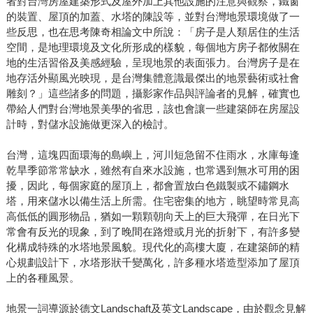
者對台灣房屋建築形式及屋外加上其他設施的注意與觀察，鐵窗
的裝置、屋頂的加蓋、水塔的陳設等，並對台灣地景環境做了一
些反思，也在思考陳奇相論文中所說：「房子是人類居住的生活
空間，是地理環境及文化所形成的樣貌，每個地方房子都攸關在
地的生活習俗及美感經驗，呈現地景的表面張力。台灣房子是在
地存活外顯風光映現，是台灣集體意識最傑出的地景藝術或社會
雕刻？」這些諸多的問題，攝影家作品與評論者的見解，確實也
帶給人們對台灣地景美學的省思，該也會讓一些建築師在房屋設
計時，對儲水設施做更深入的檢討。
台灣，這塊四面環海的島嶼上，河川短急留不住雨水，水庫每逢
乾旱季節常常缺水，雖然有自來水設施，也常遇到無水可用的困
擾，因此，每個家庭的屋頂上，都會置放白色鐵製或不鏽鋼水
塔，用來儲水以備生活上所需。住宅密集的地方，眺望時常見高
高低低的圓形物品，猶如一顆顆朝向天上的巨大飛彈，在日光下
常會有反光的現象，到了晚間在路燈或月光的折射下，有許多變
化構成特殊的水塔地景風貌。現代化的高樓大廈，在建築師的精
心規劃設計下，水塔形狀千變萬化，許多種水塔造型添加了屋頂
上的各種風景。
地景一詞導源於德文Landschaft及英文Landscape，由於觀念見解