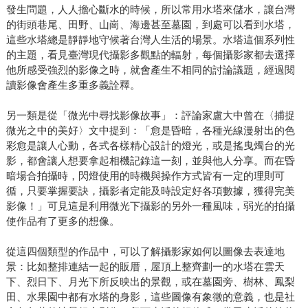
發生問題，人人擔心斷水的時候，所以常用水塔來儲水，讓台灣
的街頭巷尾、田野、山崗、海邊甚至墓園，到處可以看到水塔，
這些水塔總是靜靜地守候著台灣人生活的場景。水塔這個系列性
的主題，看見臺灣現代攝影多觀點的輻射，每個攝影家都去選擇
他所感受強烈的影像之時，就會產生不相同的討論議題，經過閱
讀影像會產生多重多義詮釋。
另一類是從「微光中尋找影像故事」：評論家盧大中曾在〈捕捉
微光之中的美好〉文中提到：「愈是昏暗，各種光線漫射出的色
彩愈是讓人心動，各式各樣精心設計的燈光，或是搖曳燭台的光
影，都會讓人想要拿起相機記錄這一刻，並與他人分享。而在昏
暗場合拍攝時，閃燈使用的時機與操作方式皆有一定的理則可
循，只要掌握要訣，攝影者定能及時設定好各項數據，獲得完美
影像！」可見這是利用微光下攝影的另外一種風味，弱光的拍攝
使作品有了更多的想像。
從這四個類型的作品中，可以了解攝影家如何以圖像去表達地
景：比如整排連結一起的販厝，屋頂上整齊劃一的水塔在雲天
下、烈日下、月光下所反映出的景觀，或在墓園旁、樹林、鳳梨
田、水果園中都有水塔的身影，這些圖像有象徵的意義，也是社