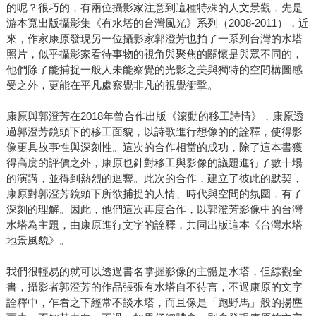
的呢？很巧的，有兩位攝影家注意到這種特殊的人文景觀，先是
游本寬出版攝影集《有水塔的台灣風光》系列（2008-2011），近
來，作家康原發現另一位攝影家郭澄芳也拍了一系列台灣的水塔
照片，似乎攝影家看待事物的視角與聚焦的關懷是與眾不同的，
他們除了能捕捉一般人未能察覺的光影之美與獨特的空間構圖感
受之外，更能在平凡處察覺非凡的視覺衝擊。
康原與郭澄芳在2018年曾合作出版《滾動的移工詩情》，康原透
過郭澄芳鏡頭下的移工面貌，以詩歌進行想像的的詮釋，使得影
像更具故事性與深刻性。這次的合作相當的成功，除了這本書獲
得高度的評價之外，康原也針對移工與影像的議題進行了數十場
的演講，並得到熱烈的迴響。此次的合作，建立了彼此的默契，
康原對郭澄芳鏡頭下所欲捕捉的人情、時代與空間的氛圍，有了
深刻的理解。因此，他們這次再度合作，以郭澄芳影像中的台灣
水塔為主題，由康原進行文字的詮釋，共同出版這本《台灣水塔
地景風貌》。
我們很輕易的就可以透過書名掌握影像的主體是水塔，但綜觀全
書，攝影者郭澄芳的作品張張有水塔自不待言，不過康原的文字
詮釋中，乍看之下經常不談水塔，而且像是「跑野馬」般的揚塵