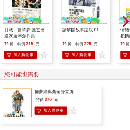
廿載．繁華夢 護玄出
請解開故事謎底 01
情緒
道20週年創作集
把情
誰都
315
229
79
折
特價
元
79
折
特價
元
79
折
加入購物車
加入購物車
您可能也需要
捕夢網與薨全身立牌
270
特價
元
加入購物車