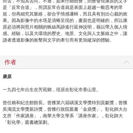
而去，不知其去向。不過，如果仔細體會，則會發現康原的文字
是「反常合道」，所謂反常合道就是表面上超越一般思考的常
規，但再細究其脈絡，卻合乎情感邏輯，而且具有別出心裁的效
果。因為影像中的水塔是清晰呈現的，畫面也是明確的，所以康
原必須將與照片相關的蛛絲馬跡進行延伸說明，藉以帶入個人情
感、經驗，以及大環境的歷史、地景、文化與人文脈絡之中，讓
讀者透過影像的衝擊與文字的牽引而有更加縱深的體驗。
作者
康原
一九四七年出生在芳苑鄉，現居在彰化市香山里。
曾任賴和紀念館館長。曾獲第六屆磺溪文學獎特別貢獻獎，曾獲
吳濁流文學獎新詩獎，曾獲行政院叢書「金鼎獎」。彰化師大台
文所「作家講座」，南華大學文學系「講座作家」，彰化師大
「彰化學」叢書總策劃。