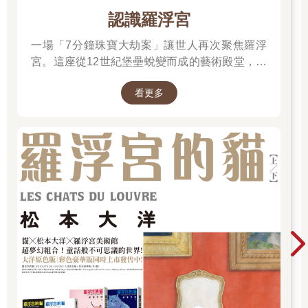
認識羅浮宮
一場「7分鐘珠寶大劫案」讓世人再次聚焦羅浮
宮。這座從12世紀堡壘蛻變而成的藝術殿堂，收
藏著《蒙娜麗莎》與《勝利女神》等無價之寶。
看更多
一起深入探尋羅浮宮八百年的歷史、珍藏的秘密
與永恆的藝術魅力。