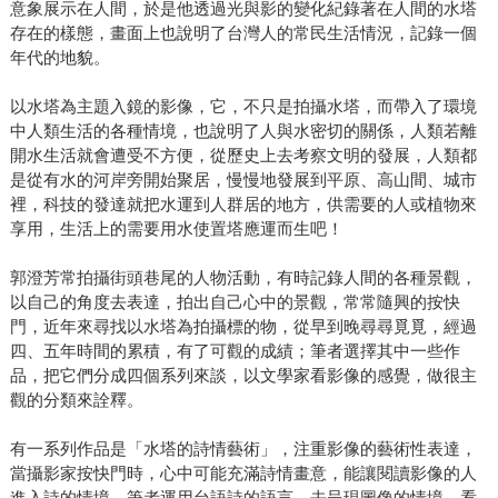
意象展示在人間，於是他透過光與影的變化紀錄著在人間的水塔
存在的樣態，畫面上也說明了台灣人的常民生活情況，記錄一個
年代的地貌。
以水塔為主題入鏡的影像，它，不只是拍攝水塔，而帶入了環境
中人類生活的各種情境，也說明了人與水密切的關係，人類若離
開水生活就會遭受不方便，從歷史上去考察文明的發展，人類都
是從有水的河岸旁開始聚居，慢慢地發展到平原、高山間、城市
裡，科技的發達就把水運到人群居的地方，供需要的人或植物來
享用，生活上的需要用水使置塔應運而生吧！
郭澄芳常拍攝街頭巷尾的人物活動，有時記錄人間的各種景觀，
以自己的角度去表達，拍出自己心中的景觀，常常隨興的按快
門，近年來尋找以水塔為拍攝標的物，從早到晚尋尋覓覓，經過
四、五年時間的累積，有了可觀的成績；筆者選擇其中一些作
品，把它們分成四個系列來談，以文學家看影像的感覺，做很主
觀的分類來詮釋。
有一系列作品是「水塔的詩情藝術」，注重影像的藝術性表達，
當攝影家按快門時，心中可能充滿詩情畫意，能讓閱讀影像的人
進入詩的情境，筆者運用台語詩的語言，去呈現圖像的情境，看