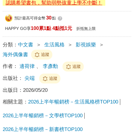
認購希望書包，幫助弱勢孩童上學不中斷！
30
預計最高可得金幣
點
?
100累1點 4點抵1元
HAPPY GO享
折抵無上限
分類：
中文書
＞
生活風格
＞
影視娛樂
＞
海外偶像書
追蹤
作者：
邊荷律
、
李彥勳
追蹤
出版社：
尖端
追蹤
出版日：
2026/05/20
相關主題：
2026上半年暢銷榜－生活風格榜TOP100
2026上半年暢銷榜－文學榜TOP100
2026上半年暢銷榜－新書榜TOP100