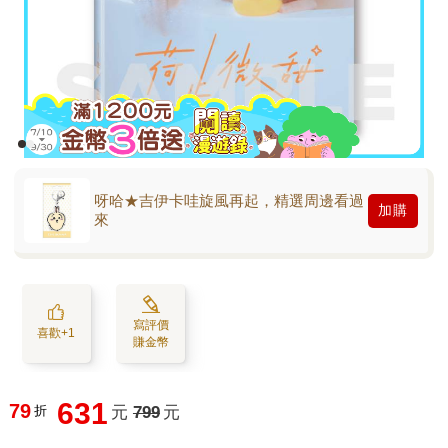
呀哈★吉伊卡哇旋風再起，精選周邊看過
加購
來
寫評價
喜歡+1
賺金幣
631
79
折
元
799
元