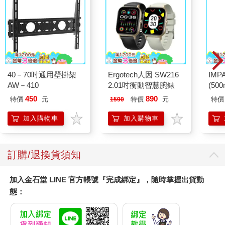
40－70吋通用壁掛架
Ergotech人因 SW216
IM
AW－410
2.01吋衡動智慧腕錶
(50
IMC
450
890
特價
元
特價
元
特價
1590
加入購物車
加入購物車
訂購/退換貨須知
加入金石堂 LINE 官方帳號『完成綁定』，隨時掌握出貨動
態：