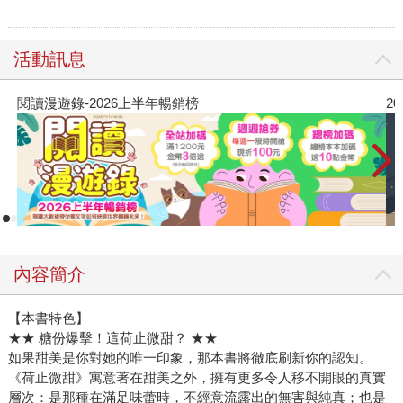
活動訊息
閱讀漫遊錄-2026上半年暢銷榜
2
內容簡介
【本書特色】
★★ 糖份爆擊！這荷止微甜？ ★★
如果甜美是你對她的唯一印象，那本書將徹底刷新你的認知。
《荷止微甜》寓意著在甜美之外，擁有更多令人移不開眼的真實
層次：是那種在滿足味蕾時，不經意流露出的無害與純真；也是