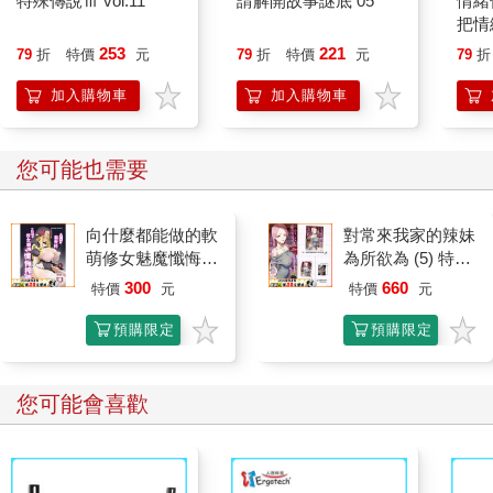
特殊傳說Ⅲ vol.11
請解開故事謎底 05
情緒
把情
誰都
253
221
79
折
特價
元
79
折
特價
元
79
折
加入購物車
加入購物車
您可能也需要
向什麼都能做的軟
對常來我家的辣妹
萌修女魅魔懺悔榨
為所欲為 (5) 特裝
精
版
300
660
特價
元
特價
元
預購限定
預購限定
您可能會喜歡