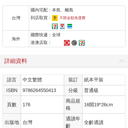
國內宅配：本島、離島
到店取貨：
台灣
不限金額免運費
國際快遞：全球
海外
港澳店取：
詳細資料
語言
中文繁體
裝訂
紙本平裝
ISBN
9786264550413
分級
普通級
商品規
頁數
176
16開19*26cm
格
適讀年
出版地
台灣
全齡適讀
齡