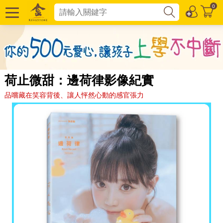
0
荷止微甜：邊荷律影像紀實
品嚐藏在笑容背後、讓人怦然心動的感官張力