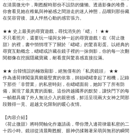
在清晨微光中，剛甦醒時那份不設防的慵懶。透過影像的堆疊，
你會看見她在稚氣與神祕感之間游走的迷人神態，品嚐到那份藏
在笑容背後、讓人怦然心動的感官張力。
★★ 史上最美的尋寶遊戲，尋找消失的「峮」！ ★★
不只看照片，還要玩一場與女神一起的尋寶遊戲！在《荷止微
甜》的裡，書中悄悄埋下了關於「峮峮」的驚喜彩蛋。以經典的
尋寶互動概念，峮峮或許藏在鏡子裡的一抹倒影，你的每一次翻
閱都像在挖掘隱藏寶藏，耐看度與驚喜感直接拉滿。
★★ 台韓情誼的極致顯影，絕無僅有的「私房鏡頭」 ★★
作為邊荷律闖蕩異鄉最堅實的依靠，師姐峮峮拿起了相機，記錄
下那些「非營業」的私密時刻，在峮峮面前，她卸下了所有防
備，展現了最真實的面貌。這份跨越國界的默契，讓快門下的每
一幀都具備了外人無法介入的親密感，鮮活呈現兩大女神之間那
段難得一見、超越文化限制的暖心友情。
【內容介紹】
《荷止微甜》將時間軸化作邀請函，帶你潛入邊荷律最私密的二
十四小時。鏡頭從清晨剛甦醒、眼神仍揉雜著呆萌與無邪的瞬間