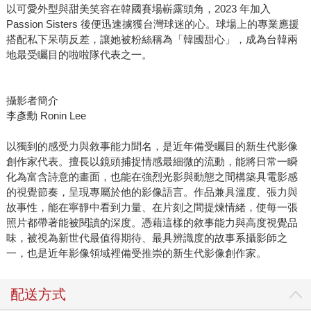
以可愛外型與甜美笑容在韓國賽場嶄露頭角，2023 年加入
Passion Sisters 後便迅速擄獲台灣球迷的心。球場上的專業應援
搭配私下呆萌反差，讓她被粉絲稱為「韓國甜心」，成為台韓兩
地最受矚目的啦啦隊代表之一。
攝影者簡介
李彥勳 Ronin Lee
以獨到的感受力與敘事能力聞名，是近年備受矚目的新生代影像
創作家代表。擅長以鏡頭捕捉情感最細微的流動，能將日常一瞬
化為富含詩意的畫面，也能在強烈光影與動態之間構築具電影感
的視覺節奏，呈現專屬於他的影像語言。作品兼具溫度、張力與
故事性，能在寧靜中看到力量、在片刻之間提煉情緒，使每一張
照片都帶著能被閱讀的深度。憑藉這樣的敘事能力與高度視覺品
味，被視為新世代最值得期待、最具辨識度的故事系攝影師之
一，也是近年影像領域裡備受推崇的新生代影像創作家。
配送方式