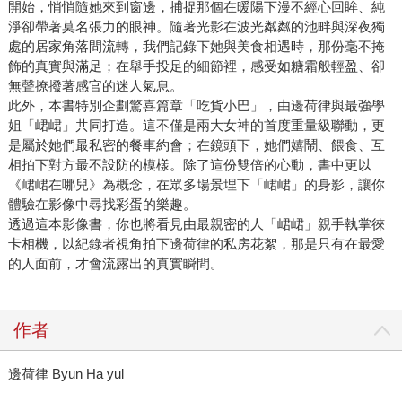
開始，悄悄隨她來到窗邊，捕捉那個在暖陽下漫不經心回眸、純
淨卻帶著莫名張力的眼神。隨著光影在波光粼粼的池畔與深夜獨
處的居家角落間流轉，我們記錄下她與美食相遇時，那份毫不掩
飾的真實與滿足；在舉手投足的細節裡，感受如糖霜般輕盈、卻
無聲撩撥著感官的迷人氣息。
此外，本書特別企劃驚喜篇章「吃貨小巴」，由邊荷律與最強學
姐「峮峮」共同打造。這不僅是兩大女神的首度重量級聯動，更
是屬於她們最私密的餐車約會；在鏡頭下，她們嬉鬧、餵食、互
相拍下對方最不設防的模樣。除了這份雙倍的心動，書中更以
《峮峮在哪兒》為概念，在眾多場景埋下「峮峮」的身影，讓你
體驗在影像中尋找彩蛋的樂趣。
透過這本影像書，你也將看見由最親密的人「峮峮」親手執掌徠
卡相機，以紀錄者視角拍下邊荷律的私房花絮，那是只有在最愛
的人面前，才會流露出的真實瞬間。
作者
邊荷律 Byun Ha yul