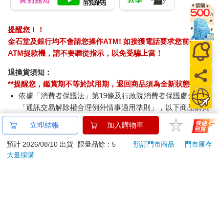
提醒您！！
金石堂及銀行均不會請您操作ATM! 如接獲電話要求您前往
ATM提款機，請不要聽從指示，以免受騙上當！
退換貨須知：
**提醒您，鑑賞期不等於試用期，退回商品須為全新狀態**
依據「消費者保護法」第19條及行政院消費者保護處公告之
「通訊交易解除權合理例外情事適用準則」，以下商品購買
後，除商品本身有瑕疵外，將不提供7天的猶豫期：
立即結帳
加入購物車
易於腐敗、保存期限較短或解約時即將逾期。（如：生
鮮食品）
預計 2026/08/10 出貨
限量品餘：5
預訂門市商品
門市庫存
依消費者要求所為之客製化給付。（客製化商品）
大量採購
報紙、期刊或雜誌。（含MOOK、外文雜誌）
經消費者拆封之影音商品或電腦軟體。
非以有形媒介提供之數位內容或一經提供即為完成之線
上服務，經消費者事先同意始提供。（如：電子書、電
子雜誌、下載版軟體、虛擬商品…等）