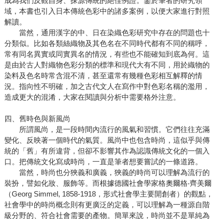
成為我們反觀自身、探源傳統的絕佳例證。鑒於筆者的研究領
域，本書也引入日本傳統色彩中的諸多案例，以便大家進行對照
解讀。
當然，通用漢字的中、日在染織色彩研究中存在的問題也十
分類似。比如各類絲織物及其色名在不同時代都有不同的稱呼，
常有同名異實或同實異名的情況，有些也不能確知到底為何。這
是由於古人對織物色彩分類的標準和現代大有不同，用於織物的
染料及色名時常含混不清，甚至還常有幾種色彩相互解釋的情
況。指向性不明確，加之古代文人在寫作中對色彩名稱的濫用，
造成更大的混淆，大家在閱讀與分析中需要格外注意。
四、舊時色與新風尚
所謂風尚，是一段時間內流行的風氣和習慣。它們往往充滿
變化、反映著一個時代的氣質。風尚中也包含時尚，這似乎與傳
統的「舊」有所違背，但卻不影響其作為認識傳統文化的一個入
口。把傳統文化寫成時尚，一直是筆者想要嘗試的一條道路。
當然，時尚也分狹義和廣義，狹義的時尚可以理解為流行的
裝扮，譬如化妝、服飾等。而根據德國社會學家格奧爾格‧齊美爾
（Georg Simmel, 1858-1918，形式社會學主要開創者）的觀點，
社會學中的時尚概念則有更廣泛的定義，可以理解為一種源自階
級分野的、符合社會需要的產物。簡單來說，時尚並不是單純為