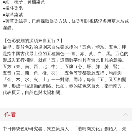
●紺，梔子、黃櫨染黃
●橡斗染皂
●紫草染紫
●藎草染綠等，已經採取媒染方法，媒染劑則視情況多用草木灰或
涅礬。
【色彩規則的源頭來自五行？】
最早，關於色彩的規則來自先秦以後的「五色」體系。五色，即
是指中國古代最上位的五種顏色──青、赤、黃、白、黑。五色的
形成與五行相關。就連「五」這個數字也具有無比非凡的意義。
五方（東、南、西、北、中）、五臟（心、肝、脾、肺、腎）、
五音（宮、商、角、徵、羽）、五色等等都源於五行，均能與
「金、木、水、火、土」一一對應。同時，每個「五」又互相關
聯，形成一張連動的網絡。比如，赤的紅色來自火，指示南方，
代表夏天，自然也與太陽相關。
作者
中日傳統色彩研究者，獨立策展人，「若啃肉文化」創始人，先