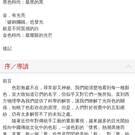
黑色時尚：最黑的黑
金，有光亮
「破銅爛鐵」也發光
銀是不同質感的白
金色時尚：最耀眼的光芒
後記
序／導讀
前言
色彩無處不在，尋常卻又神祕。我們能清楚地看到每一種顏
色，並大致知道它們的名字，但似乎又對它們一無所知。直到西
方物理學為我們提供了科學的解答，讓我們瞭解了光與色的關
係，知曉了色彩存在的原理。但是，人們對於視覺中的五彩繽
紛，仍有太多解答不了的未知之處。
隨著近些年對傳統手工藝的重新審視，越來越多的目光開始
投向中國傳統文化中的色彩，一波色彩的「懷舊」熱潮席捲而
來。其實，每一個「舊」也曾是閃閃發亮的「新」，對「舊」的