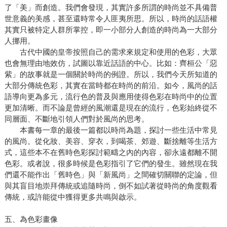
了「美」而創造。我們會發現，其實許多所謂的時尚並不具備普
世意義的美感，甚至還時常令人匪夷所思。所以，時尚的話語權
其實只被特定人群所掌控，即一小部分人創造的時尚為一大部分
人挪用。
古代中國的皇帝按照自己的需求來規定和使用的色彩，大眾
也會無理由地效仿，試圖以靠近話語的中心。比如：齊桓公「惡
紫」的故事就是一個關於時尚的例證。所以，我們今天所知道的
大部分傳統色彩，其實在當時都在時尚的前沿。如今，風尚的話
語導向更為多元，流行色的普及與應用使得色彩在時尚中的位置
更加清晰。而不論是曾經的風潮還是現在的流行，色彩始終從不
同層面、不斷地引領人們對於風尚的思考。
本書每一章的最後一篇都以時尚為題，探討一些生活中常見
的風尚。從化妝、美容、穿衣，到喝茶、郊遊、斷捨離等生活方
式，這些本不在舊時色彩探討範疇之內的內容，卻永遠都離不開
色彩。或者說，很多時候是色彩指引了它們的發生。雖然現在我
們還不能作出「舊時色」與「新風尚」之間確切關聯的定論，但
與其盲目地崇拜傳統或追隨時尚，倒不如試著從時尚的角度觀看
傳統，或許能從中獲得更多共鳴與啟示。
五、為色彩畫像