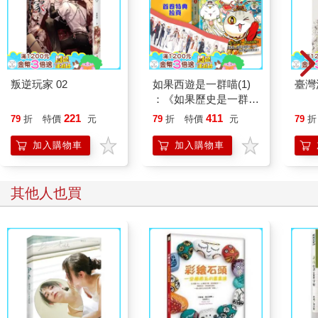
叛逆玩家 02
如果西遊是一群喵(1)
臺灣
：《如果歷史是一群
喵》作者最新力作，附
221
411
79
折
特價
元
79
折
特價
元
79
折
【首卷特典】拉頁
加入購物車
加入購物車
其他人也買