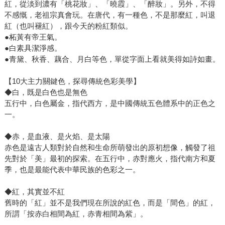
紅，從淡到濃有「桃花妝」、「曉霞」、「醉妝」。另外，不得
不感慨，老祖宗真會玩。在唐代，有一種色，不是那麼紅，叫退
紅（也叫褪紅），跟今天的粉紅類似。
●柘黃有帝王氣。
●白素具潔淨感。
●青黛、秋香、藕合、月白等色，單從字面上看就美得如詩如畫。
【10大主力關鍵色，探尋傳統色彩美學】
◆白，既是白色也是無色
五行中，白色屬金，指代西方，是中國傳統五色體系中的正色之
一。
◆赤，是血液、是火焰、是太陽
赤色是遠古人類對於自然和生命所萌發出的原初想像，觸發了祖
先對於「美」最初的探索。在五行中，赤對應火，指代南方和夏
季，也是最能代表中華民族的色彩之一。
◆紅，其實並不紅
舊時的「紅」並不是我們現在所說的紅色，而是「間色」的紅，
所謂「按赤白相間為紅，赤青相間為紫」。