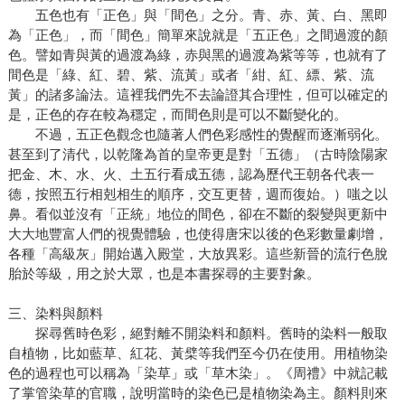
五色也有「正色」與「間色」之分。青、赤、黃、白、黑即
為「正色」，而「間色」簡單來說就是「五正色」之間過渡的顏
色。譬如青與黃的過渡為綠，赤與黑的過渡為紫等等，也就有了
間色是「綠、紅、碧、紫、流黃」或者「紺、紅、縹、紫、流
黃」的諸多論法。這裡我們先不去論證其合理性，但可以確定的
是，正色的存在較為穩定，而間色則是可以不斷變化的。
不過，五正色觀念也隨著人們色彩感性的覺醒而逐漸弱化。
甚至到了清代，以乾隆為首的皇帝更是對「五德」（古時陰陽家
把金、木、水、火、土五行看成五德，認為歷代王朝各代表一
德，按照五行相剋相生的順序，交互更替，週而復始。）嗤之以
鼻。看似並沒有「正統」地位的間色，卻在不斷的裂變與更新中
大大地豐富人們的視覺體驗，也使得唐宋以後的色彩數量劇增，
各種「高級灰」開始邁入殿堂，大放異彩。這些新晉的流行色脫
胎於等級，用之於大眾，也是本書探尋的主要對象。
三、染料與顏料
探尋舊時色彩，絕對離不開染料和顏料。舊時的染料一般取
自植物，比如藍草、紅花、黃檗等我們至今仍在使用。用植物染
色的過程也可以稱為「染草」或「草木染」。《周禮》中就記載
了掌管染草的官職，說明當時的染色已是植物染為主。顏料則來