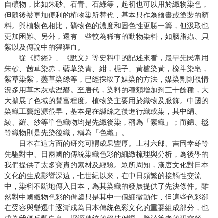
自礦物，比如朱砂、石青、石綠等，起初也可以用於織物染色，
但隨後被更加便利的植物染所替代，基本只作為繪畫或塗裝的顏
料。與植物色相比，礦物色的濃度和固色性更勝一籌，但汲取也
更加困難。另外，還有一些較為稀有的動物染料，如胭脂蟲、貝
紫以及傳說中的猩猩血。
從《詩經》、《說文》等史料中的記述來看，最早先民常用
朱砂、茜草染赤，藍草染青、紺，梔子、黃櫨染黃，橡斗染皂，
紫草染紫，藎草染綠等，已經採取了媒染的方法，媒染劑則視情
況多用草木灰或涅礬。至唐代，染料的種類增加到三十餘種，大
大擴展了色域的豐富程度。植物染主要用於織物及服飾。中國的
染織工藝起源很早，基本是在繅絲之後進行織或染，其中絹、
綾、羅、紗等單色織物均是先織後染，稱為「素織」；而錦、毯
等織物則是先染後織，稱為「色織」。
日本在這方面的研究可謂成果豐厚。上村六郎、吉岡幸雄等
先驅對中、日兩國的傳統染織色彩的細緻梳理與分析，為後學的
我們提供了太多寶貴的素材及經驗。眾所周知，漢唐文化對日本
文化的生成影響深遠，七世紀以來，在中日頻繁的接觸性交流
中，染料不斷地傳入日本，為其染織的發展提供了先決條件。雖
然對中國織物色彩的借鑒只是其中一個細微動作，但這些色彩卻
在受容與變遷中逐漸成為日本傳統色彩文化的重要組成部分，也