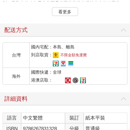
製。藍染中的致色元素主要是從藍草葉莖中提煉出來的靛藍素。
藍染時要先經過水浸藍草這一發酵工藝，過濾後提取藍草中
看更多
的藍汁，再透過石灰來製造合適的酸鹼條件，最終在空氣中重新
氧化成靛藍而固著於纖維上。在家中設置一口小染缸，完成重要
的工序便可將之擱置一旁去閒談說笑，獨一無二的藍染圖案很快
配送方式
就能誕生。
國內宅配：本島、離島
●開啟青轉藍的唐朝
雖然染出藍色並不難，但若要製造出富於變化的「藍」則是
到店取貨：
台灣
不限金額免運費
對匠人技藝與審美的考驗。專家透過對吐魯番出土絲綢的研究發
現，唐代利用藍草染出的青藍色，就有蛋青、天青、翠藍、寶
國際快遞：全球
藍、赤青和藏青六種。經過分析，大致可知染青藍色要用菘藍、
海外
木藍兩種藍草。唐代染色與印花是在不同的機構，唐代官設的染
港澳店取：
織署就專門針對色彩進行劃分，「青」的染色過程應該就在染織
署內完成。而內廷的染坊則既可染色也可染花紋。唐代流行的印
詳細資料
花方式有絞纈、夾纈、蠟纈、灰纈的防染法，也有直接利用型板
或手繪的印花方法。雖然唐代的印花極具特色，但藍色並不是這
類花紋中最為常用的色彩。不過唐代卻開始了藍色色名從「青」
語言
中文繁體
裝訂
紙本平裝
到「藍」的轉變。
在唐代，青用於服飾中基本上指的是藍色。《舊唐書》中記
ISBN
9786267831328
分級
普通級