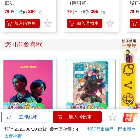
療法
（應用篇）
場正
生、
284
395
79
折
特價
元
79
折
特價
元
79
折
危機
加入購物車
加入購物車
您可能會喜歡
KinKi Kids近畿小子
小書痴的下剋上：漢娜
吉伊
立即結帳
加入購物車
KANZAI BOYB 初回版
蘿蕾貴族院五年級生Ⅱ
筆器
預計 2026/08/10 出貨
參考庫存量：4
預訂門市商品
門市庫存
B（CD＋GOODS）
965
253
特價
元
79
折
特價
元
95
折
大量採購