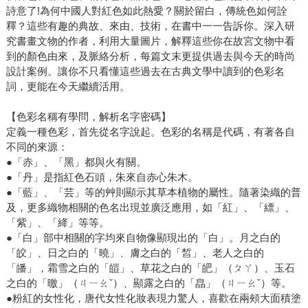
詩意了!為何中國人對紅色如此熱愛？關於留白，傳統色如何詮
釋？這些有趣的典故、來由、技術，在書中一一告訴你。深入研
究書畫文物的作者，利用大量圖片，解釋這些你在故宮文物中看
到的顏色由來，及脈絡分析，每篇文末更提供過去與今天的時尚
設計案例。讓你不只看懂這些過去在古典文學中讀到的色彩名
詞，更能在今天繼續活用。
【色彩名稱有學問，解析名字密碼】
定義一種色彩，首先從名字說起。色彩的名稱是代碼，有著各自
不同的來源：
●「赤」、「黑」都與火有關。
●「丹」是指紅色石頭，朱來自赤心朱木。
●「藍」、「芸」等的艸則顯示其草本植物的屬性。隨著染織的普
及，更多織物相關的色名出現並廣泛應用，如「紅」、「縹」、
「紫」、「絳」等等。
●「白」部中相關的字均來自物像顯現出的「白」。月之白的
「皎」、日之白的「曉」、膚之白的「皙」、老人之白的
「皤」，霜雪之白的「皚」、草花之白的「皅」（ㄆㄚ）、玉石
之白的「曒」（ㄐㄧㄠˇ）、顯露之白的「皛」（ㄐㄧㄠˇ）等。
●粉紅的女性化，唐代女性化妝表現力驚人，喜歡在兩頰大面積塗