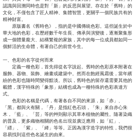
認識與回溯同時也是對「新」的反思與展望。存在於「舊時」的
文化，不僅包含了匠人精神、集體智慧，更關乎一個民族共有的
精神財富。
原版書名《舊時色》，指的是中國傳統色彩。這些誕生於中
華大地的色彩，在歷經數千年生長、傳承與演變後，逐漸聚集形
成一個體量龐大、結構繁複的家族，其中的每一位成員都如同一
個鮮活的生命體，有著自己的前世今生。
一、色彩的名字從何而來
定義一種色彩，首先得從名字說起。舊時的色彩原本附著在
服飾、器物、裝飾、繪畫或建築中。然而在飽經風霜後，當年繽
紛的色彩也隨時間變得黯淡。所以，舊時色的留存還需要其他的
載體，漢字特殊的「象形」結構也成為一種特殊的色彩表達方
式。
色彩的名稱是代碼，有著各自不同的來源，如「赤」、
「黑」都與火有關，「丹」是指紅色石頭，「朱」來自赤心朱
木，「藍」、「芸」等的艸則顯示其草本植物的屬性。隨著染織
的普及，更多織物相關的色名出現並廣泛應用，如「紅」、
「縹」、「紫」、「絳」等等。正因為漢字造字的特性，我們很
容易找到這些色名誕生的由來。