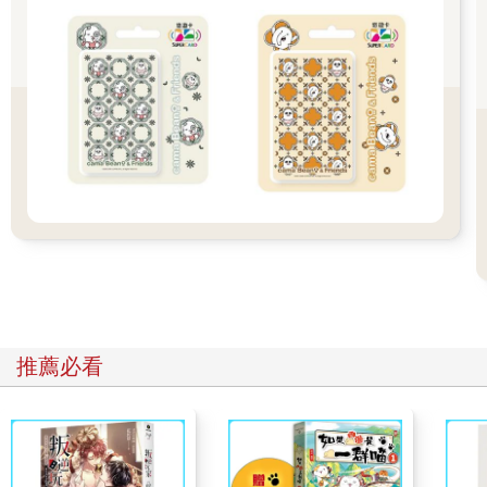
年號，故得此名。雖然清代的景泰藍中藍色的使用並不比其他色
彩多，色相也無特殊之處，但對比景泰藍工藝最常用的六種藍色
中最深的「深藍」與最淺的「亮青」，便可以看出清代的「藍」
的確是深於「青」的。
當然，在數位化時代，一種顏色是藍還是青其實已不那麼重
要。現代工業文明將種類更豐富、色澤更鮮豔的化學染料輸入並
應用，而延續千年的天然染料、顏料，包括藍染在內的許多手工
藝已不再為製造而存在。「手作」的興起也並不能帶來所謂的復
興。不過出於好奇也好，興趣也罷，若能在眼睛習慣了色相穩
定、著色均勻的機器色的同時，重新尋味天然色彩的偶然與變
化，也不失為一種奇妙的體驗。
推薦必看