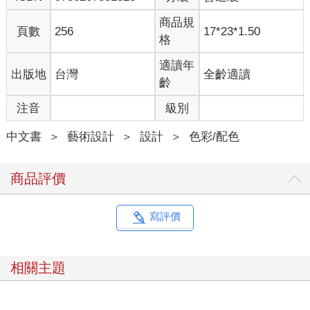
載著皇后褘衣「以深青織成為之」、皇太子妃服則以「青質」，
顯然「深青」地位更高。龍朔二年，從司禮少常伯孫茂道「舊令
商品規
頁數
256
17*23*1.50
六品、七品著綠，八品、九品著青，深青亂紫」的奏報來看，唐
格
代的「青」中綠色成分相對較少，應該是類似如今寶藍的顏色。
而此時的唐詩中已經出現了代表色彩的「藍」字。比如白居易的
適讀年
出版地
台灣
全齡適讀
「春來江水綠如藍」、杜甫的「藍水遠從千澗落」，而韋應物
齡
「長懷舊卷映藍衫」中的藍衫與《琵琶行》中的青衫雖無實質差
注音
級別
別，但也可以看出藍此時已作為獨立色名存在了。
中文書
＞
藝術設計
＞
設計
＞
色彩/配色
●善變的青，剪不斷、理還亂的藍青關係
五代和凝的《河滿子》中有「卻愛藍羅裙子，羨他長束纖
腰」的句子，指向性更為明確。宋時，藍的使用已經很普泛，在
商品評價
詩文中多用於形容水色。比如王安石的「柔藍一水縈花草」、黃
庭堅的「山潑黛，水挼藍」。還有類似「揉藍衫子杏黃裙」等展
現藍色與其他顏色搭配的描述。宋代王道志的《絕句》中還出現
寫評價
了「雨過天青似蔚藍」這樣以色彩互為解釋的文字。蔚藍一詞雖
也出現在杜甫的詩句中用來形容天色，但宋代時，除蔚藍外，對
於藍色也有了深藍、淺藍、藍青的細化與梳理，在唐代的基礎上
相關主題
更進了一步。
說到底，藍是從青中生發出的枝椏，但二者的關係卻剪不
斷、理還亂。清代陳瀏《匋雅》中有記：「藍色之最淡者，曰天