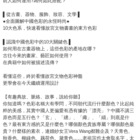
前人如何運用?為何如此搭配？
▌從古畫、器物、服飾、妝容、文學 ▌
●全面圖解中國色彩的永恆時尚●
10大色系，快速看懂故宮文物書畫的東方色彩
▌認識中國色彩中的10大關鍵色 ▌
如何用在古畫器物上，這些色彩的產地在哪？
古往今來的畫家、藝匠如何使用？
在典籍中如何被描述流傳？
看懂這些，終於看懂故宮文物色彩神髓
更學會在今天繼續運用設計
【有趣典故、脈絡、故事，說給你聽】
你知道嗎？色彩名稱大有學問，不同朝代流行什麼顏色？比起純
粹的美感，其實中國人更偏愛有憑有據的「漂亮」？中國不講三
原色而是五行色？「玄」、「纁」、「緅」、「緇」到底是什
色？最有東方感的又是什麼色？哪個顏色貴族專屬？哪個顏色最
貴？什麼樣的素衣，連婚紗女王Vera Wang都難企及？天青色、
秋香色、柳綠色、藕荷色、黛青色……老祖宗也太會取名字，太