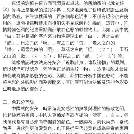
東漢的許慎在這方面可謂貢獻卓越。他所編撰的《說文解
字》算得上是最早的漢語字典，系統地展現了舊時色彩誕生及演
變的過程。在許慎搜羅的二百多個顏色詞中，不僅有現今仍在使
用的，還包括當時使用而後消失不見或解作別義的。這其中，許
慎對顏色詞的記述重點顯然放在色彩的載體物上。比如，其中的
「白」部中相關的字均來自物像顯現出的「白」。月之白的
「皎」、日之白的「曉」、膚之白的「皙」、老人之白的
「皤」，霜雪之白的「皚」、草花之白的「皅」（ㄆㄚ）、玉石
之白的「皦」（ㄐㄧㄠˇ）、顯露之白的「皛」（ㄐㄧㄠˇ）等。
這樣的記述方法充分契合「近取諸身，遠取諸物」的原則。
所以我們可以認為，舊時色正是初生於「物」，逐漸抽離才最終
轉化成為抽象形態的色彩。因此，我們在分析中國色彩時，不能
將色彩的外觀與內面割裂開來，否則便可能無法觸及這些色彩發
生時最原初的部分了。
二、色彩分等級
中國式的審美，時常遊走於感性的無限與理性的極致之間。
比起純粹的美感，中國人更偏愛有憑有據的「漂亮」。自古，每
朝每代都有自己崇尚或偏愛的顏色。一般認為，周代尚赤，秦代
尚黑，唐代則更偏愛黃色，也正是從唐代起黃色成為皇帝的專用