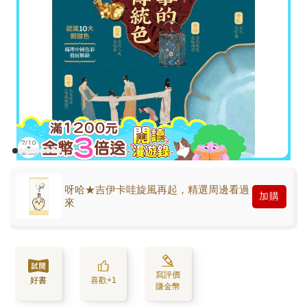
呀哈★吉伊卡哇旋風再起，精選周邊看過
加購
來
寫評價
好書
喜歡+1
賺金幣