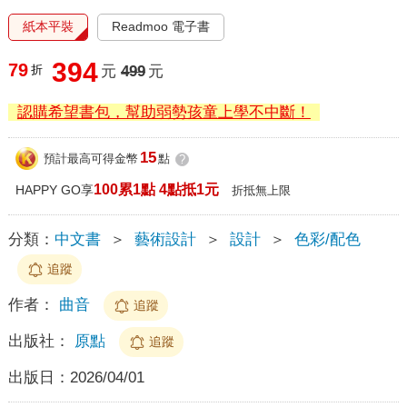
紙本平裝
Readmoo 電子書
394
79
折
元
499
元
認購希望書包，幫助弱勢孩童上學不中斷！
15
預計最高可得金幣
點
?
100累1點 4點抵1元
HAPPY GO享
折抵無上限
分類：
中文書
＞
藝術設計
＞
設計
＞
色彩/配色
追蹤
作者：
曲音
追蹤
出版社：
原點
追蹤
出版日：
2026/04/01