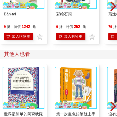
Bàn-tāi
彩繪石頭
飛逸
1242
252
9
折
特價
元
9
折
特價
元
79
折
加入購物車
加入購物車
其他人也看
世界最簡單的阿育吠陀
第一次畫色鉛筆就上手
沒有