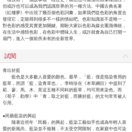
但或許也可以成為我們認識世界的另一種方法。中國古典名著
《紅樓夢》中出現了幾百個色彩詞彙，如果我們從色彩的角度去
發現它，定能尋到很多不一樣的情結吧。色彩知識並不是唯一，
對色彩的感受其實更加關鍵。期盼大家以色彩為媒去重識傳統，
在生活中感悟色彩，在色彩中體味人生，或許就會為自己打開一
扇門，進入一個前所未有的全新世界。
試閱
青出於藍
藍色是大多數人喜愛的顏色。最早，「藍」僅是指染青用的
藍草，所謂「藍，染青草也」。李時珍在《本草綱目》中提到了
菘、蓼、馬、木、莧這五種不同科的藍草，均可用來染色。而
《荀子．勸學》中「青，取之於藍，而勝於藍」的文句常常被人
引用。
●民藝藍染的興起
隨著近些年「民藝」的興起，藍染工藝似乎也成為年輕人喜
愛的新風尚。藍染並不複雜，不太受空間限制，在家庭中也可染