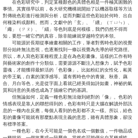
在色彩研究中，判定某種顏色的具體色相是一件極其困難的
事情。其實很早以前，各大研究機構就開始了以機器取樣等方法
對傳統色彩進行檢測與分析，從而判斷這些色彩始於何時、出自
何種染料或顏料。然而，文獻中的「玄」、「纁」（ㄒㄩㄣ）、
「緅」（ㄗㄡ）、「緇」等色到底是何模樣，我們仍然不得而
知，要想一睹它們的真容，除非能練就穿越時空的本領。
可能源於長期從事繪畫相關的工作，筆者對舊時色彩的視覺
部分始終無法忽視，也逐漸找到一條以視覺為先導的研究路徑。
所以，本人寫色彩某種程度上是在為色彩畫像。這樣的工作有時
與藝術家的創作十分類似，需要源源不斷注入想像力，賦予色彩
靈魂，才能獲得最鮮活的「色彩像」。比如粉紅的女性化，柘黃
的帝王氣，白素的潔淨感等。還有舊時色中的青黛、秋香、藕
合、月白等色，光是從字面上看就已經美得如詩如畫，神祕的氣
質和詩意的美感也成為了描繪它們的基調。
但無論如何，定義一種色彩無法做到絕對的「像」。色彩的
情感表現是靠人的聯想得到的，色彩有時只是大腦在解讀外部訊
息的一種內在反應，每個人看到的色彩都不太一樣。所以，給色
彩的畫像可能就有那麼點表現主義的意思，雖有具體形象，卻沒
有標準答案。
一種色彩，在今天可能是一個色名或一個數值，一件物品或
一種技術，一個故事或一段歷史，當然也可能僅出自某種感性，