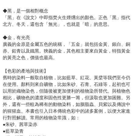
◆黑，是一個相對概念
「黑」在《說文》中即指焚火生煙燻出的顏色。正色「黑」指代
北方、冬天，還包含「無光」，也就是「暗」的意思。
◆金，有光亮
廣義的金原是金屬五色的統稱，「五金」就包括金黃、銀白、銅
赤、鉛青以及鐵黑。狹義的金，其色相主要來自黃金，特指黃金
的黃亮之色，價值也最高。
【色彩的產地與技術】
舊時的染料一般取自植物，比如藍草、紅花、黃檗等我們至今仍
在使用。顏料則來自礦物，比如朱砂、石青、石綠等，起初也可
以用於織物染色，但隨後被更加便利的植物染所替代。與植物色
相比，礦物色的濃度和固色性更勝一籌，但汲取也更加困難。另
外，還有一些較為稀有的動物染料，如胭脂蟲、貝紫以及傳說中
的猩猩血。本書也引入日本傳統色彩中的諸多案例，以便大家進
行對照解讀。常用的植物染常識，如：
●朱砂、茜草染赤
●藍草染青