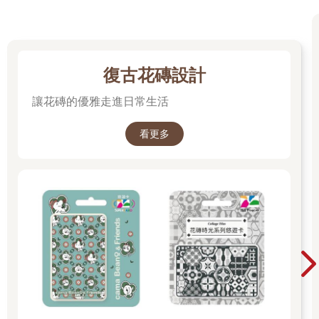
青。青色之較濃者，曰天藍。」這個描述乍看令人迷惑，但也可
以理解為清代的藍較青更為濃重。我們可以認為，實際使用中的
青和藍在指代藍色的色相時並沒有明顯差異，只是根據使用者不
同的習慣來命名罷了。
復古花磚設計
●從景泰藍看出藍深於青
讓花磚的優雅走進日常生活
只不過「青」這個詞太過於善變，是藍、是綠還是黑，一定
要分語境解讀才好辨明。比如清代李漁在《閒情偶寄》中專門談
看更多
到了「青、藍」之別，曰：「記予幼時觀場，凡遇秀才趕考及謁
見當塗貴人，所衣之服，皆青素圓領，未有著藍衫者……近則藍
衫與青衫並用，即以之別君子小人。」在李漁看來，即使是戲
劇，以「青、藍」服飾劃分角色人品乃是衣著惡習。這裡的青是
「青素」，所以既不是藍也不是綠，而是黑。而成語「青紅皂
白」則根據黑白的對應關係來表義，「青紅」應當是指綠和紅，
也並非藍。
再來看看「景泰藍」。現在常被人們用來裝點家庭生活的景
泰藍，舊時可是帝王家的奢侈之物。景泰藍工藝大約是在元代時
從今天的阿拉伯地區遠道而來。名稱中的藍，起初是因為這種
「掐絲琺瑯器」的主體釉色基本以藍色為主，故以「琺藍」、
「發藍」稱之，也就是今天所說的琺瑯，再加上明朝「景泰」的