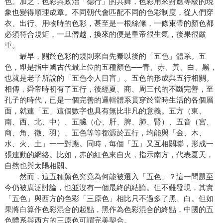
色。加之，色彩與政治「德行」的共舞，色彩用來對應等級的現
象也變得順理成章。不同朝代會匹配不同的色彩制度，從人們穿
衣、出行、用物時的色彩，甚至是一根絲絛，一條束帶的顏色都
必須符合規矩，一旦僭越，換來的便是皇帝很生氣，後果很嚴
重。
最早，關於色彩的規則來自先秦以後的「五色」體系。五
色，即是指中國古代最上位的五種顏色──青、赤、黃、白、黑，
也就是老子所說的「五色令人目盲」。五色的形成與五行相關。
相傳，舜帝時初有了五行，後經夏、商、周三代的不斷完善，至
孔子的時代，已是一個完善的邏輯體系貫穿於當時生活的各個層
面，就連「五」這個數字也具有無比非凡的意義。五方（東、
南、西、北、中）、五臟（心、肝、脾、肺、腎）、五音（宮、
商、角、徵、羽）、五色等等都源於五行，均能與「金、木、
水、火、土」一一對應。同時，每個「五」又互相關聯，形成一
張連動的網絡。比如，赤的紅色來自火，指示南方，代表夏天，
自然也與太陽相關。
然而，這五種顏色究竟為何能被選入「五色」？這一問題至
今仍被廣泛討論，也並沒有一個最終的結論。但不難發現，其實
「五色」與西方的色彩「三原色」相比只不過多了黑、白。但如
果將白算作色彩混合的起點，黑作為色彩混合的終點，中國的五
色體系與西方的三原色可謂完美契合。