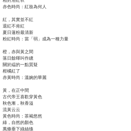
相對浴紅衣
赤色時尚：紅妝為何人
紅，其實並不紅
退紅不肯紅
夏日蓮粉最清新
粉紅時尚：當「弱」成為一種力量
橙，赤與黃之間
落日餘暉叫作纁
關於緼的一點質疑
柑橘紅了
赤黃時尚：溫婉的華麗
黃，在正中間
古代帝王喜歡穿黃色
秋色漸，秋香溢
流黃云云
黃色時尚：茶褐悠然
綠，自然的顏色
萬條垂下綠絲绦