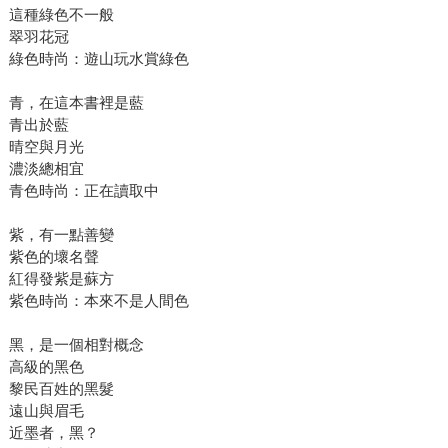
這種綠色不一般
翠羽花冠
綠色時尚：遊山玩水賞綠色
青，在這本書裡是藍
青出於藍
晴空與月光
濃淡總相宜
青色時尚：正在讀取中
紫，有一點善變
紫色的壞名聲
紅得發紫是蘇方
紫色時尚：本來不是人間色
黑，是一個相對概念
高級的黑色
黎民百姓的黑髮
遠山與眉毛
近墨者，黑？