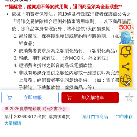
**提醒您，鑑賞期不等於試用期，退回商品須為全新狀態**
依據「消費者保護法」第19條及行政院消費者保護處公告之
「通訊交易解除權合理例外情事適用準則」，以下商品購買
後，除商品本身有瑕疵外，將不提供7天的猶豫期：
易於腐敗、保存期限較短或解約時即將逾期。（如：生
鮮食品）
依消費者要求所為之客製化給付。（客製化商品）
報紙、期刊或雜誌。（含MOOK、外文雜誌）
經消費者拆封之影音商品或電腦軟體。
非以有形媒介提供之數位內容或一經提供即為完成之線
上服務，經消費者事先同意始提供。（如：電子書、電
子雜誌、下載版軟體、虛擬商品…等）
已拆封之個人衛生用品。（如：內衣褲、刮鬍刀、除毛
立即結帳
加入購物車
刀…等）
※ 2026夏季暢銷展-時報2書75折
若非上列種類商品，均享有到貨7天的猶豫期（含例假
日）。
預計 2026/08/12 出貨
購買後進貨
預訂門市商品
門市庫存
大量採購
辦理退換貨時，商品（組合商品恕無法接受單獨退貨）必須
是您收到商品時的原始狀態（包含商品本體、配件、贈品、