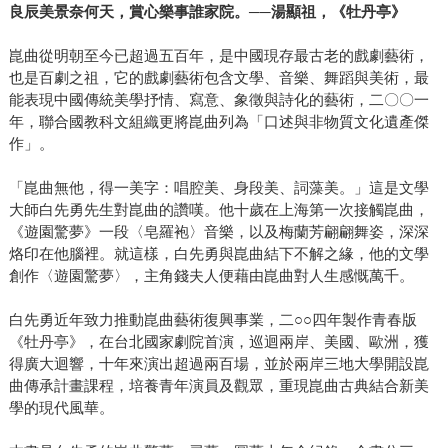
良辰美景奈何天，賞心樂事誰家院。──湯顯祖，《牡丹亭》
崑曲從明朝至今已超過五百年，是中國現存最古老的戲劇藝術，
也是百劇之祖，它的戲劇藝術包含文學、音樂、舞蹈與美術，最
能表現中國傳統美學抒情、寫意、象徵與詩化的藝術，二〇〇一
年，聯合國教科文組織更將崑曲列為「口述與非物質文化遺產傑
作」。
「崑曲無他，得一美字：唱腔美、身段美、詞藻美。」這是文學
大師白先勇先生對崑曲的讚嘆。他十歲在上海第一次接觸崑曲，
《遊園驚夢》一段〈皂羅袍〉音樂，以及梅蘭芳翩翩舞姿，深深
烙印在他腦裡。就這樣，白先勇與崑曲結下不解之緣，他的文學
創作〈遊園驚夢〉，主角錢夫人便藉由崑曲對人生感慨萬千。
白先勇近年致力推動崑曲藝術復興事業，二○○四年製作青春版
《牡丹亭》，在台北國家劇院首演，巡迴兩岸、美國、歐洲，獲
得廣大迴響，十年來演出超過兩百場，並於兩岸三地大學開設崑
曲傳承計畫課程，培養青年演員及觀眾，重現崑曲古典結合新美
學的現代風華。