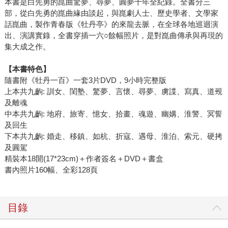
本書是白先勇的崑曲驚夢、尋夢、圓夢十年全紀錄。全書分三
部，從白先勇的崑曲緣由談起，與崑劇人士、歷史學者、文學家
話崑曲，製作青春版《牡丹亭》的來龍去脈，在全球各地巡迴演
出、演講實錄，全書穿插一六○餘幅照片，是對崑曲傳承與再現的
集大成之作。
【本書特色】
隨書附《牡丹一百》一套3片DVD，9小時完整版
上本共九齣: 訓女、閨塾、驚夢、言懷、尋夢、虜諜、寫真、道覡
及離魂
中本共九齣: 地府、旅寄、憶女、拾畫、魂遊、幽媾、淮警、冥誓
及回生
下本共九齣: 婚走、移鎮、如杭、折寇、遇母、淮泊、索元、硬拷
及圓駕
精裝本18開(17*23cm)＋作者簽名＋DVD＋書盒
書內照片160幅、全彩128頁
目錄