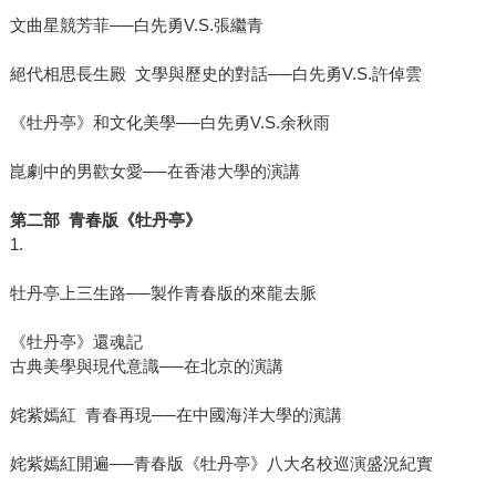
文曲星競芳菲──白先勇V.S.張繼青
絕代相思長生殿 文學與歷史的對話──白先勇V.S.許倬雲
《牡丹亭》和文化美學──白先勇V.S.余秋雨
崑劇中的男歡女愛──在香港大學的演講
第二部 青春版《牡丹亭》
1.
牡丹亭上三生路──製作青春版的來龍去脈
《牡丹亭》還魂記
古典美學與現代意識──在北京的演講
姹紫嫣紅 青春再現──在中國海洋大學的演講
姹紫嫣紅開遍──青春版《牡丹亭》八大名校巡演盛況紀實