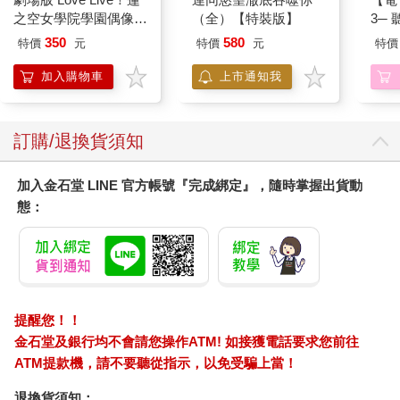
之空女學院學園偶像俱
（全）【特裝版】
3─
樂部 Bloom Garden
現自
350
580
特價
元
特價
元
特價
Party單人套票
加入購物車
上市通知我
訂購/退換貨須知
加入金石堂 LINE 官方帳號『完成綁定』，隨時掌握出貨動
態：
提醒您！！
金石堂及銀行均不會請您操作ATM! 如接獲電話要求您前往
ATM提款機，請不要聽從指示，以免受騙上當！
退換貨須知：