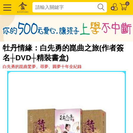
0
牡丹情緣：白先勇的崑曲之旅(作者簽
名┼DVD┼精裝書盒)
白先勇的崑曲驚夢、尋夢、圓夢十年全紀錄