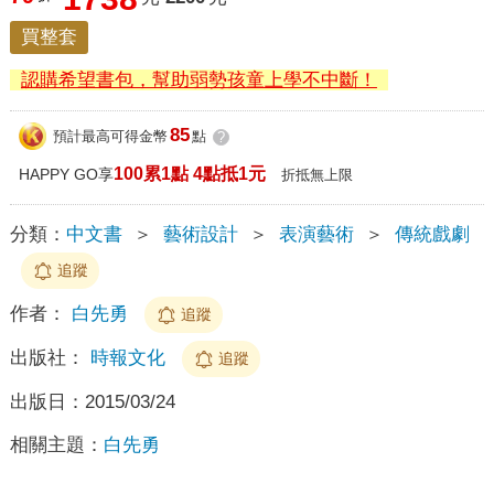
買整套
認購希望書包，幫助弱勢孩童上學不中斷！
85
預計最高可得金幣
點
?
100累1點 4點抵1元
HAPPY GO享
折抵無上限
分類：
中文書
＞
藝術設計
＞
表演藝術
＞
傳統戲劇
追蹤
作者：
白先勇
追蹤
出版社：
時報文化
追蹤
出版日：
2015/03/24
相關主題：
白先勇