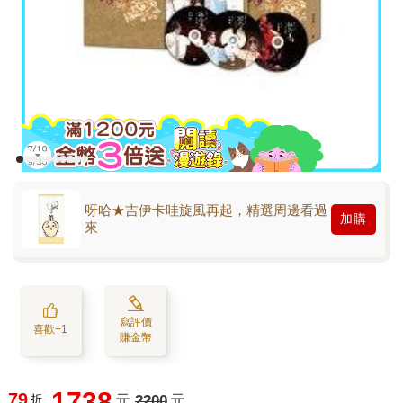
呀哈★吉伊卡哇旋風再起，精選周邊看過
加購
來
寫評價
喜歡+1
賺金幣
1738
79
折
元
2200
元