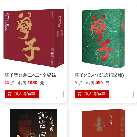
孽子舞台劇二○二○全紀錄
孽子(40週年紀念精裝版)
1980
450
66
折
特價
元
9
折
特價
元
加入購物車
加入購物車