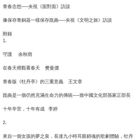
青春念想──央視《面對面》訪談
像保存青銅器一樣保存崑曲──央視《文明之旅》訪談
附錄
1.
守護 余秋雨
在春天裡觀看春天 樊曼儂
青春版《牡丹亭》的三重意義 王文章
崑曲是一個仍然充滿生命力的傳統──致中國文化部孫家正部長
十年辛苦，十年有成 李婷
2.
來自一個女孩的夢之泉，長達九小時耳眼銷魂的歌劇體驗，牡丹