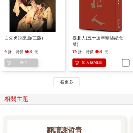
白先勇說崑曲(二版)
臺北人(五十週年精裝紀念
版)
558
458
9
折
特價
元
79
折
特價
元
停售
加入購物車
看更多
相關主題
翻讀謝哲青