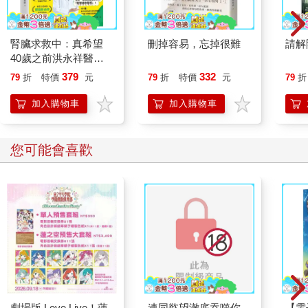
腎臟求救中：真希望
刪掉容易，忘掉很難
請解
40歲之前洪永祥醫師
就告訴我這些事
379
332
79
折
特價
元
79
折
特價
元
79
折
加入購物車
加入購物車
您可能會喜歡
劇場版 Love Live！蓮
連同慾望澈底吞噬你
【電