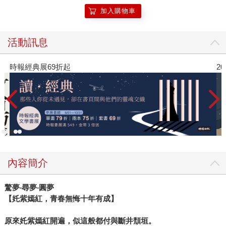
加入購物車
活動訊息
時報經典展69折起
2
內容簡介
驚夢‧尋夢‧圓夢
【奼紫嫣紅，青春無悔十年有成】
原來奼紫嫣紅開遍，似這般都付與斷井頹垣。