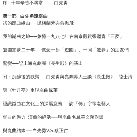
序 十年辛苦不尋常 白先勇
第一部 白先勇說崑曲
我的崑曲緣由──憶梅蘭芳與俞振飛
我的崑曲之旅──兼憶一九八七年在南京觀賞張繼青「三夢」
遊園驚夢二十年──懷念一起「遊園」、一同「驚夢」的朋友們
驚變──記上海崑劇團《長生殿》的演出
附：沉醉後的歡聚──白先勇與崑劇界人士談《長生殿》 陸士清
讓《牡丹亭》重現崑曲風華
認識崑曲在文化上的深層意義──訪「傳」字輩老藝人
崑曲的魅力 演藝的絕活──與崑曲名旦華文漪對談
與崑曲結緣──白先勇V.S.蔡正仁