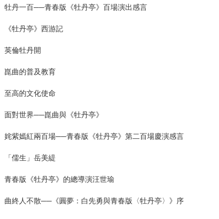
牡丹一百──青春版《牡丹亭》百場演出感言
《牡丹亭》西游記
英倫牡丹開
崑曲的普及教育
至高的文化使命
面對世界──崑曲與《牡丹亭》
姹紫嫣紅兩百場──青春版《牡丹亭》第二百場慶演感言
「儒生」岳美緹
青春版《牡丹亭》的總導演汪世瑜
曲終人不散──《圓夢：白先勇與青春版〈牡丹亭〉》序