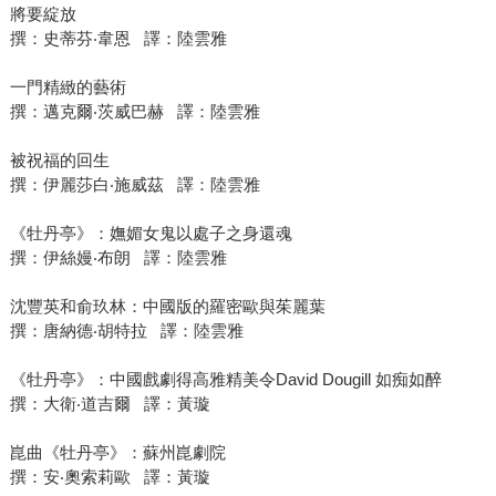
將要綻放
撰：史蒂芬‧韋恩 譯：陸雲雅
一門精緻的藝術
撰：邁克爾‧茨威巴赫 譯：陸雲雅
被祝福的回生
撰：伊麗莎白‧施威茲 譯：陸雲雅
《牡丹亭》：嫵媚女鬼以處子之身還魂
撰：伊絲嫚‧布朗 譯：陸雲雅
沈豐英和俞玖林：中國版的羅密歐與茱麗葉
撰：唐納德‧胡特拉 譯：陸雲雅
《牡丹亭》：中國戲劇得高雅精美令David Dougill 如痴如醉
撰：大衛‧道吉爾 譯：黃璇
崑曲《牡丹亭》：蘇州崑劇院
撰：安‧奧索莉歐 譯：黃璇