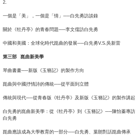
2.
一個是「美」，一個是「情」──白先勇訪談錄
關於《牡丹亭》的青春問題──李文儒訪白先勇
中國和美國：全球化時代崑曲的發展──白先勇V.S.吳新雷
第三部 崑曲新美學
琴曲書畫──新版《玉簪記》的製作方向
崑曲與中國抒情詩的傳統──從平面到立體
傳統與現代──從青春版《牡丹亭》及新版《玉簪記》的製作講起
白先勇的崑曲新美學：從《牡丹亭》到《玉簪記》──陳怡蓁專訪
白先勇
崑曲應該成為大學教育的一部分──白先勇、葉朗對話崑曲傳承