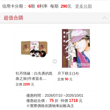
信用卡分期：
6
期
0
利率 每期
290
元
更多分期
超值合購
牡丹情緣：白先勇的崑
月下棋士(14)
曲之旅(作者簽名
定價
90
元
┼DVD┼精裝書盒)
定價
2200
元
優惠時間：2026/07/10 ~2026/10/01
優惠組合價：
75
折
特價
1718
元
※實際價格依購物車結帳為主