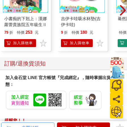
小書痴的下剋上：漢娜
吉伊卡哇吸水杯墊(吉
驀然
蘿蕾貴族院五年級生Ⅱ
伊卡哇)
253
180
79
折
特價
元
9
折
特價
元
特價
加入購物車
加入購物車
訂購/退換貨須知
加入金石堂 LINE 官方帳號『完成綁定』，隨時掌握出貨動
態：
提醒您！！