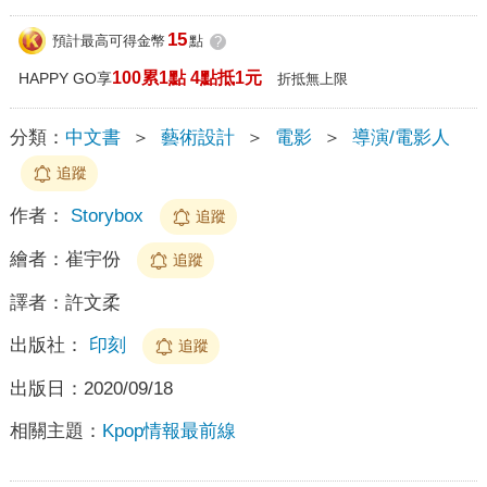
15
預計最高可得金幣
點
?
100累1點 4點抵1元
HAPPY GO享
折抵無上限
分類：
中文書
＞
藝術設計
＞
電影
＞
導演/電影人
追蹤
作者：
Storybox
追蹤
繪者：
崔宇份
追蹤
譯者：
許文柔
出版社：
印刻
追蹤
出版日：
2020/09/18
相關主題：
Kpop情報最前線