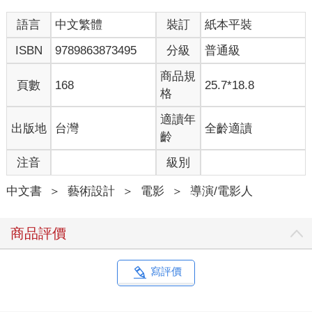
語言
中文繁體
裝訂
紙本平裝
ISBN
9789863873495
分級
普通級
商品規
頁數
168
25.7*18.8
格
適讀年
出版地
台灣
全齡適讀
齡
注音
級別
中文書
＞
藝術設計
＞
電影
＞
導演/電影人
商品評價
寫評價