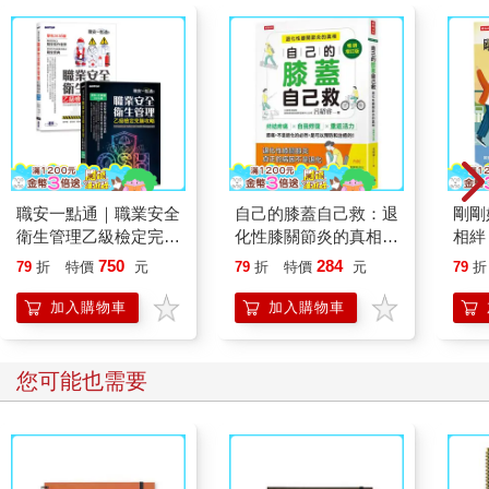
職安一點通｜職業安全
自己的膝蓋自己救：退
剛剛
衛生管理乙級檢定完勝
化性膝關節炎的真相
相絆
攻略｜2026版(套書)
【暢銷增訂版】
要的
750
284
79
折
特價
元
79
折
特價
元
79
折
加入購物車
加入購物車
您可能也需要