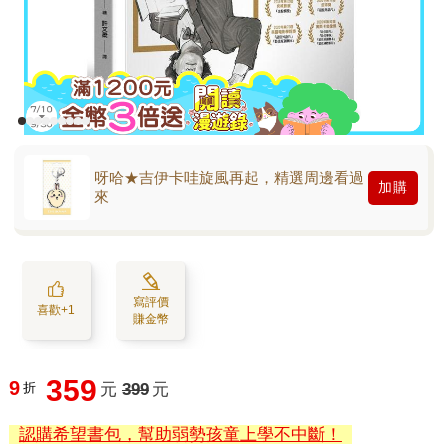
呀哈★吉伊卡哇旋風再起，精選周邊看過
加購
來
寫評價
喜歡+1
賺金幣
359
9
折
元
399
元
認購希望書包，幫助弱勢孩童上學不中斷！