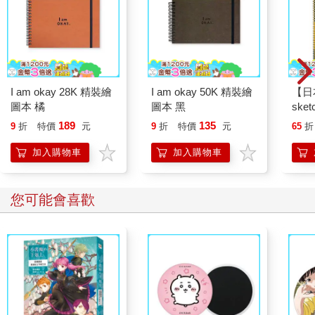
I am okay 28K 精裝繪
I am okay 50K 精裝繪
【日本
圖本 橘
圖本 黑
sket
本 
189
135
9
折
特價
元
9
折
特價
元
65
折
速寫
加入購物車
加入購物車
您可能會喜歡