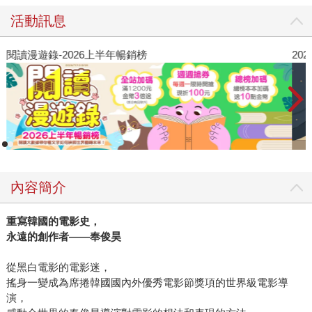
活動訊息
閱讀漫遊錄-2026上半年暢銷榜
2
內容簡介
重寫韓國的電影史，
永遠的創作者——奉俊昊
從黑白電影的電影迷，
搖身一變成為席捲韓國國內外優秀電影節獎項的世界級電影導
演，