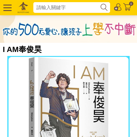
0
I AM奉俊昊