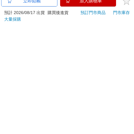
金石堂及銀行均不會請您操作ATM! 如接獲電話要求您前往
立即結帳
加入購物車
ATM提款機，請不要聽從指示，以免受騙上當！
預計 2026/08/17 出貨
購買後進貨
預訂門市商品
門市庫存
退換貨須知：
大量採購
**提醒您，鑑賞期不等於試用期，退回商品須為全新狀態**
依據「消費者保護法」第19條及行政院消費者保護處公告之
「通訊交易解除權合理例外情事適用準則」，以下商品購買
後，除商品本身有瑕疵外，將不提供7天的猶豫期：
易於腐敗、保存期限較短或解約時即將逾期。（如：生
鮮食品）
依消費者要求所為之客製化給付。（客製化商品）
報紙、期刊或雜誌。（含MOOK、外文雜誌）
經消費者拆封之影音商品或電腦軟體。
非以有形媒介提供之數位內容或一經提供即為完成之線
上服務，經消費者事先同意始提供。（如：電子書、電
子雜誌、下載版軟體、虛擬商品…等）
已拆封之個人衛生用品。（如：內衣褲、刮鬍刀、除毛
刀…等）
若非上列種類商品，均享有到貨7天的猶豫期（含例假
日）。