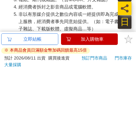
員
經消費者拆封之影音商品或電腦軟體。
非以有形媒介提供之數位內容或一經提供即為完成之線
日
上服務，經消費者事先同意始提供。（如：電子書、電
子雜誌、下載版軟體、虛擬商品…等）
已拆封之個人衛生用品。（如：內衣褲、刮鬍刀、除毛
立即結帳
加入購物車
刀…等）
※ 本商品會員日滿額金幣加碼回饋最高15倍
若非上列種類商品，均享有到貨7天的猶豫期（含例假
日）。
預計 2026/08/11 出貨
購買後進貨
預訂門市商品
門市庫存
大量採購
辦理退換貨時，商品（組合商品恕無法接受單獨退貨）必須
是您收到商品時的原始狀態（包含商品本體、配件、贈品、
保證書、所有附隨資料文件及原廠內外包裝…等），請勿直
接使用原廠包裝寄送，或於原廠包裝上黏貼紙張或書寫文
字。
退回商品若無法回復原狀，將請您負擔回復原狀所需費用，
嚴重時將影響您的退貨權益。