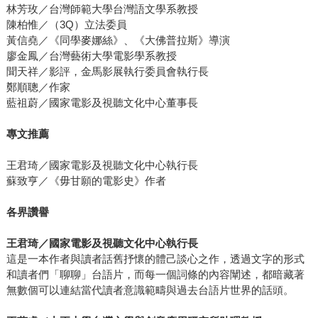
林芳玫／台灣師範大學台灣語文學系教授
陳柏惟／（3Q）立法委員
黃信堯／《同學麥娜絲》、《大佛普拉斯》導演
廖金鳳／台灣藝術大學電影學系教授
聞天祥／影評，金馬影展執行委員會執行長
鄭順聰／作家
藍祖蔚／國家電影及視聽文化中心董事長
專文推薦
王君琦／國家電影及視聽文化中心執行長
蘇致亨／《毋甘願的電影史》作者
各界讚譽
王君琦／國家電影及視聽文化中心執行長
這是一本作者與讀者話舊抒懷的體己談心之作，透過文字的形式
和讀者們「聊聊」台語片，而每一個詞條的內容闡述，都暗藏著
無數個可以連結當代讀者意識範疇與過去台語片世界的話頭。