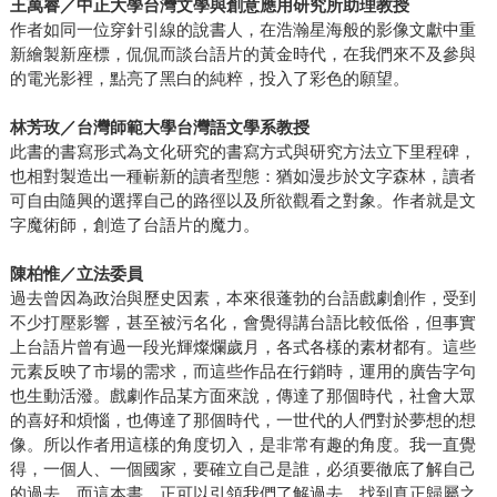
王萬睿／中正大學台灣文學與創意應用研究所助理教授
作者如同一位穿針引線的說書人，在浩瀚星海般的影像文獻中重
新繪製新座標，侃侃而談台語片的黃金時代，在我們來不及參與
的電光影裡，點亮了黑白的純粹，投入了彩色的願望。
林芳玫／台灣師範大學台灣語文學系教授
此書的書寫形式為文化研究的書寫方式與研究方法立下里程碑，
也相對製造出一種嶄新的讀者型態：猶如漫步於文字森林，讀者
可自由隨興的選擇自己的路徑以及所欲觀看之對象。作者就是文
字魔術師，創造了台語片的魔力。
陳柏惟／立法委員
過去曾因為政治與歷史因素，本來很蓬勃的台語戲劇創作，受到
不少打壓影響，甚至被污名化，會覺得講台語比較低俗，但事實
上台語片曾有過一段光輝燦爛歲月，各式各樣的素材都有。這些
元素反映了市場的需求，而這些作品在行銷時，運用的廣告字句
也生動活潑。戲劇作品某方面來說，傳達了那個時代，社會大眾
的喜好和煩惱，也傳達了那個時代，一世代的人們對於夢想的想
像。所以作者用這樣的角度切入，是非常有趣的角度。我一直覺
得，一個人、一個國家，要確立自己是誰，必須要徹底了解自己
的過去，而這本書，正可以引領我們了解過去，找到真正歸屬之