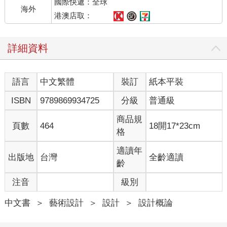
國際快遞：全球
海外
港澳店取：
詳細資料
語言
中文繁體
裝訂
紙本平裝
ISBN
9789869934725
分級
普通級
商品規
頁數
464
18開17*23cm
格
適讀年
出版地
台灣
全齡適讀
齡
注音
級別
中文書
＞
藝術設計
＞
設計
＞
設計概論