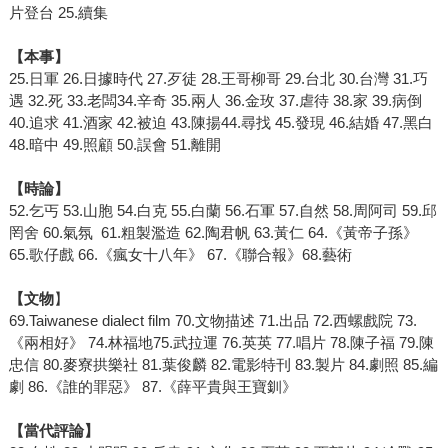
片登台 25.續集
【本事】
25.日軍 26.日據時代 27.歹徒 28.王哥柳哥 29.台北 30.台灣 31.巧
遇 32.死 33.老闆34.辛奇 35.兩人 36.金玫 37.虐待 38.家 39.病倒
40.追求 41.酒家 42.被迫 43.陳揚44.尋找 45.發現 46.結婚 47.黑白
48.暗中 49.照顧 50.誤會 51.離開
【時論】
52.乞丐 53.山胞 54.白克 55.白蘭 56.石軍 57.自然 58.周阿司 59.邱
罔舍 60.氣氛 61.粗製濫造 62.陶君帆 63.黃仁 64.《黃帝子孫》
65.歌仔戲 66.《瘋女十八年》 67.《聯合報》68.藝術
【文物
】
69.Taiwanese dialect film 70.文物描述 71.出品 72.西螺戲院 73.
《兩相好》 74.林福地75.武拉運 76.英英 77.唱片 78.陳子福 79.陳
忠信 80.麥寮拱樂社 81.葉俊麟 82.電影特刊 83.製片 84.劇照 85.編
劇 86.《誰的罪惡》 87.《薛平貴與王寶釧》
【當代評論】