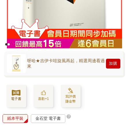
呀哈★吉伊卡哇旋風再起，精選周邊看過
加購
來
寫評價
電子書
喜歡+1
賺金幣
?
紙本平裝
金石堂 電子書