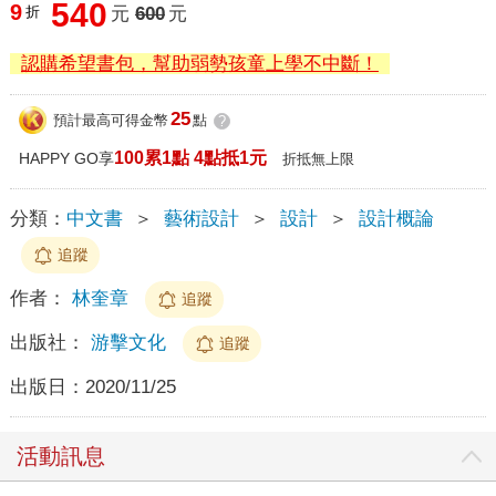
540
9
折
元
600
元
認購希望書包，幫助弱勢孩童上學不中斷！
25
預計最高可得金幣
點
?
100累1點 4點抵1元
HAPPY GO享
折抵無上限
分類：
中文書
＞
藝術設計
＞
設計
＞
設計概論
追蹤
作者：
林奎章
追蹤
出版社：
游擊文化
追蹤
出版日：
2020/11/25
活動訊息