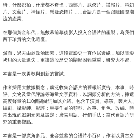
時，什麼都拍，什麼都不奇怪，西部片、武俠片、諜報片、科幻
片、文藝片、神怪片、懸疑恐怖片……台語片是一個跟隨國際潮
流的產業。
在那個黃金年代，無數幕前幕後影人投入台語片的產製，為我們
留下珍貴的文化遺產。
然而，過去由於政治因素，這段電影史一直位居邊緣，加以電影
拷貝的大量遺失，更讓這段歷史的顯影困難重重，研究大不易。
本書是一次勇敢與創新的嘗試。
作者採用大數據概念，廣泛收集台語片的舊報紙廣告、本事、時
評、文物及當代評論等海量文字資料，以詞頻分析的方法，揀選
高度聲量的110個關鍵詞加以介紹。包含了演員、導演、製片人、
編劇、攝影師、影評；重要作品的類型、故事、角色、改編、時
常出現的戲劇元素及設定；廣告用語、行銷手法；當代台語片研
究的重要觀點。
本書是一部廣角多元、兼容並蓄的台語片小百科，作者以貫古穿