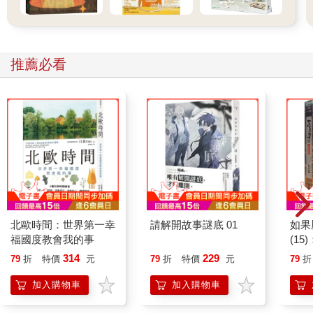
推薦必看
北歐時間：世界第一幸
請解開故事謎底 01
如果
福國度教會我的事
(1
貓漫
314
229
79
折
特價
元
79
折
特價
元
79
折
加入購物車
加入購物車