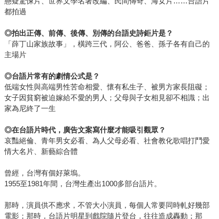
懸疑驚悚片、世界文學名著改編、民間傳奇、海女片……台語片
都拍過
◎
拍出正傳、前傳、後傳、別傳的台語史詩鉅片是？
「薛丁山家族故事」，橫跨三代，阿公、爸爸、孫子各有自己的
主場片
◎
台語片常有的劇情公式是？
低端女性與高端男性苦命相愛、懷有私生子、被男方家長阻礙；
女子因貧窮被迫嫁給不愛的男人；父母與子女相見卻不相識；出
家為尼終了一生
◎
在台語片時代，廣告文案寫什麼才能吸引觀眾？
哀豔絕倫、青年男女必看、為人父母必看、社會教化歌唱打鬥愛
情大名片、新藝綜合體
曾經，台灣有個好萊塢。
1955至1981年間，台灣生產出1000多部台語片。
那時，演員供不應求，不管大小演員，每個人常要同時軋好幾部
電影；那時，台語片明星到戲院隨片登台，往往造成轟動；那