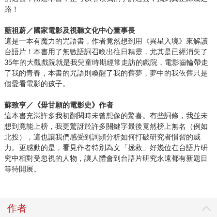
路！
藍祖蔚／國家電影及視聽文化中心董事長
這是一本有魔力的咒語書，作者竟然想到用《異星入境》來解讀
台語片！本書用了無數語詞召喚出往日精靈，尤其是已經消失了
35年的大觀戲院就是我兒童時期經常走訪的戲院，電影齒輪帶走
了我的青春，本書的咒語則喚醒了我的舊夢，夢中的我依舊只是
個愛看電影的孩子。
蘇致亨／《毋甘願的電影史》作者
這本書充滿許多我初翻閱時未曾想像的驚喜。有些詞條，我並未
想到竟能上榜，我更驚訝於許多關鍵字最後竟然榜上無名（例如
北投），這也讓我們感受到詞頻分析如何打破研究者慣習的威
力。更感動的是，看見作者特別為文「拯救」好幾位在台語片研
究中相對受忽視的人物，讓人體會到台語片研究永遠都有新題目
等待開展。
作者