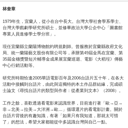
林奎章
1979年生，宜蘭人，從小在台中長大。台灣大學社會學系學士、
台灣大學戲劇學研究所碩士，並修畢政治大學公企中心「圖書館
專業人員進修學士學分班」。
現任宜蘭縣立蘭陽博物館約聘規劃師。曾服務於宜蘭縣政府文化
局、統一蘭陽藝文股份有限公司等，承辦第49屆金馬在宜蘭、第
35屆金穗獎暨短片輔導金成果展宜蘭巡迴、電影《大稻埕》傳藝
中心行銷活動等。
研究所時期恰逢2005華語電影百年及2006台語片五十年，在各大
活動中接觸到台語片，由此與這獨特的本土作品群結緣，完成碩
士論文《尋找台語片的類型與作者：從產業到文本》（2008）。
工作之餘，喜歡透過看電影來認識世界，目前進行著「歐→亞→
非→北美→拉美→大洋洲→歐…」循環選片的看電影計畫。關於
台語片背後的有趣知識，有著「如果只有我知道，那就太可惜
了」的想法，希望大家都能從中多認識台灣與自己一點。