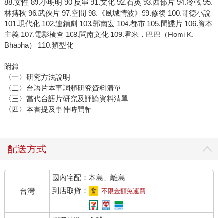
88.女性 89.小明明 90.反串 91.文化 92.石英 93.西部片 94.冷戰 95.
林摶秋 96.武俠片 97.空間 98.《風城情波》99.修復 100.哥德小說
101.現代化 102.連鎖劇 103.郭南宏 104.都市 105.間諜片 106.資本
主義 107.電影檢查 108.閩南文化 109.霍米．巴巴（Homi K.
Bhabha） 110.類型化
附錄
〈一〉研究方法說明
〈二〉台語片本事詞頻研究資料清單
〈三〉當代台語片研究及評論資料清單
〈四〉本書提及事件時間軸
配送方式
國內宅配：本島、離島
到店取貨：
台灣
不限金額免運費