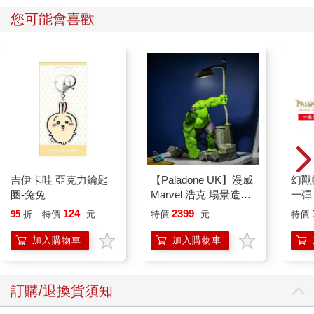
您可能會喜歡
吉伊卡哇 亞克力鑰匙
【Paladone UK】漫威
幻獸
圈-兔兔
Marvel 浩克 場景造型
一彈 
燈
Pal
124
2399
95
折
特價
元
特價
元
特價
盒）
加入購物車
加入購物車
訂購/退換貨須知