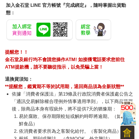
加入金石堂 LINE 官方帳號『完成綁定』，隨時掌握出貨動
態：
提醒您！！
金石堂及銀行均不會請您操作ATM! 如接獲電話要求您前往
ATM提款機，請不要聽從指示，以免受騙上當！
退換貨須知：
**提醒您，鑑賞期不等於試用期，退回商品須為全新狀態**
依據「消費者保護法」第19條及行政院消費者保護處公告之
「通訊交易解除權合理例外情事適用準則」，以下商品購買
後，除商品本身有瑕疵外，將不提供7天的猶豫期：
易於腐敗、保存期限較短或解約時即將逾期。（如：生
鮮食品）
會
依消費者要求所為之客製化給付。（客製化商品）
報紙、期刊或雜誌。（含MOOK、外文雜誌）