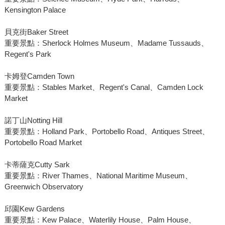
Kensington Palace
貝克街Baker Street
重要景點：Sherlock Holmes Museum、Madame Tussauds、
Regent's Park
卡姆登Camden Town
重要景點：Stables Market、Regent's Canal、Camden Lock
Market
諾丁山Notting Hill
重要景點：Holland Park、Portobello Road、Antiques Street、
Portobello Road Market
卡蒂薩克Cutty Sark
重要景點：River Thames、National Maritime Museum、
Greenwich Observatory
邱園Kew Gardens
重要景點：Kew Palace、Waterlily House、Palm House、