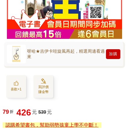
呀哈★吉伊卡哇旋風再起，精選周邊看過
加購
來
寫評價
喜歡+1
賺金幣
426
79
折
元
539
元
認購希望書包，幫助弱勢孩童上學不中斷！