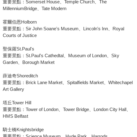
重要景點：Somerset House、Temple Church、The
MillenniumBridge、Tate Modern
霍爾伯恩Holborn
重要景點：Sir John Soane's Museum、Lincoln's Inn、Royal
Courts of Justice
聖保羅St.Paul's
重要景點：St.Paul's Cathedtal、Museum of London、Sky
Garden、Borough Market
薛迪奇Shoreditch
重要景點：Brick Lane Market、Spitalfields Market、Whitechapel
Art Gallery
塔丘Tower Hill
重要景點：Tower of London、Tower Bridge、London City Hall、
HMS Belfast
騎士橋Knightsbridge
重要景點：Science Museum、Hyde Park、Harrods、