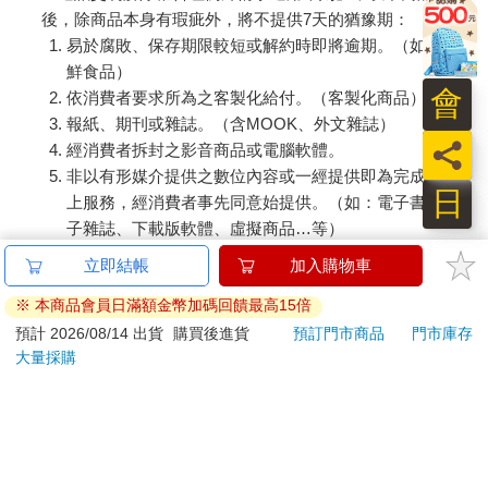
後，除商品本身有瑕疵外，將不提供7天的猶豫期：
易於腐敗、保存期限較短或解約時即將逾期。（如：生
鮮食品）
會
依消費者要求所為之客製化給付。（客製化商品）
報紙、期刊或雜誌。（含MOOK、外文雜誌）
員
經消費者拆封之影音商品或電腦軟體。
非以有形媒介提供之數位內容或一經提供即為完成之線
日
上服務，經消費者事先同意始提供。（如：電子書、電
子雜誌、下載版軟體、虛擬商品…等）
已拆封之個人衛生用品。（如：內衣褲、刮鬍刀、除毛
立即結帳
加入購物車
刀…等）
※ 本商品會員日滿額金幣加碼回饋最高15倍
若非上列種類商品，均享有到貨7天的猶豫期（含例假
日）。
預計 2026/08/14 出貨
購買後進貨
預訂門市商品
門市庫存
大量採購
辦理退換貨時，商品（組合商品恕無法接受單獨退貨）必須
是您收到商品時的原始狀態（包含商品本體、配件、贈品、
保證書、所有附隨資料文件及原廠內外包裝…等），請勿直
接使用原廠包裝寄送，或於原廠包裝上黏貼紙張或書寫文
字。