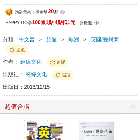
20
預計最高可得金幣
點
?
100累1點 4點抵1元
HAPPY GO享
折抵無上限
分類：
中文書
＞
旅遊
＞
歐洲
＞
英國/愛爾蘭
追蹤
作者：
經緯文化
追蹤
出版社：
經緯文化
追蹤
出版日：
2018/12/15
超值合購