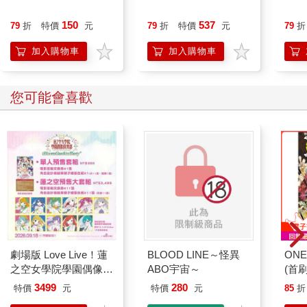
150
537
79
折
特價
元
79
折
特價
元
79
折
加入購物車
加入購物車
您可能會喜歡
劇場版 Love Live！蓮
BLOOD LINE～怪異
ONE
之空女學院學園偶像俱
ABO宇宙～
(首刷
樂部 Bloom Garden
3499
280
特價
元
特價
元
85
折
Party蓮之空預售大套