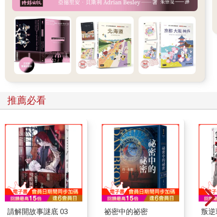
推薦必看
請解開故事謎底 03
祕密中的祕密
叛逆