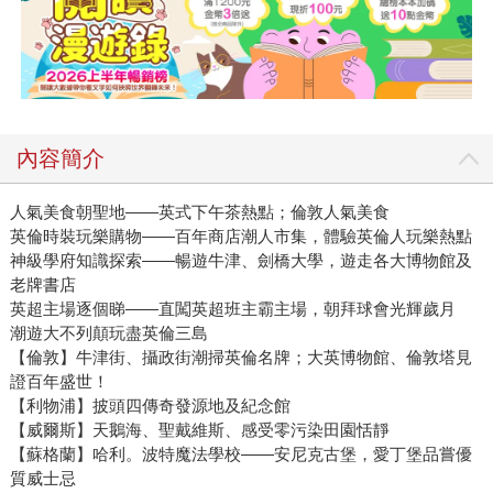
內容簡介
人氣美食朝聖地——英式下午茶熱點；倫敦人氣美食
英倫時裝玩樂購物——百年商店潮人市集，體驗英倫人玩樂熱點
神級學府知識探索——暢遊牛津、劍橋大學，遊走各大博物館及
老牌書店
英超主場逐個睇——直闖英超班主霸主場，朝拜球會光輝歲月
潮遊大不列顛玩盡英倫三島
【倫敦】牛津街、攝政街潮掃英倫名牌；大英博物館、倫敦塔見
證百年盛世！
【利物浦】披頭四傳奇發源地及紀念館
【威爾斯】天鵝海、聖戴維斯、感受零污染田園恬靜
【蘇格蘭】哈利。波特魔法學校——安尼克古堡，愛丁堡品嘗優
質威士忌