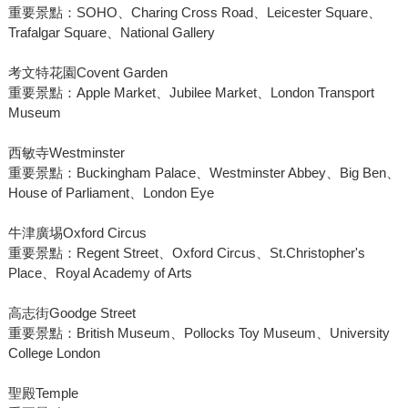
重要景點：SOHO、Charing Cross Road、Leicester Square、
Trafalgar Square、National Gallery
考文特花園Covent Garden
重要景點：Apple Market、Jubilee Market、London Transport
Museum
西敏寺Westminster
重要景點：Buckingham Palace、Westminster Abbey、Big Ben、
House of Parliament、London Eye
牛津廣埸Oxford Circus
重要景點：Regent Street、Oxford Circus、St.Christopher's
Place、Royal Academy of Arts
高志街Goodge Street
重要景點：British Museum、Pollocks Toy Museum、University
College London
聖殿Temple