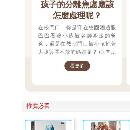
孩子的分離焦慮應該
怎麼處理呢？
在校門口，你是守在校園牆邊眼
巴巴看著小孩被老師牽走的爸
爸，還是在教室門口被小孩抱著
大腿哭哭不放的媽媽呢？ 👉爸媽
的分離焦慮應該怎麼處理呢？1.認
看更多
知到不安是正常的 2.讓注意力轉
移忙碌3.不要對著孩子發洩焦慮；
👉那小朋友該如何適應過渡期
呢？1.可給予適當的安撫玩具也許
是熟悉的玩偶增加安全感 2.與孩
推薦必看
子分開時請好好堅定道別不可哄
騙,並保證會回到身邊3.準時守約
的接回孩子 好好的渡這個時期，