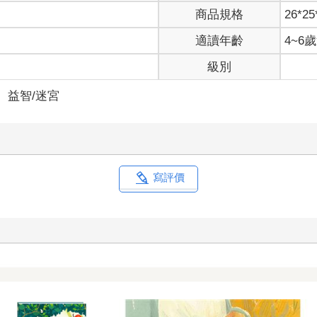
商品規格
26*25
適讀年齡
4~6
級別
＞
益智/迷宮
寫評價