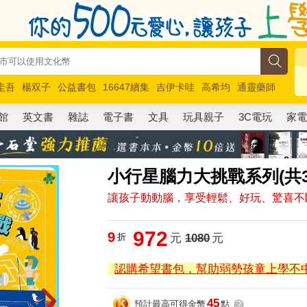
圭吾
楊双子
公益書包
16647續集
吉伊卡哇
高希均
通靈藥師
路邊攤新作
馬斯克
玩具總動員5
超慢跑
館
英文書
雜誌
電子書
文具
玩具親子
3C電玩
家
小行星腦力大挑戰系列(共
讓孩子動動腦，享受輕鬆、好玩、驚喜不
972
9
折
元
1080
元
認購希望書包，幫助弱勢孩童上學不
45
預計最高可得金幣
點
?