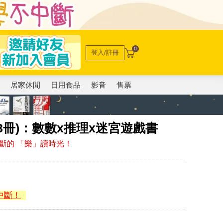
0
登入/註冊
電
居家休閒
日用食品
影音
售票
3冊)：數數x推理x迷宮遊戲書
斷的 「樂」讀時光！
中斷！