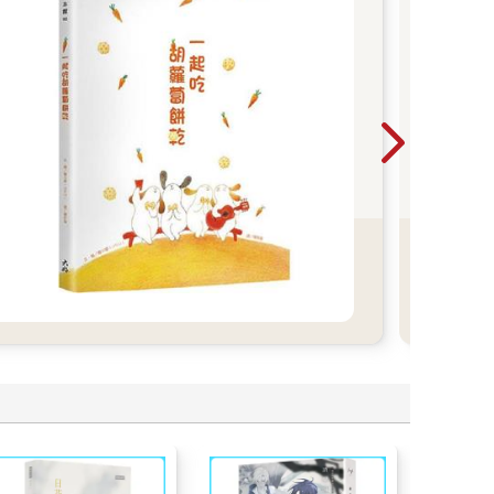
傳
流
預防
苗以
（A
冒更
燒（
痛、
趕緊