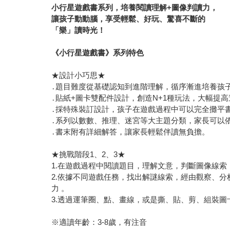
小行星遊戲書系列，培養閱讀理解+圖像判讀力，
讓孩子動動腦，享受輕鬆、好玩、驚喜不斷的
「樂」讀時光！
《小行星遊戲書》系列特色
★設計小巧思★
․題目難度從基礎認知到進階理解，循序漸進培養孩
․貼紙+圖卡雙配件設計，創造N+1種玩法，大幅提
․採特殊裝訂設計，孩子在遊戲過程中可以完全攤平
․系列以數數、推理、迷宮等大主題分類，家長可以
․書末附有詳細解答，讓家長輕鬆伴讀無負擔。
★挑戰階段1、2、3★
1.在遊戲過程中閱讀題目，理解文意，判斷圖像線
2.依據不同遊戲任務，找出解謎線索，經由觀察、
力 。
3.透過運筆圈、點、畫線，或是撕、貼、剪、組裝
※適讀年齡：3-8歲，有注音