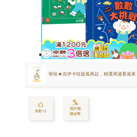
呀哈★吉伊卡哇旋風再起，精選周邊看過來
寫評價
喜歡+1
賺金幣