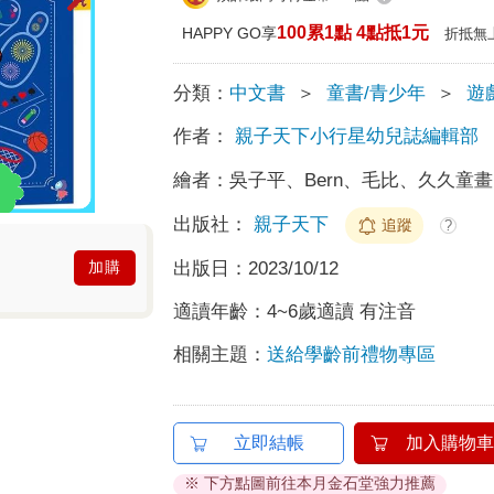
100累1點 4點抵1元
HAPPY GO享
折抵無
分類：
中文書
＞
童書/青少年
＞
遊
作者：
親子天下小行星幼兒誌編輯部
繪者：
吳子平、Bern、毛比、久久童
出版社：
親子天下
追蹤
?
出版日：
2023/10/12
加購
適讀年齡：
4~6歲適讀 有注音
相關主題：
送給學齡前禮物專區
立即結帳
加入購物車
※ 下方點圖前往本月金石堂強力推薦