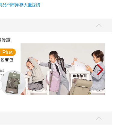
商品
門市庫存
大量採購
優惠
遠流童書展75折