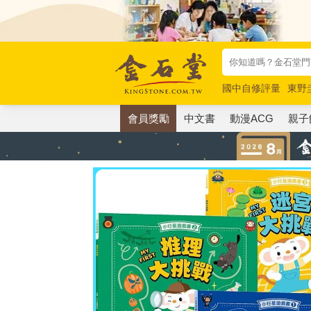
國中自修評量
東野
唯紅花綻放
奧德賽
會員獎勵
中文書
動漫ACG
親子