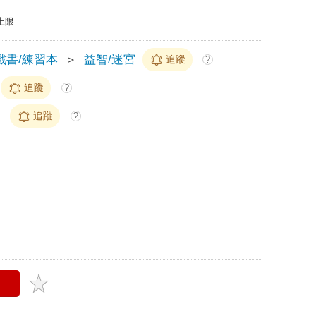
上限
戲書/練習本
＞
益智/迷宮
追蹤
?
追蹤
?
畫
追蹤
?