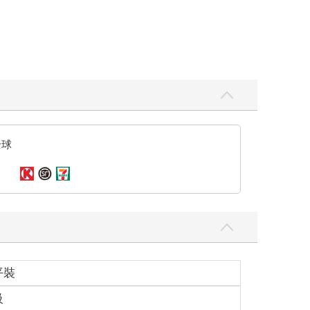
全球
平裝
級