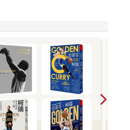
「1
展台
期待