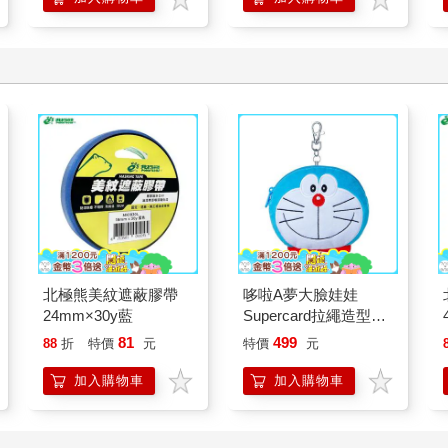
北極熊美紋遮蔽膠帶
哆啦A夢大臉娃娃
24mm×30y藍
Supercard拉繩造型悠
遊卡【受託代銷】
81
499
88
折
特價
元
特價
元
加入購物車
加入購物車