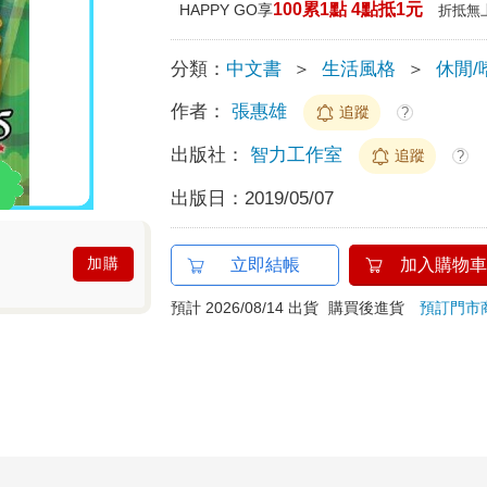
100累1點 4點抵1元
HAPPY GO享
折抵無
分類：
中文書
＞
生活風格
＞
休閒/
作者：
張惠雄
追蹤
?
出版社：
智力工作室
追蹤
?
出版日：
2019/05/07
加購
立即結帳
加入購物車
預計 2026/08/14 出貨
購買後進貨
預訂門市