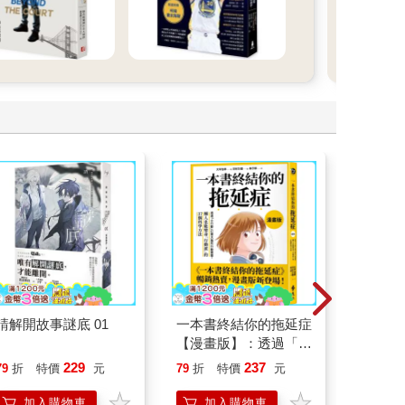
請解開故事謎底 01
一本書終結你的拖延症
腎臟求
【漫畫版】：透過「小
40歲
行動」打開大腦的行動
就告訴
229
237
79
折
特價
元
79
折
特價
元
79
折
開關，懶人也能變身
「行動派」的37個科
加入購物車
加入購物車
加