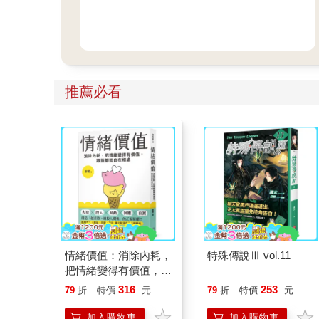
推薦必看
情緒價值：消除內耗，
特殊傳說Ⅲ vol.11
把情緒變得有價值，跟
誰都能自在相處
316
253
79
折
特價
元
79
折
特價
元
加入購物車
加入購物車