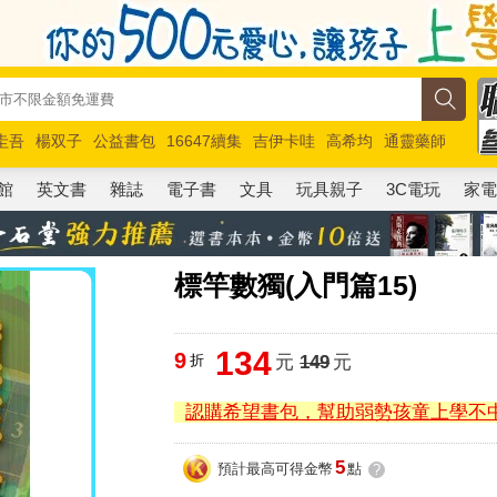
圭吾
楊双子
公益書包
16647續集
吉伊卡哇
高希均
通靈藥師
路邊攤新作
馬斯克
玩具總動員5
超慢跑
館
英文書
雜誌
電子書
文具
玩具親子
3C電玩
家
標竿數獨(入門篇15)
134
9
折
元
149
元
認購希望書包，幫助弱勢孩童上學不
5
預計最高可得金幣
點
?