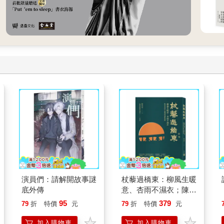
演員們：請解開故事謎
杖藜過橋東：柳風生暖
底外傳
意、杏雨不濕衣；陳亮
恭談以心轉境的適齡漫
95
379
79
折
特價
元
79
折
特價
元
想
加入購物車
加入購物車