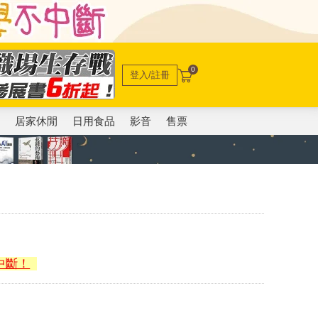
0
登入/註冊
電
居家休閒
日用食品
影音
售票
中斷！