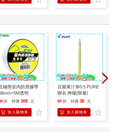
學方法
北極熊室內防滑膠帶
百樂果汁筆0.5 PURE
【日本 
48mm×5M透明
聯名 檸檬(限量)
sketch
本 繪圖
308
38
88
折
特價
元
84
折
特價
元
54
折
速寫本
加入購物車
加入購物車
加