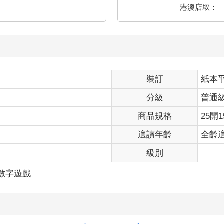
港澳店取：
裝訂
紙本
分級
普通
商品規格
25開1
適讀年齡
全齡
級別
/數字遊戲