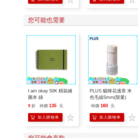
您可能也需要
I am okay 50K 精裝繪
PLUS 貓咪花邊章 米
圖本 綠
色毛線5mm(限量)
135
160
9
折
特價
元
特價
元
加入購物車
加入購物車
您可能會喜歡