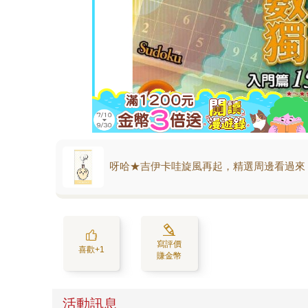
呀哈★吉伊卡哇旋風再起，精選周邊看過來
寫評價
喜歡+1
賺金幣
活動訊息