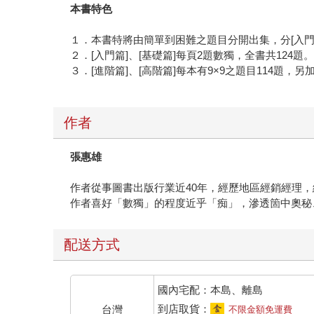
本書特色
１．本書特將由簡單到困難之題目分開出集，分[入門篇]
２．[入門篇]、[基礎篇]每頁2題數獨，全書共124題
３．[進階篇]、[高階篇]每本有9×9之題目114題，另
作者
張惠雄
作者從事圖書出版行業近40年，經歷地區經銷經理
作者喜好「數獨」的程度近乎「痴」，滲透箇中奧秘
配送方式
國內宅配：本島、離島
到店取貨：
台灣
不限金額免運費