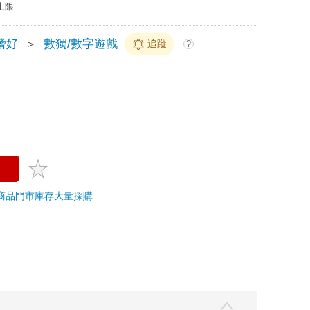
上限
嗜好
＞
數獨/數字遊戲
追蹤
?
商品
門市庫存
大量採購