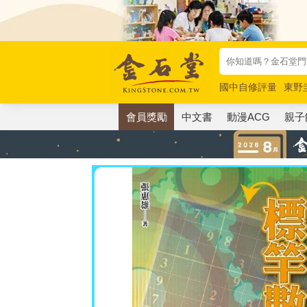
國中自修評量
東野
唯紅花綻放
奧德賽
會員獎勵
中文書
動漫ACG
親子