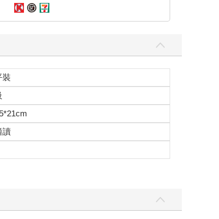
平裝
級
5*21cm
適讀