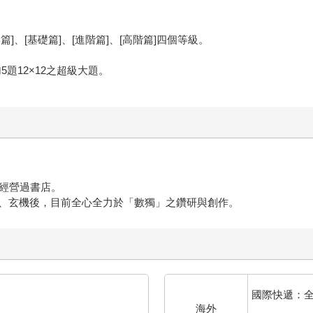
、[基礎篇]、[進階篇]、[高階篇]四個等級。
。
加5題12×12之超級大題。
，經營過書店。
、玄機後，目前全心全力於「數獨」之鑽研與創作。
國際快遞：
海外