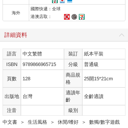
國際快遞：全球
海外
港澳店取：
詳細資料
語言
中文繁體
裝訂
紙本平裝
ISBN
9789866965715
分級
普通級
商品規
頁數
128
25開15*21cm
格
適讀年
出版地
台灣
全齡適讀
齡
注音
級別
中文書
＞
生活風格
＞
休閒/嗜好
＞
數獨/數字遊戲