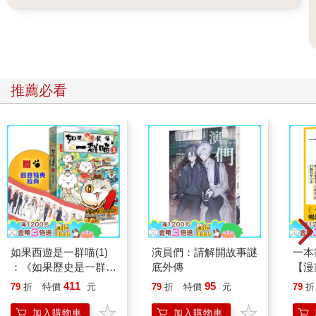
推薦必看
如果西遊是一群喵(1)
演員們：請解開故事謎
一本
：《如果歷史是一群
底外傳
【漫
喵》作者最新力作，附
行動
411
95
79
折
特價
元
79
折
特價
元
79
折
【首卷特典】拉頁
開關
「行
加入購物車
加入購物車