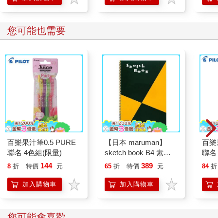
學方
您可能也需要
百樂果汁筆0.5 PURE
【日本 maruman】
百樂果
聯名 4色組(限量)
sketch book B4 素描
聯名
本 繪圖本 空白繪圖本
144
389
8
折
特價
元
65
折
特價
元
84
折
速寫本
加入購物車
加入購物車
您可能會喜歡