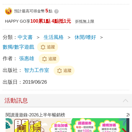
5
預計最高可得金幣
點
?
100累1點 4點抵1元
HAPPY GO享
折抵無上限
分類：
中文書
＞
生活風格
＞
休閒/嗜好
＞
數獨/數字遊戲
追蹤
作者：
張惠雄
追蹤
出版社：
智力工作室
追蹤
出版日：
2019/06/26
活動訊息
閱讀漫遊錄-2026上半年暢銷榜
2