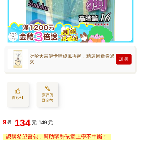
呀哈★吉伊卡哇旋風再起，精選周邊看過
加購
來
寫評價
喜歡+1
賺金幣
134
9
折
元
149
元
認購希望書包，幫助弱勢孩童上學不中斷！