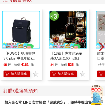
【PUGO】聰明書包
【13章】專業冰滴菓
蝦米
3.0 plus(中低年級)酷
臻3入組(160ml/瓶)
口罩
黑 全新進化玩美上市
4161
525
95
折
特價
元
84
折
特價
元
特價
加入購物車
加入購物車
訂購/退換貨須知
加入金石堂 LINE 官方帳號『完成綁定』，隨時掌握出貨動