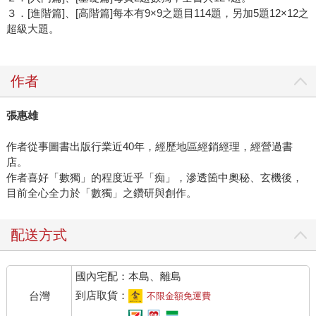
３．[進階篇]、[高階篇]每本有9×9之題目114題，另加5題12×12之
超級大題。
作者
張惠雄
作者從事圖書出版行業近40年，經歷地區經銷經理，經營過書
店。
作者喜好「數獨」的程度近乎「痴」，滲透箇中奧秘、玄機後，
目前全心全力於「數獨」之鑽研與創作。
配送方式
國內宅配：本島、離島
到店取貨：
台灣
不限金額免運費