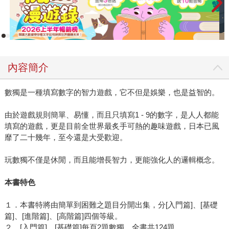
內容簡介
數獨是一種填寫數字的智力遊戲，它不但是娛樂，也是益智的。
由於遊戲規則簡單、易懂，而且只填寫1 - 9的數字，是人人都能
填寫的遊戲，更是目前全世界最炙手可熱的趣味遊戲，日本已風
靡了二十幾年，至今還是大受歡迎。
玩數獨不僅是休閒，而且能增長智力，更能強化人的邏輯概念。
本書特色
１．本書特將由簡單到困難之題目分開出集，分[入門篇]、[基礎
篇]、[進階篇]、[高階篇]四個等級。
２．[入門篇]、[基礎篇]每頁2題數獨，全書共124題。