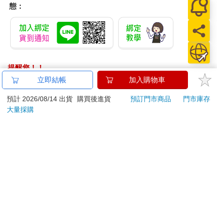
態：
提醒您！！
金石堂及銀行均不會請您操作ATM! 如接獲電話要求您前往
立即結帳
加入購物車
ATM提款機，請不要聽從指示，以免受騙上當！
預計 2026/08/14 出貨
購買後進貨
預訂門市商品
門市庫存
退換貨須知：
大量採購
**提醒您，鑑賞期不等於試用期，退回商品須為全新狀態**
依據「消費者保護法」第19條及行政院消費者保護處公告之
「通訊交易解除權合理例外情事適用準則」，以下商品購買
後，除商品本身有瑕疵外，將不提供7天的猶豫期：
易於腐敗、保存期限較短或解約時即將逾期。（如：生
鮮食品）
依消費者要求所為之客製化給付。（客製化商品）
報紙、期刊或雜誌。（含MOOK、外文雜誌）
經消費者拆封之影音商品或電腦軟體。