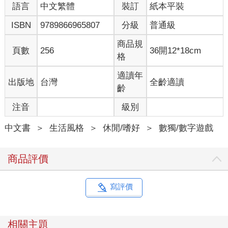
語言
中文繁體
裝訂
紙本平裝
ISBN
9789866965807
分級
普通級
商品規
頁數
256
36開12*18cm
格
適讀年
出版地
台灣
全齡適讀
齡
注音
級別
中文書
＞
生活風格
＞
休閒/嗜好
＞
數獨/數字遊戲
商品評價
寫評價
相關主題