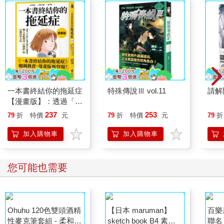
一本書終結你的拖延症
特殊傳說Ⅲ vol.11
請解
【漫畫版】：透過「小
行動」打開大腦的行動
237
253
79
折
特價
元
79
折
特價
元
79
折
開關，懶人也能變身
「行動派」的37個科
加入購物車
加入購物車
學方法
您可能也需要
Ohuhu 120色雙頭酒精
【日本 maruman】
百樂果
性麥克筆套組 - 柔和色
sketch book B4 素描
聯名