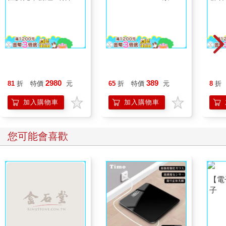
系
本 繪圖本 空白繪圖本
速寫本
2980
389
81
折
特價
元
65
折
特價
元
8
折
加入購物車
加入購物車
您可能會喜歡
【電
子