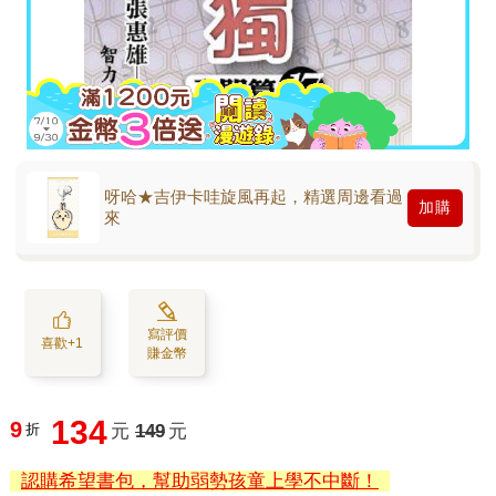
呀哈★吉伊卡哇旋風再起，精選周邊看過
加購
來
寫評價
喜歡+1
賺金幣
134
9
折
元
149
元
認購希望書包，幫助弱勢孩童上學不中斷！