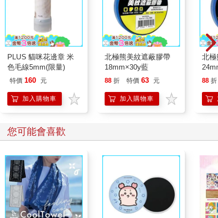
PLUS 貓咪花邊章 米
北極熊美紋遮蔽膠帶
北極
色毛線5mm(限量)
18mm×30y藍
24m
160
63
特價
元
88
折
特價
元
88
折
加入購物車
加入購物車
您可能會喜歡