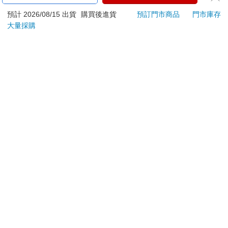
ATM提款機，請不要聽從指示，以免受騙上當！
預計 2026/08/15 出貨
購買後進貨
預訂門市商品
門市庫存
退換貨須知：
大量採購
**提醒您，鑑賞期不等於試用期，退回商品須為全新狀態**
依據「消費者保護法」第19條及行政院消費者保護處公告之
「通訊交易解除權合理例外情事適用準則」，以下商品購買
後，除商品本身有瑕疵外，將不提供7天的猶豫期：
易於腐敗、保存期限較短或解約時即將逾期。（如：生
鮮食品）
依消費者要求所為之客製化給付。（客製化商品）
報紙、期刊或雜誌。（含MOOK、外文雜誌）
經消費者拆封之影音商品或電腦軟體。
非以有形媒介提供之數位內容或一經提供即為完成之線
上服務，經消費者事先同意始提供。（如：電子書、電
子雜誌、下載版軟體、虛擬商品…等）
已拆封之個人衛生用品。（如：內衣褲、刮鬍刀、除毛
刀…等）
若非上列種類商品，均享有到貨7天的猶豫期（含例假
日）。