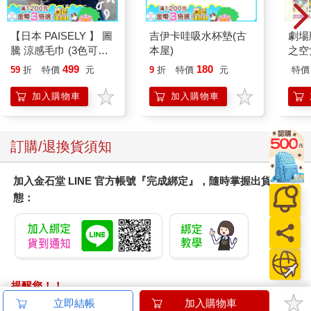
【日本 PAISELY 】 圖
吉伊卡哇吸水杯墊(古
劇場版
騰 涼感毛巾 (3色可選)
本屋)
之空
涼感毛巾 涼感巾 冰涼
樂部 
499
180
59
折
特價
元
9
折
特價
元
特價
巾 日本涼感毛巾 運動
Par
毛巾
加入購物車
加入購物車
訂購/退換貨須知
加入金石堂 LINE 官方帳號『完成綁定』，隨時掌握出貨動
態：
提醒您！！
金石堂及銀行均不會請您操作ATM! 如接獲電話要求您前往
立即結帳
加入購物車