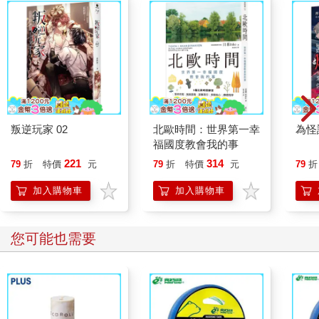
叛逆玩家 02
北歐時間：世界第一幸
為怪
福國度教會我的事
221
314
79
折
特價
元
79
折
特價
元
79
折
加入購物車
加入購物車
您可能也需要