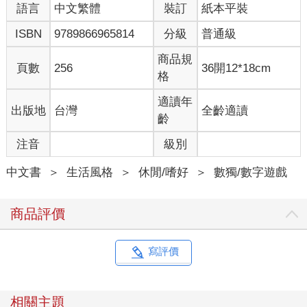
語言
中文繁體
裝訂
紙本平裝
ISBN
9789866965814
分級
普通級
商品規
頁數
256
36開12*18cm
格
適讀年
出版地
台灣
全齡適讀
齡
注音
級別
中文書
＞
生活風格
＞
休閒/嗜好
＞
數獨/數字遊戲
商品評價
寫評價
相關主題