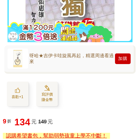
呀哈★吉伊卡哇旋風再起，精選周邊看過
加購
來
寫評價
喜歡+1
賺金幣
134
9
折
元
149
元
認購希望書包，幫助弱勢孩童上學不中斷！