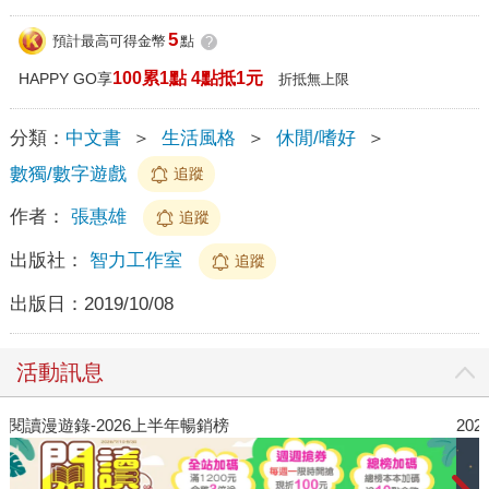
5
預計最高可得金幣
點
?
100累1點 4點抵1元
HAPPY GO享
折抵無上限
分類：
中文書
＞
生活風格
＞
休閒/嗜好
＞
數獨/數字遊戲
追蹤
作者：
張惠雄
追蹤
出版社：
智力工作室
追蹤
出版日：
2019/10/08
活動訊息
閱讀漫遊錄-2026上半年暢銷榜
2