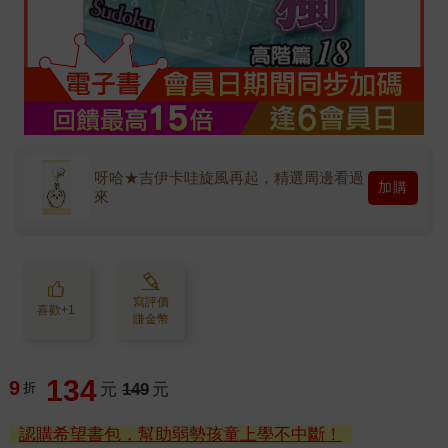
呀哈★吉伊卡哇旋風再起，精選周邊看過
加購
來
寫評價
喜歡+1
賺金幣
134
9
折
元
149
元
認購希望書包，幫助弱勢孩童上學不中斷！