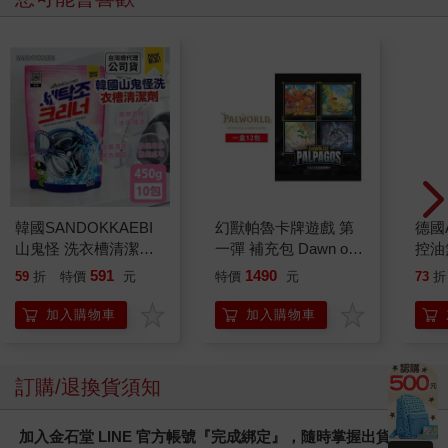
韓國SANDOKKAEBI
幻獸帕魯卡牌遊戲 第
德國A
山鬼怪 洗衣槽清潔劑
一彈 補充包 Dawn of
控油
450公克-10包組
Palpagos（日文版一
凝露3
591
1490
59
折
特價
元
特價
元
73
折
盒）
髮根
調理
加入購物車
加入購物車
滋潤
質適
訂購/退換貨須知
加入金石堂 LINE 官方帳號『完成綁定』，隨時掌握出貨動