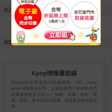
商品評價
寫評價
相關主題
Kpop情報最前線
Blackpink世界巡迴演唱會開跑，GD、super
junior演唱會也在即，沒搶到票嗎？來收集也們
的週邊撫慰思念的心！ 韓劇、韓團、韓綜、韓
漫、韓影，最夯話題不錯過，韓星最新動態追起
來。