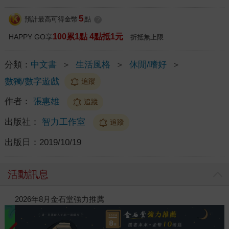
5
預計最高可得金幣
點
?
100累1點 4點抵1元
HAPPY GO享
折抵無上限
分類：
中文書
＞
生活風格
＞
休閒/嗜好
＞
數獨/數字遊戲
追蹤
作者：
張惠雄
追蹤
出版社：
智力工作室
追蹤
出版日：
2019/10/19
活動訊息
錄-2026上半年暢銷榜
2026年8月