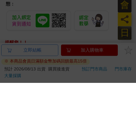
會
態：
員
日
提醒您！！
金石堂及銀行均不會請您操作ATM! 如接獲電話要求您前往
立即結帳
加入購物車
ATM提款機，請不要聽從指示，以免受騙上當！
※ 本商品會員日滿額金幣加碼回饋最高15倍
退換貨須知：
預計 2026/08/13 出貨
購買後進貨
預訂門市商品
門市庫存
大量採購
**提醒您，鑑賞期不等於試用期，退回商品須為全新狀態**
依據「消費者保護法」第19條及行政院消費者保護處公告之
「通訊交易解除權合理例外情事適用準則」，以下商品購買
後，除商品本身有瑕疵外，將不提供7天的猶豫期：
易於腐敗、保存期限較短或解約時即將逾期。（如：生
鮮食品）
依消費者要求所為之客製化給付。（客製化商品）
報紙、期刊或雜誌。（含MOOK、外文雜誌）
經消費者拆封之影音商品或電腦軟體。