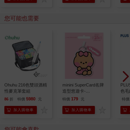
您可能也需要
Ohuhu 216色雙頭酒精
minini SuperCard名牌
PL
性麥克筆套組
造型悠遊卡-
色毛
chonini【受託代銷】
5980
179
86
折
特價
元
特價
元
特價
加入購物車
加入購物車
您可能會喜歡