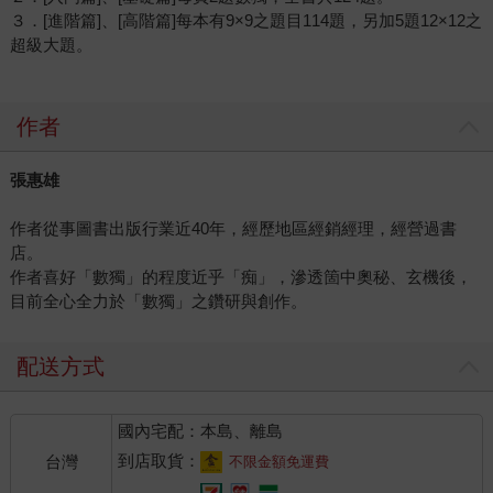
３．[進階篇]、[高階篇]每本有9×9之題目114題，另加5題12×12之
超級大題。
作者
張惠雄
作者從事圖書出版行業近40年，經歷地區經銷經理，經營過書
店。
作者喜好「數獨」的程度近乎「痴」，滲透箇中奧秘、玄機後，
目前全心全力於「數獨」之鑽研與創作。
配送方式
國內宅配：本島、離島
到店取貨：
台灣
不限金額免運費