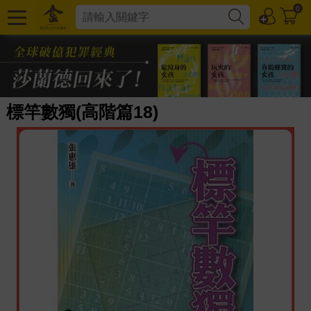
0
標竿數獨(高階篇18)