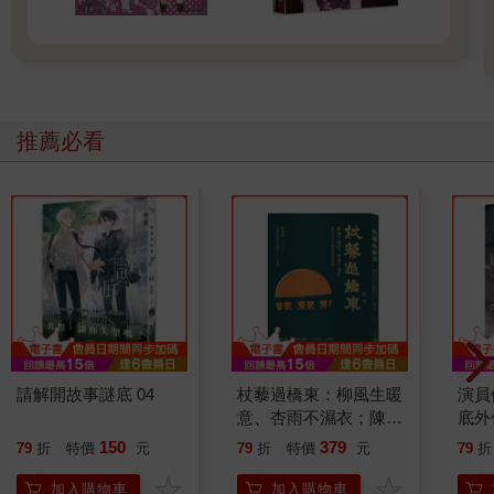
推薦必看
請解開故事謎底 04
杖藜過橋東：柳風生暖
演員
意、杏雨不濕衣；陳亮
底外
恭談以心轉境的適齡漫
150
379
79
折
特價
元
79
折
特價
元
79
折
想
加入購物車
加入購物車