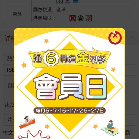
國際快遞：全球
海外
港澳店取：
詳細資料
語言
中文繁體
裝訂
紙本平裝
ISBN
9789866965876
分級
普通級
商品規
頁數
128
25開15*21cm
格
適讀年
出版地
台灣
全齡適讀
齡
注音
級別
中文書
＞
生活風格
＞
休閒/嗜好
＞
數獨/數字遊戲