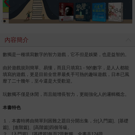
內容簡介
數獨是一種填寫數字的智力遊戲，它不但是娛樂，也是益智的。
由於遊戲規則簡單、易懂，而且只填寫1 - 9的數字，是人人都能
填寫的遊戲，更是目前全世界最炙手可熱的趣味遊戲，日本已風
靡了二十幾年，至今還是大受歡迎。
玩數獨不僅是休閒，而且能增長智力，更能強化人的邏輯概念。
本書特色
１．本書特將由簡單到困難之題目分開出集，分[入門篇]、[基礎
篇]、[進階篇]、[高階篇]四個等級。
２．[入門篇]、[基礎篇]每頁2題數獨，全書共124題。