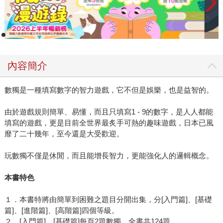
內容簡介
數獨是一種填寫數字的智力遊戲，它不但是娛樂，也是益智的。
由於遊戲規則簡單、易懂，而且只填寫1 - 9的數字，是人人都能
填寫的遊戲，更是目前全世界最炙手可熱的趣味遊戲，日本已風
靡了二十幾年，至今還是大受歡迎。
玩數獨不僅是休閒，而且能增長智力，更能強化人的邏輯概念。
本書特色
１．本書特將由簡單到困難之題目分開出集，分[入門篇]、[基礎
篇]、[進階篇]、[高階篇]四個等級。
２．[入門篇]、[基礎篇]每頁2題數獨，全書共124題。