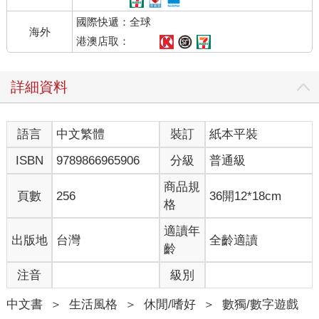
國際快遞：全球
海外
港澳店取：
詳細資料
語言
中文繁體
裝訂
紙本平裝
ISBN
9789866965906
分級
普通級
商品規
頁數
256
36開12*18cm
格
適讀年
出版地
台灣
全齡適讀
齡
注音
級別
中文書
＞
生活風格
＞
休閒/嗜好
＞
數獨/數字遊戲