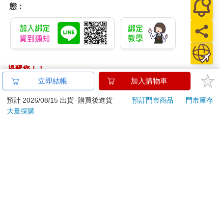
態：
提醒您！！
金石堂及銀行均不會請您操作ATM! 如接獲電話要求您前往
立即結帳
加入購物車
ATM提款機，請不要聽從指示，以免受騙上當！
預計 2026/08/15 出貨
購買後進貨
預訂門市商品
門市庫存
退換貨須知：
大量採購
**提醒您，鑑賞期不等於試用期，退回商品須為全新狀態**
依據「消費者保護法」第19條及行政院消費者保護處公告之
「通訊交易解除權合理例外情事適用準則」，以下商品購買
後，除商品本身有瑕疵外，將不提供7天的猶豫期：
易於腐敗、保存期限較短或解約時即將逾期。（如：生
鮮食品）
依消費者要求所為之客製化給付。（客製化商品）
報紙、期刊或雜誌。（含MOOK、外文雜誌）
經消費者拆封之影音商品或電腦軟體。