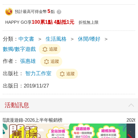
5
預計最高可得金幣
點
?
100累1點 4點抵1元
HAPPY GO享
折抵無上限
分類：
中文書
＞
生活風格
＞
休閒/嗜好
＞
數獨/數字遊戲
追蹤
作者：
張惠雄
追蹤
出版社：
智力工作室
追蹤
出版日：
2019/11/27
活動訊息
閱讀漫遊錄-2026上半年暢銷榜
2