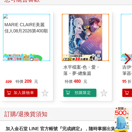
MARIE CLAIRE美麗
水平檔案-色・愛・
吉伊
佳人08月2026第400期
落・夢-總集篇
筆器
209
480
特價
元
特價
元
95
折
220
加入購物車
預購限定
訂購/退換貨須知
加入金石堂 LINE 官方帳號『完成綁定』，隨時掌握出貨動