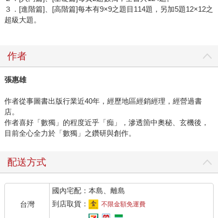
３．[進階篇]、[高階篇]每本有9×9之題目114題，另加5題12×12之
超級大題。
作者
張惠雄
作者從事圖書出版行業近40年，經歷地區經銷經理，經營過書
店。
作者喜好「數獨」的程度近乎「痴」，滲透箇中奧秘、玄機後，
目前全心全力於「數獨」之鑽研與創作。
配送方式
國內宅配：本島、離島
到店取貨：
台灣
不限金額免運費