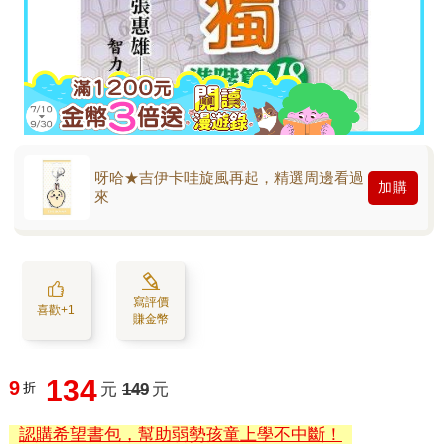
呀哈★吉伊卡哇旋風再起，精選周邊看過
加購
來
寫評價
喜歡+1
賺金幣
134
9
折
元
149
元
認購希望書包，幫助弱勢孩童上學不中斷！