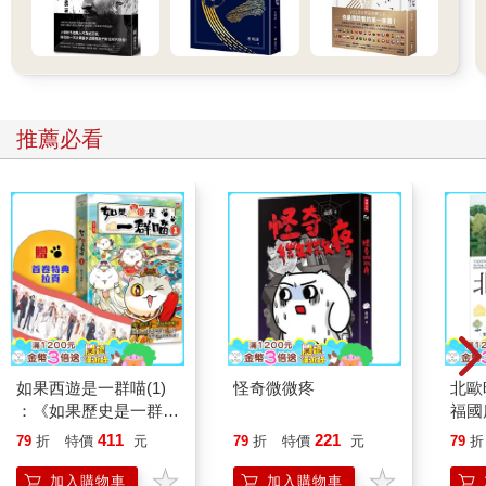
推薦必看
如果西遊是一群喵(1)
怪奇微微疼
北歐
：《如果歷史是一群
福國
喵》作者最新力作，附
411
221
79
折
特價
元
79
折
特價
元
79
折
【首卷特典】拉頁
加入購物車
加入購物車