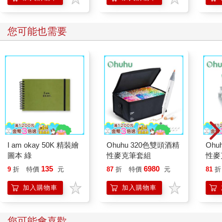
您可能也需要
I am okay 50K 精裝繪
Ohuhu 320色雙頭酒精
Ohu
圖本 綠
性麥克筆套組
性麥
系
135
6980
9
折
特價
元
87
折
特價
元
81
折
加入購物車
加入購物車
您可能會喜歡