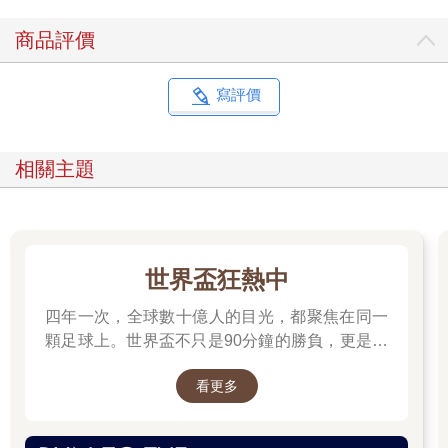
商品評價
寫評價
相關主題
世界盃狂熱中
四年一次，全球數十億人的目光，都聚焦在同一
顆足球上。世界盃不只是90分鐘的勝負，更是一
場關於熱血、信念、團隊、文化與夢想的盛典。
看更多
每一次精彩進球，都凝聚無數汗水；每一支國家
隊背後，都有屬於自己的故事。 不論你是資深球
迷，還是因世界盃開始愛上足球，都能在這裡找