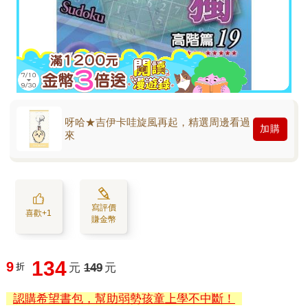
呀哈★吉伊卡哇旋風再起，精選周邊看過
加購
來
寫評價
喜歡+1
賺金幣
134
9
折
元
149
元
認購希望書包，幫助弱勢孩童上學不中斷！