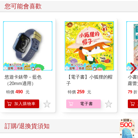
您可能會喜歡
悠遊卡錶帶－藍色
【電子書】小狐狸的帽
小書
（20mm適用）
子
蘿蕾
490
259
特價
元
特價
元
79
折
加入購物車
電子書
訂購/退換貨須知