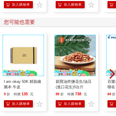
的37個科學方法
加入購物車
加入購物車
您可能也需要
I am okay 50K 精裝繪
穎寶油炸鹽花生/油豆
百樂果
圖本 牛皮
(進口花生)5台斤
聯名
135
738
9
折
特價
元
89
折
特價
元
84
折
加入購物車
加入購物車