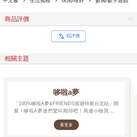
中文書
＞
生活風格
＞
休閒/嗜好
＞
數獨/數字遊戲
商品評價
寫評價
相關主題
哆啦a夢
「100%哆啦A夢&FRIENDS巡迴特展台北站」開
展！哆啦A夢迷們驚叫期待吧！周邊小物買起來
先～
看更多