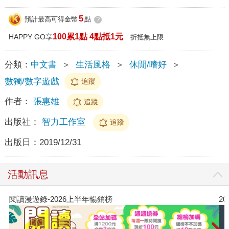
5
預計最高可得金幣
點
?
100累1點 4點抵1元
HAPPY GO享
折抵無上限
分類：
中文書
＞
生活風格
＞
休閒/嗜好
＞
數獨/數字遊戲
追蹤
作者：
張惠雄
追蹤
出版社：
智力工作室
追蹤
出版日：
2019/12/31
活動訊息
閱讀漫遊錄-2026上半年暢銷榜
2