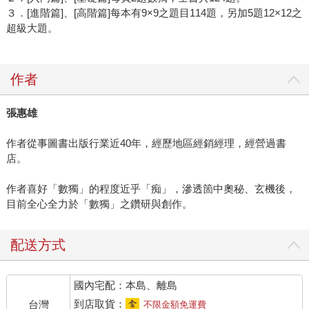
３．[進階篇]、[高階篇]每本有9×9之題目114題，另加5題12×12之
超級大題。
作者
張惠雄
作者從事圖書出版行業近40年，經歷地區經銷經理，經營過書
店。
作者喜好「數獨」的程度近乎「痴」，滲透箇中奧秘、玄機後，
目前全心全力於「數獨」之鑽研與創作。
配送方式
國內宅配：本島、離島
到店取貨：
台灣
不限金額免運費