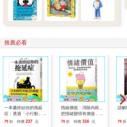
推薦必看
一本書終結你的拖延
情緒價值：消除內耗，
請解
症：透過「小行動」打
把情緒變得有價值，跟
開大腦的行動開關，懶
誰都能自在相處
237
316
79
折
特價
元
79
折
特價
元
79
折
人也能變身「行動派」