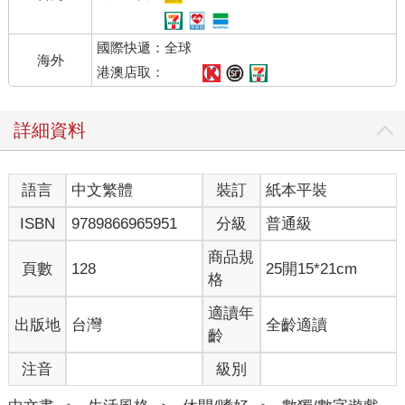
國際快遞：全球
海外
港澳店取：
詳細資料
語言
中文繁體
裝訂
紙本平裝
ISBN
9789866965951
分級
普通級
商品規
頁數
128
25開15*21cm
格
適讀年
出版地
台灣
全齡適讀
齡
注音
級別