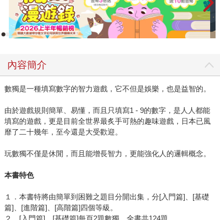
內容簡介
數獨是一種填寫數字的智力遊戲，它不但是娛樂，也是益智的。
由於遊戲規則簡單、易懂，而且只填寫1 - 9的數字，是人人都能
填寫的遊戲，更是目前全世界最炙手可熱的趣味遊戲，日本已風
靡了二十幾年，至今還是大受歡迎。
玩數獨不僅是休閒，而且能增長智力，更能強化人的邏輯概念。
本書特色
１．本書特將由簡單到困難之題目分開出集，分[入門篇]、[基礎
篇]、[進階篇]、[高階篇]四個等級。
２．[入門篇]、[基礎篇]每頁2題數獨，全書共124題。