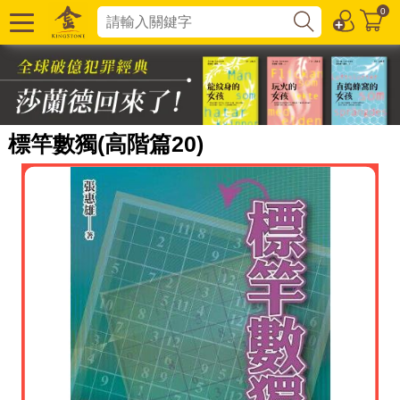
0
標竿數獨(高階篇20)