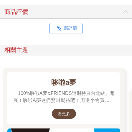
商品評價
寫評價
相關主題
哆啦a夢
「100%哆啦A夢&FRIENDS巡迴特展台北站」開
展！哆啦A夢迷們驚叫期待吧！周邊小物買起來
先～
看更多