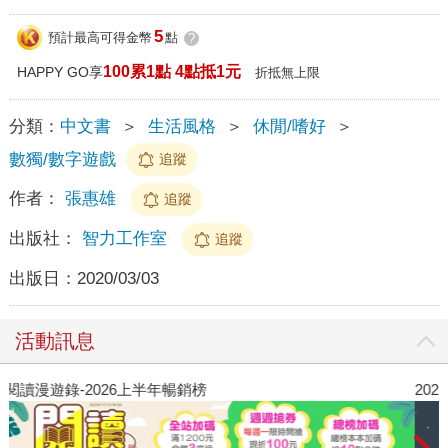
5
預計最高可得金幣
點
?
100累1點 4點抵1元
HAPPY GO享
折抵無上限
分類：
中文書
＞
生活風格
＞
休閒/嗜好
＞
數獨/數字遊戲
追蹤
作者：
張惠雄
追蹤
出版社：
智力工作室
追蹤
出版日：
2020/03/03
活動訊息
閱讀漫遊錄-2026上半年暢銷榜
2