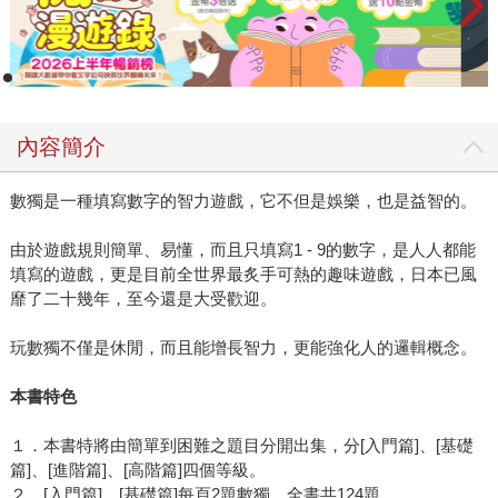
內容簡介
數獨是一種填寫數字的智力遊戲，它不但是娛樂，也是益智的。
由於遊戲規則簡單、易懂，而且只填寫1 - 9的數字，是人人都能
填寫的遊戲，更是目前全世界最炙手可熱的趣味遊戲，日本已風
靡了二十幾年，至今還是大受歡迎。
玩數獨不僅是休閒，而且能增長智力，更能強化人的邏輯概念。
本書特色
１．本書特將由簡單到困難之題目分開出集，分[入門篇]、[基礎
篇]、[進階篇]、[高階篇]四個等級。
２．[入門篇]、[基礎篇]每頁2題數獨，全書共124題。