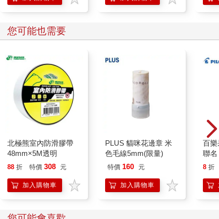
您可能也需要
北極熊室內防滑膠帶
PLUS 貓咪花邊章 米
百樂果
48mm×5M透明
色毛線5mm(限量)
聯名
308
160
88
折
特價
元
特價
元
8
折
加入購物車
加入購物車
您可能會喜歡