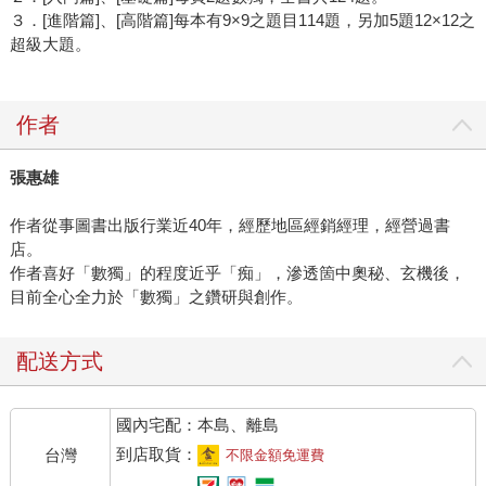
３．[進階篇]、[高階篇]每本有9×9之題目114題，另加5題12×12之
超級大題。
作者
張惠雄
作者從事圖書出版行業近40年，經歷地區經銷經理，經營過書
店。
作者喜好「數獨」的程度近乎「痴」，滲透箇中奧秘、玄機後，
目前全心全力於「數獨」之鑽研與創作。
配送方式
國內宅配：本島、離島
到店取貨：
台灣
不限金額免運費