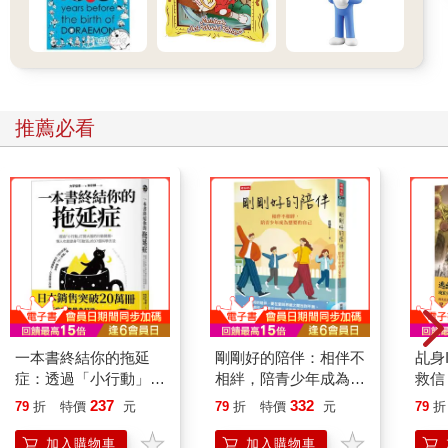
推薦必看
一本書終結你的拖延
剛剛好的陪伴：相伴不
乩身
症：透過「小行動」打
相絆，陪青少年成為想
救信
開大腦的行動開關，懶
要的自己
237
332
79
折
特價
元
79
折
特價
元
79
折
人也能變身「行動派」
的37個科學方法
加入購物車
加入購物車