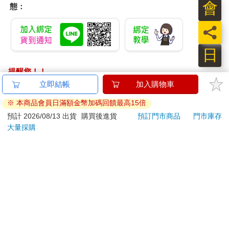
會
態：
員
日
提醒您！！
金石堂及銀行均不會請您操作ATM! 如接獲電話要求您前往
立即結帳
加入購物車
ATM提款機，請不要聽從指示，以免受騙上當！
※ 本商品會員日滿額金幣加碼回饋最高15倍
退換貨須知：
預計 2026/08/13 出貨
購買後進貨
預訂門市商品
門市庫存
大量採購
**提醒您，鑑賞期不等於試用期，退回商品須為全新狀態**
依據「消費者保護法」第19條及行政院消費者保護處公告之
「通訊交易解除權合理例外情事適用準則」，以下商品購買
後，除商品本身有瑕疵外，將不提供7天的猶豫期：
易於腐敗、保存期限較短或解約時即將逾期。（如：生
鮮食品）
依消費者要求所為之客製化給付。（客製化商品）
報紙、期刊或雜誌。（含MOOK、外文雜誌）
經消費者拆封之影音商品或電腦軟體。