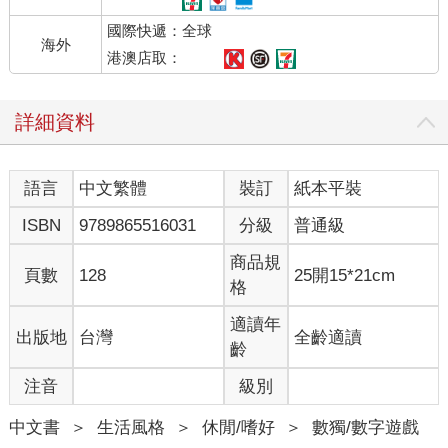
國際快遞：全球
海外
港澳店取：
詳細資料
語言
中文繁體
裝訂
紙本平裝
ISBN
9789865516031
分級
普通級
商品規
頁數
128
25開15*21cm
格
適讀年
出版地
台灣
全齡適讀
齡
注音
級別
中文書
＞
生活風格
＞
休閒/嗜好
＞
數獨/數字遊戲