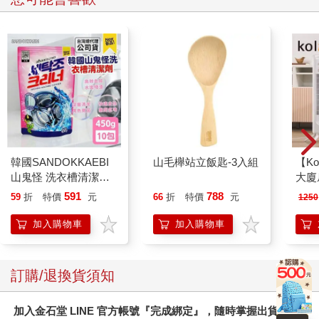
韓國SANDOKKAEBI
山毛櫸站立飯匙-3入組
【Ko
山鬼怪 洗衣槽清潔劑
大廈扇
450公克-10包組
591
788
59
折
特價
元
66
折
特價
元
1250
加入購物車
加入購物車
訂購/退換貨須知
加入金石堂 LINE 官方帳號『完成綁定』，隨時掌握出貨動