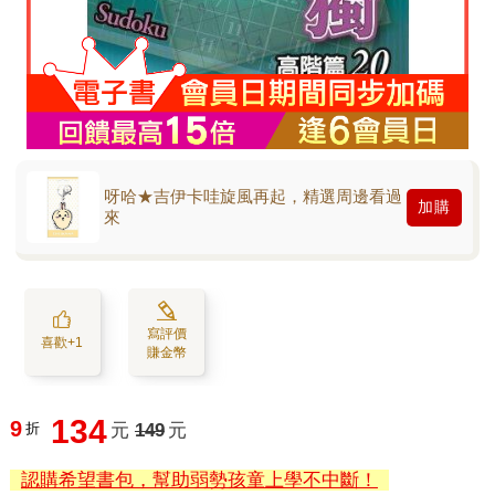
呀哈★吉伊卡哇旋風再起，精選周邊看過
加購
來
寫評價
喜歡+1
賺金幣
134
9
折
元
149
元
認購希望書包，幫助弱勢孩童上學不中斷！