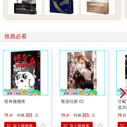
推薦必看
怪奇微微疼
叛逆玩家 02
廿載
道2
221
221
79
折
特價
元
79
折
特價
元
79
折
加入購物車
加入購物車