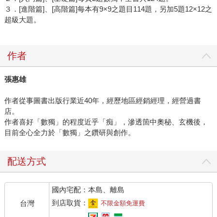
３．[進階篇]、[高階篇]每本有9×9之題目114題，另加5題12×12之
超級大題。
作者
張惠雄
作者從事圖書出版行業近40年，經歷地區經銷經理，經營過書
店。
作者喜好「數獨」的程度近乎「痴」，滲透箇中奧秘、玄機後，
目前全心全力於「數獨」之鑽研與創作。
配送方式
國內宅配：本島、離島
到店取貨：
台灣
不限金額免運費