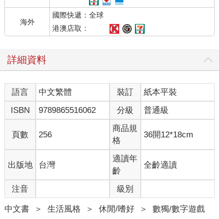
國際快遞：全球
海外
港澳店取：
詳細資料
語言
中文繁體
裝訂
紙本平裝
ISBN
9789865516062
分級
普通級
商品規
頁數
256
36開12*18cm
格
適讀年
出版地
台灣
全齡適讀
齡
注音
級別
中文書
＞
生活風格
＞
休閒/嗜好
＞
數獨/數字遊戲