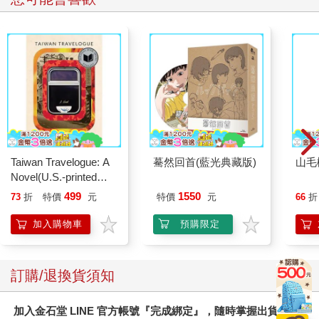
Taiwan Travelogue: A
驀然回首(藍光典藏版)
山毛
Novel(U.S.-printed
edition)
499
1550
73
折
特價
元
特價
元
66
折
加入購物車
預購限定
訂購/退換貨須知
加入金石堂 LINE 官方帳號『完成綁定』，隨時掌握出貨動