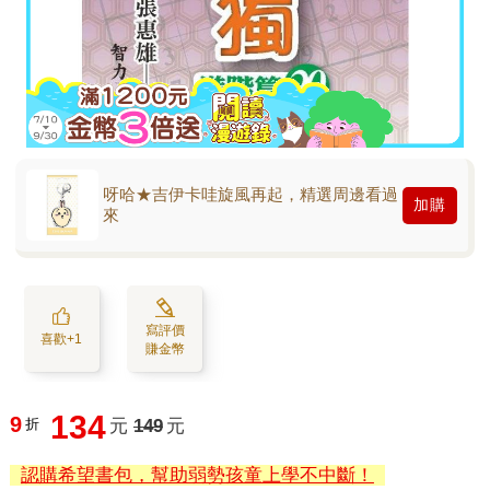
呀哈★吉伊卡哇旋風再起，精選周邊看過
加購
來
寫評價
喜歡+1
賺金幣
134
9
折
元
149
元
認購希望書包，幫助弱勢孩童上學不中斷！