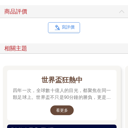
商品評價
寫評價
相關主題
世界盃狂熱中
四年一次，全球數十億人的目光，都聚焦在同一
顆足球上。世界盃不只是90分鐘的勝負，更是一
場關於熱血、信念、團隊、文化與夢想的盛典。
看更多
每一次精彩進球，都凝聚無數汗水；每一支國家
隊背後，都有屬於自己的故事。 不論你是資深球
迷，還是因世界盃開始愛上足球，都能在這裡找