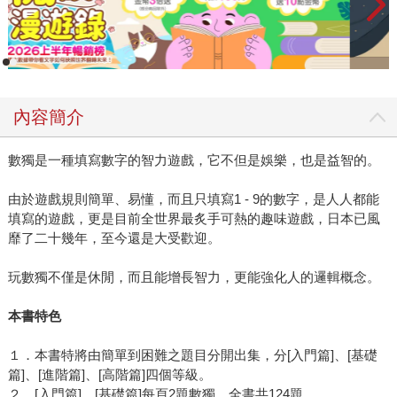
內容簡介
數獨是一種填寫數字的智力遊戲，它不但是娛樂，也是益智的。
由於遊戲規則簡單、易懂，而且只填寫1 - 9的數字，是人人都能
填寫的遊戲，更是目前全世界最炙手可熱的趣味遊戲，日本已風
靡了二十幾年，至今還是大受歡迎。
玩數獨不僅是休閒，而且能增長智力，更能強化人的邏輯概念。
本書特色
１．本書特將由簡單到困難之題目分開出集，分[入門篇]、[基礎
篇]、[進階篇]、[高階篇]四個等級。
２．[入門篇]、[基礎篇]每頁2題數獨，全書共124題。