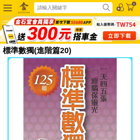
0
標準數獨(進階篇20)