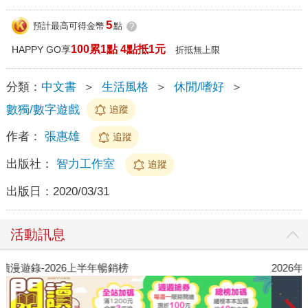
5
預計最高可得金幣
點
?
100累1點 4點抵1元
HAPPY GO享
折抵無上限
分類：
中文書
＞
生活風格
＞
休閒/嗜好
＞
數獨/數字遊戲
追蹤
作者：
張惠雄
追蹤
出版社：
智力工作室
追蹤
出版日：
2020/03/31
活動訊息
閱讀漫遊錄-2026上半年暢銷榜
2