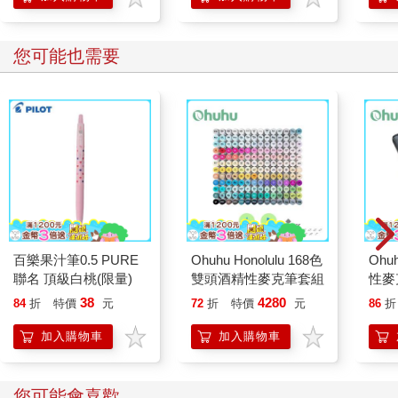
您可能也需要
百樂果汁筆0.5 PURE
Ohuhu Honolulu 168色
Ohu
聯名 頂級白桃(限量)
雙頭酒精性麥克筆套組
性麥
38
4280
84
折
特價
元
72
折
特價
元
86
折
加入購物車
加入購物車
您可能會喜歡