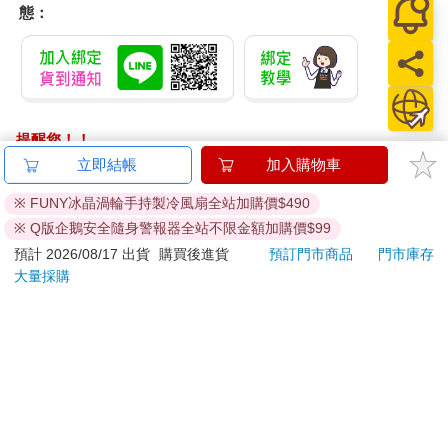
態：
提醒您！！
金石堂及銀行均不會請您操作ATM! 如接獲電話要求您前往
立即結帳
加入購物車
ATM提款機，請不要聽從指示，以免受騙上當！
※ FUNY冰晶渦輪手持製冷風扇全站加購價$490
退換貨須知：
※ Q版企鵝安全隨身警報器全站不限金額加購價$99
**提醒您，鑑賞期不等於試用期，退回商品須為全新狀態**
預計 2026/08/17 出貨
購買後進貨
預訂門市商品
門市庫存
依據「消費者保護法」第19條及行政院消費者保護處公告之
大量採購
「通訊交易解除權合理例外情事適用準則」，以下商品購買
後，除商品本身有瑕疵外，將不提供7天的猶豫期：
易於腐敗、保存期限較短或解約時即將逾期。（如：生
鮮食品）
依消費者要求所為之客製化給付。（客製化商品）
報紙、期刊或雜誌。（含MOOK、外文雜誌）
經消費者拆封之影音商品或電腦軟體。